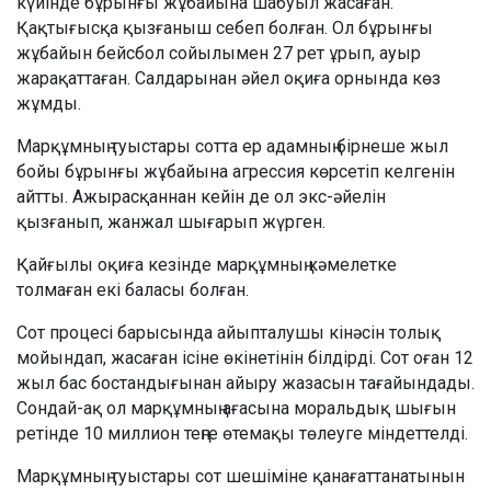
күйінде бұрынғы жұбайына шабуыл жасаған.
Қақтығысқа қызғаныш себеп болған. Ол бұрынғы
жұбайын бейсбол сойылымен 27 рет ұрып, ауыр
жарақаттаған. Салдарынан әйел оқиға орнында көз
жұмды.
Марқұмның туыстары сотта ер адамның бірнеше жыл
бойы бұрынғы жұбайына агрессия көрсетіп келгенін
айтты. Ажырасқаннан кейін де ол экс-әйелін
қызғанып, жанжал шығарып жүрген.
Қайғылы оқиға кезінде марқұмның кәмелетке
толмаған екі баласы болған.
Сот процесі барысында айыпталушы кінәсін толық
мойындап, жасаған ісіне өкінетінін білдірді. Сот оған 12
жыл бас бостандығынан айыру жазасын тағайындады.
Сондай-ақ ол марқұмның ағасына моральдық шығын
ретінде 10 миллион теңге өтемақы төлеуге міндеттелді.
Марқұмның туыстары сот шешіміне қанағаттанатынын