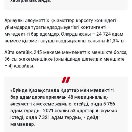
хабарламасында.
Арнаулы әлеуметтік қызметтер көрсету жөніндегі
ұйымдарда тұратындардың негізгі контингенті –
мүгедектігі бар адамдар. Олардың саны – 24 724 адам
немесе қызмет алушылардың жалпы санының 61,3%-ы.
Айта кетейік, 245 мекеме мемлекеттік меншікте болса,
36-сы жекеменшікке (оның ішінде шетелдік меншікте
– 4) қарайды.
«Бүгінде Қазақстанда Қарттар мен мүгедектігі
бар адамдарға арналған 48 медициналық-
әлеуметтік мекеме жұмыс істейді, онда 5 756
адам тұрады. 2021 жылы 53 қарттар үйі жұмыс
істеді, онда 7 321 адам тұрды», - дейді
мамандар.