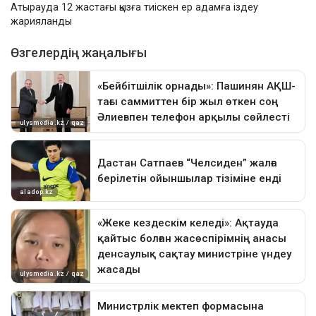
Атырауда 12 жастағы қызға тиіскен ер адамға іздеу
жарияланды