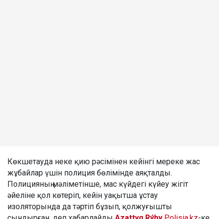
Көкшетауда неке қию рәсімінен кейінгі мереке жас
жұбайлар үшін полиция бөлімінде аяқталды.
Полицияның мәліметінше, мас күйдегі күйеу жігіт
әйеліне қол көтеріп, кейін уақытша ұстау
изоляторында да тәртіп бұзып, қолжуғышты
сындырған, деп хабарлайды
Azattyq Rýhy
Polisia.kz
-ке