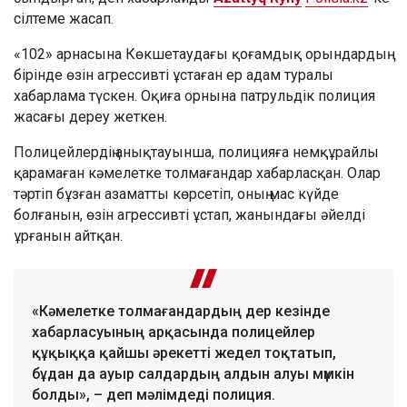
сілтеме жасап.
«102» арнасына Көкшетаудағы қоғамдық орындардың
бірінде өзін агрессивті ұстаған ер адам туралы
хабарлама түскен. Оқиға орнына патрульдік полиция
жасағы дереу жеткен.
Полицейлердің анықтауынша, полицияға немқұрайлы
қарамаған кәмелетке толмағандар хабарласқан. Олар
тәртіп бұзған азаматты көрсетіп, оның мас күйде
болғанын, өзін агрессивті ұстап, жанындағы әйелді
ұрғанын айтқан.
«Кәмелетке толмағандардың дер кезінде
хабарласуының арқасында полицейлер
құқыққа қайшы әрекетті жедел тоқтатып,
бұдан да ауыр салдардың алдын алуы мүмкін
болды», – деп мәлімдеді полиция.