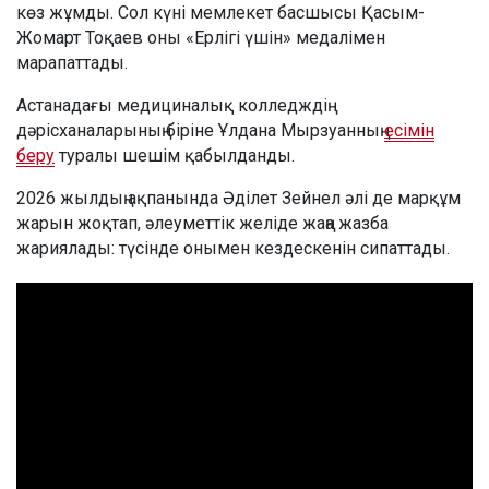
көз жұмды. Сол күні мемлекет басшысы Қасым-
Жомарт Тоқаев оны «Ерлігі үшін» медалімен
марапаттады.
Астанадағы медициналық колледждің
дәрісханаларының біріне Ұлдана Мырзуанның
есімін
беру
туралы шешім қабылданды.
2026 жылдың ақпанында Әділет Зейнел әлі де марқұм
жарын жоқтап, әлеуметтік желіде жаңа жазба
жариялады: түсінде онымен кездескенін сипаттады.