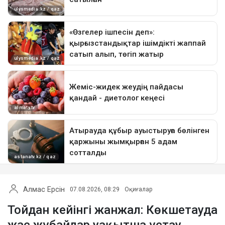
Алмас Ерсін
07.08.2026, 08:29
Оқиғалар
Тойдан кейінгі жанжал: Көкшетауда
жас жұбайлар уақытша ұстау