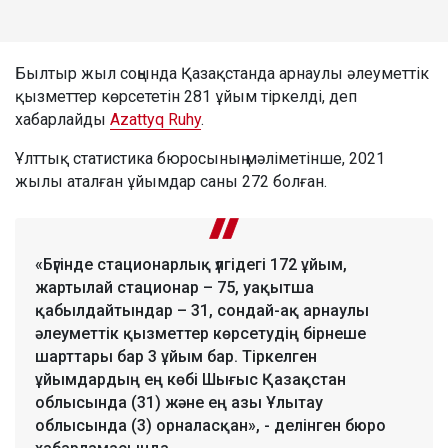
Былтыр жыл соңында Қазақстанда арнаулы әлеуметтік
қызметтер көрсететін 281 ұйым тіркелді, деп
хабарлайды
Azattyq Ruhy
.
Ұлттық статистика бюросының мәліметінше, 2021
жылы аталған ұйымдар саны 272 болған.
«Бүгінде стационарлық үлгідегі 172 ұйым,
жартылай стационар – 75, уақытша
қабылдайтындар – 31, сондай-ақ арнаулы
әлеуметтік қызметтер көрсетудің бірнеше
шарттары бар 3 ұйым бар. Тіркелген
ұйымдардың ең көбі Шығыс Қазақстан
облысында (31) және ең азы Ұлытау
облысында (3) орналасқан», - делінген бюро