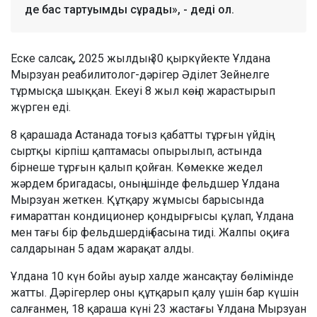
де бас тартуымды сұрады», - деді ол.
Еске салсақ, 2025 жылдың 30 қыркүйекте Ұлдана
Мырзуан реабилитолог-дәрігер Әділет Зейнелге
тұрмысқа шыққан. Екеуі 8 жыл көңіл жарастырып
жүрген еді.
8 қарашада Астанада тоғыз қабатты тұрғын үйдің
сыртқы кірпіш қаптамасы опырылып, астында
бірнеше тұрғын қалып қойған. Көмекке жедел
жәрдем бригадасы, оның ішінде фельдшер Ұлдана
Мырзуан жеткен. Құтқару жұмысы барысында
ғимараттан кондиционер қондырғысы құлап, Ұлдана
мен тағы бір фельдшердің басына тиді. Жалпы оқиға
салдарынан 5 адам жарақат алды.
Ұлдана 10 күн бойы ауыр халде жансақтау бөлімінде
жатты. Дәрігерлер оны құтқарып қалу үшін бар күшін
салғанмен, 18 қараша күні 23 жастағы Ұлдана Мырзуан