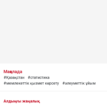
Мақалада
#Қазақстан
#статистика
#мемлекеттік қызмет көрсету
#әлеуметтік ұйым
Алдыңғы жаңалық