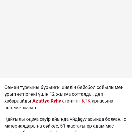
Семей тұрғыны бұрынғы әйелін бейсбол сойылымен
ұрып өлтіргені үшін 12 жылға сотталды, деп
хабарлайды
Azattyq Rýhy
агенттігі
КТК
арнасына
сілтеме жасап.
Қайғылы оқиға сәуір айында үйдің ауласында болған. Іс
материалдарына сәйкес, 51 жастағы ер адам мас