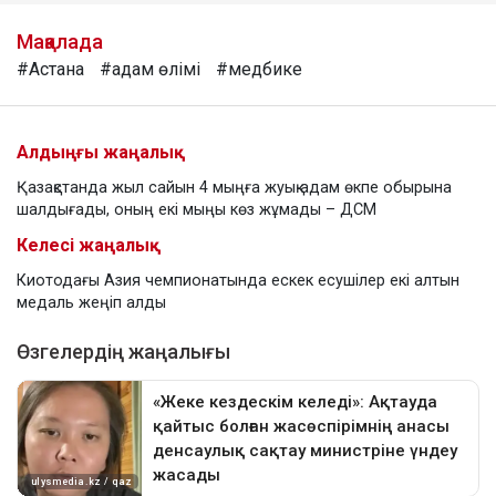
Мақалада
#Астана
#адам өлімі
#медбике
Алдыңғы жаңалық
Қазақстанда жыл сайын 4 мыңға жуық адам өкпе обырына
шалдығады, оның екі мыңы көз жұмады – ДСМ
Келесі жаңалық
Киотодағы Азия чемпионатында ескек есушілер екі алтын
медаль жеңіп алды