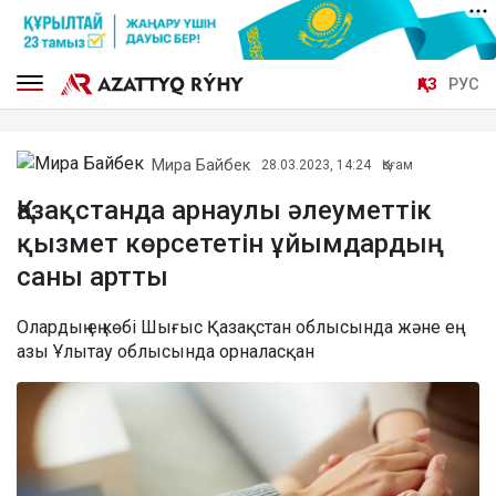
ҚАЗ
РУС
Мира Байбек
28.03.2023, 14:24
Қоғам
Қазақстанда арнаулы әлеуметтік
қызмет көрсететін ұйымдардың
саны артты
Олардың ең көбі Шығыс Қазақстан облысында және ең
азы Ұлытау облысында орналасқан