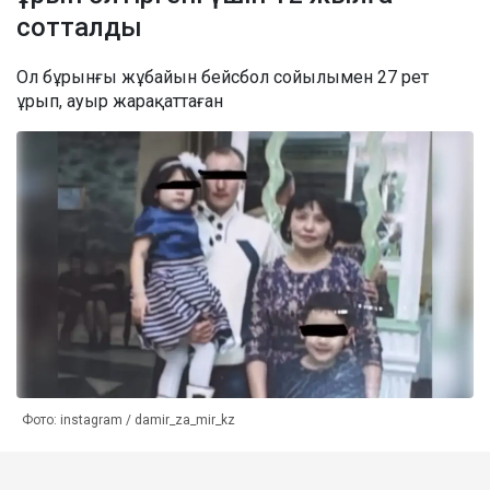
сотталды
Ол бұрынғы жұбайын бейсбол сойылымен 27 рет
ұрып, ауыр жарақаттаған
Фото: instagram / damir_za_mir_kz