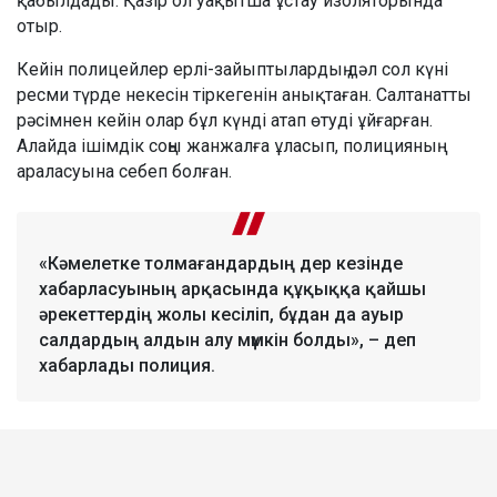
қабылдады. Қазір ол уақытша ұстау изоляторында
отыр.
Кейін полицейлер ерлі-зайыптылардың дәл сол күні
ресми түрде некесін тіркегенін анықтаған. Салтанатты
рәсімнен кейін олар бұл күнді атап өтуді ұйғарған.
Алайда ішімдік соңы жанжалға ұласып, полицияның
араласуына себеп болған.
«Кәмелетке толмағандардың дер кезінде
хабарласуының арқасында құқыққа қайшы
әрекеттердің жолы кесіліп, бұдан да ауыр
салдардың алдын алу мүмкін болды», – деп
хабарлады полиция.