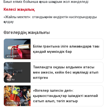
Биыл еліміз бойынша қанша шақырым жол жөнделеді
Келесі жаңалық
«Жайлы мектеп»: отандық өнім өндіретін кәсіпорындарды
қолдау