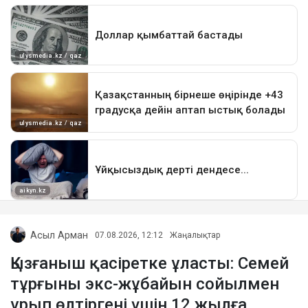
Асыл Арман
07.08.2026, 12:12
Жаңалықтар
Қызғаныш қасіретке ұласты: Семей
тұрғыны экс-жұбайын сойылмен
ұрып өлтіргені үшін 12 жылға