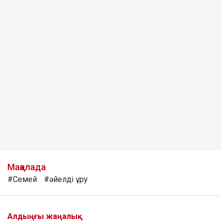
Мақалада
#Семей
#әйелді ұру
Алдыңғы жаңалық