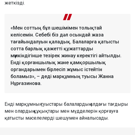
жеткізді.
«Мен соттың бұл шешімімен толықтай
келісемін. Себебі біз дәл осындай жаза
тағайындалуын қаладық. Балаларға қатысты
сотта барлық қажетті құжаттарды
мүмкіндігінше тезірек жинау керектігі айтылды.
Енді қорғаншылық және қамқоршылық
органдарымен бірлесіп жұмыс істейтін
боламыз», – деді марқұмның туысы Жанна
Нұрғазинова.
Енді марқұмның туыстары балалардың алдағы тағдыры
мен олардың құқықтары мен мүдделерін қорғауға
қатысты мәселелерді шешумен айналысады.