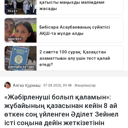
Аягөз Құрмаш
07.08.2026, 09:48
Жаңалықтар
«Жәбірленуші болып қаламын»:
жұбайының қазасынан кейін 8 ай
өткен соң үйленген Әділет Зейнел
істі соңына дейін жеткізетінін