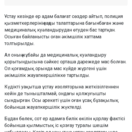
Ұстау кезінде ер адам балағат сөздер айтып, полиция
қызметкерлерінің заңды талаптарына бағынбаған және
медициналық куәландырудан өтуден бас тартқан.
Осыған байланысты оған әкімшілік хаттама
толтырылды.
Ал оның жұбайы да медициналық куәландыру
қорытындысына сәйкес орташа дәрежеде мас болған.
Ол қоғамдық орында мас күйде жүргені үшін
әкімшілік жауапкершілікке тартылды.
Күдікті уақытша ұстау изоляторына жеткізілгеннен
кейін де тынышталмай, ондағы қолжуғышты
сындырған. Осы әрекеті үшін оған ұсақ бұзақылық
бойынша жауапкершілік жүктелді.
Бұдан бөлек, сот ер адамға билік өкілін қорлау фактісі
бойынша қылмыстық іс қозғау туралы шешім