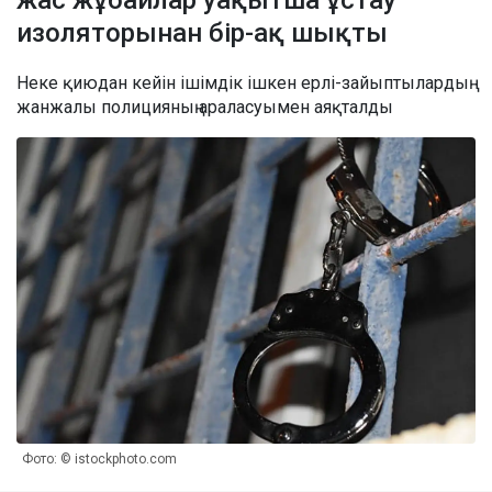
изоляторынан бір-ақ шықты
Неке қиюдан кейін ішімдік ішкен ерлі-зайыптылардың
жанжалы полицияның араласуымен аяқталды
Фото: © istockphoto.com