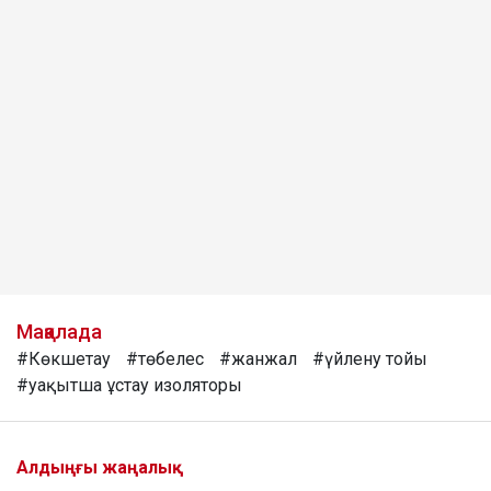
Мақалада
#Көкшетау
#төбелес
#жанжал
#үйлену тойы
#уақытша ұстау изоляторы
Алдыңғы жаңалық