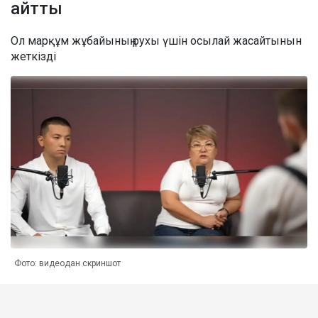
айтты
Ол марқұм жұбайының рухы үшін осылай жасайтынын
жеткізді
Фото: видеодан скриншот