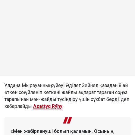
Ұлдана Мырзуанның күйеуі Әділет Зейнел қазадан 8 ай
өткен соң үйленіп кеткені жайлы ақпарат тараған соң, өз
тарапынан мән-жайды түсіндіру үшін сұхбат берді, деп
хабарлайды
Azattyq Rýhy
.
«Мен жәбірленуші болып қаламын. Осының