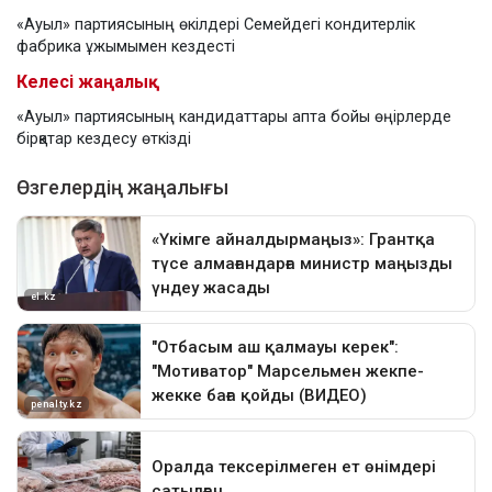
«Ауыл» партиясының өкілдері Семейдегі кондитерлік
фабрика ұжымымен кездесті
Келесі жаңалық
«Ауыл» партиясының кандидаттары апта бойы өңірлерде
бірқатар кездесу өткізді