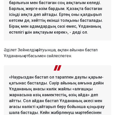
барлығын мен бастаған соң аяқтағым келеді.
Барлық жерге өзім бардым. Қазақта бастаған
ісіңді аяқта деп айтады. Ертең оны қалдырып
кетсем де, хейттің екінші толқыны басталады.
Бірақ мен адамдардың сөзі емес, Ұлдананың
естелігі үшін аяқтауым керек», - деді ол.
Әділет Зейнелдің айтуынша, ақпан айынан бастап
Ұлдананың отбасымен сөйлеспеген.
«Наурыздан бастап ол тараппен даулы қарым-
қатынас басталды. Сәуір айының аяғына дейін
Ұлдананың анасы көлік жайлы «алғашқы
жарнасына өзің көмектестің, өзің айда» деп
айтты. Сол айдан бастап Ұлдананың әкесі мен
ағасы көлікті қайтарып беру бойынша қоңырау
шала бастады. Кейн жәбірленуш мәртебесінен