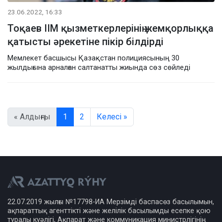
23.06.2022, 16:33
Тоқаев ІІМ қызметкерлерінің жемқорлыққа
қатысты әрекетіне пікір білдірді
Мемлекет басшысы Қазақстан полициясының 30
жылдығына арналған салтанатты жиында сөз сөйледі
« Алдыңғы
1
2
Келесі »
22.07.2019 жылғы №17798-ИА Мерзімді баспасөз басылымын,
ақпараттық агенттікті және желілік басылымды есепке қою
туралы куәлігі, Ақпарат және коммуникация министрлігінің