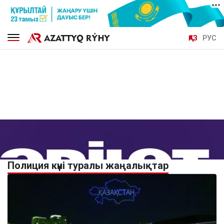
ҚАЗ
РУС
Полиция күні туралы жаңалықтар