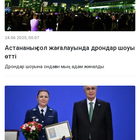
24.06.2025, 00:07
Астананың сол жағалауында дрондар шоуы
өтті
Дрондар шоуына ондаған мың адам жиналды