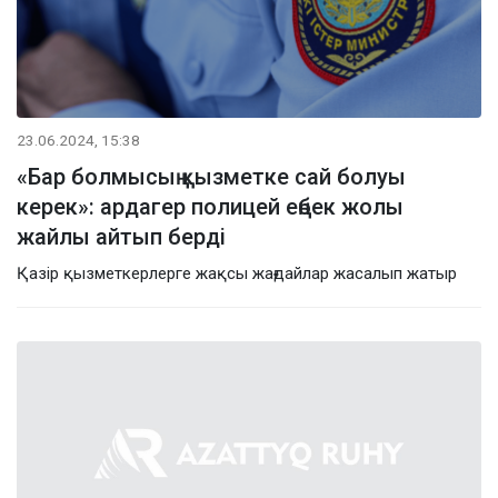
23.06.2024, 15:38
«Бар болмысың қызметке сай болуы
керек»: ардагер полицей еңбек жолы
жайлы айтып берді
Қазір қызметкерлерге жақсы жағдайлар жасалып жатыр