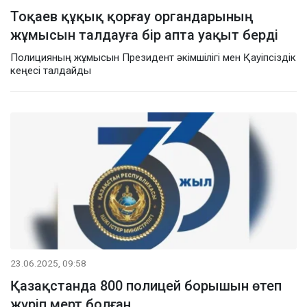
Тоқаев құқық қорғау органдарының
жұмысын талдауға бір апта уақыт берді
Полицияның жұмысын Президент әкімшілігі мен Қауіпсіздік
кеңесі талдайды
23.06.2025, 09:58
Қазақстанда 800 полицей борышын өтеп
жүріп мерт болған