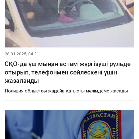
28.01.2025, 04:21
СҚО-да үш мыңнан астам жүргізуші рульде
отырып, телефонмен сөйлескені үшін
жазаланды
Полиция облыстағы жағдайға қатысты мәлімдеме жасады