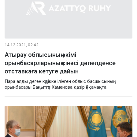
14.12.2021, 02:42
Атырау облысының әкімі
орынбасарларының кінәсі дәлелденсе
отставкаға кетуге дайын
Пара алды деген күдікке ілінген облыс басшысының
орынбасары Бақытгүл Хаменова қазір үйқамақта