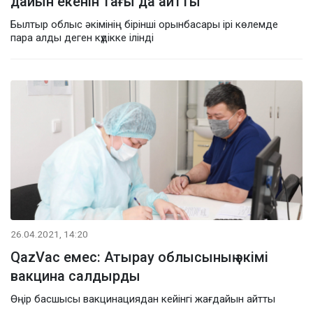
дайын екенін тағы да айтты
Былтыр облыс әкімінің бірінші орынбасары ірі көлемде
пара алды деген күдікке ілінді
26.04.2021, 14:20
QazVac емес: Атырау облысының әкімі
вакцина салдырды
Өңір басшысы вакцинациядан кейінгі жағдайын айтты