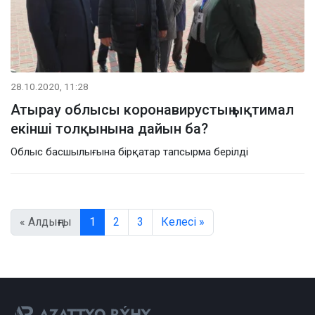
28.10.2020, 11:28
Атырау облысы коронавирустың ықтимал
екінші толқынына дайын ба?
Облыс басшылығына бірқатар тапсырма берілді
« Алдыңғы
1
2
3
Келесі »