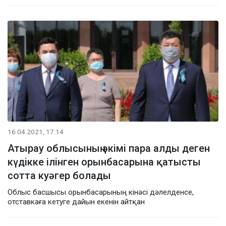
16.04.2021, 17:14
Атырау облысының әкімі пара алды деген
күдікке ілінген орынбасарына қатысты
сотта куәгер болады
Облыс басшысы орынбасарының кінәсі дәлелденсе,
отставкаға кетуге дайын екенін айтқан