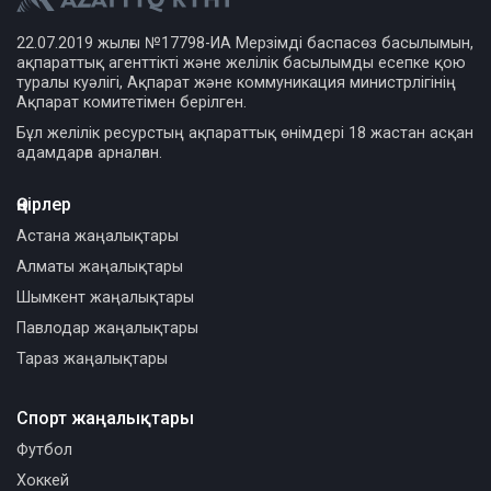
22.07.2019 жылғы №17798-ИА Мерзімді баспасөз басылымын,
ақпараттық агенттікті және желілік басылымды есепке қою
туралы куәлігі, Ақпарат және коммуникация министрлігінің
Ақпарат комитетімен берілген.
Бұл желілік ресурстың ақпараттық өнімдері 18 жастан асқан
адамдарға арналған.
Өңірлер
Астана жаңалықтары
Алматы жаңалықтары
Шымкент жаңалықтары
Павлодар жаңалықтары
Тараз жаңалықтары
Спорт жаңалықтары
Футбол
Хоккей