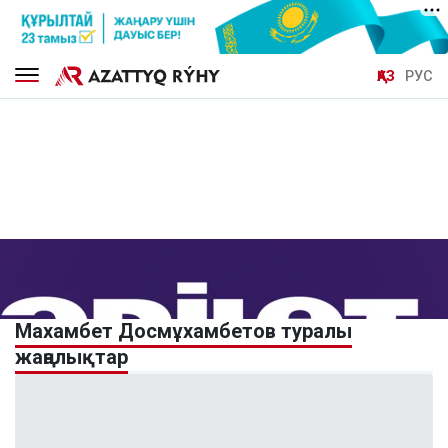
ҚАЗ
РУС
Махамбет Досмұхамбетов туралы
жаңалықтар