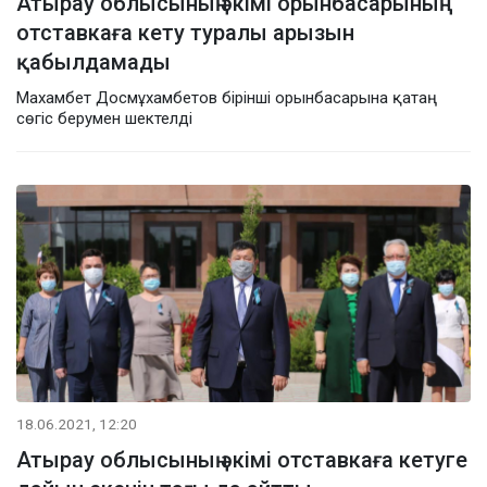
Атырау облысының әкімі орынбасарының
отставкаға кету туралы арызын
қабылдамады
Махамбет Досмұхамбетов бірінші орынбасарына қатаң
сөгіс берумен шектелді
18.06.2021, 12:20
Атырау облысының әкімі отставкаға кетуге