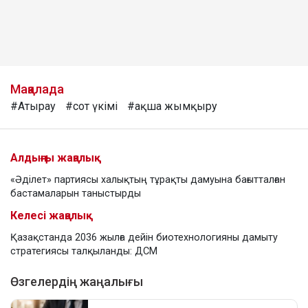
Мақалада
#Атырау
#сот үкімі
#ақша жымқыру
Алдыңғы жаңалық
«Әділет» партиясы халықтың тұрақты дамуына бағытталған
бастамаларын таныстырды
Келесі жаңалық
Қазақстанда 2036 жылға дейін биотехнологияны дамыту
стратегиясы талқыланды: ДСМ