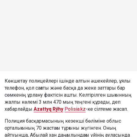
Көкшетау полицейлері ішінде алтын әшекейлер, ұялы
телефон, қол сағаты және басқа да жеке заттары бар
сөмкенің ұрлану фактісін ашты. Келтірілген шығынның
жалпы көлемі 3 млн 470 мың теңгені құрады, деп
хабарлайды
Azattyq Rýhy
Polisia.kz
-ке сілтеме жасап.
Полиция басқармасының кезекші бөліміне облыс
орталығының 70 жастағы тұрғыны жүгінген. Оның
айтуынша, Абылай хан даңғылындағы үйінің ауласында