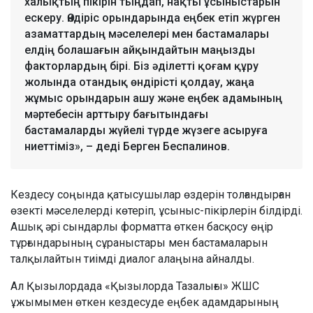
халықтың пікірін тыңдап, нақты ұсыныстарын
ескеру. Өндіріс орындарында еңбек етіп жүрген
азаматтардың мәселелері мен бастамалары
елдің болашағын айқындайтын маңызды
факторлардың бірі. Біз әділетті қоғам құру
жолында отандық өндірісті қолдау, жаңа
жұмыс орындарын ашу және еңбек адамының
мәртебесін арттыру бағытындағы
бастамаларды жүйелі түрде жүзеге асыруға
ниеттіміз», – деді Берген Беспалинов.
Кездесу соңында қатысушылар өздерін толғандырған
өзекті мәселелерді көтеріп, ұсыныс-пікірлерін білдірді.
Ашық әрі сындарлы форматта өткен басқосу өңір
тұрғындарының сұраныстары мен бастамаларын
талқылайтын тиімді диалог алаңына айналды.
Ал Қызылордада «Қызылорда Тазалығы» ЖШС
ұжымымен өткен кездесуде еңбек адамдарының