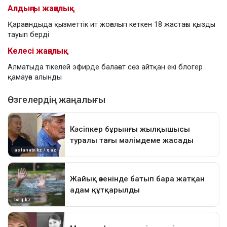
Алдыңғы жаңалық
Қарағандыда қызметтік ит жоғалып кеткен 18 жастағы қызды
тауып берді
Келесі жаңалық
Алматыда тікелей эфирде балағат сөз айтқан екі блогер
қамауға алынды