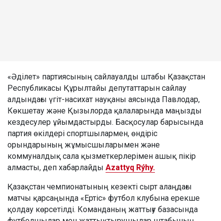
«Әділет» партиясының сайлауалды штабы Қазақстан
Республикасы Құрылтайы депутаттарын сайлау
алдындағы үгіт-насихат науқаны аясында Павлодар,
Көкшетау және Қызылорда қалаларында маңызды
кездесулер ұйымдастырды. Басқосулар барысында
партия өкілдері спортшылармен, өндіріс
орындарының жұмысшыларымен және
коммуналдық сала қызметкерлерімен ашық пікір
алмасты, деп хабарлайды
Azattyq Rýhy.
Қазақстан чемпионатының кезекті сырт алаңдағы
матчы қарсаңында «Ертіс» футбол клубына ерекше
қолдау көрсетілді. Команданың жаттығу базасында
футболшылар мен жаттықтырушылар штабының