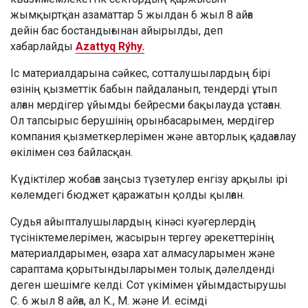
жымқыртқан азаматтар 5 жылдан 6 жыл 8 айға
дейін бас бостандығынан айырылды, деп
хабарлайды
Azattyq Rýhy.
Іс материалдарына сәйкес, сотталушылардың бірі
өзінің қызметтік бабын пайдаланып, тендерді ұтып
алған мердігер ұйымды бейресми бақылауда ұстаған.
Ол тапсырыс берушінің орынбасарымен, мердігер
компания қызметкерлерімен және авторлық қадағалау
өкілімен сөз байласқан.
Күдіктілер жобаға заңсыз түзетулер енгізу арқылы ірі
көлемдегі бюджет қаражатын қолды қылған.
Судья айыпталушылардың кінәсі куәгерлердің
түсініктемелерімен, жасырын тергеу әрекеттерінің
материалдарымен, өзара хат алмасуларымен және
сараптама қорытындыларымен толық дәлелденді
деген шешімге келді. Сот үкімімен ұйымдастырушы
С. 6 жыл 8 айға, ал К., М. және И. есімді