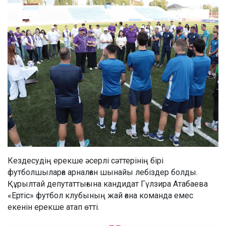
Кездесудің ерекше әсерлі сәттерінің бірі
футболшыларға арналған шынайы лебіздер болды.
Құрылтай депутаттығына кандидат Гүлзира Атабаева
«Ертіс» футбол клубының жай ғана команда емес
екенін ерекше атап өтті.