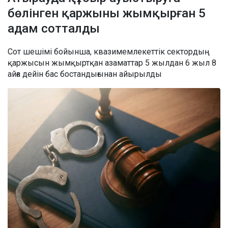
бөлінген қаржыны жымқырған 5
адам сотталды
Сот шешімі бойынша, квазимемлекеттік сектордың
қаржысын жымқыртқан азаматтар 5 жылдан 6 жыл 8
айға дейін бас бостандығынан айырылды