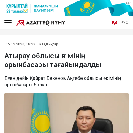
ҚАЗ
РУС
15.12.2020, 18:28
Жаңалықтар
Атырау облысы әкімінің
орынбасары тағайындалды
Бұған дейін Қайрат Бекенов Ақтөбе облысы әкімінің
орынбасары болған