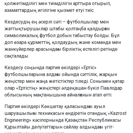
қолжетімділігі мен тиімділігін арттыра отырып,
азаматтардың игілігіне қызмет етуі тиіс.
Кездесудің ең әсерлі сәті – футболшылар мен
жаттықтырушылар штабы қолтаңба қалдырған
символикалық футбол добын табыстау болды. Бұл
доп өзара құрметтің, қолдаудың және команда мен
жанкүйерлер арасындағы бірліктің естелігі ретінде
сақталады.
Кездесу соңында партия өкілдері «Ертіс»
футболшыларына алдағы ойында сәттілік, жарқын
жеңістер мен жаңа жетістіктер тіледі. Сонымен қатар
олар «Ертістің» жеңістері әлдеқашан бүкіл Павлодар
облысының мақтанышына айналғанын атап өтті.
Партия өкілдері Көкшетау қаласындағы ауыл
шаруашылығы техникасын өндіретін отандық «Kazrost
Engineering» кәсіпорнында Қазақстан Республикасы
Құрылтайы депутаттарын сайлау алдындағы үгіт-