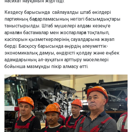
насихат науқанын жүргізді.
Кездесу барысында сайлауалды штаб өкілдері
партияның бағдарламасының негізгі басымдықтары
таныстырылды. Штаб мүшелері алдағы кезеңге
арналған бастамалар мен жоспарларға тоқталып,
кәсіпорын қызметкерлерінің сауалдарына жауап
берді. Басқосу барысында өңірдің әлеуметтік-
экономикалық дамуы, өндірісті қолдау және еңбек
адамдарының әл-ауқатын арттыру мәселелері
бойынша мазмұнды пікір алмасу өтті.