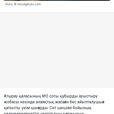
Фото: © istockphoto.com
Атырау қаласының №2 соты құбырды ауыстыру
жобасы кезінде алаяқтық жасаған бес айыпталушыға
қатысты үкім шығарды. Сот шешімі бойынша,
квазимемлекеттік сектордың қаржысын