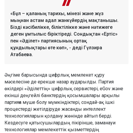
«Бұл – қаланың тарихы, мінезі және жүз
мыңнан астам адал жанкүйердің мақтанышы.
Бізді кәсібилікке, біліктілікке және нәтижеге
деген ұмтылыс біріктіреді. Сондықтан «Ертіс»
пен «Әділет» партиясының ортақ
құндылықтары өте көп», - деді Гүлзира
Атабаева.
Әңгіме барысында цифрлық мемлекет құру
мәселесіне де ерекше назар аударылды. Партия
өкілдері «Әділеттің» цифрлық сервистері, eGov және
екінші деңгейлі банктердің қосымшалары арқылы
партияға мүше болу мүмкіндіктері, сондай-ақ ішкі
процестерді жетілдіруде жасанды интеллект
технологияларын қолдану жөнінде айтып берді.
Кездесуге қатысушылардың пікірінше, заманауи
технологиялар мемлекеттік қызметтердің