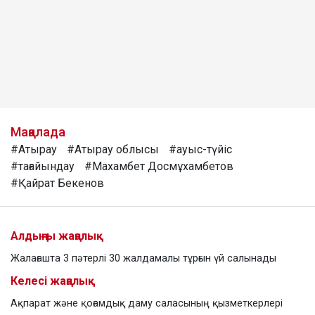
Мақалада
#Атырау
#Атырау облысы
#ауыс-түйіс
#тағайындау
#Махамбет Досмұхамбетов
#Қайрат Бекенов
Алдыңғы жаңалық
Жалағашта 3 пәтерлі 30 жалдамалы тұрғын үй салынады
Келесі жаңалық
Ақпарат және қоғамдық даму саласының қызметкерлері