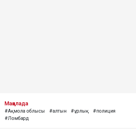
Мақалада
#Ақмола облысы
#алтын
#ұрлық
#полиция
#Ломбард