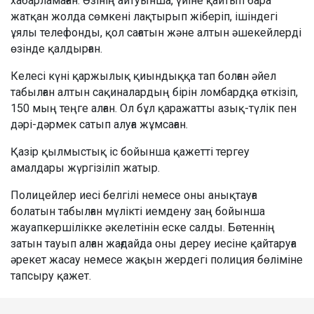
хабарламаған. Өзінің айтуынша, үйіне қайтып бара
жатқан жолда сөмкені лақтырып жіберіп, ішіндегі
ұялы телефонды, қол сағатын және алтын әшекейлерді
өзінде қалдырған.
Келесі күні қаржылық қиындыққа тап болған әйел
табылған алтын сақиналардың бірін ломбардқа өткізіп,
150 мың теңге алған. Ол бұл қаражатты азық-түлік пен
дәрі-дәрмек сатып алуға жұмсаған.
Қазір қылмыстық іс бойынша қажетті тергеу
амалдары жүргізіліп жатыр.
Полицейлер иесі белгілі немесе оны анықтауға
болатын табылған мүлікті иемдену заң бойынша
жауапкершілікке әкелетінін еске салды. Бөтеннің
затын тауып алған жағдайда оны дереу иесіне қайтаруға
әрекет жасау немесе жақын жердегі полиция бөліміне
тапсыру қажет.