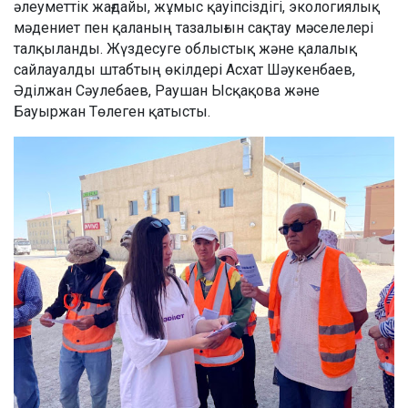
әлеуметтік жағдайы, жұмыс қауіпсіздігі, экологиялық
мәдениет пен қаланың тазалығын сақтау мәселелері
талқыланды. Жүздесуге облыстық және қалалық
сайлауалды штабтың өкілдері Асхат Шәукенбаев,
Әділжан Сәулебаев, Раушан Ысқақова және
Бауыржан Төлеген қатысты.