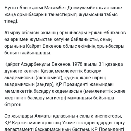
Бүгін облыс әкімі Махамбет Досмұхамбетов активке
жаңа орынбасарын таныстырып, жұмысына табыс
тіледі.
Атырау облысы әкімінің орынбасары Ержан Әбілханов
өз еркімен жұмыстан кетуіне байланысты, оның
орынына Қайрат Бекенов облыс әкімінің орынбасары
болып тағайындалды.
Қайрат Асқарбекұлы Бекенов 1978 жылы 31 қазанда
дүниеге келген. Қазақ мемлекеттік басқару
академиясын (экономист), құқық және нарық
академиясын (заңгер), ҚР Президенті жанындағы
мемлекеттік басқару академиясын (мемлекеттік және
жергілікті басқару магистрі) мамандығы бойынша
бітірген.
Әр жылдары Алматы қаласының салық инспекторы,
ҚР Қаржы министрлігінің Үкіметтік қарыздарды тарту
департаменті басқармасының бастығы, ҚР Президенті