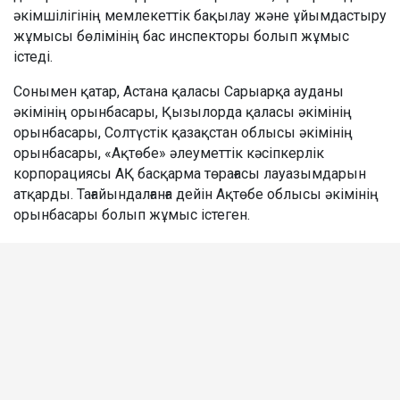
әкімшілігінің мемлекеттік бақылау және ұйымдастыру
жұмысы бөлімінің бас инспекторы болып жұмыс
істеді.
Сонымен қатар, Астана қаласы Сарыарқа ауданы
әкімінің орынбасары, Қызылорда қаласы әкімінің
орынбасары, Солтүстік қазақстан облысы әкімінің
орынбасары, «Ақтөбе» әлеуметтік кәсіпкерлік
корпорациясы АҚ басқарма төрағасы лауазымдарын
атқарды. Тағайындалғанға дейін Ақтөбе облысы әкімінің
орынбасары болып жұмыс істеген.