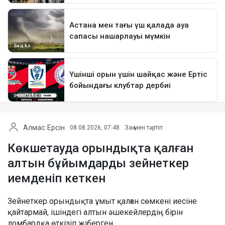
Алмас Ерсін
08.08.2026, 07:48
Заң мен тәртіп
Көкшетауда орындықта қалған
алтын бұйымдарды зейнеткер
иемденіп кеткен
Зейнеткер орындықта ұмыт қалған сөмкені иесіне
қайтармай, ішіндегі алтын әшекейлердің бірін
ломбардқа өткізіп жіберген