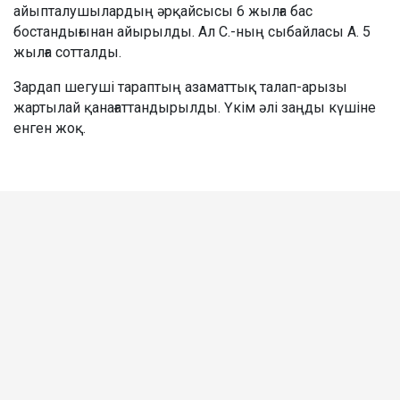
айыпталушылардың әрқайсысы 6 жылға бас
бостандығынан айырылды. Ал С.-ның сыбайласы А. 5
жылға сотталды.
Зардап шегуші тараптың азаматтық талап-арызы
жартылай қанағаттандырылды. Үкім әлі заңды күшіне
енген жоқ.