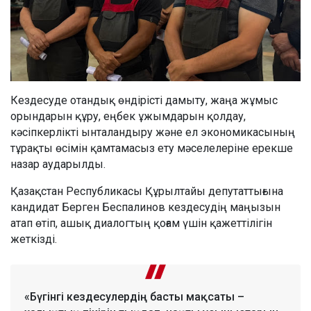
Кездесуде отандық өндірісті дамыту, жаңа жұмыс
орындарын құру, еңбек ұжымдарын қолдау,
кәсіпкерлікті ынталандыру және ел экономикасының
тұрақты өсімін қамтамасыз ету мәселелеріне ерекше
назар аударылды.
Қазақстан Республикасы Құрылтайы депутаттығына
кандидат Берген Беспалинов кездесудің маңызын
атап өтіп, ашық диалогтың қоғам үшін қажеттілігін
жеткізді.
«Бүгінгі кездесулердің басты мақсаты –