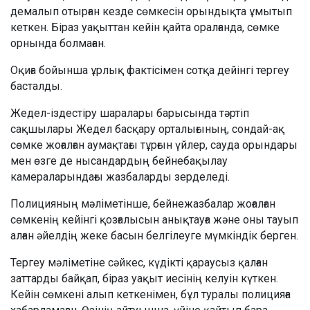
демалып отырған кезде сөмкесін орындықта ұмытып
кеткен. Біраз уақыттан кейін қайта оралғанда, сөмке
орнында болмаған.
Оқиға бойынша ұрлық фактісімен сотқа дейінгі тергеу
басталды.
Жедел-іздестіру шаралары барысында тәртіп
сақшылары Жедел басқару орталығының, сондай-ақ
сөмке жоғалған аумақтағы тұрғын үйлер, сауда орындары
мен өзге де нысандардың бейнебақылау
камераларындағы жазбаларды зерделеді.
Полицияның мәліметінше, бейнежазбалар жоғалған
сөмкенің кейінгі қозғалысын анықтауға және оны тауып
алған әйелдің жеке басын белгілеуге мүмкіндік берген.
Тергеу мәліметіне сәйкес, күдікті қараусыз қалған
заттарды байқап, біраз уақыт иесінің келуін күткен.
Кейін сөмкені алып кеткенімен, бұл туралы полицияға