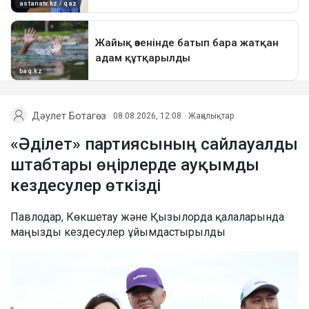
Дәулет Ботагөз
08.08.2026, 12:08
Жаңалықтар
«Әділет» партиясының сайлауалды
штабтары өңірлерде ауқымды
кездесулер өткізді
Павлодар, Көкшетау және Қызылорда қалаларында
маңызды кездесулер ұйымдастырылды