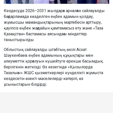
Кездесуде 2026–2031 жылдарға арналған сайлауалды
бағдарламада көзделген еңбек адамын қолдау,
жұмысшы мамандықтарының мәртебесін арттыру,
қауіпсіз еңбек жағдайын қамтамасыз ету және «Таза
Қазақстан» бастамасы аясындағы міндеттер
таныстырылды.
Облыстық сайлауалды штабтың өкілі Асхат
Шәукенбаев еңбек адамының құқықтары мен
әлеуметтік қорғалуын күшейтуге ерекше басымдық
берілгенін жеткізді. Өз кезегінде «Қызылорда
Тазалығы» ЖШС қызметкерлері күнделікті жұмыста
кездесетін өзекті мәселелерді көтеріп, өз
ұсыныстарын білдірді.