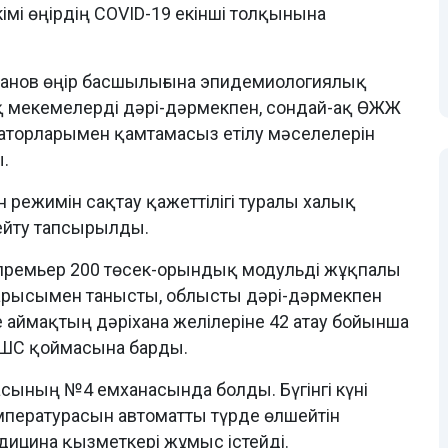
мі өңірдің COVID-19 екінші толқынына
анов өңір басшылығына эпидемиологиялық
 мекемелерді дәрі-дәрмекпен, сондай-ақ ӨЖЖ
раторларымен қамтамасыз етілу мәселелерін
.
 режимін сақтау қажеттілігі туралы халық
ейту тапсырылды.
ремьер 200 төсек-орындық модульді жұқпалы
арысымен танысты, облысты дәрі-дәрмекпен
 аймақтың дәріхана желілеріне 42 атау бойынша
 ЖШС қоймасына барды.
асының №4 емханасында болды. Бүгінгі күні
емпературасын автоматты түрде өлшейтін
дицина қызметкері жұмыс істейді.