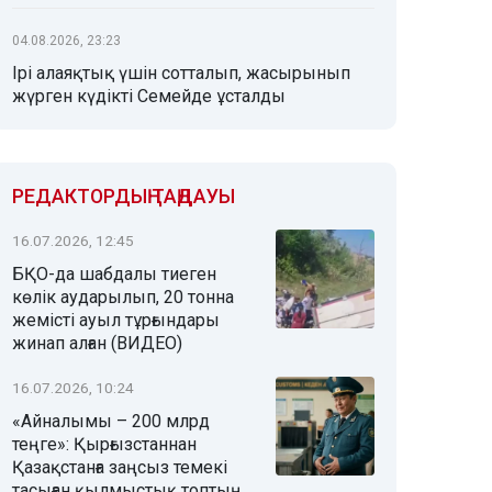
04.08.2026, 23:23
Ірі алаяқтық үшін сотталып, жасырынып
жүрген күдікті Семейде ұсталды
РЕДАКТОРДЫҢ ТАҢДАУЫ
16.07.2026, 12:45
БҚО-да шабдалы тиеген
көлік аударылып, 20 тонна
жемісті ауыл тұрғындары
жинап алған (ВИДЕО)
16.07.2026, 10:24
«Айналымы – 200 млрд
теңге»: Қырғызстаннан
Қазақстанға заңсыз темекі
тасыған қылмыстық топтың