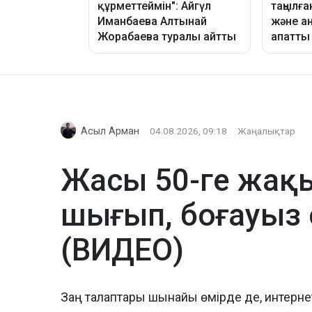
Асыл Арман
04.08.2026, 09:18
Жаңалықтар
Жасы 50-ге жақы
шығып, боғауыз
(ВИДЕО)
Заң талаптары шынайы өмірде де, интернет 