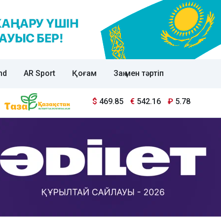
nd
AR Sport
Қоғам
Заң мен тәртіп
$
469.85
€
542.16
₽
5.78