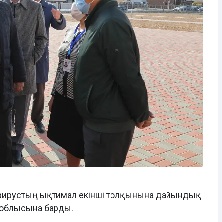
авирустың ықтимал екінші толқынына дайындық
 облысына барды.