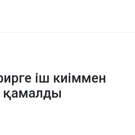
фирге іш киіммен
р қамалды