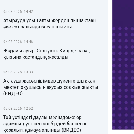
05.08.2026, 14:42
Атырауда ұлын алты жерден пышақтаған
әке сот залында босап шықты
04.08.2026, 14:46
Жағдайы ауыр: Солтүстік Кипрде қазақ
қызына қастандық жасалды
05.08.2026, 10:33
Ақтауда жасөспірімдер дүкенге шыққан
мектеп оқушысын аяусыз соққыға жықты
(ВИДЕО)
05.08.2026, 12:52
Той үстіндегі даулы мәлімдеме: ер
адамның үстінен үш бірдей баппен іс
қозғалып, қамауға алынды (ВИДЕО)