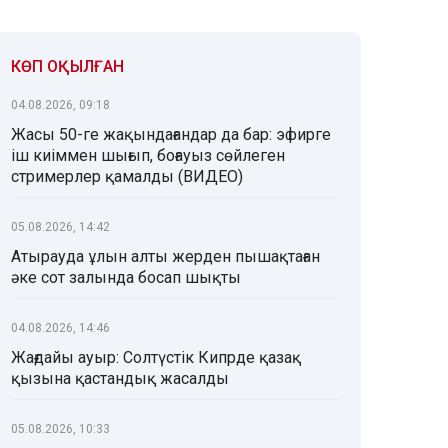
КӨП ОҚЫЛҒАН
04.08.2026, 09:18
Жасы 50-ге жақындағандар да бар: эфирге
іш киіммен шығып, боғауыз сөйлеген
стримерлер қамалды (ВИДЕО)
05.08.2026, 14:42
Атырауда ұлын алты жерден пышақтаған
әке сот залында босап шықты
04.08.2026, 14:46
Жағдайы ауыр: Солтүстік Кипрде қазақ
қызына қастандық жасалды
05.08.2026, 10:33