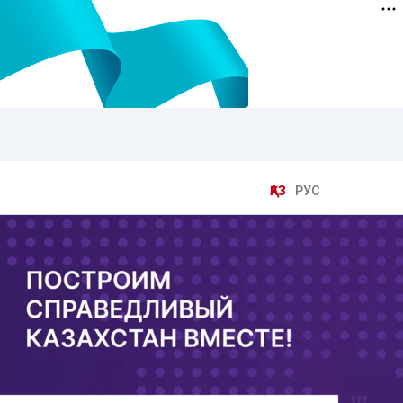
ҚАЗ
РУС