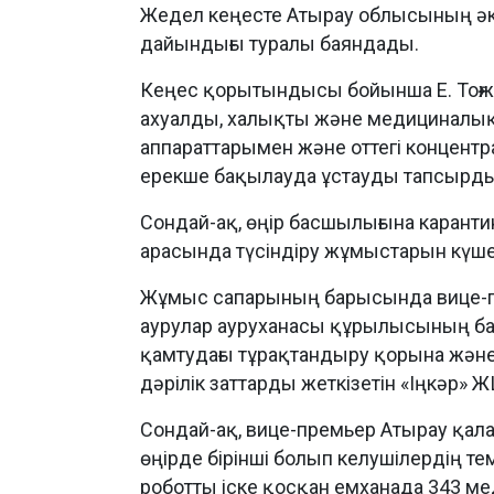
Жедел кеңесте Атырау облысының әкі
дайындығы туралы баяндады.
Кеңес қорытындысы бойынша Е. Тоғж
ахуалды, халықты және медициналық
аппараттарымен және оттегі концент
ерекше бақылауда ұстауды тапсырды
Сондай-ақ, өңір басшылығына карантин
арасында түсіндіру жұмыстарын күш
Жұмыс сапарының барысында вице-п
аурулар ауруханасы құрылысының б
қамтудағы тұрақтандыру қорына және
дәрілік заттарды жеткізетін «Іңкәр»
Сондай-ақ, вице-премьер Атырау қал
өңірде бірінші болып келушілердің т
роботты іске қосқан емханада 343 ме