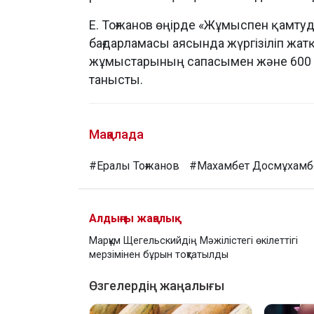
Е. Тоғжанов өңірде «Жұмыспен қамтуд
бағдарламасы аясында жүргізіліп ж
жұмыстарының сапасымен және 600
танысты.
Мақалада
#Ералы Тоғжанов
#Махамбет Досмұхамб
Алдыңғы жаңалық
Марқұм Щегельскийдің Мәжілістегі өкілеттігі
мерзімінен бұрын тоқтатылды