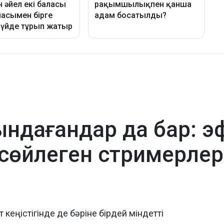
ндағандар да бар: э
 сөйлеген стримерле
кеңістігінде де бәріне бірдей міндетті