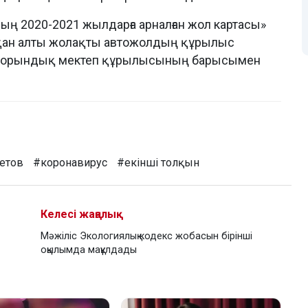
ың 2020-2021 жылдарға арналған жол картасы»
атқан алты жолақты автожолдың құрылыс
 орындық мектеп құрылысының барысымен
етов
#коронавирус
#екінші толқын
Келесі жаңалық
Мәжіліс Экологиялық кодекс жобасын бірінші
оқылымда мақұлдады