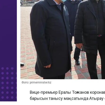
Фото: primeminister.kz
Вице-премьер Ералы Тоғжанов корон
барысын танысу мақсатында Атырау