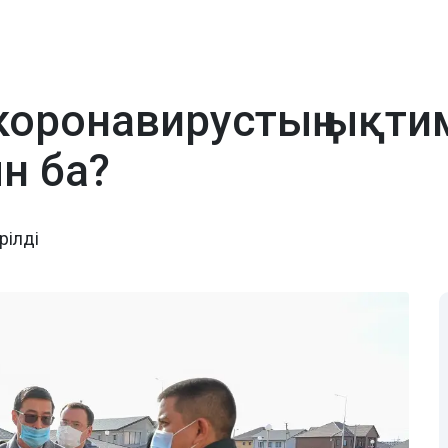
оронавирустың ықтим
н ба?
рілді