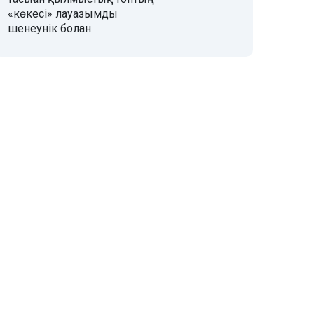
«көкесі» лауазымды
шенеунік болған