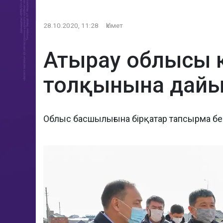
28.10.2020, 11:28
Үкімет
Атырау облысы к
толқынына дайы
Облыс басшылығына бірқатар тапсырма бе