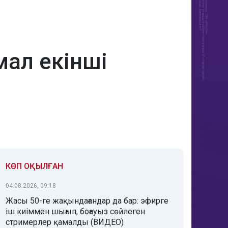
ал екінші
КӨП ОҚЫЛҒАН
04.08.2026, 09:18
Жасы 50-ге жақындағандар да бар: эфирге
іш киіммен шығып, боғауыз сөйлеген
стримерлер қамалды (ВИДЕО)