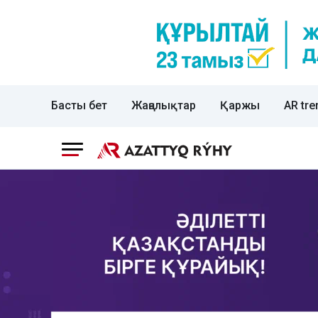
Басты бет
Жаңалықтар
Қаржы
AR tre