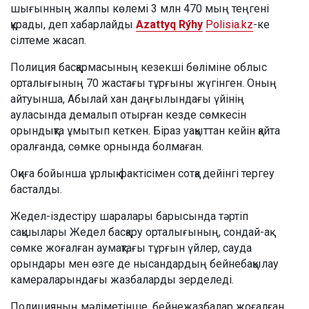
шығынның жалпы көлемі 3 млн 470 мың теңгені
құрады, деп хабарлайды
Azattyq Rýhy
Polisia.kz
-ке
сілтеме жасап.
Полиция басқармасының кезекші бөліміне облыс
орталығының 70 жастағы тұрғыны жүгінген. Оның
айтуынша, Абылай хан даңғылындағы үйінің
ауласында демалып отырған кезде сөмкесін
орындықта ұмытып кеткен. Біраз уақыттан кейін қайта
оралғанда, сөмке орнында болмаған.
Оқиға бойынша ұрлық фактісімен сотқа дейінгі тергеу
басталды.
Жедел-іздестіру шаралары барысында тәртіп
сақшылары Жедел басқару орталығының, сондай-ақ
сөмке жоғалған аумақтағы тұрғын үйлер, сауда
орындары мен өзге де нысандардың бейнебақылау
камераларындағы жазбаларды зерделеді.
Полицияның мәліметінше, бейнежазбалар жоғалған