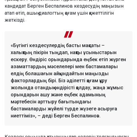
кандидат Берген Беспалинов кездесудің маңызын
атап өтіп, ашық диалогтың қоғам үшін қажеттілігін
жеткізді.
«Бүгінгі кездесулердің басты мақсаты –
халықтың пікірін тыңдап, нақты ұсыныстарын
ескеру. Өндіріс орындарында еңбек етіп жүрген
азаматтардың мәселелері мен бастамалары
елдің болашағын айқындайтын маңызды
факторлардың бірі. Біз әділетті қоғам құру
жолында отандық өндірісті қолдау, жаңа жұмыс
орындарын ашу және еңбек адамының
мәртебесін арттыру бағытындағы
бастамаларды жүйелі түрде жүзеге асыруға
ниеттіміз», – деді Берген Беспалинов.
Кездесу соңында қатысушылар өздерін толғандырған