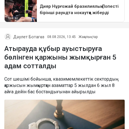
Дәулет Ботагөз
08.08.2026, 13:45
Жаңалықтар
Атырауда құбыр ауыстыруға
бөлінген қаржыны жымқырған 5
адам сотталды
Сот шешімі бойынша, квазимемлекеттік сектордың
қаржысын жымқыртқан азаматтар 5 жылдан 6 жыл 8
айға дейін бас бостандығынан айырылды