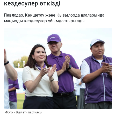
кездесулер өткізді
Павлодар, Көкшетау және Қызылорда қалаларында
маңызды кездесулер ұйымдастырылды
Фото: «Әділет» партиясы