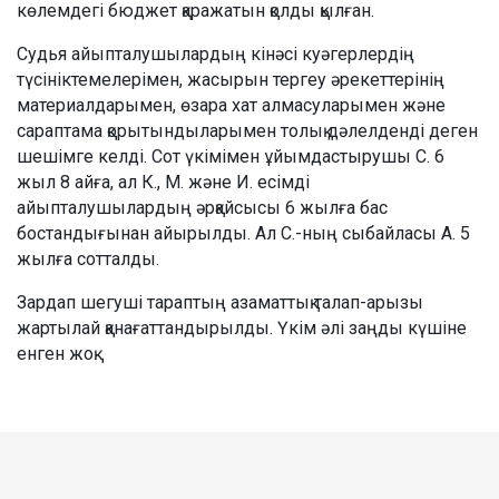
көлемдегі бюджет қаражатын қолды қылған.
Судья айыпталушылардың кінәсі куәгерлердің
түсініктемелерімен, жасырын тергеу әрекеттерінің
материалдарымен, өзара хат алмасуларымен және
сараптама қорытындыларымен толық дәлелденді деген
шешімге келді. Сот үкімімен ұйымдастырушы С. 6
жыл 8 айға, ал К., М. және И. есімді
айыпталушылардың әрқайсысы 6 жылға бас
бостандығынан айырылды. Ал С.-ның сыбайласы А. 5
жылға сотталды.
Зардап шегуші тараптың азаматтық талап-арызы
жартылай қанағаттандырылды. Үкім әлі заңды күшіне
енген жоқ.