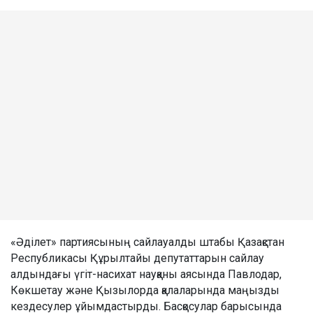
«Әділет» партиясының сайлауалды штабы Қазақстан
Республикасы Құрылтайы депутаттарын сайлау
алдындағы үгіт-насихат науқаны аясында Павлодар,
Көкшетау және Қызылорда қалаларында маңызды
кездесулер ұйымдастырды. Басқосулар барысында