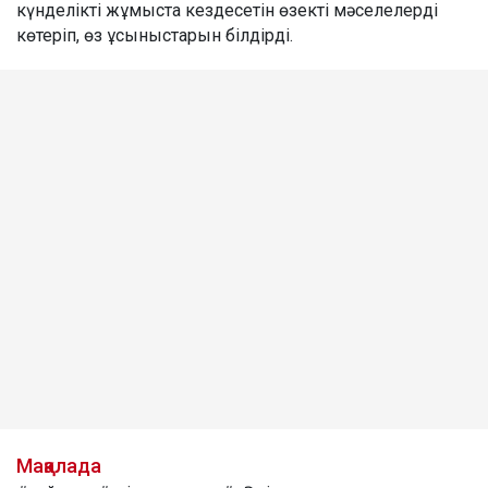
күнделікті жұмыста кездесетін өзекті мәселелерді
көтеріп, өз ұсыныстарын білдірді.
Мақалада