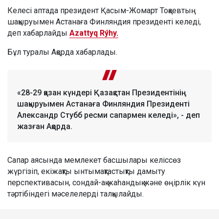
Келесі аптада президент Қасым-Жомарт Тоқаевтың
шақыруымен Астанаға Финляндия президенті келеді,
деп хабарлайды
Azattyq Rýhy.
Бұл туралы Ақорда хабарлады.
«28-29 қазан күндері Қазақстан Президентінің
шақыруымен Астанаға Финляндия Президенті
Александр Стубб ресми сапармен келеді», - деп
жазған Ақорда.
Сапар аясында мемлекет басшылары келіссөз
жүргізіп, екіжақты ынтымақтастықты дамыту
перспективасын, сондай-ақ жаһандық және өңірлік күн
тәртібіндегі мәселелерді талқылайды.