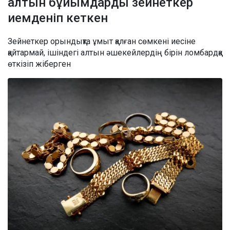
алтын бұйымдарды зейнеткер
иемденіп кеткен
Зейнеткер орындықта ұмыт қалған сөмкені иесіне
қайтармай, ішіндегі алтын әшекейлердің бірін ломбардқа
өткізіп жіберген