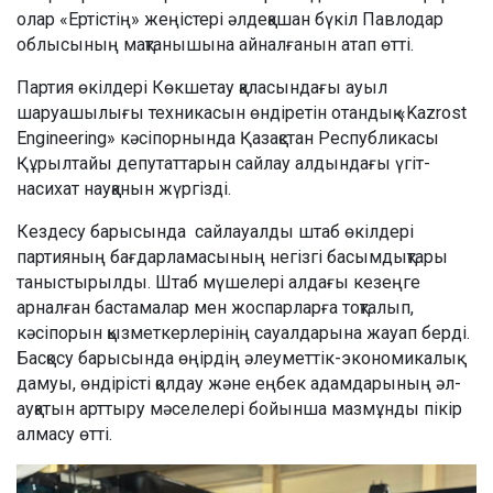
олар «Ертістің» жеңістері әлдеқашан бүкіл Павлодар
облысының мақтанышына айналғанын атап өтті.
Партия өкілдері Көкшетау қаласындағы ауыл
шаруашылығы техникасын өндіретін отандық «Kazrost
Engineering» кәсіпорнында Қазақстан Республикасы
Құрылтайы депутаттарын сайлау алдындағы үгіт-
насихат науқанын жүргізді.
Кездесу барысында сайлауалды штаб өкілдері
партияның бағдарламасының негізгі басымдықтары
таныстырылды. Штаб мүшелері алдағы кезеңге
арналған бастамалар мен жоспарларға тоқталып,
кәсіпорын қызметкерлерінің сауалдарына жауап берді.
Басқосу барысында өңірдің әлеуметтік-экономикалық
дамуы, өндірісті қолдау және еңбек адамдарының әл-
ауқатын арттыру мәселелері бойынша мазмұнды пікір
алмасу өтті.