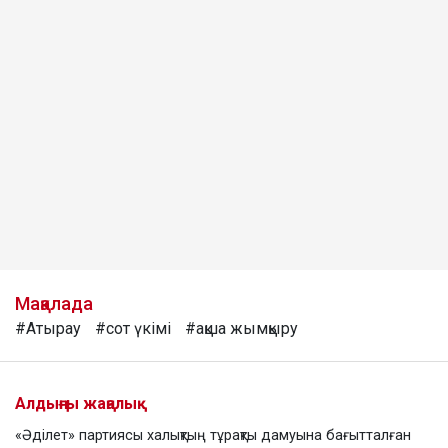
Мақалада
#Атырау
#сот үкімі
#ақша жымқыру
Алдыңғы жаңалық
«Әділет» партиясы халықтың тұрақты дамуына бағытталған