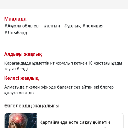
Мақалада
#Ақмола облысы
#алтын
#ұрлық
#полиция
#Ломбард
Алдыңғы жаңалық
Қарағандыда қызметтік ит жоғалып кеткен 18 жастағы қызды
тауып берді
Келесі жаңалық
Алматыда тікелей эфирде балағат сөз айтқан екі блогер
қамауға алынды