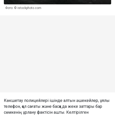
Фото: © istockphoto.com
Көкшетау полицейлері ішінде алтын әшекейлер, ұялы
телефон, қол сағаты және басқа да жеке заттары бар
сөмкенің ұрлану фактісін ашты. Келтірілген