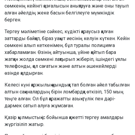
сөмкенің кейінгі қозғалысын анықтауға және оны тауып
алған әйелдің жеке басын белгілеуге мүмкіндік
берген.
Тергеу мәліметіне сәйкес, күдікті қараусыз қалған
заттарды байқап, біраз уақыт иесінің келуін күткен. Кейін
сөмкені алып кеткенімен, бұл туралы полицияға
хабарламаған. Өзінің айтуынша, үйіне қайтып бара
жатқан жолда сөмкені лақтырып жіберіп, ішіндегі ұялы
телефонды, қол сағатын және алтын әшекейлерді
өзінде қалдырған.
Келесі күні қаржылық қиындыққа тап болған әйел табылған
алтын сақиналардың бірін ломбардқа өткізіп, 150 мың
теңге алған. Ол бұл қаражатты азық-түлік пен дәрі-
дәрмек сатып алуға жұмсаған.
Қазір қылмыстық іс бойынша қажетті тергеу амалдары
жүргізіліп жатыр.