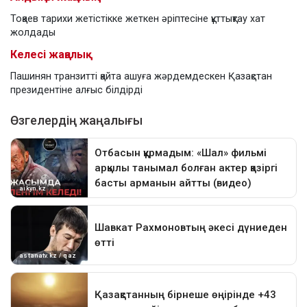
Тоқаев тарихи жетістікке жеткен әріптесіне құттықтау хат
жолдады
Келесі жаңалық
Пашинян транзитті қайта ашуға жәрдемдескен Қазақстан
президентіне алғыс білдірді