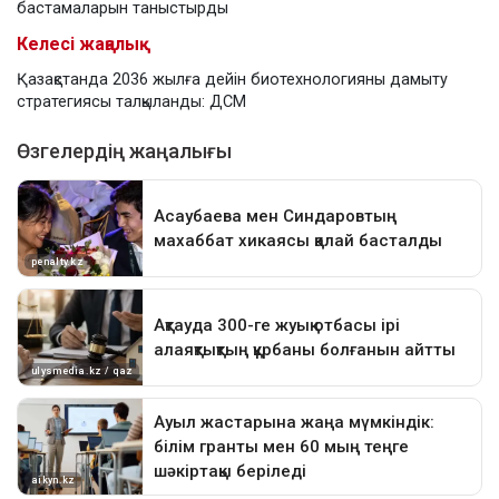
бастамаларын таныстырды
Келесі жаңалық
Қазақстанда 2036 жылға дейін биотехнологияны дамыту
стратегиясы талқыланды: ДСМ