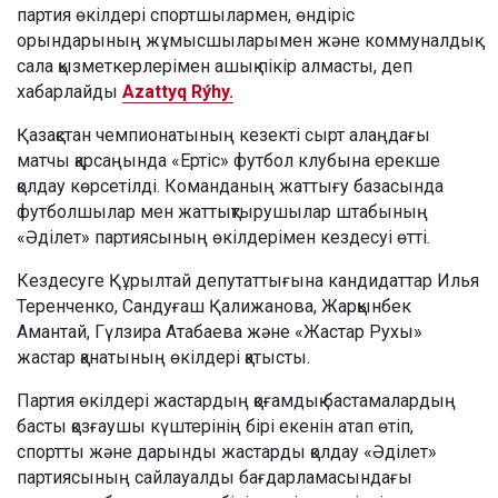
партия өкілдері спортшылармен, өндіріс
орындарының жұмысшыларымен және коммуналдық
сала қызметкерлерімен ашық пікір алмасты, деп
хабарлайды
Azattyq Rýhy.
Қазақстан чемпионатының кезекті сырт алаңдағы
матчы қарсаңында «Ертіс» футбол клубына ерекше
қолдау көрсетілді. Команданың жаттығу базасында
футболшылар мен жаттықтырушылар штабының
«Әділет» партиясының өкілдерімен кездесуі өтті.
Кездесуге Құрылтай депутаттығына кандидаттар Илья
Теренченко, Сандуғаш Қалижанова, Жарқынбек
Амантай, Гүлзира Атабаева және «Жастар Рухы»
жастар қанатының өкілдері қатысты.
Партия өкілдері жастардың қоғамдық бастамалардың
басты қозғаушы күштерінің бірі екенін атап өтіп,
спортты және дарынды жастарды қолдау «Әділет»
партиясының сайлауалды бағдарламасындағы