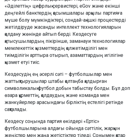
«Әділеттің» цифрлық сервистері, eGov және екінші
деңгейлі банктердің қосымшалары арқылы партияға
мүше болу мүмкіндіктері, сондай-ақ ішкі процестерді
жетілдіруде жасанды интеллект технологияларын
қолдану жөнінде айтып берді. Кездесуге
қатысушылардың пікірінше, заманауи технологиялар
мемлекеттік қызметтердің қолжетімділігі мен
тиімділігін арттыра отырып, азаматтардың игілігіне
қызмет етуі тиіс.
Кездесудің ең әсерлі сәті – футболшылар мен
жаттықтырушылар штабы қолтаңба қалдырған
символикалық футбол добын табыстау болды. Бұл доп
өзара құрметтің, қолдаудың және команда мен
жанкүйерлер арасындағы бірліктің естелігі ретінде
сақталады.
Кездесу соңында партия өкілдері «Ертіс»
футболшыларына алдағы ойында сәттілік, жарқын
жеңістер мен жаңа жетістіктер тіледі. Сонымен қатар