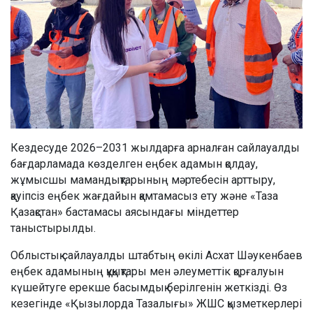
Кездесуде 2026–2031 жылдарға арналған сайлауалды
бағдарламада көзделген еңбек адамын қолдау,
жұмысшы мамандықтарының мәртебесін арттыру,
қауіпсіз еңбек жағдайын қамтамасыз ету және «Таза
Қазақстан» бастамасы аясындағы міндеттер
таныстырылды.
Облыстық сайлауалды штабтың өкілі Асхат Шәукенбаев
еңбек адамының құқықтары мен әлеуметтік қорғалуын
күшейтуге ерекше басымдық берілгенін жеткізді. Өз
кезегінде «Қызылорда Тазалығы» ЖШС қызметкерлері