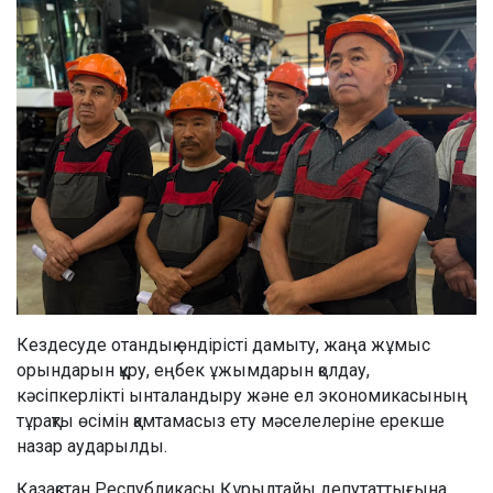
Кездесуде отандық өндірісті дамыту, жаңа жұмыс
орындарын құру, еңбек ұжымдарын қолдау,
кәсіпкерлікті ынталандыру және ел экономикасының
тұрақты өсімін қамтамасыз ету мәселелеріне ерекше
назар аударылды.
Қазақстан Республикасы Құрылтайы депутаттығына