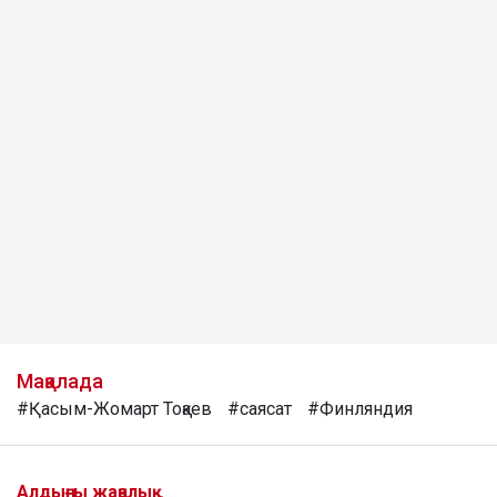
Мақалада
#Қасым-Жомарт Тоқаев
#саясат
#Финляндия
Алдыңғы жаңалық