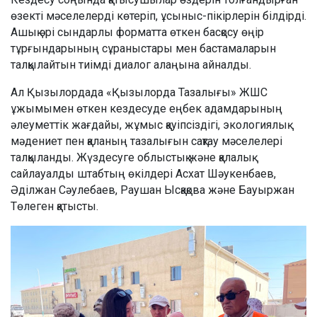
өзекті мәселелерді көтеріп, ұсыныс-пікірлерін білдірді.
Ашық әрі сындарлы форматта өткен басқосу өңір
тұрғындарының сұраныстары мен бастамаларын
талқылайтын тиімді диалог алаңына айналды.
Ал Қызылордада «Қызылорда Тазалығы» ЖШС
ұжымымен өткен кездесуде еңбек адамдарының
әлеуметтік жағдайы, жұмыс қауіпсіздігі, экологиялық
мәдениет пен қаланың тазалығын сақтау мәселелері
талқыланды. Жүздесуге облыстық және қалалық
сайлауалды штабтың өкілдері Асхат Шәукенбаев,
Әділжан Сәулебаев, Раушан Ысқақова және Бауыржан
Төлеген қатысты.