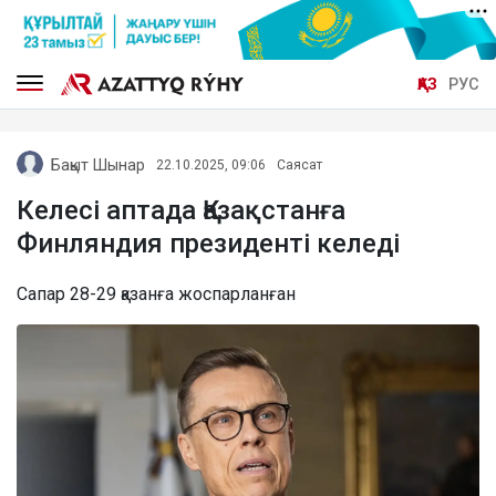
ҚАЗ
РУС
Бақыт Шынар
22.10.2025, 09:06
Саясат
Келесі аптада Қазақстанға
Финляндия президенті келеді
Сапар 28-29 қазанға жоспарланған