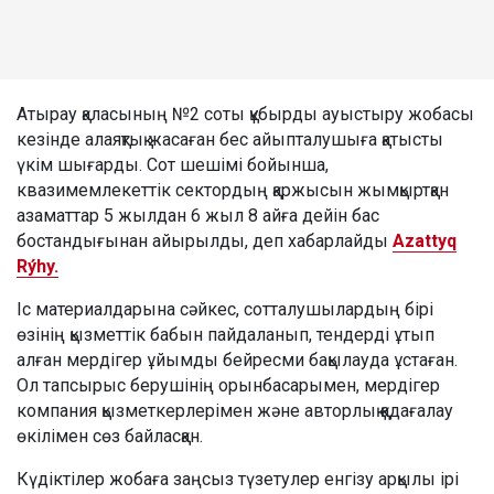
Атырау қаласының №2 соты құбырды ауыстыру жобасы
кезінде алаяқтық жасаған бес айыпталушыға қатысты
үкім шығарды. Сот шешімі бойынша,
квазимемлекеттік сектордың қаржысын жымқыртқан
азаматтар 5 жылдан 6 жыл 8 айға дейін бас
бостандығынан айырылды, деп хабарлайды
Azattyq
Rýhy.
Іс материалдарына сәйкес, сотталушылардың бірі
өзінің қызметтік бабын пайдаланып, тендерді ұтып
алған мердігер ұйымды бейресми бақылауда ұстаған.
Ол тапсырыс берушінің орынбасарымен, мердігер
компания қызметкерлерімен және авторлық қадағалау
өкілімен сөз байласқан.
Күдіктілер жобаға заңсыз түзетулер енгізу арқылы ірі