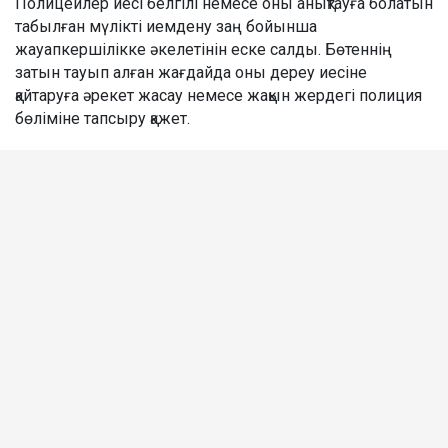
Полицейлер иесі белгілі немесе оны анықтауға болатын
табылған мүлікті иемдену заң бойынша
жауапкершілікке әкелетінін еске салды. Бөтеннің
затын тауып алған жағдайда оны дереу иесіне
қайтаруға әрекет жасау немесе жақын жердегі полиция
бөліміне тапсыру қажет.