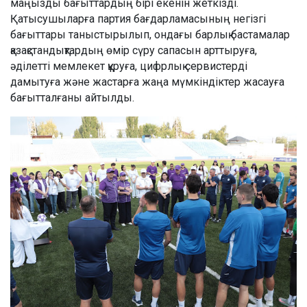
маңызды бағыттардың бірі екенін жеткізді.
Қатысушыларға партия бағдарламасының негізгі
бағыттары таныстырылып, ондағы барлық бастамалар
қазақстандықтардың өмір сүру сапасын арттыруға,
әділетті мемлекет құруға, цифрлық сервистерді
дамытуға және жастарға жаңа мүмкіндіктер жасауға
бағытталғаны айтылды.