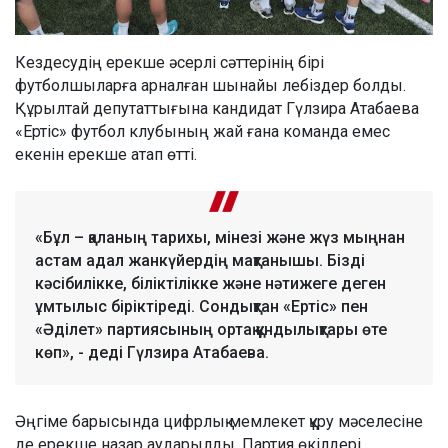
Кездесудің ерекше әсерлі сәттерінің бірі
футболшыларға арналған шынайы лебіздер болды.
Құрылтай депутаттығына кандидат Гүлзира Атабаева
«Ертіс» футбол клубының жай ғана команда емес
екенін ерекше атап өтті.
«Бұл – қаланың тарихы, мінезі және жүз мыңнан
астам адал жанкүйердің мақтанышы. Бізді
кәсібилікке, біліктілікке және нәтижеге деген
ұмтылыс біріктіреді. Сондықтан «Ертіс» пен
«Әділет» партиясының ортақ құндылықтары өте
көп», - деді Гүлзира Атабаева.
Әңгіме барысында цифрлық мемлекет құру мәселесіне
де ерекше назар аударылды. Партия өкілдері