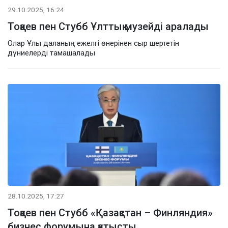
29.10.2025, 16:24
Тоқаев пен Стубб Ұлттық музейді аралады
Олар Ұлы даланың ежелгі өнерінен сыр шертетін
дүниелерді тамашалады
28.10.2025, 17:27
Тоқаев пен Стубб «Қазақстан – Финляндия»
бизнес форумына қатысты