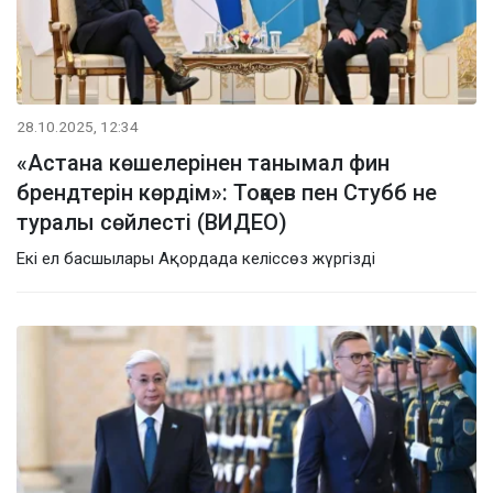
28.10.2025, 12:34
«Астана көшелерінен танымал фин
брендтерін көрдім»: Тоқаев пен Стубб не
туралы сөйлесті (ВИДЕО)
Екі ел басшылары Ақордада келіссөз жүргізді