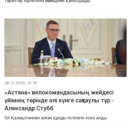
Тараптар бірлескен мәлімдеме қабылдады
28.10.2025, 15:18
«Астана» велокомандасының жейдесі
үйімнің төрінде әлі күнге сақтаулы тұр -
Александр Стубб
Ол Қазақстаннан алған құнды естелігін еске алды