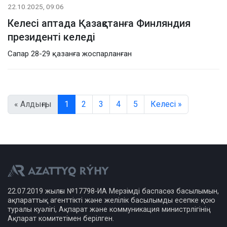
22.10.2025, 09:06
Келесі аптада Қазақстанға Финляндия
президенті келеді
Сапар 28-29 қазанға жоспарланған
« Алдыңғы
1
2
3
4
5
Келесі »
22.07.2019 жылғы №17798-ИА Мерзімді баспасөз басылымын,
ақпараттық агенттікті және желілік басылымды есепке қою
туралы куәлігі, Ақпарат және коммуникация министрлігінің
Ақпарат комитетімен берілген.