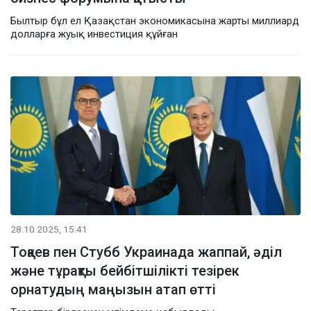
Былтыр бұл ел Қазақстан экономикасына жарты миллиард
долларға жуық инвестиция құйған
28.10.2025, 15:41
Тоқаев пен Стубб Украинада жаппай, әділ
және тұрақты бейбітшілікті тезірек
орнатудың маңызын атап өтті