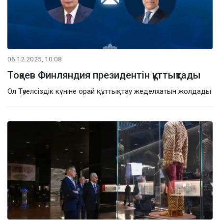
06.12.2025, 10:08
Тоқаев Финляндия президентін құттықтады
Ол Тәуелсіздік күніне орай құттықтау жеделхатын жолдады