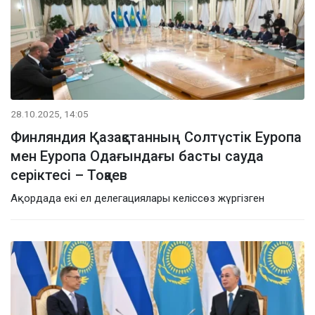
28.10.2025, 14:05
Финляндия Қазақстанның Солтүстік Еуропа
мен Еуропа Одағындағы басты сауда
серіктесі – Тоқаев
Ақордада екі ел делегациялары келіссөз жүргізген