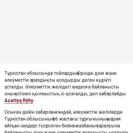
Түркістан облысында тойлардың бірінде діни және
әлеуметтік араздықты қоздырды деген күдікті
ұсталды. Әлеуметтік желідегі видеоға байланысты
оның үстінен қылмыстық іс қозғалды, деп хабарлайды
Azattyq Rýhy
.
Осыған дейін хабарланғандай, әлеуметтік желілерде
Түркістан облысының 66 жастағы тұрғынының жария
айтқан сөздері түсірілген бейнежазбаның таралуына
байланысты діни және әлеуметтік араздықты қоздыру