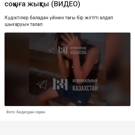
соққыға жықты (ВИДЕО)
Күдіктілер баладан үйінен тағы бір жігітті алдап
шығаруын талап
Фото: Видеодан скрин