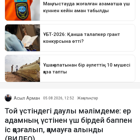
Асыл Арман
05.08.2026, 12:52
Жаңалықтар
Той үстіндегі даулы мәлімдеме: ер
адамның үстінен үш бірдей баппен
іс қозғалып, қамауға алынды
(ВИДЕО)