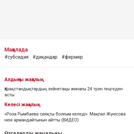
Мақалада
#субсидия
#диқандар
#фермер
Алдыңғы жаңалық
Қазақстандықтардың зейнетақы жинағы 24 трлн теңгеден
асты
Келесі жаңалық
«Роза Рымбаева сияқты болғым келеді»: Мақпал Жүнісова
нені армандайтынын айтты (ВИДЕО)