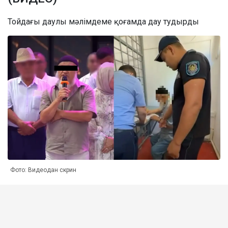
Тойдағы даулы мәлімдеме қоғамда дау тудырды
Фото: Видеодан скрин