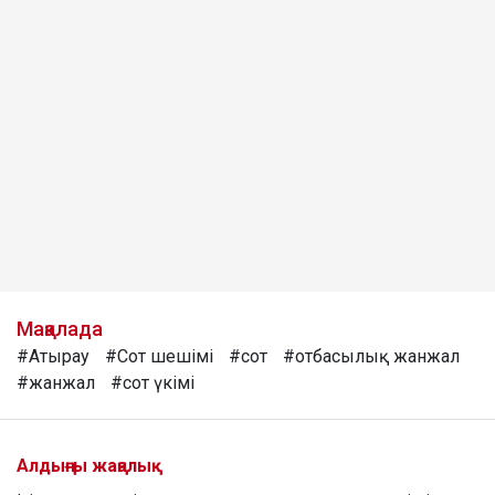
Мақалада
#Атырау
#Сот шешімі
#сот
#отбасылық жанжал
#жанжал
#сот үкімі
Алдыңғы жаңалық