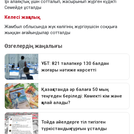
Ірі алаяқтық үшін сотталып, жасырынып жүрген күдікті
Семейде ұсталды
Келесі жаңалық
Жамбыл облысында жүк көлігінің жүргізушісін соққыға
жыққан ағайындылар сотталды