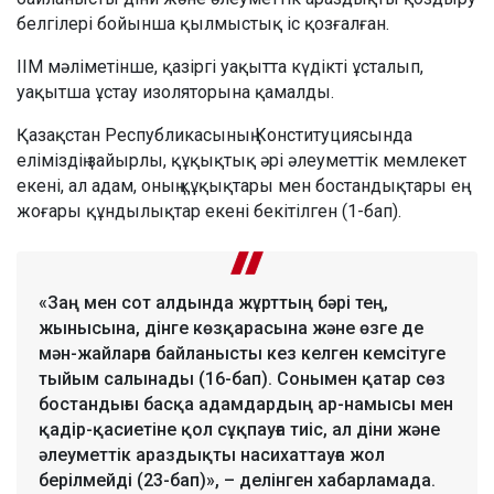
белгілері бойынша қылмыстық іс қозғалған.
ІІМ мәліметінше, қазіргі уақытта күдікті ұсталып,
уақытша ұстау изоляторына қамалды.
Қазақстан Республикасының Конституциясында
еліміздің зайырлы, құқықтық әрі әлеуметтік мемлекет
екені, ал адам, оның құқықтары мен бостандықтары ең
жоғары құндылықтар екені бекітілген (1-бап).
«Заң мен сот алдында жұрттың бәрі тең,
жынысына, дінге көзқарасына және өзге де
мән-жайларға байланысты кез келген кемсітуге
тыйым салынады (16-бап). Сонымен қатар сөз
бостандығы басқа адамдардың ар-намысы мен
қадір-қасиетіне қол сұқпауға тиіс, ал діни және
әлеуметтік араздықты насихаттауға жол
берілмейді (23-бап)», – делінген хабарламада.