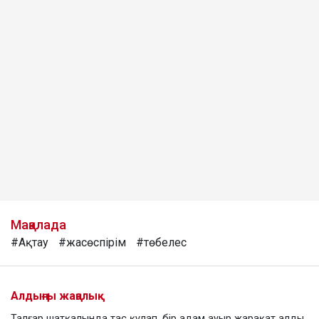
Мақалада
#Ақтау
#жасөспірім
#төбелес
Алдыңғы жаңалық
Талғар шатқалында тас құлап, бір адам ауыр жарақат алды