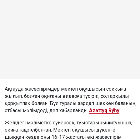
Ақтауда жасөспірімдер мектеп оқушысын соққыға
жығып, болған оқиғаны видеоға түсіріп, сол арқылы
қорқытпақ болған. Бұл туралы зардап шеккен баланың
отбасы мәлімдеді, деп хабарлайды
Azattyq Rýhy
.
Желідегі мәліметке сүйенсек, туыстарының айтуынша,
оқиға таңертең болған. Мектеп оқушысы дүкенге
шыққан кезде оны 16-17 жастағы екі жасөспірім