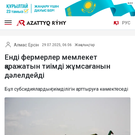
ҚАЗ
РУС
Алмас Ерсін
29.07.2025, 06:06
Жаңалықтар
Енді фермерлер мемлекет
қаражатын тиімді жұмсағанын
дәлелдейді
Бұл субсидиялардың тиімділігін арттыруға көмектеседі