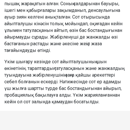
пышақ жарақатын алған. Соның салдарынан бауыры,
ішегі мен қабырғалары зақымданып, денсаулығына
ауыр зиян келгені анықталған. Сот отырысында
айыпталушы кінәсін толық мойындап, оқиғадан кейін
ұлымен татуласқанын айтып, өзін бас бостандығынан
айырмауды сұрады. Жәбірленуші де жанжалды өзі
бастағанын растады және әкесіне жеңіл жаза
тағайындауды өтінді.
Үкім шығару кезінде сот айыпталушының шын
өкінетінін, тараптардың татуласқанын және жанжалдың
туындауына жәбірленушінің заңға қайшы әрекеттері
себеп болғанын ескерді. Нәтижесінде сот ер адамды
үш жылға шартты түрде бас бостандығынан айырып,
пробациялық бақылауға алды. Үкім жарияланғаннан
кейін ол сот залында қамаудан босатылды.