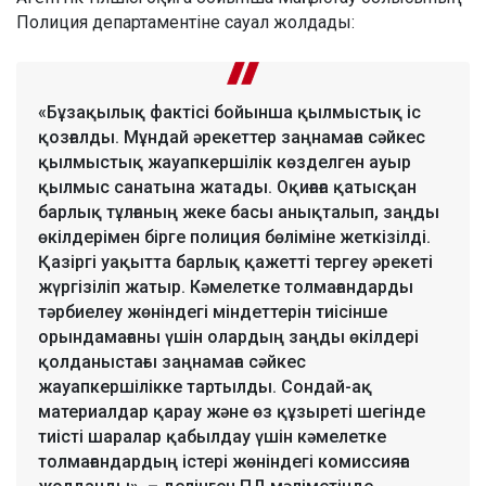
Полиция департаментіне сауал жолдады:
«Бұзақылық фактісі бойынша қылмыстық іс
қозғалды. Мұндай әрекеттер заңнамаға сәйкес
қылмыстық жауапкершілік көзделген ауыр
қылмыс санатына жатады. Оқиғаға қатысқан
барлық тұлғаның жеке басы анықталып, заңды
өкілдерімен бірге полиция бөліміне жеткізілді.
Қазіргі уақытта барлық қажетті тергеу әрекеті
жүргізіліп жатыр. Кәмелетке толмағандарды
тәрбиелеу жөніндегі міндеттерін тиісінше
орындамағаны үшін олардың заңды өкілдері
қолданыстағы заңнамаға сәйкес
жауапкершілікке тартылды. Сондай-ақ
материалдар қарау және өз құзыреті шегінде
тиісті шаралар қабылдау үшін кәмелетке
толмағандардың істері жөніндегі комиссияға