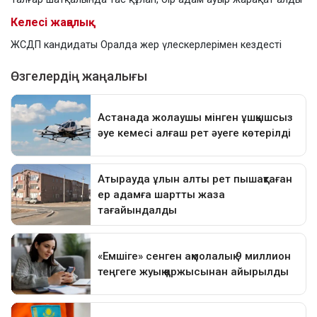
Келесі жаңалық
ЖСДП кандидаты Оралда жер үлескерлерімен кездесті