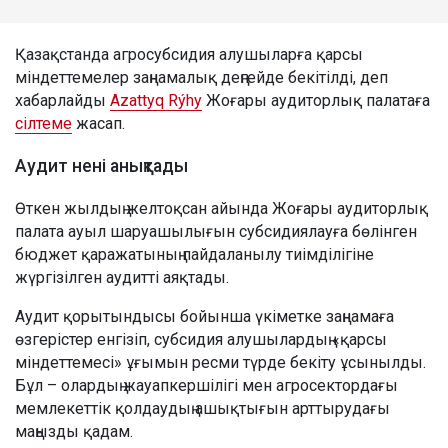
Қазақстанда агросубсидия алушыларға қарсы
міндеттемелер заңнамалық деңгейде бекітілді, деп
хабарлайды
Azattyq Rýhy
Жоғары аудиторлық палатаға
сілтеме
жасап.
Аудит нені анықтады
Өткен жылдың желтоқсан айында Жоғары аудиторлық
палата ауыл шаруашылығын субсидиялауға бөлінген
бюджет қаражатының пайдаланылу тиімділігіне
жүргізілген аудитті аяқтады.
Аудит қорытындысы бойынша үкіметке заңнамаға
өзгерістер енгізіп, субсидия алушылардың «қарсы
міндеттемесі» ұғымын ресми түрде бекіту ұсынылды.
Бұл – олардың жауапкершілігі мен агросектордағы
мемлекеттік қолдаудың ашықтығын арттырудағы
маңызды қадам.