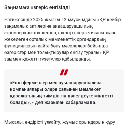
Заңнамаға өзгеріс енгізілді
Нәтижесінде 2025 жылғы 12 маусымдағы «ҚР кейбір
заңнамалық актілеріне аквашаруашылық,
агроөнеркәсіптік кешен, электр энергетикасы және
жекелеген орталық мемлекеттік органдардың
функцияларын қайта бөлу мәселелері бойынша
өзгерістер мен толықтырулар енгізу туралы» ҚР
заңымен қажетті түзетулер қабылданды.
«Енді фермерлер мен ауылшаруашылығы
компаниялары оларға салынған мемлекет
қаражатының тиімділігін дәлелдеуге міндетті
болады», - деп жазылған хабарламада.
Мысалы, өндірісті ұлғайту, жұмыс орындарын құру