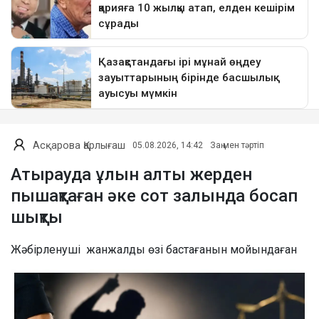
Асқарова Қарлығаш
05.08.2026, 14:42
Заң мен тәртіп
Атырауда ұлын алты жерден
пышақтаған әке сот залында босап
шықты
Жәбірленуші жанжалды өзі бастағанын мойындаған