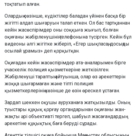
тоқтатып алған.
Олардың сөзінше, күдіктілер баладан үйінен басқа бір
жігітті алдап шығаруын талап еткен. Ол бас тартқаннан
кейін жасөспірімдер оны соққыға жығып, болған
оқиғаны жәбірленушінің телефонына түсірген. Кейін бұл
видеоны әлгі жігітке жіберіп, «Егер шықпасаң, досыңды
осылай ұрамыз» деп қорқытқан.
Оқиғадан кейін жасөспірімдер ата-аналарымен бірге
учаскелік полиция қызметкеріне жеткізілген.
Жәбірленуші тараптың айтуынша, олар өз әрекеттерін
жоққа шығармаған және тіпті полиция
қызметкерлерінің көзінше де өзін өрескел ұстаған.
Зардап шеккен оқушы ауруханаға жатқызылды. Оның
туыстары құқық қорғау органдарынан оқиғаны жан-
жақты әрі объективті тергеп, шабуыл жасағандардың
әрекетіне құқықтық баға беруді сұрады.
Агенттік тілшісі оқиға бойынша Маңғыстау облысының