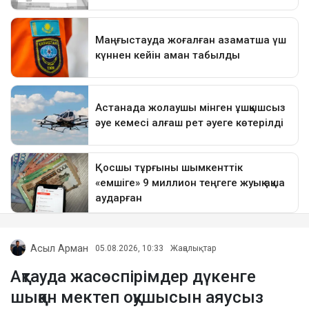
Асыл Арман
05.08.2026, 10:33
Жаңалықтар
Ақтауда жасөспірімдер дүкенге
шыққан мектеп оқушысын аяусыз