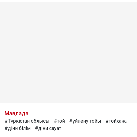
Мақалада
#Түркістан облысы
#той
#үйлену тойы
#тойхана
#діни білім
#діни сауат