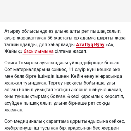
Атырау облысында өз ұлына алты рет пышақ салып,
ауыр жарақаттаған 56 жастағы ер адамға шартты жаза
тағайындалды, деп хабарлайды
Azattyq Rýhy
«Ақ
Жайық»
басылымына
сілтеме жасап.
Оқиға Томарлы ауылындағы үйлердің бірінде болған.
Сот материалдарына сәйкес, 11 сәуір күні кешке әке
мен бала бірге ішімдік ішкен. Кейін екеуінің арасында
жанжал туындаған. Тергеу нұсқасы бойынша, ұлы
алғаш болып ұйықтап жатқан әкесіне шабуыл жасап,
оны тұншықтырмақ болған. Әкесі қарсылық көрсетіп,
асүйден пышақ алып, ұлына бірнеше рет соққы
жасаған.
Сот-медициналық сараптама қорытындысына сәйкес,
жәбірленуші іш тұсынан бір, арқасынан бес жерден