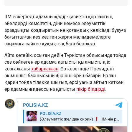
ІІМ ескертеді: адамның қадір-қасиетін қорлайтын,
әйелдерді кемсітетін, діни немесе әлеуметтік
араздықты қоздыратын не қоғамдық келісімді бұзуға
бағытталған кез келген жария мәлімдемелерге
заңнамаға сәйкес құқықтық баға беріледі.
Айта кетейік, осыған дейін Түркістан облысында тойда
сөз сөйлеген ер адамға қатысты қылмыстық іс
қозғалғаны
хабарланған
. Өз кезегінде Президент
әкімшілігі басшысының бірінші орынбасары Ерлан
Қарин тойда тілекке шығып, ерсі уағыз айтып кеткен
ер адамның видеосына қатысты
пікір білдірді
.