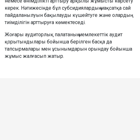
немесе өнімділікті арттыру арқылы жұмысты көрсету
керек. Нәтижесінде бұл субсидиялардың мақсатқа сай
пайдаланылуын бақылауды күшейтуге және олардың
тиімділігін арттыруға көмектеседі.
Жоғары аудиторлық палатаның мемлекеттік аудит
қорытындылары бойынша берілген басқа да
тапсырмалары мен ұсынымдарын орындау бойынша
жұмыс жалғасып жатыр.