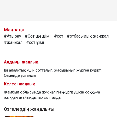
Мақалада
#Атырау
#Сот шешімі
#сот
#отбасылық жанжал
#жанжал
#сот үкімі
Алдыңғы жаңалық
Ірі алаяқтық үшін сотталып, жасырынып жүрген күдікті
Семейде ұсталды
Келесі жаңалық
Жамбыл облысында жүк көлігінің жүргізушісін соққыға
жыққан ағайындылар сотталды