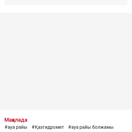
Мақалада
#ауа райы
#Қазгидромет
#ауа райы болжамы