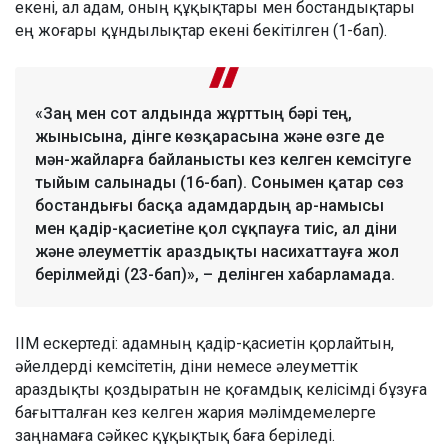
екені, ал адам, оның құқықтары мен бостандықтары
ең жоғары құндылықтар екені бекітілген (1-бап).
«Заң мен сот алдында жұрттың бәрі тең,
жынысына, дінге көзқарасына және өзге де
мән-жайларға байланысты кез келген кемсітуге
тыйым салынады (16-бап). Сонымен қатар сөз
бостандығы басқа адамдардың ар-намысы
мен қадір-қасиетіне қол сұқпауға тиіс, ал діни
және әлеуметтік араздықты насихаттауға жол
берілмейді (23-бап)», – делінген хабарламада.
ІІМ ескертеді: адамның қадір-қасиетін қорлайтын,
әйелдерді кемсітетін, діни немесе әлеуметтік
араздықты қоздыратын не қоғамдық келісімді бұзуға
бағытталған кез келген жария мәлімдемелерге
заңнамаға сәйкес құқықтық баға беріледі.