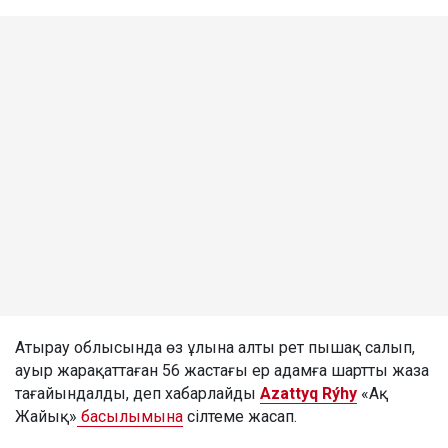
Атырау облысында өз ұлына алты рет пышақ салып,
ауыр жарақаттаған 56 жастағы ер адамға шартты жаза
тағайындалды, деп хабарлайды
Azattyq Rýhy
«Ақ
Жайық»
басылымына
сілтеме жасап.