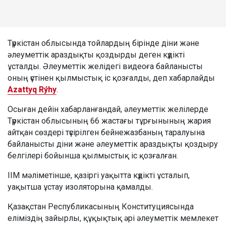
Түркістан облысында тойлардың бірінде діни және
әлеуметтік араздықты қоздырды деген күдікті
ұсталды. Әлеуметтік желідегі видеоға байланысты
оның үстінен қылмыстық іс қозғалды, деп хабарлайды
Azattyq Rýhy
.
Осыған дейін хабарланғандай, әлеуметтік желілерде
Түркістан облысының 66 жастағы тұрғынының жария
айтқан сөздері түсірілген бейнежазбаның таралуына
байланысты діни және әлеуметтік араздықты қоздыру
белгілері бойынша қылмыстық іс қозғалған.
ІІМ мәліметінше, қазіргі уақытта күдікті ұсталып,
уақытша ұстау изоляторына қамалды.
Қазақстан Республикасының Конституциясында
еліміздің зайырлы, құқықтық әрі әлеуметтік мемлекет