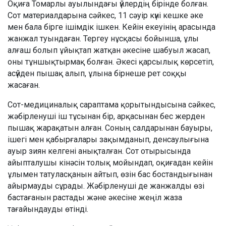
Оқиға Томарлы ауылындағы үйлердің бірінде болған.
Сот материалдарына сәйкес, 11 сәуір күні кешке әке
мен бала бірге ішімдік ішкен. Кейін екеуінің арасында
жанжал туындаған. Тергеу нұсқасы бойынша, ұлы
алғаш болып ұйықтап жатқан әкесіне шабуыл жасап,
оны тұншықтырмақ болған. Әкесі қарсылық көрсетіп,
асүйден пышақ алып, ұлына бірнеше рет соққы
жасаған.
Сот-медициналық сараптама қорытындысына сәйкес,
жәбірленуші іш тұсынан бір, арқасынан бес жерден
пышақ жарақатын алған. Соның салдарынан бауыры,
ішегі мен қабырғалары зақымданып, денсаулығына
ауыр зиян келгені анықталған. Сот отырысында
айыпталушы кінәсін толық мойындап, оқиғадан кейін
ұлымен татуласқанын айтып, өзін бас бостандығынан
айырмауды сұрады. Жәбірленуші де жанжалды өзі
бастағанын растады және әкесіне жеңіл жаза
тағайындауды өтінді.