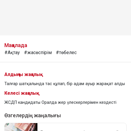
Мақалада
#Ақтау
#жасөспірім
#төбелес
Алдыңғы жаңалық
Талғар шатқалында тас құлап, бір адам ауыр жарақат алды
Келесі жаңалық
ЖСДП кандидаты Оралда жер үлескерлерімен кездесті