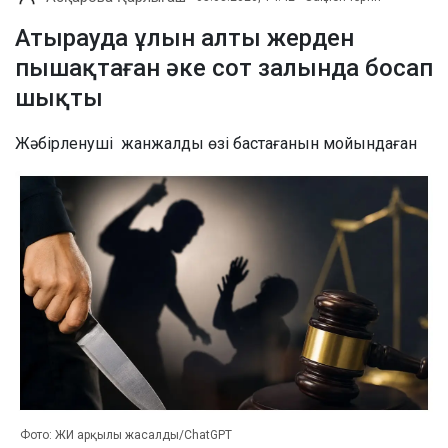
Атырауда ұлын алты жерден
пышақтаған әке сот залында босап
шықты
Жәбірленуші жанжалды өзі бастағанын мойындаған
Фото: ЖИ арқылы жасалды/ChatGPT