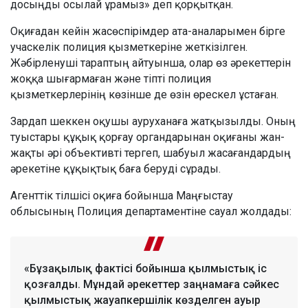
досыңды осылай ұрамыз» деп қорқытқан.
Оқиғадан кейін жасөспірімдер ата-аналарымен бірге
учаскелік полиция қызметкеріне жеткізілген.
Жәбірленуші тараптың айтуынша, олар өз әрекеттерін
жоққа шығармаған және тіпті полиция
қызметкерлерінің көзінше де өзін өрескел ұстаған.
Зардап шеккен оқушы ауруханаға жатқызылды. Оның
туыстары құқық қорғау органдарынан оқиғаны жан-
жақты әрі объективті тергеп, шабуыл жасағандардың
әрекетіне құқықтық баға беруді сұрады.
Агенттік тілшісі оқиға бойынша Маңғыстау
облысының Полиция департаментіне сауал жолдады:
«Бұзақылық фактісі бойынша қылмыстық іс
қозғалды. Мұндай әрекеттер заңнамаға сәйкес
қылмыстық жауапкершілік көзделген ауыр