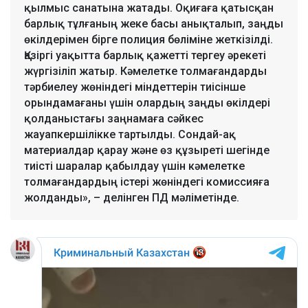
қылмыс санатына жатады. Оқиғаға қатысқан
барлық тұлғаның жеке басы анықталып, заңды
өкілдерімен бірге полиция бөліміне жеткізілді.
Қазіргі уақытта барлық қажетті тергеу әрекеті
жүргізіліп жатыр. Кәмелетке толмағандарды
тәрбиелеу жөніндегі міндеттерін тиісінше
орындамағаны үшін олардың заңды өкілдері
қолданыстағы заңнамаға сәйкес
жауапкершілікке тартылды. Сондай-ақ
материалдар қарау және өз құзыреті шегінде
тиісті шаралар қабылдау үшін кәмелетке
толмағандардың істері жөніндегі комиссияға
жолданды», – делінген ПД мәліметінде.