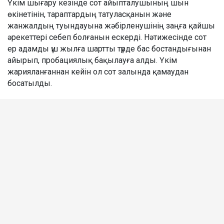
Үкім шығару кезінде сот айыпталушының шын
өкінетінін, тараптардың татуласқанын және
жанжалдың туындауына жәбірленушінің заңға қайшы
әрекеттері себеп болғанын ескерді. Нәтижесінде сот
ер адамды үш жылға шартты түрде бас бостандығынан
айырып, пробациялық бақылауға алды. Үкім
жарияланғаннан кейін ол сот залында қамаудан
босатылды.