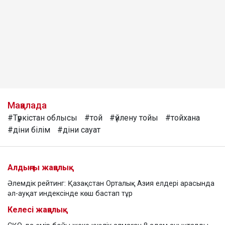
Мақалада
#Түркістан облысы
#той
#үйлену тойы
#тойхана
#діни білім
#діни сауат
Алдыңғы жаңалық
Әлемдік рейтинг: Қазақстан Орталық Азия елдері арасында
әл-ауқат индексінде көш бастап тұр
Келесі жаңалық