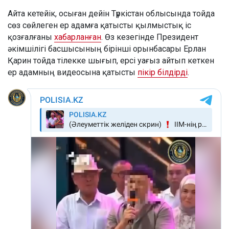
Айта кетейік, осыған дейін Түркістан облысында тойда
сөз сөйлеген ер адамға қатысты қылмыстық іс
қозғалғаны
хабарланған
. Өз кезегінде Президент
әкімшілігі басшысының бірінші орынбасары Ерлан
Қарин тойда тілекке шығып, ерсі уағыз айтып кеткен
ер адамның видеосына қатысты
пікір білдірді
.