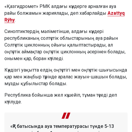
«Қазгидромет» РМК алдағы күндерге арналған ауа
райы болжамын жариялады, деп хабарлайды
Azattyq
Rýhy
.
Синоптиктердің мәліметінше, алдағы күндері
республиканың солтүстік облыстарының ауа райын
Солтүстік циклонның ойығы қалыптастырады, ал
оңтүстік аймақтар оңтүстік циклонның әсерінен болады,
онымен қар, боран күтіледі.
Күндізгі уақытта елдің оңтүстігі мен оңтүстік-шығысында
қар мен жаңбыр түрінде аралас жауын-шашын болады,
мұзды құбылыстар болады.
Республика бойынша жел күшейіп, тұман түседі деп
күтілуде.
«ҚР батысында ауа температурасы түнде 5-13