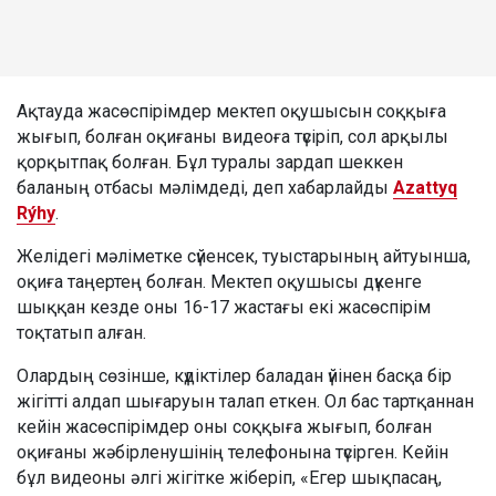
Ақтауда жасөспірімдер мектеп оқушысын соққыға
жығып, болған оқиғаны видеоға түсіріп, сол арқылы
қорқытпақ болған. Бұл туралы зардап шеккен
баланың отбасы мәлімдеді, деп хабарлайды
Azattyq
Rýhy
.
Желідегі мәліметке сүйенсек, туыстарының айтуынша,
оқиға таңертең болған. Мектеп оқушысы дүкенге
шыққан кезде оны 16-17 жастағы екі жасөспірім
тоқтатып алған.
Олардың сөзінше, күдіктілер баладан үйінен басқа бір
жігітті алдап шығаруын талап еткен. Ол бас тартқаннан
кейін жасөспірімдер оны соққыға жығып, болған
оқиғаны жәбірленушінің телефонына түсірген. Кейін
бұл видеоны әлгі жігітке жіберіп, «Егер шықпасаң,