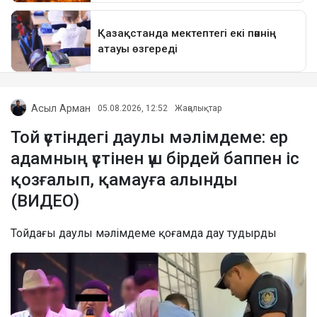
Асыл Арман
05.08.2026, 12:52
Жаңалықтар
Той үстіндегі даулы мәлімдеме: ер
адамның үстінен үш бірдей баппен іс
қозғалып, қамауға алынды
(ВИДЕО)
Тойдағы даулы мәлімдеме қоғамда дау тудырды