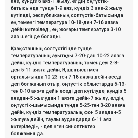
аяз, күндіз 6 аяз-1 жылу, елдің оңтүстік-
батысында түнде 1-9 аяз, күндіз 3 аяз-2 жылу
күтіледі, республиканың солтүстік-батысында
ең төменгі температура 10-18-ден 7-16 аязға
дейін көтеріледі, ең жоғары температура 3-10
аяз шегінде болады.
Қазақстанның солтүстігінде түнде
температураның ауытқуы 7-20-дан 10-22 аязға
дейін, күндіз температураның төмендеуі 2-8-
ден 5-11 аязға дейін, ҚР шығысы мен
орталығында 10-23-тен 7-18 аязға дейін өседі
деп болжанып отыр, оңтүстік облыстарда 5-13-
тен 0-10 аязға дейін өседі деп күтілуде, күндіз 5
аяздан-5 жылудан 1 аязға дейін-7 жылу, елдің
оңтүстік-шығысында түнде 5-25-тен 3-20 аязға
дейін, күндіз температуралық фон 5 аяздан-5
жылуға дейін, таулы аудандарда 6-11 аяз
көтеріледі», - делінген синоптиктер
болжамында.