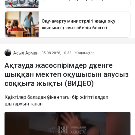
Асыл Арман
05.08.2026, 10:33
Жаңалықтар
Ақтауда жасөспірімдер дүкенге
шыққан мектеп оқушысын аяусыз
соққыға жықты (ВИДЕО)
Күдіктілер баладан үйінен тағы бір жігітті алдап
шығаруын талап