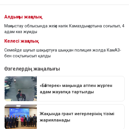
Алдыңғы жаңалық
Маңғыстау облысында жеңіл көлік Камаздың артына соғылып, 4
адам көз жұмды
Келесі жаңалық
Семейде шұғыл шақыртуға шыққан полиция жолда КамАЗ-
бен соқтығысып қалды