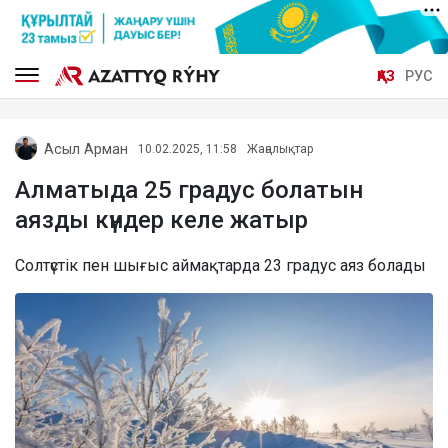
ҚАЗ
РУС
Асыл Арман
10.02.2025, 11:58
Жаңалықтар
Алматыда 25 градус болатын
аязды күндер келе жатыр
Солтүстік пен шығыс аймақтарда 23 градус аяз болады