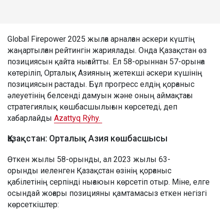
Global Firepower 2025 жылға арналған әскери күштің
жаңартылған рейтингін жариялады. Онда Қазақстан өз
позициясын қайта нығайтты. Ел 58-орыннан 57-орынға
көтеріліп, Орталық Азияның жетекші әскери күшінің
позициясын растады. Бұл прогресс елдің қорғаныс
әлеуетінің белсенді дамуын және оның аймақтағы
стратегиялық көшбасшылығын көрсетеді, деп
хабарлайды
Azattyq Rýhy.
Қазақстан: Орталық Азия көшбасшысы
Өткен жылы 58-орынды, ал 2023 жылы 63-
орынды иеленген Қазақстан өзінің қорғаныс
қабілетінің серпінді нығаюын көрсетіп отыр. Міне, елге
осындай жоғары позицияны қамтамасыз еткен негізгі
көрсеткіштер: