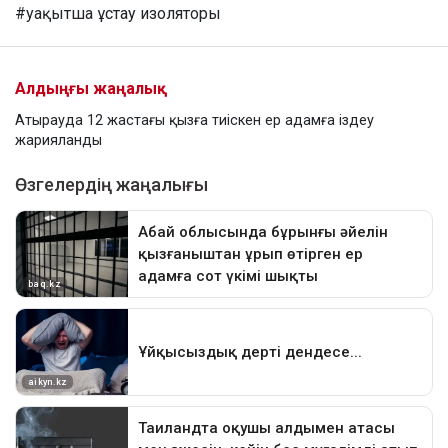
#уақытша ұстау изоляторы
Алдыңғы жаңалық
Атырауда 12 жастағы қызға тиіскен ер адамға іздеу
жарияланды