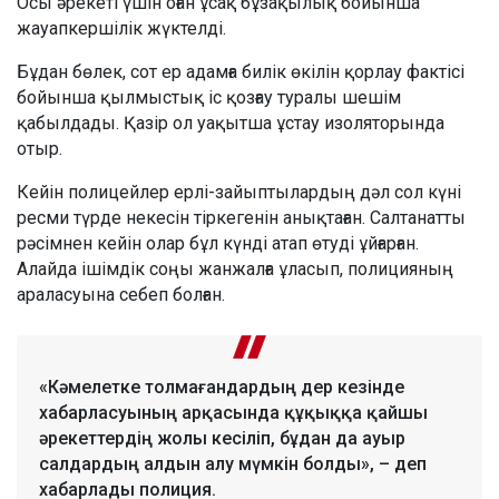
Осы әрекеті үшін оған ұсақ бұзақылық бойынша
жауапкершілік жүктелді.
Бұдан бөлек, сот ер адамға билік өкілін қорлау фактісі
бойынша қылмыстық іс қозғау туралы шешім
қабылдады. Қазір ол уақытша ұстау изоляторында
отыр.
Кейін полицейлер ерлі-зайыптылардың дәл сол күні
ресми түрде некесін тіркегенін анықтаған. Салтанатты
рәсімнен кейін олар бұл күнді атап өтуді ұйғарған.
Алайда ішімдік соңы жанжалға ұласып, полицияның
араласуына себеп болған.
«Кәмелетке толмағандардың дер кезінде
хабарласуының арқасында құқыққа қайшы
әрекеттердің жолы кесіліп, бұдан да ауыр
салдардың алдын алу мүмкін болды», – деп
хабарлады полиция.