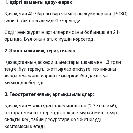
1. Қазіргі заманғы қару-жарақ:
Қазақстан 407 бірлігі бар зымыран жүйелерінің (РСЗО)
саны бойынша әлемде17-орында.
Өздігінен жүретін артиллерия саны бойынша ел 21-
орында. Бұл оның атыс күшін көрсетеді.
2. Экономикалық тұрақтылық:
Қазақстанның әскери шығыстары шамамен 1,3 трлн.
теңге, бұл тұрақты жаттығулар өткізуге, техниканы
жаңғыртуға және қорғаныс өнеркәсібін дамытуға
мүмкіндік береді.
3. Геостратегиялық артықшылықтар:
Қазақстан — әлемдегі тоғызыншы ел (2,7 млн км²),
ол стратегиялық тереңдікті және мұнай мен көмір
сияқты кең табиғи ресурстарға қол жеткізуді
қамтамасыз етеді.