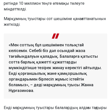
ретінде 10 миллион теңге өтемақы төлеуге
міндеттелді.
Марқұмның туыстары сот шешіміне қанағаттанатынын
жеткізді.
«Мен соттың бұл шешімімен толықтай
келісемін. Себебі біз дәл осындай жаза
тағайындалуын қаладық. Балаларға қатысты
сотта барлық қажетті құжаттарды
мүмкіндігінше тезірек жинау керектігі айтылды.
Енді қорғаншылық және қамқоршылық
органдарымен бірлесіп жұмыс істейтін
боламыз», – деді марқұмның туысы Жанна
Нұрғазинова.
Енді марқұмның туыстары балалардың алдағы тағдыры