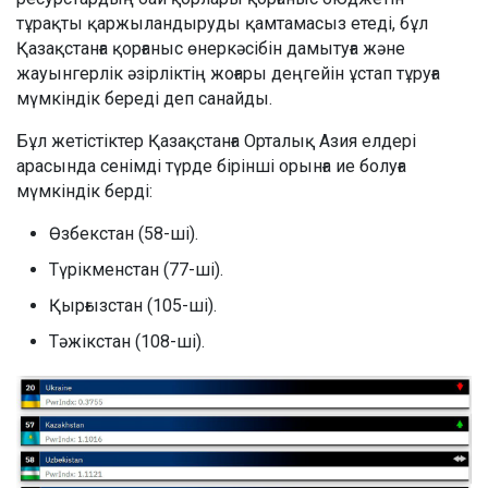
тұрақты қаржыландыруды қамтамасыз етеді, бұл
Қазақстанға қорғаныс өнеркәсібін дамытуға және
жауынгерлік әзірліктің жоғары деңгейін ұстап тұруға
мүмкіндік береді деп санайды.
Бұл жетістіктер Қазақстанға Орталық Азия елдері
арасында сенімді түрде бірінші орынға ие болуға
мүмкіндік берді:
Өзбекстан (58-ші).
Түрікменстан (77-ші).
Қырғызстан (105-ші).
Тәжікстан (108-ші).