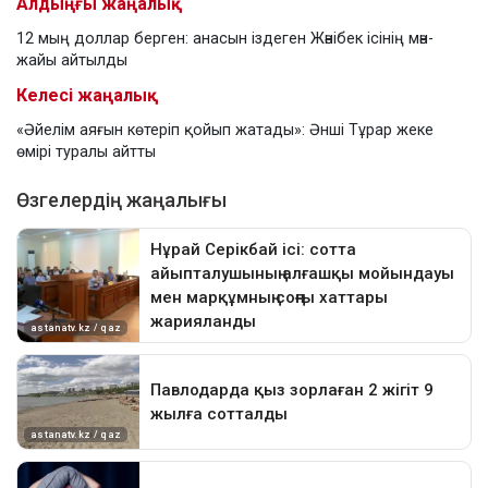
Алдыңғы жаңалық
12 мың доллар берген: анасын іздеген Жәнібек ісінің мән-
жайы айтылды
Келесі жаңалық
«Әйелім аяғын көтеріп қойып жатады»: Әнші Тұрар жеке
өмірі туралы айтты