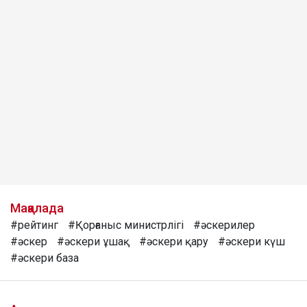
Мақалада
#рейтинг
#Қорғаныс министрлігі
#әскерилер
#әскер
#әскери ұшақ
#әскери қару
#әскери күш
#әскери база