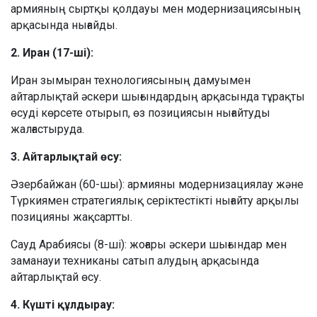
армияның сыртқы қолдауы мен модернизациясының
арқасында нығайды.
2. Иран (17-ші):
Иран зымыран технологиясының дамуымен
айтарлықтай әскери шығындардың арқасында тұрақты
өсуді көрсете отырып, өз позициясын нығайтуды
жалғастыруда.
3. Айтарлықтай өсу:
Әзербайжан (60-шы): армияны модернизациялау және
Түркиямен стратегиялық серіктестікті нығайту арқылы
позицияны жақсартты.
Сауд Арабиясы (8-ші): жоғары әскери шығындар мен
заманауи техниканы сатып алудың арқасында
айтарлықтай өсу.
4. Күшті құлдырау: