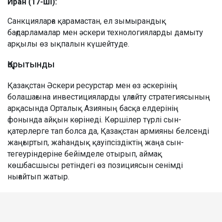
Иран (17-ші):
Санкцияларға қарамастан, ел зымырандық
бағдарламалар мен әскери технологияларды дамыту
арқылы өз ықпалын күшейтуде.
Қорытынды
Қазақстан Әскери ресурстар мен өз әскерінің
болашағына инвестицияларды ұлғайту стратегиясының
арқасында Орталық Азияның басқа елдерінің
фонында айқын көрінеді. Көршілер түрлі сын-
қатерлерге тап болса да, Қазақстан армияны белсенді
жаңғыртып, жаһандық қауіпсіздіктің жаңа сын-
тегеуріндеріне бейімделе отырып, аймақ
көшбасшысы ретіндегі өз позициясын сенімді
нығайтып жатыр.