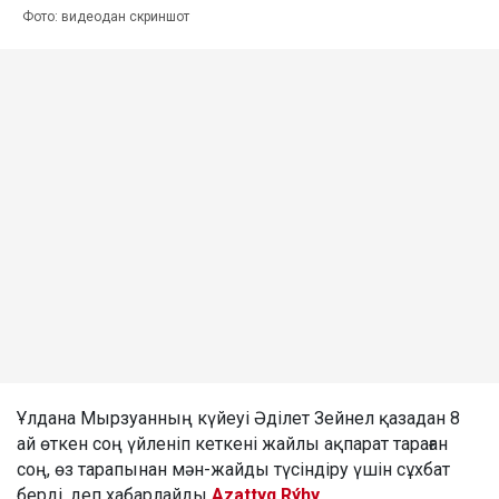
Фото: видеодан скриншот
Ұлдана Мырзуанның күйеуі Әділет Зейнел қазадан 8
ай өткен соң үйленіп кеткені жайлы ақпарат тараған
соң, өз тарапынан мән-жайды түсіндіру үшін сұхбат
берді, деп хабарлайды
Azattyq Rýhy
.