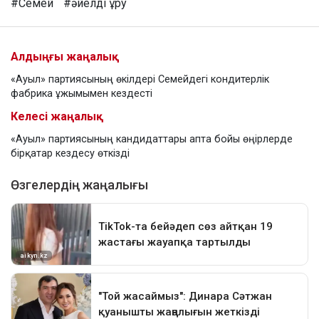
#Семей
#әйелді ұру
Алдыңғы жаңалық
«Ауыл» партиясының өкілдері Семейдегі кондитерлік
фабрика ұжымымен кездесті
Келесі жаңалық
«Ауыл» партиясының кандидаттары апта бойы өңірлерде
бірқатар кездесу өткізді