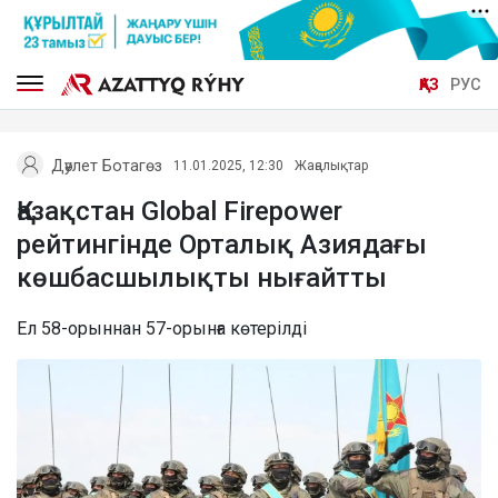
ҚАЗ
РУС
Дәулет Ботагөз
11.01.2025, 12:30
Жаңалықтар
Қазақстан Global Firepower
рейтингінде Орталық Азиядағы
көшбасшылықты нығайтты
Ел 58-орыннан 57-орынға көтерілді