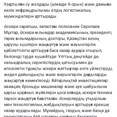
Ұзартылған су жолдары (әлемде 4-орын) және дамыған
көлік инфрақұрылымы елдің логистикалық
мүмкіндіктерін арттырады.
Әскери сарапшы, запастағы полковник Серкпаев
Мұхтар, Әскери ғылымдар академиясының президенті,
тарих ғылымдарының докторы, Қазақстан өзінің
қарулы күштерін жаңғыртуға және жауынгерлік
қабілеттілігін арттыруға баса назар аудара отырып,
белсенді түрде күшейтуде. Ұлттық деңгейде де,
халықаралық серіктестердің қатысуымен де
өткізілетін тұрақты әскери жаттығулар елге үйлестіруді,
жедел дайындықты және жауынгерлік дағдыларды
жақсартуға көмектеседі. Айтарлықтай инвестициялар
авиация, броньды машиналар және әуе шабуылына
қарсы қорғаныс жүйелерін қоса алғанда, әскери техника
паркін жаңартуға бағытталған. Әскерлердің ұтқырлығы
мен технологиялық жабдықталуын арттыруға ерекше
назар аударылады. Мұнайдың, газдың және басқа да
ресурстардың бай қорлары қорғаныс бюджетін