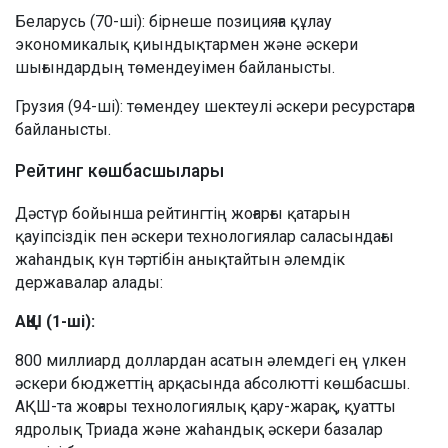
Беларусь (70-ші): бірнеше позицияға құлау
экономикалық қиындықтармен және әскери
шығындардың төмендеуімен байланысты.
Грузия (94-ші): төмендеу шектеулі әскери ресурстарға
байланысты.
Рейтинг көшбасшылары
Дәстүр бойынша рейтингтің жоғарғы қатарын
қауіпсіздік пен әскери технологиялар саласындағы
жаһандық күн тәртібін анықтайтын әлемдік
державалар алады:
АҚШ (1-ші):
800 миллиард доллардан асатын әлемдегі ең үлкен
әскери бюджеттің арқасында абсолютті көшбасшы.
АҚШ-та жоғары технологиялық қару-жарақ, қуатты
ядролық Триада және жаһандық әскери базалар