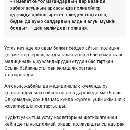
«Кәмелетке толмағандардың дер кезінде
хабарласуының арқасында полицейлер
құқыққа қайшы әрекетті жедел тоқтатып,
бұдан да ауыр салдардың алдын алуы мүмкін
болды», – деп мәлімдеді полиция.
Ұстау кезінде ер адам балағат сөздер айтып, полиция
қызметкерлерінің заңды талаптарына бағынбаған және
медициналық куәландырудан өтуден бас тартқан.
Осыған байланысты оған әкімшілік хаттама
толтырылды.
Ал оның жұбайы да медициналық куәландыру
қорытындысына сәйкес орташа дәрежеде мас болған.
Ол қоғамдық орында мас күйде жүргені үшін әкімшілік
жауапкершілікке тартылды.
Күдікті уақытша ұстау изоляторына жеткізілгеннен
кейін де тынышталмай, ондағы қолжуғышты сындырған.