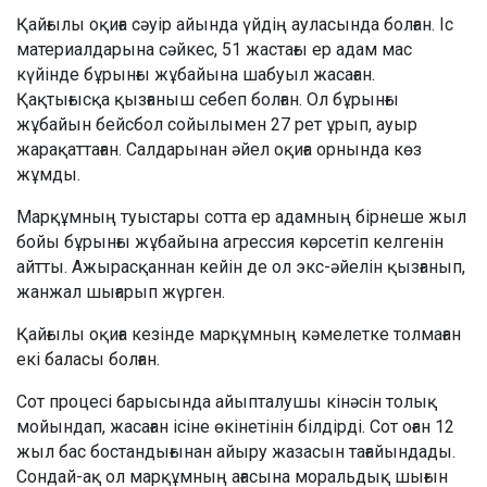
Қайғылы оқиға сәуір айында үйдің ауласында болған. Іс
материалдарына сәйкес, 51 жастағы ер адам мас
күйінде бұрынғы жұбайына шабуыл жасаған.
Қақтығысқа қызғаныш себеп болған. Ол бұрынғы
жұбайын бейсбол сойылымен 27 рет ұрып, ауыр
жарақаттаған. Салдарынан әйел оқиға орнында көз
жұмды.
Марқұмның туыстары сотта ер адамның бірнеше жыл
бойы бұрынғы жұбайына агрессия көрсетіп келгенін
айтты. Ажырасқаннан кейін де ол экс-әйелін қызғанып,
жанжал шығарып жүрген.
Қайғылы оқиға кезінде марқұмның кәмелетке толмаған
екі баласы болған.
Сот процесі барысында айыпталушы кінәсін толық
мойындап, жасаған ісіне өкінетінін білдірді. Сот оған 12
жыл бас бостандығынан айыру жазасын тағайындады.
Сондай-ақ ол марқұмның ағасына моральдық шығын