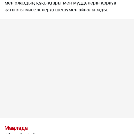
мен олардың құқықтары мен мүдделерін қорғауға
қатысты мәселелерді шешумен айналысады.
Мақалада