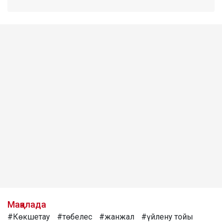
Мақалада
#Көкшетау
#төбелес
#жанжал
#үйлену тойы