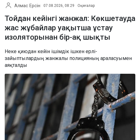
Алмас Ерсін
07.08.2026, 08:29
Оқиғалар
Тойдан кейінгі жанжал: Көкшетауда
жас жұбайлар уақытша ұстау
изоляторынан бір-ақ шықты
Неке қиюдан кейін ішімдік ішкен ерлі-
зайыптылардың жанжалы полицияның араласуымен
аяқталды