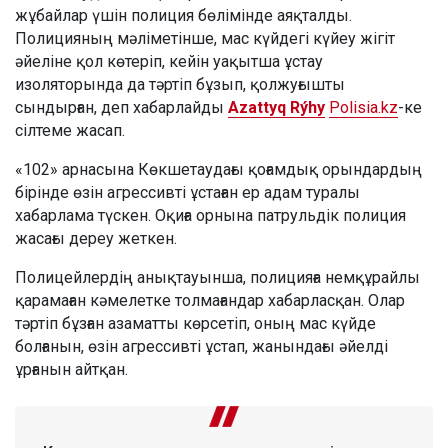
жұбайлар үшін полиция бөлімінде аяқталды.
Полицияның мәліметінше, мас күйдегі күйеу жігіт
әйеліне қол көтеріп, кейін уақытша ұстау
изоляторында да тәртіп бұзып, қолжуғышты
сындырған, деп хабарлайды
Azattyq Rýhy
Polisia.kz
-ке
сілтеме жасап.
«102» арнасына Көкшетаудағы қоғамдық орындардың
бірінде өзін агрессивті ұстаған ер адам туралы
хабарлама түскен. Оқиға орнына патрульдік полиция
жасағы дереу жеткен.
Полицейлердің анықтауынша, полицияға немқұрайлы
қарамаған кәмелетке толмағандар хабарласқан. Олар
тәртіп бұзған азаматты көрсетіп, оның мас күйде
болғанын, өзін агрессивті ұстап, жанындағы әйелді
ұрғанын айтқан.