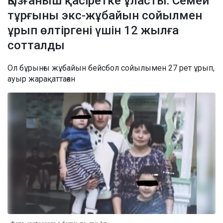
Қызғаныш қасіретке ұласты: Семей
тұрғыны экс-жұбайын сойылмен
ұрып өлтіргені үшін 12 жылға
сотталды
Ол бұрынғы жұбайын бейсбол сойылымен 27 рет ұрып,
ауыр жарақаттаған