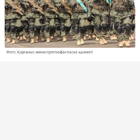
Фото: Қорғаныс министрлігінің баспасөз қызметі