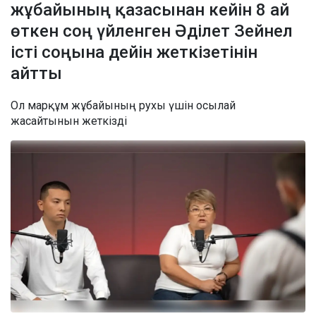
жұбайының қазасынан кейін 8 ай
өткен соң үйленген Әділет Зейнел
істі соңына дейін жеткізетінін
айтты
Ол марқұм жұбайының рухы үшін осылай
жасайтынын жеткізді