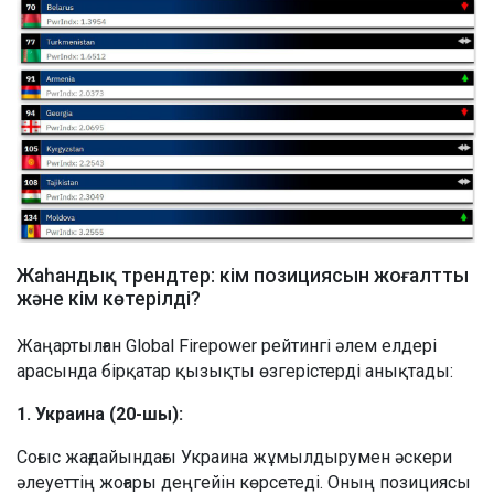
Жаһандық трендтер: кім позициясын жоғалтты
және кім көтерілді?
Жаңартылған Global Firepower рейтингі әлем елдері
арасында бірқатар қызықты өзгерістерді анықтады:
1. Украина (20-шы):
Соғыс жағдайындағы Украина жұмылдырумен әскери
әлеуеттің жоғары деңгейін көрсетеді. Оның позициясы