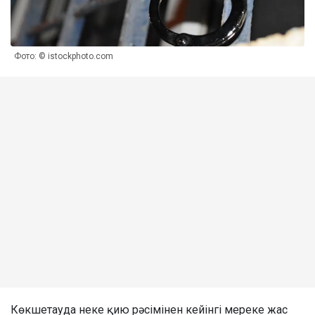
Фото: © istockphoto.com
Көкшетауда неке қию рәсімінен кейінгі мереке жас