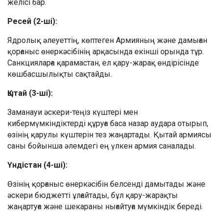
желісі бар.
Ресей (2-ші):
Ядролық әлеуеттің, көптеген Армияның және дамыған
қорғаныс өнеркәсібінің арқасында екінші орында тұр.
Санкцияларға қарамастан, ел қару-жарақ өндірісінде
көшбасшылықты сақтайды.
Қытай (3-ші):
Заманауи әскери-теңіз күштері мен
кибермүмкіндіктерді құруға баса назар аудара отырып,
өзінің қарулы күштерін тез жаңартады. Қытай армиясы
саны бойынша әлемдегі ең үлкен армия саналады.
Үндістан (4-ші):
Өзінің қорғаныс өнеркәсібін белсенді дамытады және
әскери бюджетті ұлғайтады, бұл қару-жарақты
жаңартуға және шекараны нығайтуға мүмкіндік береді.