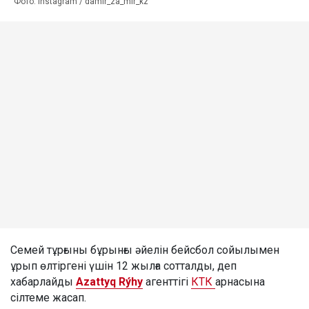
Фото: instagram / damir_za_mir_kz
Семей тұрғыны бұрынғы әйелін бейсбол сойылымен
ұрып өлтіргені үшін 12 жылға сотталды, деп
хабарлайды
Azattyq Rýhy
агенттігі
КТК
арнасына
сілтеме жасап.