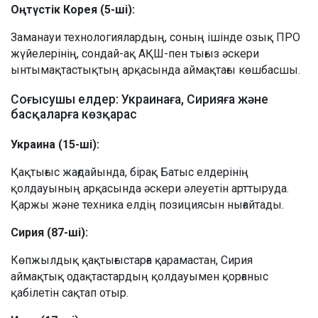
Оңтүстік Корея (5-ші):
Заманауи технологиялардың, соның ішінде озық ПРО
жүйелерінің, сондай-ақ АҚШ-пен тығыз әскери
ынтымақтастықтың арқасында аймақтағы көшбасшы.
Соғысушы елдер: Украинаға, Сирияға және
басқаларға көзқарас
Украина (15-ші):
Қақтығыс жағдайында, бірақ Батыс елдерінің
қолдауының арқасында әскери әлеуетін арттыруда.
Қаржы және техника елдің позициясын нығайтады.
Сирия (87-ші):
Көпжылдық қақтығыстарға қарамастан, Сирия
аймақтық одақтастардың қолдауымен қорғаныс
қабілетін сақтап отыр.