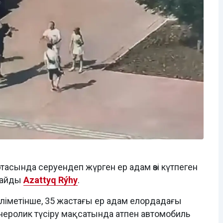
ртасында серуендеп жүрген ер адам өзі күтпеген
лайды
Azattyq Rýhy
.
ліметінше, 35 жастағы ер адам елордадағы
еролик түсіру мақсатында атпен автомобиль