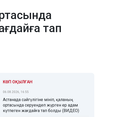
ортасында
ағдайға тап
КӨП ОҚЫЛҒАН
06.08.2026, 16:55
Астанада сәйгүлігіне мініп, қаланың
ортасында серуендеп жүрген ер адам
күтпеген жағдайға тап болды (ВИДЕО)