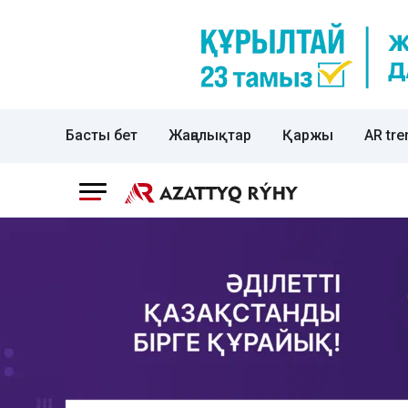
Басты бет
Жаңалықтар
Қаржы
AR tre