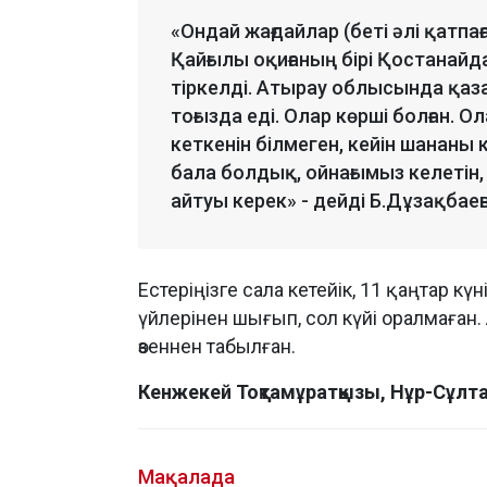
«Ондай жағдайлар (беті әлі қатпағ
Қайғылы оқиғаның бірі Қостанайд
тіркелді. Атырау облысында қаза
тоғызда еді. Олар көрші болған.
кеткенін білмеген, кейін шананы кө
бала болдық, ойнағымыз келетін,
айтуы керек» - дейді Б.Дұзақбаев
Естеріңізге сала кетейік, 11 қаңтар к
үйлерінен шығып, сол күйі оралмаға
өзеннен табылған.
Кенжекей Тоқтамұратқызы, Нұр-Сұлт
Мақалада