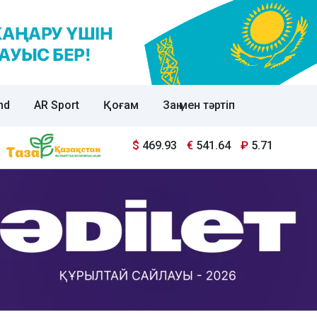
nd
AR Sport
Қоғам
Заң мен тәртіп
$
469.93
€
541.64
₽
5.71