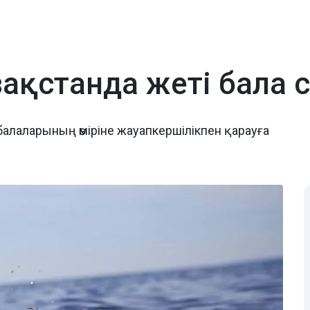
азақстанда жеті бала 
балаларының өміріне жауапкершілікпен қарауға