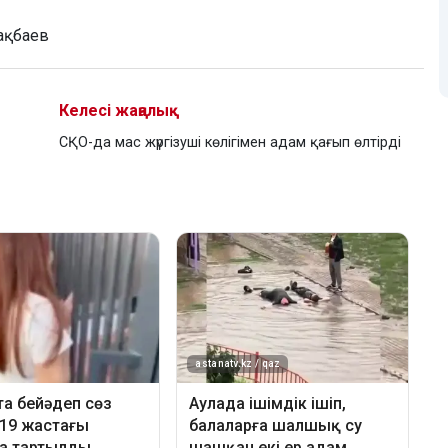
ақбаев
Келесі жаңалық
СҚО-да мас жүргізуші көлігімен адам қағып өлтірді