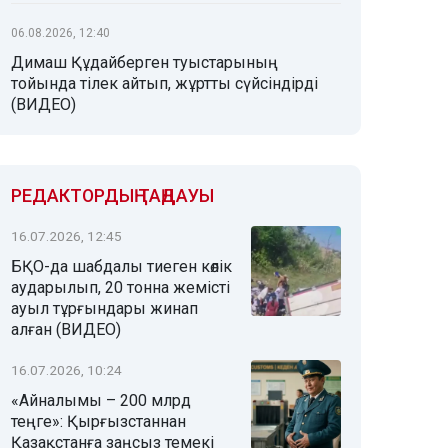
06.08.2026, 12:40
Димаш Құдайберген туыстарының
тойында тілек айтып, жұртты сүйсіндірді
(ВИДЕО)
РЕДАКТОРДЫҢ ТАҢДАУЫ
16.07.2026, 12:45
БҚО-да шабдалы тиеген көлік
аударылып, 20 тонна жемісті
ауыл тұрғындары жинап
алған (ВИДЕО)
16.07.2026, 10:24
«Айналымы – 200 млрд
теңге»: Қырғызстаннан
Қазақстанға заңсыз темекі