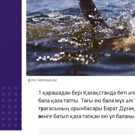
фото: kstnews.kz
1 қарашадан бері Қазақстанда беті әлі
бала қаза тапты. Тағы екі бала мұз әлі
төрағасының орынбасары Барат Дұзақ
өзенге батып қаза тапқан екі ұл балан