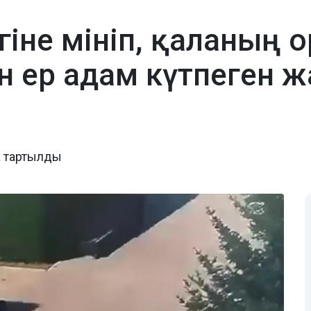
гіне мініп, қаланың 
н ер адам күтпеген ж
а тартылды