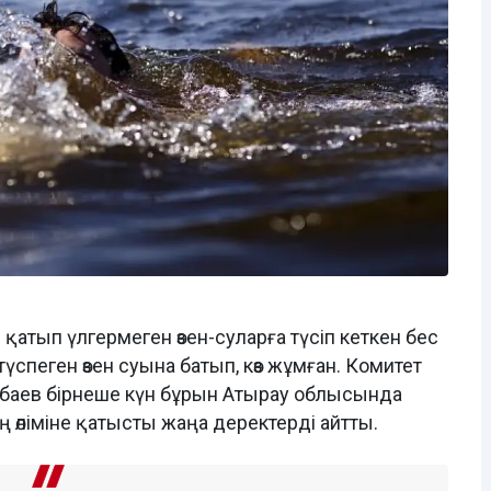
 қатып үлгермеген өзен-суларға түсіп кеткен бес
 түспеген өзен суына батып, көз жұмған. Комитет
баев бірнеше күн бұрын Атырау облысында
ың өліміне қатысты жаңа деректерді айтты.