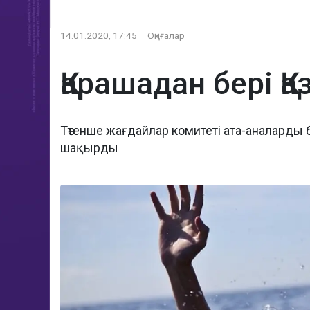
14.01.2020, 17:45
Оқиғалар
Қарашадан бері Қ
Төтенше жағдайлар комитеті ата-аналарды 
шақырды