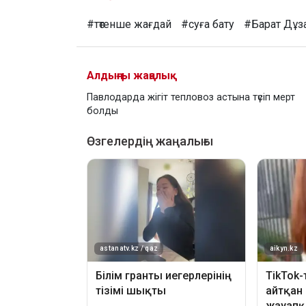
#төтенше жағдай
#суға бату
#Барат Дұз
Алдыңғы жаңалық
Павлодарда жігіт тепловоз астына түсіп мерт
болды