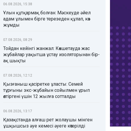
06.08.2026, 15:38
Ұлын құтқармақ болған: Мәскеуде әйел
адам ұлымен бірге терезеден құлап, көз
жұмды
07.08.2026, 08:29
Тойдан кейінгі жанжал: Көкшетауда жас
жұбайлар уақытша ұстау изоляторынан бір-
ақ шықты
07.08.2026, 12:12
Қызғаныш қасіретке ұласты: Семей
тұрғыны экс-жұбайын сойылмен ұрып
өлтіргені үшін 12 жылға сотталды
06.08.2026, 13:17
Қазақстанда алғаш рет жолаушы мінген
ұшқышсыз әуе кемесі әуеге көтерілді