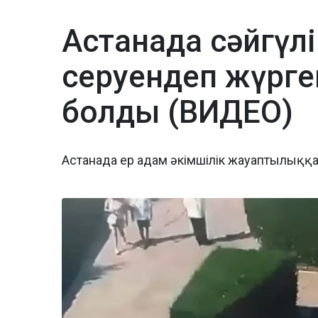
Астанада сәйгүлі
серуендеп жүрге
болды (ВИДЕО)
Астанада ер адам әкімшілік жауаптылыққ