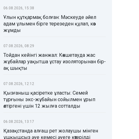
06.08.2026, 15:38
Ұлын құтқармақ болған: Мәскеуде әйел
адам ұлымен бірге терезеден құлап, көз
жұмды
07.08.2026, 08:29
Тойдан кейінгі жанжал: Көкшетауда жас
жұбайлар уақытша ұстау изоляторынан бір-
ақ шықты
07.08.2026, 12:12
Қызғаныш қасіретке ұласты: Семей
тұрғыны экс-жұбайын сойылмен ұрып
өлтіргені үшін 12 жылға сотталды
06.08.2026, 13:17
Қазақстанда алғаш рет жолаушы мінген
ұшқышсыз әуе кемесі әуеге көтерілді