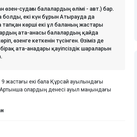
ан өзен-судағы балалардың өлімі - авт.) бар.
а болды, екі күн бұрын Атырауда да
 тапқан көрші екі ұл баланың жастары
 Олардың ата-анасы балалардың қайда
ріп, өзенге кеткенін түсінген. Өзіміз де
 бірақ ата-анадары қауіпсіздік шараларын
.
үні 9 жастағы екі бала Құрсай ауылындағы
н. Артынша олардың денесі ауыл маңындағы
ан