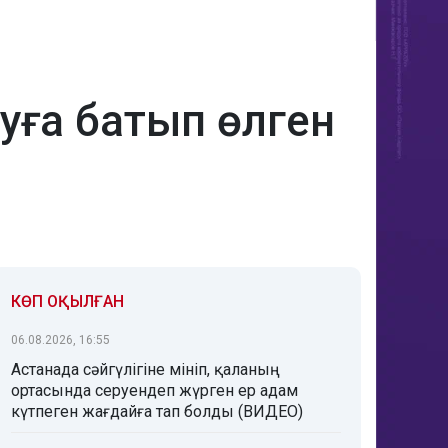
суға батып өлген
КӨП ОҚЫЛҒАН
06.08.2026, 16:55
Астанада сәйгүлігіне мініп, қаланың
ортасында серуендеп жүрген ер адам
күтпеген жағдайға тап болды (ВИДЕО)