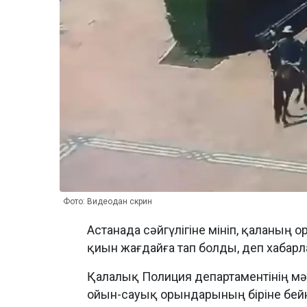
Фото: Видеодан скрин
Астанада сәйгүлігіне мініп, қаланың о
қиын жағдайға тап болды, деп хабар
Қалалық Полиция департаментінің мә
ойын-сауық орындарының біріне бейн