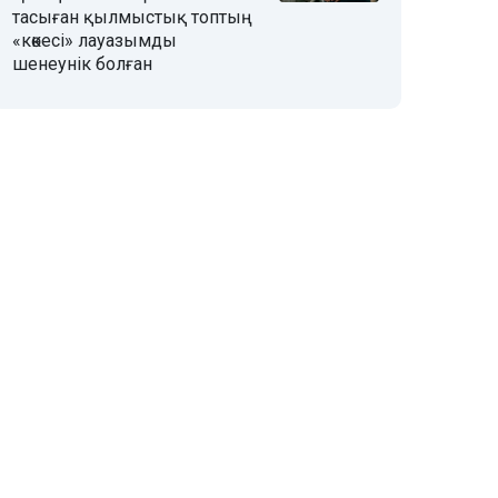
тасыған қылмыстық топтың
«көкесі» лауазымды
шенеунік болған