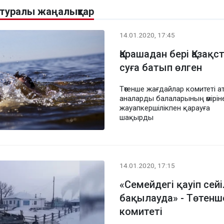
 туралы жаңалықтар
14.01.2020, 17:45
Қарашадан бері Қазақс
суға батып өлген
Төтенше жағдайлар комитеті а
аналарды балаларының өмірін
жауапкершілікпен қарауға
шақырды
14.01.2020, 17:15
«Семейдегі қауіп сей
бақылауда» - Төтенш
комитеті