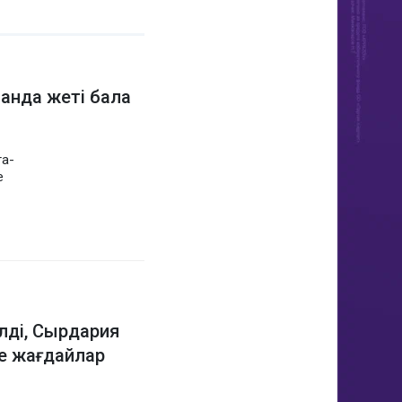
танда жеті бала
та-
е
ілді, Сырдария
е жағдайлар