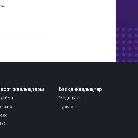
ана
порт жаңалықтары
Басқа жаңалықтар
утбол
Медицина
оккей
Туризм
окс
FC