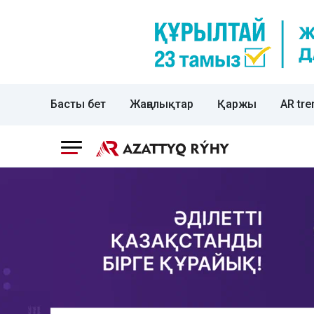
Басты бет
Жаңалықтар
Қаржы
AR tre