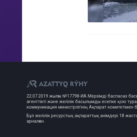
22.07.2019 жылғы №17798-ИА Мерзімді баспасөз ба
агенттікті және желілік басылымды есепке қою турал
коммуникация министрлігінің Ақпарат комитетімен б
Бұл желілік ресурстың ақпараттық өнімдері 18 жаст
арналған.