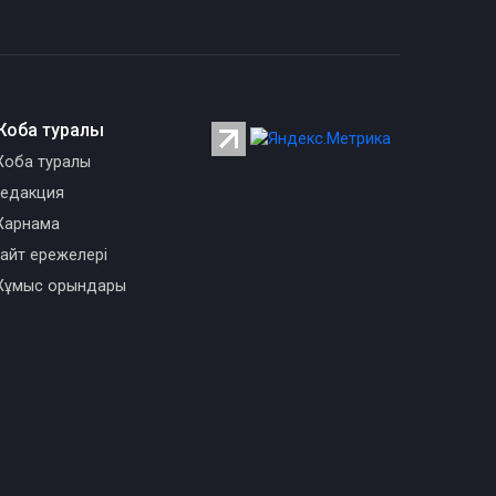
Жоба туралы
оба туралы
едакция
арнама
айт ережелері
ұмыс орындары