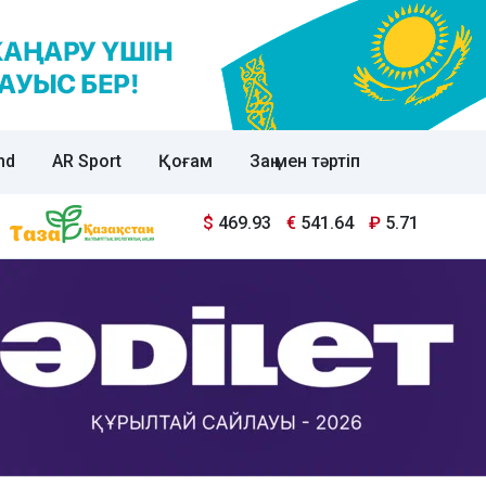
nd
AR Sport
Қоғам
Заң мен тәртіп
$
469.93
€
541.64
₽
5.71