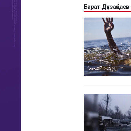
Барат Дұзақбаев