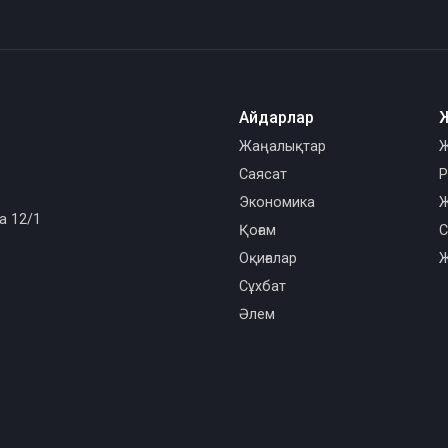
Айдарлар
Жаңалықтар
Ж
Саясат
Р
Экономика
Ж
а 12/1
Қоғам
С
Оқиғалар
Ж
Сұхбат
Әлем