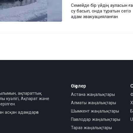
Семейде бір үйдің ауласын ғ
су басып, онда тұратын сегіз
адам эвакуацияланған
Өңірлер
С
сылымын, ақпараттық
Астана жаңалықтары
Ф
ы куәлігі, Ақпарат және
Алматы жаңалықтары
Х
ерілген.
Шымкент жаңалықтары
Б
ан асқан адамдарға
Павлодар жаңалықтары
U
Тараз жаңалықтары