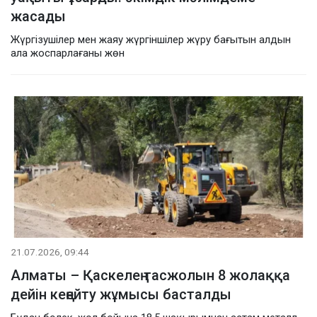
жасады
Жүргізушілер мен жаяу жүргіншілер жүру бағытын алдын
ала жоспарлағаны жөн
21.07.2026, 09:44
Алматы – Қаскелең тасжолын 8 жолаққа
дейін кеңейту жұмысы басталды