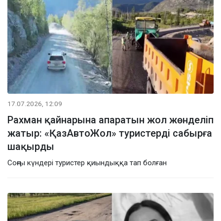
17.07.2026, 12:09
Рахман қайнарына апаратын жол жөнделіп
жатыр: «ҚазАвтоЖол» туристерді сабырға
шақырды
Соңғы күндері туристер қиындыққа тап болған