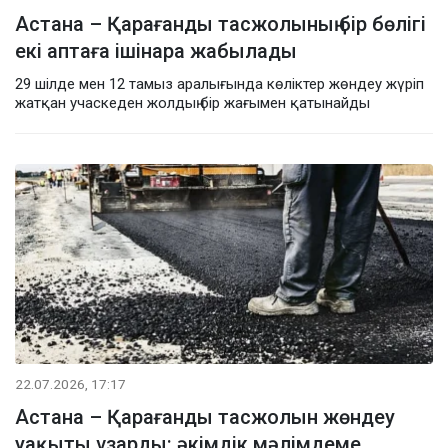
Астана – Қарағанды тасжолының бір бөлігі
екі аптаға ішінара жабылады
29 шілде мен 12 тамыз аралығында көліктер жөндеу жүріп
жатқан учаскеден жолдың бір жағымен қатынайды
22.07.2026, 17:17
Астана – Қарағанды тасжолын жөндеу
уақыты ұзарды: әкімдік мәлімдеме