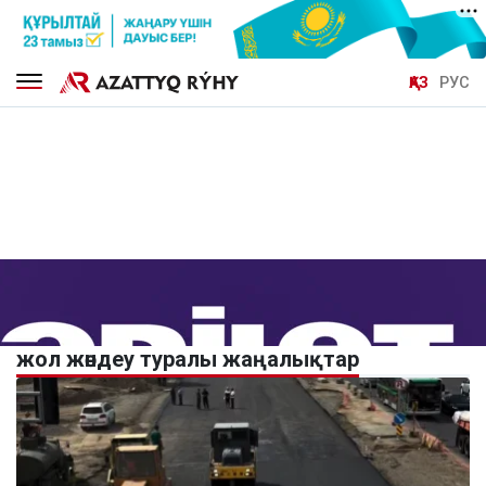
ҚАЗ
РУС
жол жөндеу туралы жаңалықтар