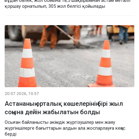
Бұдан бөлек, жол бойына 18,5 шақырымнан астам металл
қоршау орнатылып, 305 жол белгісі қойылады
20.07.2026, 10:57
Астананың орталық көшелерінің бірі жыл
соңына дейін жабылатын болды
Осыған байланысты әкімдік жүргізушілер мен жаяу
жүргіншілерге бағыттарын алдын ала жоспарлауға кеңес
берді