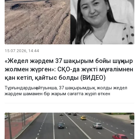
15.07.2026, 14:44
«Жедел жәрдем 37 шақырым бойы шұңқыр
жолмен жүрген»: СҚО-да жүкті мұғалімнен
қан кетіп, қайтыс болды (ВИДЕО)
Тұрғындардың айтуынша, 37 шақырымдық жолды жедел
жәрдем шамамен бір жарым сағатта жүріп өткен