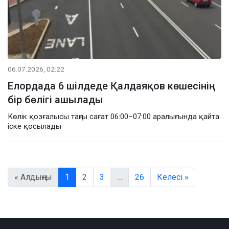
06.07.2026, 02:22
Елордада 6 шілдеде Қалдаяқов көшесінің
бір бөлігі ашылады
Көлік қозғалысы таңғы сағат 06:00–07:00 аралығында қайта
іске қосылады
« Алдыңғы
1
2
3
…
26
Келесі »