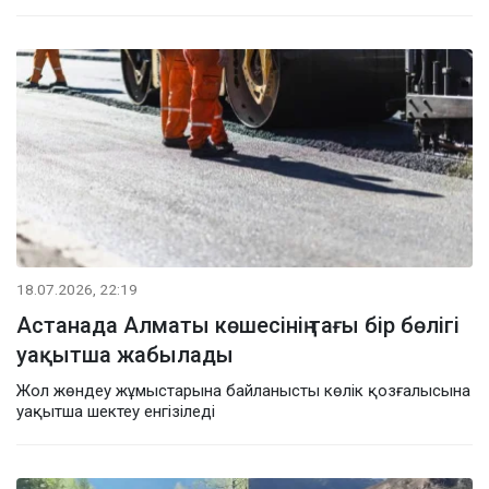
18.07.2026, 22:19
Астанада Алматы көшесінің тағы бір бөлігі
уақытша жабылады
Жол жөндеу жұмыстарына байланысты көлік қозғалысына
уақытша шектеу енгізіледі