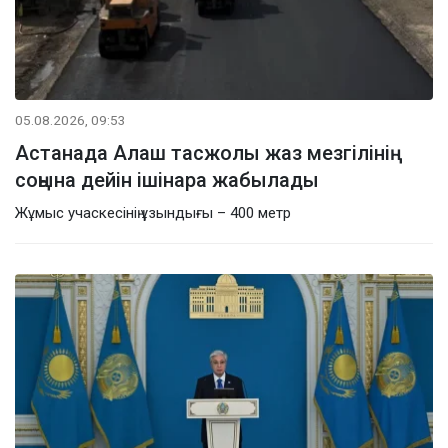
05.08.2026, 09:53
Астанада Алаш тасжолы жаз мезгілінің
соңына дейін ішінара жабылады
Жұмыс учаскесінің ұзындығы – 400 метр