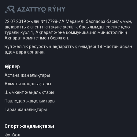
22.07.2019 жылғы №17798-ИА Мерзімді баспасөз басылымын,
ақпараттық агенттікті және желілік басылымды есепке қою
туралы куәлігі, Ақпарат және коммуникация министрлігінің
Ақпарат комитетімен берілген.
Бұл желілік ресурстың ақпараттық өнімдері 18 жастан асқан
адамдарға арналған.
Өңірлер
Астана жаңалықтары
Алматы жаңалықтары
Шымкент жаңалықтары
Павлодар жаңалықтары
Тараз жаңалықтары
Спорт жаңалықтары
Футбол