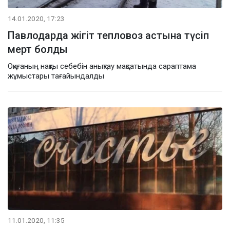
14.01.2020, 17:23
Павлодарда жігіт тепловоз астына түсіп
мерт болды
Оқиғаның нақты себебін анықтау мақсатында сараптама
жұмыстары тағайындалды
11.01.2020, 11:35