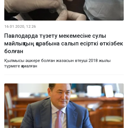
16.01.2020, 12:26
Павлодарда түзету мекемесіне сулы
майлықтың қорабына салып есірткі өткізбек
болған
Қылмысы әшкере болған жазасын өтеуші 2018 жылы
түрмеге қамалған