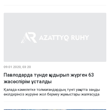
09.01.2020, 03:20
Павлодарда түнде қыдырып жүрген 63
жасөспірім ұсталды
Қалада кәмелетке толмағандардың түнгі уақытта заңды
өкілдерінсіз жүруіне жол бермеу жұмыстары жалғасуда