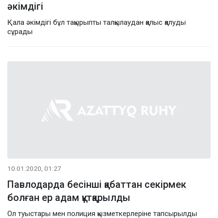
әкімдігі
Қала әкімдігі бұл тақырыпты талқылаудан қалыс қалуды
сұрады
10.01.2020, 01:27
Павлодарда бесінші қабаттан секірмек
болған ер адам құтқарылды
Ол туыстары мен полиция қызметкерлеріне тапсырылды