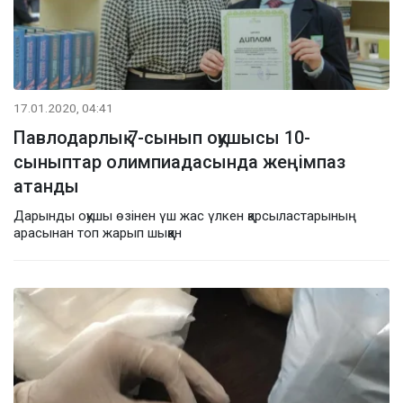
17.01.2020, 04:41
Павлодарлық 7-сынып оқушысы 10-
сыныптар олимпиадасында жеңімпаз
атанды
Дарынды оқушы өзінен үш жас үлкен қарсыластарының
арасынан топ жарып шыққан