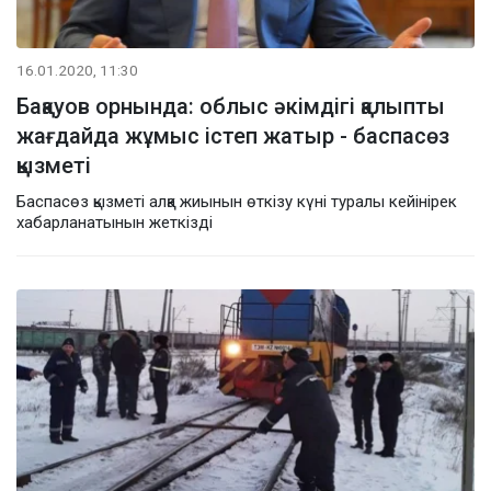
16.01.2020, 11:30
Бақауов орнында: облыс әкімдігі қалыпты
жағдайда жұмыс істеп жатыр - баспасөз
қызметі
Баспасөз қызметі алқа жиынын өткізу күні туралы кейінірек
хабарланатынын жеткізді