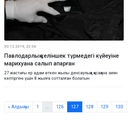
30.12.2019, 23:54
Павлодарлық келіншек түрмедегі күйеуіне
марихуана салып апарған
27 жастағы ер адам өткен жылы денсаулыққа қасақана зиян
келтіргені үшін 8 жылға сотталған болатын
« Алдыңғы
1
…
126
127
128
129
130