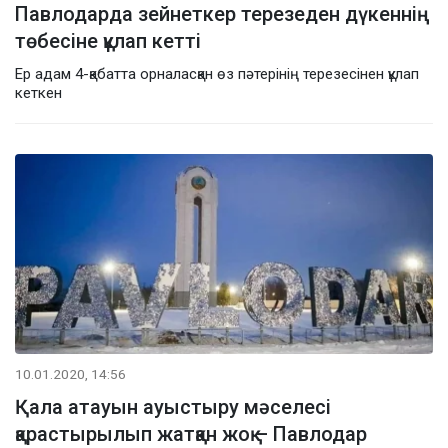
Павлодарда зейнеткер терезеден дүкеннің
төбесіне құлап кетті
Ер адам 4-қабатта орналасқан өз пәтерінің терезесінен құлап
кеткен
10.01.2020, 14:56
Қала атауын ауыстыру мәселесі
қарастырылып жатқан жоқ – Павлодар