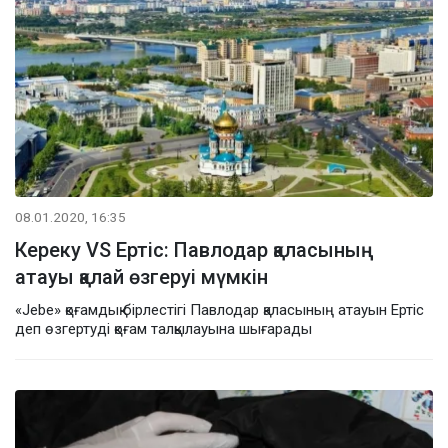
08.01.2020, 16:35
Кереку VS Ертіс: Павлодар қаласының
атауы қалай өзгеруі мүмкін
«Jebe» қоғамдық бірлестігі Павлодар қаласының атауын Ертіс
деп өзгертуді қоғам талқылауына шығарады