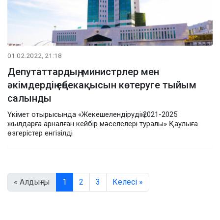
01.02.2022, 21:18
Депутаттардың, министрлер мен
әкімдердің еңбекақысын көтеруге тыйым
салынды
Үкімет отырысында «Жекешелендірудің 2021-2025
жылдарға арналған кейбір мәселелері туралы» Қаулыға
өзгерістер енгізілді
« Алдыңғы
1
2
3
Келесі »