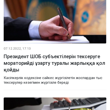
07.12.2022, 17:13
Президент ШОБ субъектілерін тексеруге
мораторийді ұзарту туралы жарлыққа қол
қойды
Кәсіпкерлік кодексіне сәйкес жүргізілетін жоспардан тыс
тексерулер кезегімен жүргізіле береді