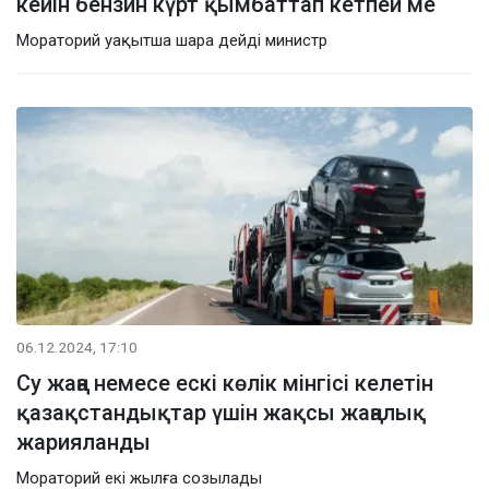
кейін бензин күрт қымбаттап кетпей ме
Мораторий уақытша шара дейді министр
06.12.2024, 17:10
Су жаңа немесе ескі көлік мінгісі келетін
қазақстандықтар үшін жақсы жаңалық
жарияланды
Мораторий екі жылға созылады