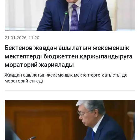
21.01.2026, 11:20
Бектенов жаңадан ашылатын жекеменшік
мектептерді бюджеттен қаржыландыруға
мораторий жариялады
Жаңадан ашылатын жекеменшік мектептерге қатысты да
мораторий енгеді