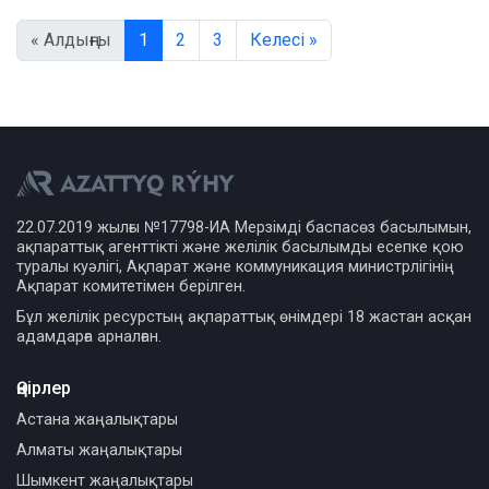
« Алдыңғы
1
2
3
Келесі »
22.07.2019 жылғы №17798-ИА Мерзімді баспасөз басылымын,
ақпараттық агенттікті және желілік басылымды есепке қою
туралы куәлігі, Ақпарат және коммуникация министрлігінің
Ақпарат комитетімен берілген.
Бұл желілік ресурстың ақпараттық өнімдері 18 жастан асқан
адамдарға арналған.
Өңірлер
Астана жаңалықтары
Алматы жаңалықтары
Шымкент жаңалықтары