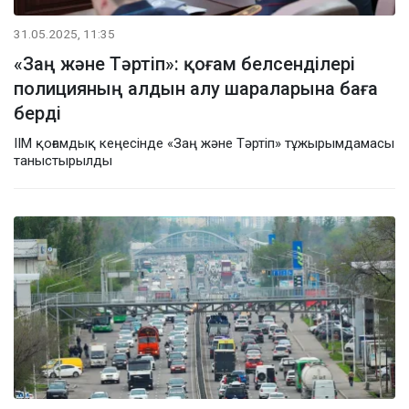
31.05.2025, 11:35
«Заң және Тәртіп»: қоғам белсенділері
полицияның алдын алу шараларына баға
берді
ІІМ қоғамдық кеңесінде «Заң және Тәртіп» тұжырымдамасы
таныстырылды