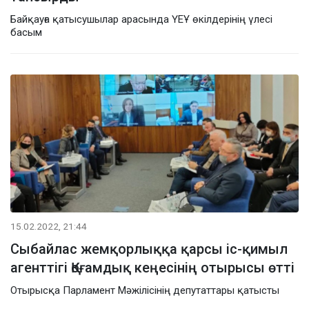
Байқауға қатысушылар арасында ҮЕҰ өкілдерінің үлесі
басым
15.02.2022, 21:44
Сыбайлас жемқорлыққа қарсы іс-қимыл
агенттігі Қоғамдық кеңесінің отырысы өтті
Отырысқа Парламент Мәжілісінің депутаттары қатысты