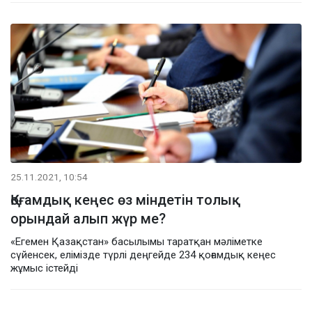
25.11.2021, 10:54
Қоғамдық кеңес өз міндетін толық
орындай алып жүр ме?
«Егемен Қазақстан» басылымы таратқан мәліметке
сүйенсек, елімізде түрлі деңгейде 234 қоғамдық кеңес
жұмыс істейді