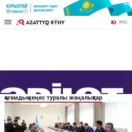
ҚАЗ
РУС
қоғамдық кеңес туралы жаңалықтар