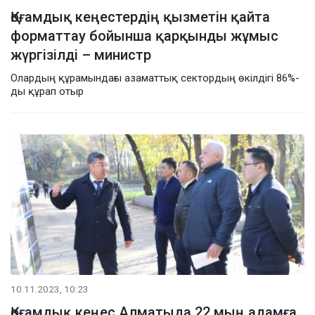
Қоғамдық кеңестердің қызметін қайта
форматтау бойынша қарқынды жұмыс
жүргізілді – министр
Олардың құрамындағы азаматтық сектордың өкілдігі 86%-
ды құрап отыр
10.11.2023, 10:23
Қоғамдық кеңес Алматыда 22 мың адамға