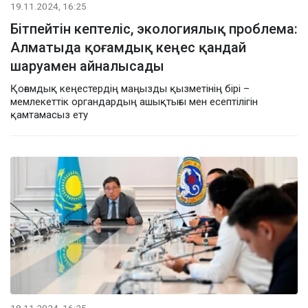
19.11.2024, 16:25
Бітпейтін кептеліс, экологиялық проблема:
Алматыда қоғамдық кеңес қандай
шаруамен айналысады
Қоғамдық кеңестердің маңызды қызметінің бірі –
мемлекеттік органдардың ашықтығы мен есептілігін
қамтамасыз ету
18.11.2024, 16:25