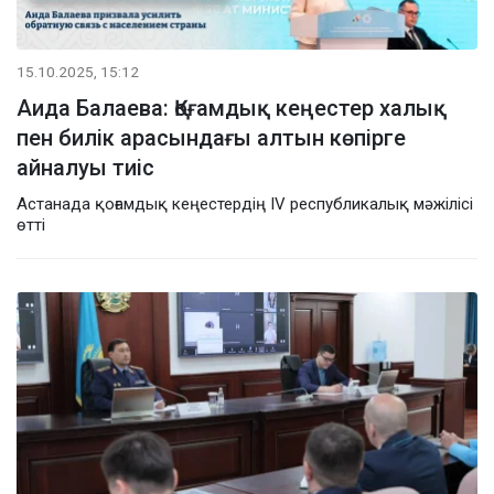
15.10.2025, 15:12
Аида Балаева: Қоғамдық кеңестер халық
пен билік арасындағы алтын көпірге
айналуы тиіс
Астанада қоғамдық кеңестердің IV республикалық мәжілісі
өтті