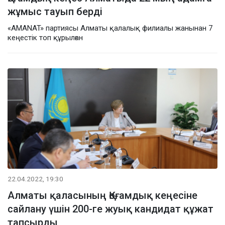
жұмыс тауып берді
«AMANAT» партиясы Алматы қалалық филиалы жанынан 7
кеңестік топ құрылған
22.04.2022, 19:30
Алматы қаласының Қоғамдық кеңесіне
сайлану үшін 200-ге жуық кандидат құжат
тапсырды