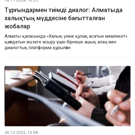
Тұрғындармен тиімді диалог: Алматыда
халықтың мүддесіне бағытталған
жобалар
Алматы қаласында «Халық үніне құлақ асатын мемлекет»
қағидатын жүзеге асыру үшін бірнеше ашық алаң мен
диалогтық платформа құрылған
26.12.2023, 13:08