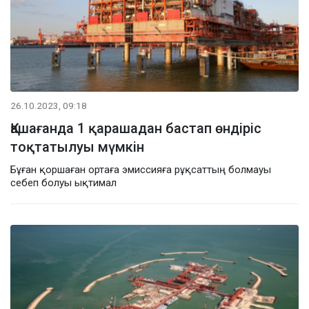
26.10.2023, 09:18
Қашағанда 1 қарашадан бастап өндіріс
тоқтатылуы мүмкін
Бұған қоршаған ортаға эмиссияға рұқсаттың болмауы
себеп болуы ықтимал