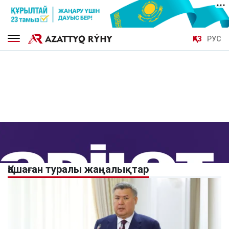
ҚАЗ
РУС
Қашаған туралы жаңалықтар