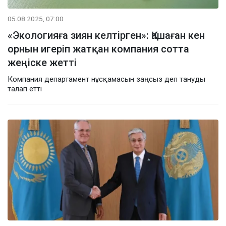
05.08.2025, 07:00
«Экологияға зиян келтірген»: Қашаған кен
орнын игеріп жатқан компания сотта
жеңіске жетті
Компания департамент нұсқамасын заңсыз деп тануды
талап етті