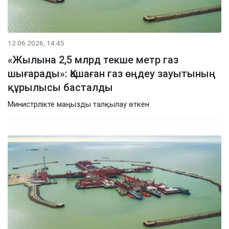
12.06.2026, 14:45
«Жылына 2,5 млрд текше метр газ
шығарады»: Қашаған газ өңдеу зауытының
құрылысы басталды
Министрлікте маңызды талқылау өткен