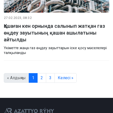
27.02.2023, 08:32
Қашаған кен орнында салынып жатқан газ
өңдеу зауытының қашан ашылатыны
айтылды
Үкіметте жаңа газ өңдеу зауыттарын іске қосу мәселелері
талқыланды
« Алдыңғы
1
2
3
Келесі »