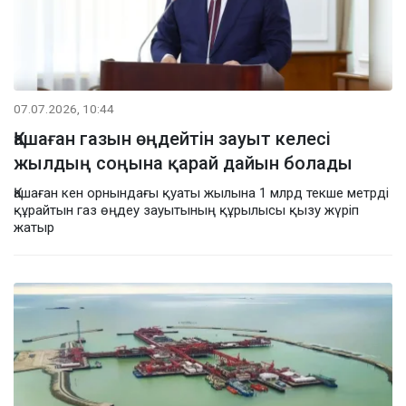
07.07.2026, 10:44
Қашаған газын өңдейтін зауыт келесі
жылдың соңына қарай дайын болады
Қашаған кен орнындағы қуаты жылына 1 млрд текше метрді
құрайтын газ өңдеу зауытының құрылысы қызу жүріп
жатыр