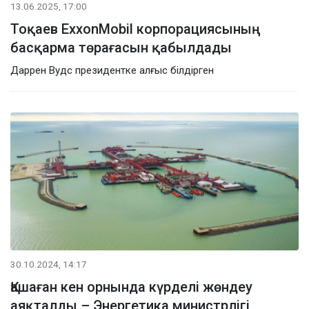
13.06.2025, 17:00
Тоқаев ExxonMobil корпорациясының
басқарма төрағасын қабылдады
Даррен Вудс президентке алғыс білдірген
30.10.2024, 14:17
Қашаған кен орнында күрделі жөндеу
аяқталды – Энергетика министрлігі