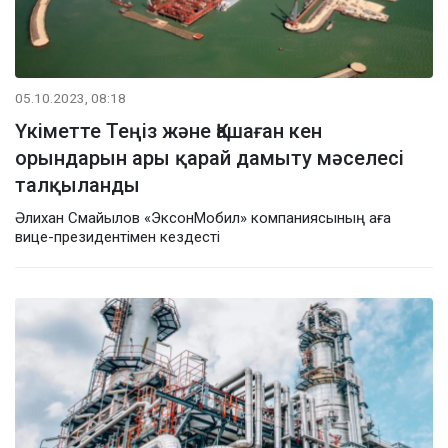
05.10.2023, 08:18
Үкіметте Теңіз және Қашаған кен
орындарын ары қарай дамыту мәселесі
талқыланды
Әлихан Смайылов «ЭксонМобил» компаниясының аға
вице-президентімен кездесті