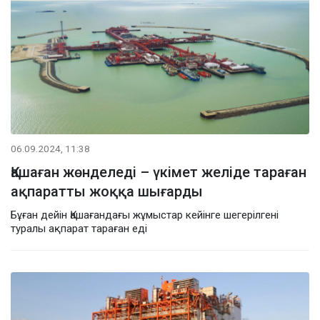
06.09.2024, 11:38
Қашаған жөнделеді – үкімет желіде тараған
ақпаратты жоққа шығарды
Бұған дейін Қашағандағы жұмыстар кейінге шегерілгені
туралы ақпарат тараған еді