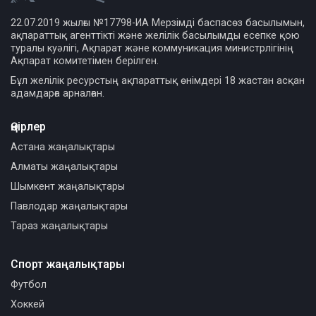
22.07.2019 жылғы №17798-ИА Мерзімді баспасөз басылымын,
ақпараттық агенттікті және желілік басылымды есепке қою
туралы куәлігі, Ақпарат және коммуникация министрлігінің
Ақпарат комитетімен берілген.
Бұл желілік ресурстың ақпараттық өнімдері 18 жастан асқан
адамдарға арналған.
Өңірлер
Астана жаңалықтары
Алматы жаңалықтары
Шымкент жаңалықтары
Павлодар жаңалықтары
Тараз жаңалықтары
Спорт жаңалықтары
Футбол
Хоккей