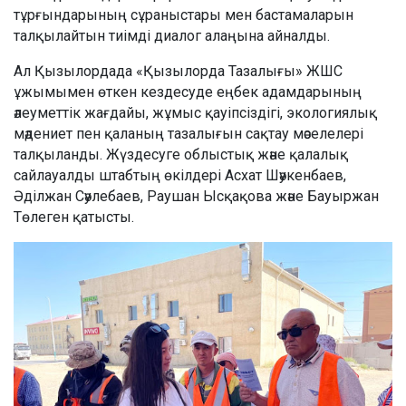
тұрғындарының сұраныстары мен бастамаларын
талқылайтын тиімді диалог алаңына айналды.
Ал Қызылордада «Қызылорда Тазалығы» ЖШС
ұжымымен өткен кездесуде еңбек адамдарының
әлеуметтік жағдайы, жұмыс қауіпсіздігі, экологиялық
мәдениет пен қаланың тазалығын сақтау мәселелері
талқыланды. Жүздесуге облыстық және қалалық
сайлауалды штабтың өкілдері Асхат Шәукенбаев,
Әділжан Сәулебаев, Раушан Ысқақова және Бауыржан
Төлеген қатысты.