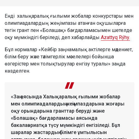
Енді халықаралық ғылыми жобалар конкурстары мен
олимпиадалардың жеңімпазы атанған оқушыларға
тегін грант пен «Болашақ» бағдарламасымен шетелде
оқу мүмкіндігі беріледі, деп хабарлайды
Azattyq Rýhy.
Бұл нормалар «Кейбір заңнамалық актілерге мәдениет,
білім беру және тәлімгерлік мәселелері бойынша
өзгерістер мен толықтырулар енгізу туралы» заңда
көзделген.
«Заң аясында Халықаралық ғылыми жобалар
мен олимпиадалардың жеңімпаздарына жоғары
оқу орындарына гранттар беруді және
«Болашақ» бағдарламасы аясында
бакалавриатқа түсу мүмкіндігі енгізіледі. Бұл
шаралар жастардың білімге ұмтылысын