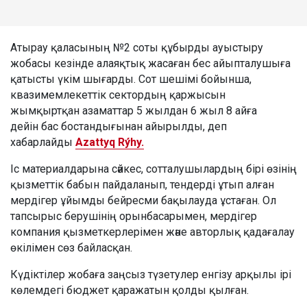
Атырау қаласының №2 соты құбырды ауыстыру
жобасы кезінде алаяқтық жасаған бес айыпталушыға
қатысты үкім шығарды. Сот шешімі бойынша,
квазимемлекеттік сектордың қаржысын
жымқыртқан азаматтар 5 жылдан 6 жыл 8 айға
дейін бас бостандығынан айырылды, деп
хабарлайды
Azattyq Rýhy.
Іс материалдарына сәйкес, сотталушылардың бірі өзінің
қызметтік бабын пайдаланып, тендерді ұтып алған
мердігер ұйымды бейресми бақылауда ұстаған. Ол
тапсырыс берушінің орынбасарымен, мердігер
компания қызметкерлерімен және авторлық қадағалау
өкілімен сөз байласқан.
Күдіктілер жобаға заңсыз түзетулер енгізу арқылы ірі
көлемдегі бюджет қаражатын қолды қылған.