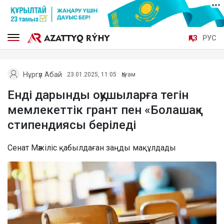
ҚАЗ
РУС
Нұргүл Абай
23.01.2025, 11:05
Қоғам
Енді дарынды оқушыларға тегін
мемлекеттік грант пен «Болашақ»
стипендиясы беріледі
Сенат Мәжіліс қабылдаған заңды мақұлдады