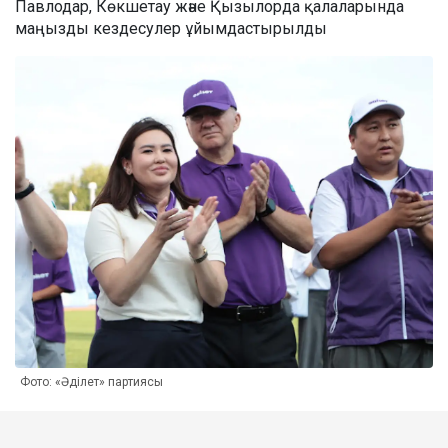
Павлодар, Көкшетау және Қызылорда қалаларында
маңызды кездесулер ұйымдастырылды
Фото: «Әділет» партиясы