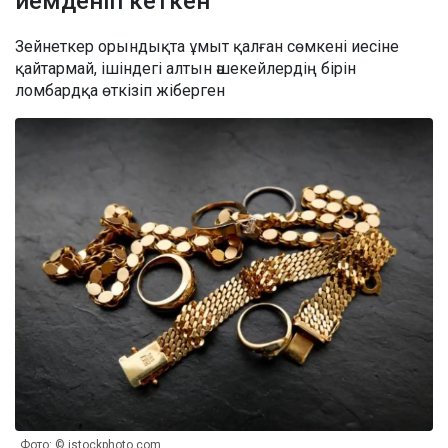
иемденіп кеткен
Зейнеткер орындықта ұмыт қалған сөмкені иесіне
қайтармай, ішіндегі алтын әшекейлердің бірін
ломбардқа өткізіп жіберген
Фото: © istockphoto.com