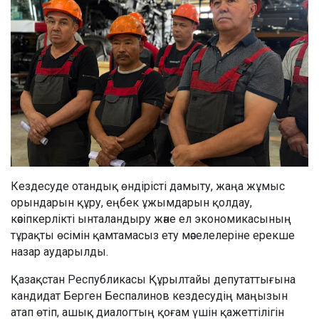
Кездесуде отандық өндірісті дамыту, жаңа жұмыс
орындарын құру, еңбек ұжымдарын қолдау,
кәсіпкерлікті ынталандыру және ел экономикасының
тұрақты өсімін қамтамасыз ету мәселелеріне ерекше
назар аударылды.
Қазақстан Республикасы Құрылтайы депутаттығына
кандидат Берген Беспалинов кездесудің маңызын
атап өтіп, ашық диалогтың қоғам үшін қажеттілігін