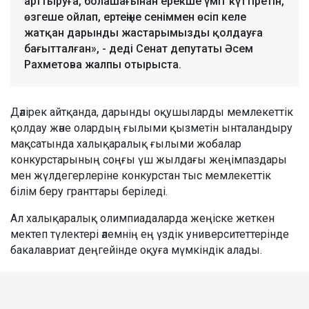
арттыруға, болашағынан ерекше үміт күттіретін,
өзгеше ойлап, ертеңіне сеніммен өсіп келе
жатқан дарынды жастарымызды қолдауға
бағытталған», - деді Сенат депутаты Әсем
Рахметова жалпы отырыста.
Дәлірек айтқанда, дарынды оқушыларды мемлекеттік
қолдау және олардың ғылыми қызметін ынталандыру
мақсатында халықаралық ғылыми жобалар
конкурстарының соңғы үш жылдағы жеңімпаздары
мен жүлдегерлеріне конкурстан тыс мемлекеттік
білім беру гранттары беріледі.
Ал халықаралық олимпиадаларда жеңіске жеткен
мектеп түлектері әлемнің ең үздік университеттерінде
бакалавриат деңгейінде оқуға мүмкіндік алады.