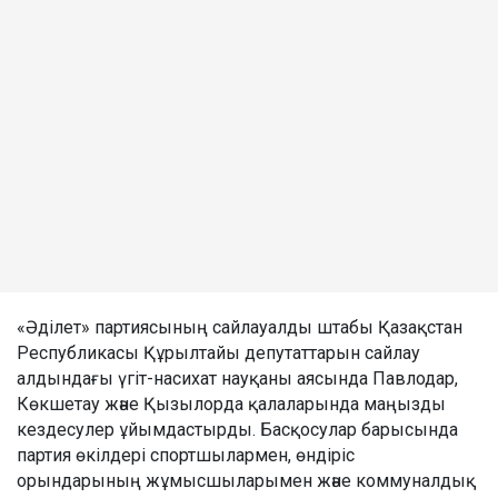
«Әділет» партиясының сайлауалды штабы Қазақстан
Республикасы Құрылтайы депутаттарын сайлау
алдындағы үгіт-насихат науқаны аясында Павлодар,
Көкшетау және Қызылорда қалаларында маңызды
кездесулер ұйымдастырды. Басқосулар барысында
партия өкілдері спортшылармен, өндіріс
орындарының жұмысшыларымен және коммуналдық