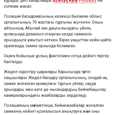
құрады, деп хабарлайды
Azattyq Rýhy
Polisia.kz
-ке
сілтеме жасап.
Полиция басқармасының кезекші бөліміне облыс
орталығының 70 жастағы тұрғыны жүгінген. Оның
айтуынша, Абылай хан даңғылындағы үйінің
ауласында демалып отырған кезде сөмкесін
орындықта ұмытып кеткен. Біраз уақыттан кейін қайта
оралғанда, сөмке орнында болмаған.
Оқиға бойынша ұрлық фактісімен сотқа дейінгі тергеу
басталды.
Жедел-іздестіру шаралары барысында тәртіп
сақшылары Жедел басқару орталығының, сондай-ақ
сөмке жоғалған аумақтағы тұрғын үйлер, сауда
орындары мен өзге де нысандардың бейнебақылау
камераларындағы жазбаларды зерделеді.
Полицияның мәліметінше, бейнежазбалар жоғалған
сөмкенің кейінгі қозғалысын анықтауға және оны