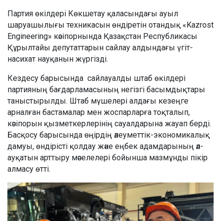
Партия өкілдері Көкшетау қаласындағы ауыл
шаруашылығы техникасын өндіретін отандық «Kazrost
Engineering» кәсіпорнында Қазақстан Республикасы
Құрылтайы депутаттарын сайлау алдындағы үгіт-
насихат науқанын жүргізді.
Кездесу барысында сайлауалды штаб өкілдері
партияның бағдарламасының негізгі басымдықтары
таныстырылды. Штаб мүшелері алдағы кезеңге
арналған бастамалар мен жоспарларға тоқталып,
кәсіпорын қызметкерлерінің сауалдарына жауап берді.
Басқосу барысында өңірдің әлеуметтік-экономикалық
дамуы, өндірісті қолдау және еңбек адамдарының әл-
ауқатын арттыру мәселелері бойынша мазмұнды пікір
алмасу өтті.