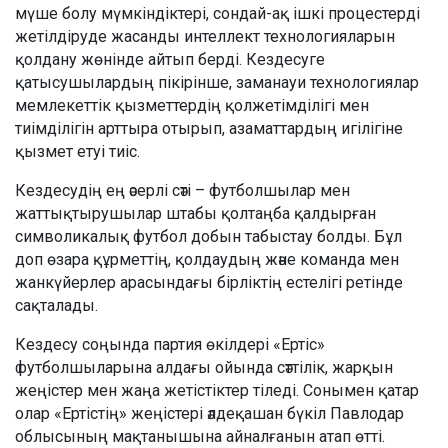
мүше болу мүмкіндіктері, сондай-ақ ішкі процестерді
жетілдіруде жасанды интеллект технологияларын
қолдану жөнінде айтып берді. Кездесуге
қатысушылардың пікірінше, заманауи технологиялар
мемлекеттік қызметтердің қолжетімділігі мен
тиімділігін арттыра отырып, азаматтардың игілігіне
қызмет етуі тиіс.
Кездесудің ең әсерлі сәті – футболшылар мен
жаттықтырушылар штабы қолтаңба қалдырған
символикалық футбол добын табыстау болды. Бұл
доп өзара құрметтің, қолдаудың және команда мен
жанкүйерлер арасындағы бірліктің естелігі ретінде
сақталады.
Кездесу соңында партия өкілдері «Ертіс»
футболшыларына алдағы ойында сәттілік, жарқын
жеңістер мен жаңа жетістіктер тіледі. Сонымен қатар
олар «Ертістің» жеңістері әлдеқашан бүкіл Павлодар
облысының мақтанышына айналғанын атап өтті.