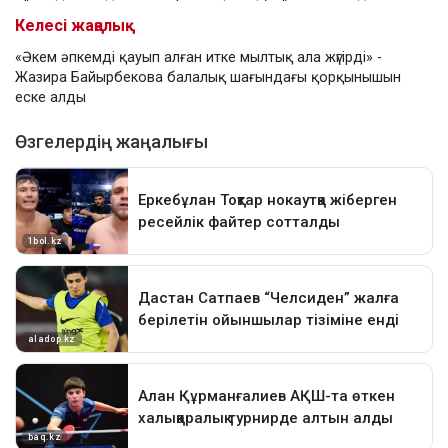
Келесі жаңалық
«Әкем әпкемді қауып алған итке мылтық ала жүгірді» -
Жазира Байырбекова балалық шағындағы қорқынышын
еске алды