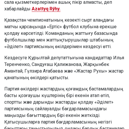
сала қызметкерлерімен ашық пікір алмасты, деп
хабарлайды
Azattyq Rýhy.
Қазақстан чемпионатының кезекті сырт алаңдағы
матчы қарсаңында «Ертіс» футбол клубына ерекше
қолдау көрсетілді. Команданың жаттығу базасында
футболшылар мен жаттықтырушылар штабының
«Әділет» партиясының өкілдерімен кездесуі өтті.
Кездесуге Құрылтай депутаттығына кандидаттар Илья
Теренченко, Сандуғаш Қалижанова, Жарқынбек
Амантай, Гүлзира Атабаева және «Жастар Рухы» жастар
қанатының өкілдері қатысты.
Партия өкілдері жастардың қоғамдық бастамалардың
басты қозғаушы күштерінің бірі екенін атап өтіп,
спортты және дарынды жастарды қолдау «Әділет»
партиясының сайлауалды бағдарламасындағы
маңызды бағыттардың бірі екенін жеткізді.
Қатысушыларға партия бағдарламасының негізгі
бағыттары таныстырылып, ондағы барлық бастамалар