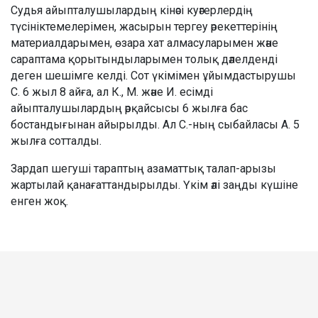
Судья айыпталушылардың кінәсі куәгерлердің
түсініктемелерімен, жасырын тергеу әрекеттерінің
материалдарымен, өзара хат алмасуларымен және
сараптама қорытындыларымен толық дәлелденді
деген шешімге келді. Сот үкімімен ұйымдастырушы
С. 6 жыл 8 айға, ал К., М. және И. есімді
айыпталушылардың әрқайсысы 6 жылға бас
бостандығынан айырылды. Ал С.-ның сыбайласы А. 5
жылға сотталды.
Зардап шегуші тараптың азаматтық талап-арызы
жартылай қанағаттандырылды. Үкім әлі заңды күшіне
енген жоқ.