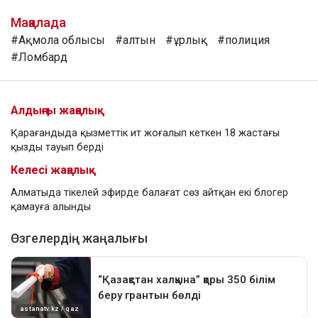
Мақалада
#Ақмола облысы
#алтын
#ұрлық
#полиция
#Ломбард
Алдыңғы жаңалық
Қарағандыда қызметтік ит жоғалып кеткен 18 жастағы
қызды тауып берді
Келесі жаңалық
Алматыда тікелей эфирде балағат сөз айтқан екі блогер
қамауға алынды