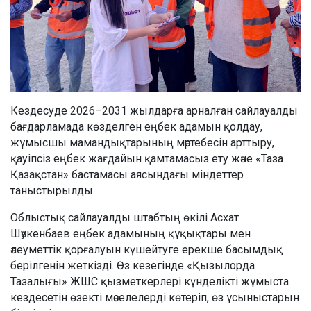
Кездесуде 2026–2031 жылдарға арналған сайлауалды
бағдарламада көзделген еңбек адамын қолдау,
жұмысшы мамандықтарының мәртебесін арттыру,
қауіпсіз еңбек жағдайын қамтамасыз ету және «Таза
Қазақстан» бастамасы аясындағы міндеттер
таныстырылды.
Облыстық сайлауалды штабтың өкілі Асхат
Шәукенбаев еңбек адамының құқықтары мен
әлеуметтік қорғалуын күшейтуге ерекше басымдық
берілгенін жеткізді. Өз кезегінде «Қызылорда
Тазалығы» ЖШС қызметкерлері күнделікті жұмыста
кездесетін өзекті мәселелерді көтеріп, өз ұсыныстарын