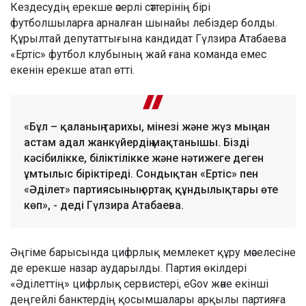
Кездесудің ерекше әсерлі сәттерінің бірі
футболшыларға арналған шынайы лебіздер болды.
Құрылтай депутаттығына кандидат Гүлзира Атабаева
«Ертіс» футбол клубының жай ғана команда емес
екенін ерекше атап өтті.
«Бұл – қаланың тарихы, мінезі және жүз мыңнан
астам адал жанкүйердің мақтанышы. Бізді
кәсібилікке, біліктілікке және нәтижеге деген
ұмтылыс біріктіреді. Сондықтан «Ертіс» пен
«Әділет» партиясының ортақ құндылықтары өте
көп», - деді Гүлзира Атабаева.
Әңгіме барысында цифрлық мемлекет құру мәселесіне
де ерекше назар аударылды. Партия өкілдері
«Әділеттің» цифрлық сервистері, eGov және екінші
деңгейлі банктердің қосымшалары арқылы партияға