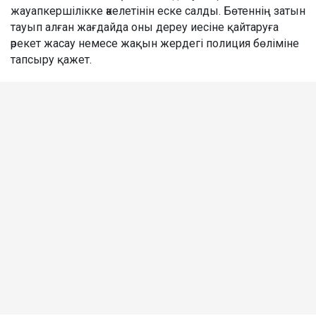
жауапкершілікке әкелетінін еске салды. Бөтеннің затын
тауып алған жағдайда оны дереу иесіне қайтаруға
әрекет жасау немесе жақын жердегі полиция бөліміне
тапсыру қажет.