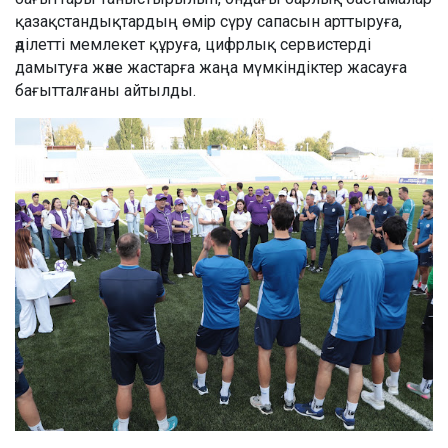
қазақстандықтардың өмір сүру сапасын арттыруға,
әділетті мемлекет құруға, цифрлық сервистерді
дамытуға және жастарға жаңа мүмкіндіктер жасауға
бағытталғаны айтылды.