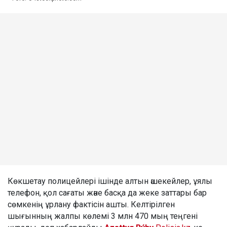
Көкшетау полицейлері ішінде алтын әшекейлер, ұялы
телефон, қол сағаты және басқа да жеке заттары бар
сөмкенің ұрлану фактісін ашты. Келтірілген
шығынның жалпы көлемі 3 млн 470 мың теңгені