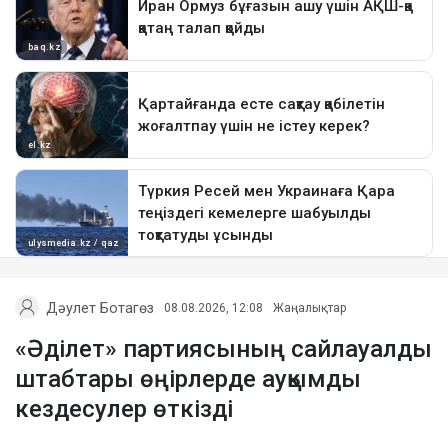
Дәулет Ботагөз
08.08.2026, 12:08
Жаңалықтар
«Әділет» партиясының сайлауалды
штабтары өңірлерде ауқымды
кездесулер өткізді