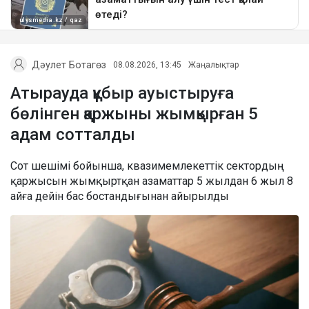
Дәулет Ботагөз
08.08.2026, 13:45
Жаңалықтар
Атырауда құбыр ауыстыруға
бөлінген қаржыны жымқырған 5
адам сотталды
Сот шешімі бойынша, квазимемлекеттік сектордың
қаржысын жымқыртқан азаматтар 5 жылдан 6 жыл 8
айға дейін бас бостандығынан айырылды