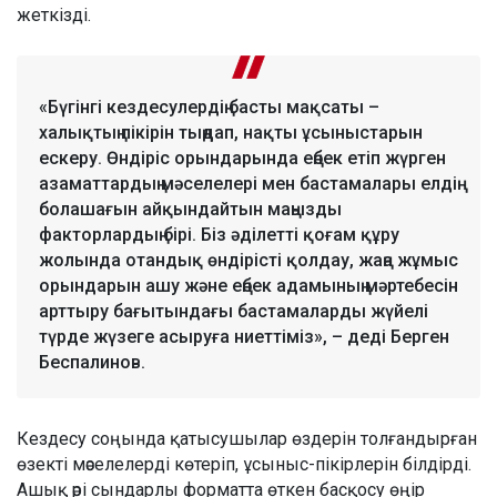
жеткізді.
«Бүгінгі кездесулердің басты мақсаты –
халықтың пікірін тыңдап, нақты ұсыныстарын
ескеру. Өндіріс орындарында еңбек етіп жүрген
азаматтардың мәселелері мен бастамалары елдің
болашағын айқындайтын маңызды
факторлардың бірі. Біз әділетті қоғам құру
жолында отандық өндірісті қолдау, жаңа жұмыс
орындарын ашу және еңбек адамының мәртебесін
арттыру бағытындағы бастамаларды жүйелі
түрде жүзеге асыруға ниеттіміз», – деді Берген
Беспалинов.
Кездесу соңында қатысушылар өздерін толғандырған
өзекті мәселелерді көтеріп, ұсыныс-пікірлерін білдірді.
Ашық әрі сындарлы форматта өткен басқосу өңір