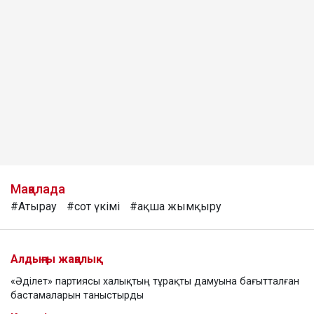
Мақалада
#Атырау
#сот үкімі
#ақша жымқыру
Алдыңғы жаңалық
«Әділет» партиясы халықтың тұрақты дамуына бағытталған
бастамаларын таныстырды