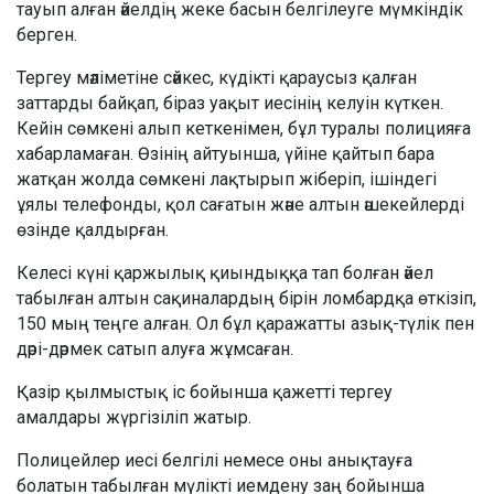
тауып алған әйелдің жеке басын белгілеуге мүмкіндік
берген.
Тергеу мәліметіне сәйкес, күдікті қараусыз қалған
заттарды байқап, біраз уақыт иесінің келуін күткен.
Кейін сөмкені алып кеткенімен, бұл туралы полицияға
хабарламаған. Өзінің айтуынша, үйіне қайтып бара
жатқан жолда сөмкені лақтырып жіберіп, ішіндегі
ұялы телефонды, қол сағатын және алтын әшекейлерді
өзінде қалдырған.
Келесі күні қаржылық қиындыққа тап болған әйел
табылған алтын сақиналардың бірін ломбардқа өткізіп,
150 мың теңге алған. Ол бұл қаражатты азық-түлік пен
дәрі-дәрмек сатып алуға жұмсаған.
Қазір қылмыстық іс бойынша қажетті тергеу
амалдары жүргізіліп жатыр.
Полицейлер иесі белгілі немесе оны анықтауға
болатын табылған мүлікті иемдену заң бойынша