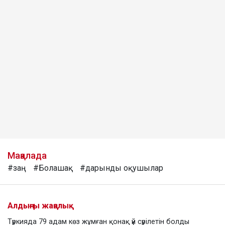
Мақалада
#заң
#Болашақ
#дарынды оқушылар
Алдыңғы жаңалық
Түркияда 79 адам көз жұмған қонақ үй сүрілетін болды