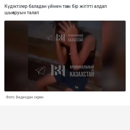
Күдіктілер баладан үйінен тағы бір жігітті алдап
шығаруын талап
Фото: Видеодан скрин