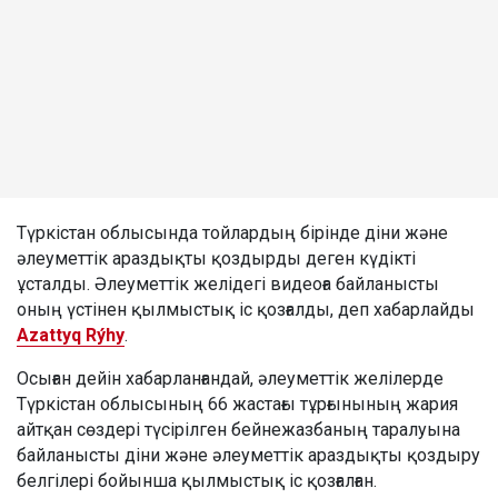
Түркістан облысында тойлардың бірінде діни және
әлеуметтік араздықты қоздырды деген күдікті
ұсталды. Әлеуметтік желідегі видеоға байланысты
оның үстінен қылмыстық іс қозғалды, деп хабарлайды
Azattyq Rýhy
.
Осыған дейін хабарланғандай, әлеуметтік желілерде
Түркістан облысының 66 жастағы тұрғынының жария
айтқан сөздері түсірілген бейнежазбаның таралуына
байланысты діни және әлеуметтік араздықты қоздыру
белгілері бойынша қылмыстық іс қозғалған.