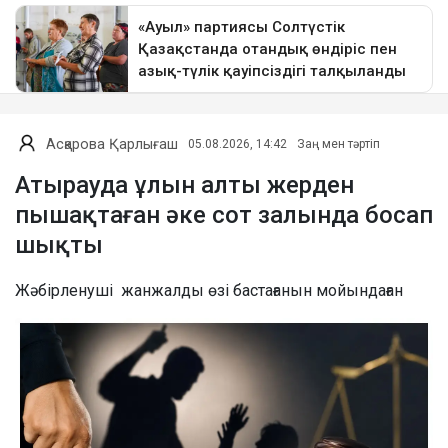
Асқарова Қарлығаш
05.08.2026, 14:42
Заң мен тәртіп
Атырауда ұлын алты жерден
пышақтаған әке сот залында босап
шықты
Жәбірленуші жанжалды өзі бастағанын мойындаған