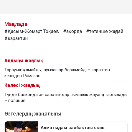
Мақалада
#Қасым-Жомарт Тоқаев
#ақорда
#төтенше жағдай
#карантин
Алдыңғы жаңалық
Тарауық оқылмайды, ауызашар берілмейді – карантин
кезіндегі Рамазан
Келесі жаңалық
Түнде балконда ән салатындар әкімшілік жауапқа тартылады
– полиция