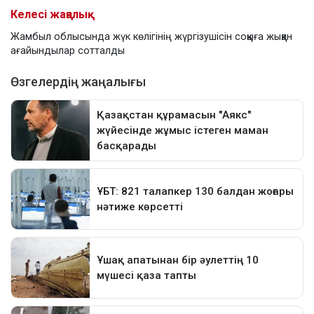
Келесі жаңалық
Жамбыл облысында жүк көлігінің жүргізушісін соққыға жыққан
ағайындылар сотталды