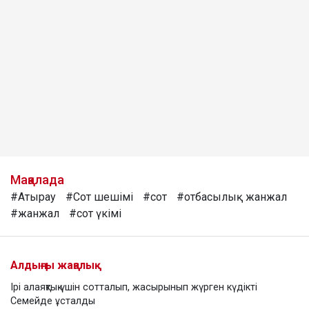
Мақалада
#Атырау
#Сот шешімі
#сот
#отбасылық жанжал
#жанжал
#сот үкімі
Алдыңғы жаңалық
Ірі алаяқтық үшін сотталып, жасырынып жүрген күдікті
Семейде ұсталды