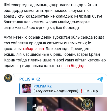
ІІМ ескертеді: адамның қадір-қасиетін қорлайтын,
әйелдерді кемсітетін, діни немесе әлеуметтік
араздықты қоздыратын не қоғамдық келісімді бұзуға
бағытталған кез келген жария мәлімдемелерге
заңнамаға сәйкес құқықтық баға беріледі.
Айта кетейік, осыған дейін Түркістан облысында тойда
сөз сөйлеген ер адамға қатысты қылмыстық іс
қозғалғаны
хабарланған
. Өз кезегінде Президент
әкімшілігі басшысының бірінші орынбасары Ерлан
Қарин тойда тілекке шығып, ерсі уағыз айтып кеткен ер
адамның видеосына қатысты
пікір білдірді
.