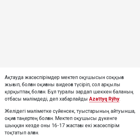
Ақтауда жасөспірімдер мектеп оқушысын соққыға
жығып, болған оқиғаны видеоға түсіріп, сол арқылы
қорқытпақ болған. Бұл туралы зардап шеккен баланың
отбасы мәлімдеді, деп хабарлайды
Azattyq Rýhy
.
Желідегі мәліметке сүйенсек, туыстарының айтуынша,
оқиға таңертең болған. Мектеп оқушысы дүкенге
шыққан кезде оны 16-17 жастағы екі жасөспірім
тоқтатып алған.