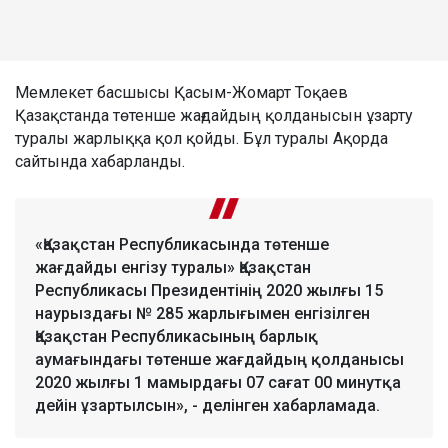
Мемлекет басшысы Қасым-Жомарт Тоқаев
Қазақстанда төтенше жағдайдың қолданысын ұзарту
туралы жарлыққа қол қойды. Бұл туралы Ақорда
сайтында хабарланды.
«Қазақстан Республикасында төтенше
жағдайды енгізу туралы» Қазақстан
Республикасы Президентінің 2020 жылғы 15
наурыздағы № 285 жарлығымен енгізілген
Қазақстан Республикасының барлық
аумағындағы төтенше жағдайдың қолданысы
2020 жылғы 1 мамырдағы 07 сағат 00 минутқа
дейін ұзартылсын», - делінген хабарламада.