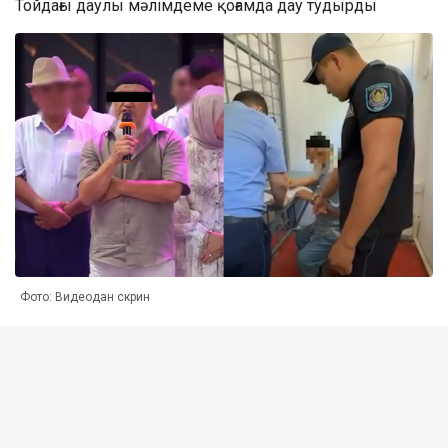
Тойдағы даулы мәлімдеме қоғамда дау тудырды
Фото: Видеодан скрин