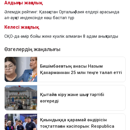
Алдыңғы жаңалық
Әлемдік рейтинг: Қазақстан Орталық Азия елдері арасында
әл-ауқат индексінде көш бастап тұр
Келесі жаңалық
СҚО-да өмір бойы жеке куәлік алмаған 8 адам анықталды