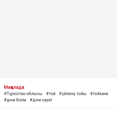
Мақалада
#Түркістан облысы
#той
#үйлену тойы
#тойхана
#діни білім
#діни сауат