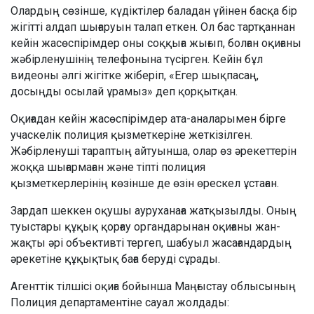
Олардың сөзінше, күдіктілер баладан үйінен басқа бір
жігітті алдап шығаруын талап еткен. Ол бас тартқаннан
кейін жасөспірімдер оны соққыға жығып, болған оқиғаны
жәбірленушінің телефонына түсірген. Кейін бұл
видеоны әлгі жігітке жіберіп, «Егер шықпасаң,
досыңды осылай ұрамыз» деп қорқытқан.
Оқиғадан кейін жасөспірімдер ата-аналарымен бірге
учаскелік полиция қызметкеріне жеткізілген.
Жәбірленуші тараптың айтуынша, олар өз әрекеттерін
жоққа шығармаған және тіпті полиция
қызметкерлерінің көзінше де өзін өрескел ұстаған.
Зардап шеккен оқушы ауруханаға жатқызылды. Оның
туыстары құқық қорғау органдарынан оқиғаны жан-
жақты әрі объективті тергеп, шабуыл жасағандардың
әрекетіне құқықтық баға беруді сұрады.
Агенттік тілшісі оқиға бойынша Маңғыстау облысының
Полиция департаментіне сауал жолдады: