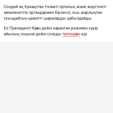
Сондай-ақ Қазақстан Үкіметі орталық және жергілікті
мемлекеттік органдармен бірлесіп, осы жарлықтан
туындайтын қажетті шараларды қабылдайды.
Ел Президенті бұған дейін карантин режимін сәуір
айының соңына дейін созуды
тапсырған
еді.