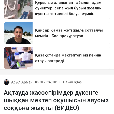
Асыл Арман
05.08.2026, 10:33
Жаңалықтар
Ақтауда жасөспірімдер дүкенге
шыққан мектеп оқушысын аяусыз
соққыға жықты (ВИДЕО)