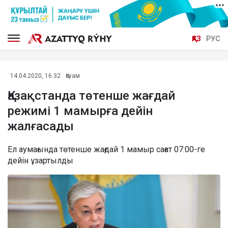
ҚАЗ
РУС
14.04.2020, 16:32
Қоғам
Қазақстанда төтенше жағдай
режимі 1 мамырға дейін
жалғасады
Ел аумағында төтенше жағдай 1 мамыр сағат 07:00-ге
дейін ұзартылды