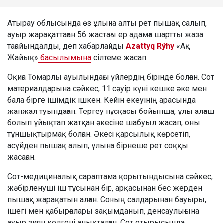
Атырау облысында өз ұлына алты рет пышақ салып,
ауыр жарақаттаған 56 жастағы ер адамға шартты жаза
тағайындалды, деп хабарлайды
Azattyq Rýhy
«Ақ
Жайық»
басылымына
сілтеме жасап.
Оқиға Томарлы ауылындағы үйлердің бірінде болған. Сот
материалдарына сәйкес, 11 сәуір күні кешке әке мен
бала бірге ішімдік ішкен. Кейін екеуінің арасында
жанжал туындаған. Тергеу нұсқасы бойынша, ұлы алғаш
болып ұйықтап жатқан әкесіне шабуыл жасап, оны
тұншықтырмақ болған. Әкесі қарсылық көрсетіп,
асүйден пышақ алып, ұлына бірнеше рет соққы
жасаған.
Сот-медициналық сараптама қорытындысына сәйкес,
жәбірленуші іш тұсынан бір, арқасынан бес жерден
пышақ жарақатын алған. Соның салдарынан бауыры,
ішегі мен қабырғалары зақымданып, денсаулығына
ауыр зиян келгені анықталған. Сот отырысында