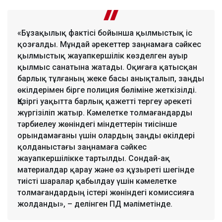
«Бұзақылық фактісі бойынша қылмыстық іс
қозғалды. Мұндай әрекеттер заңнамаға сәйкес
қылмыстық жауапкершілік көзделген ауыр
қылмыс санатына жатады. Оқиғаға қатысқан
барлық тұлғаның жеке басы анықталып, заңды
өкілдерімен бірге полиция бөліміне жеткізілді.
Қазіргі уақытта барлық қажетті тергеу әрекеті
жүргізіліп жатыр. Кәмелетке толмағандарды
тәрбиелеу жөніндегі міндеттерін тиісінше
орындамағаны үшін олардың заңды өкілдері
қолданыстағы заңнамаға сәйкес
жауапкершілікке тартылды. Сондай-ақ
материалдар қарау және өз құзыреті шегінде
тиісті шаралар қабылдау үшін кәмелетке
толмағандардың істері жөніндегі комиссияға
жолданды», – делінген ПД мәліметінде.