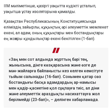
ІІМ мәліметінше, қазіргі уақытта күдікті ұсталып,
уақытша ұстау изоляторына қамалды.
Қазақстан Республикасының Конституциясында
еліміздің зайырлы, құқықтық әрі әлеуметтік мемлекет
екені, ал адам, оның құқықтары мен бостандықтары
ең жоғары құндылықтар екені бекітілген (1-бап).
«Заң мен сот алдында жұрттың бәрі тең,
жынысына, дінге көзқарасына және өзге де
мән-жайларға байланысты кез келген кемсітуге
тыйым салынады (16-бап). Сонымен қатар сөз
бостандығы басқа адамдардың ар-намысы
мен қадір-қасиетіне қол сұқпауға тиіс, ал діни
және әлеуметтік араздықты насихаттауға жол
берілмейді (23-бап)», – делінген хабарламада.