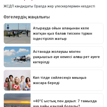
ЖСДП кандидаты Оралда жер үлескерлерімен кездесті