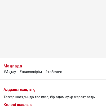
Мақалада
#Ақтау
#жасөспірім
#төбелес
Алдыңғы жаңалық
Талғар шатқалында тас құлап, бір адам ауыр жарақат алды
Келесі жаңалық