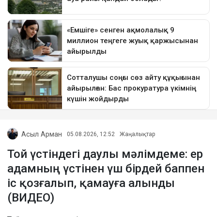
Асыл Арман
05.08.2026, 12:52
Жаңалықтар
Той үстіндегі даулы мәлімдеме: ер
адамның үстінен үш бірдей баппен
іс қозғалып, қамауға алынды
(ВИДЕО)