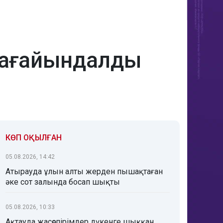
 тағайындалды
КӨП ОҚЫЛҒАН
05.08.2026, 14:42
Атырауда ұлын алты жерден пышақтаған
әке сот залында босап шықты
05.08.2026, 10:33
Ақтауда жасөспірімдер дүкенге шыққан