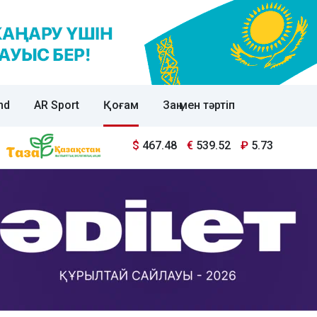
nd
AR Sport
Қоғам
Заң мен тәртіп
$
467.48
€
539.52
₽
5.73