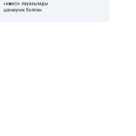
«көкесі» лауазымды
шенеунік болған