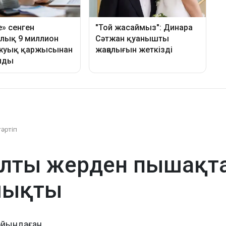
тәртіп
лты жерден пышақта
шықты
ойындаған