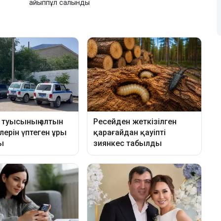
айыппұл салынды