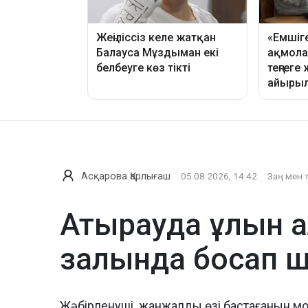
Асқарова Қарлығаш
05.08.2026, 14:42
Заң мен 
Атырауда ұлын а
залында босап 
Жәбірленуші жанжалды өзі бастағанын м