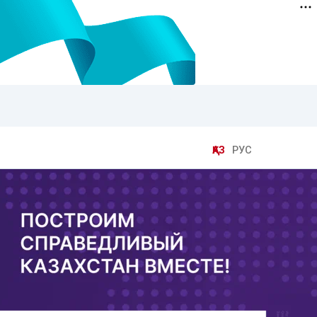
ҚАЗ
РУС