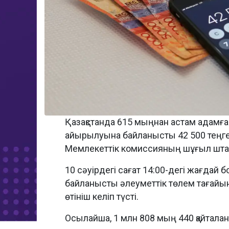
Қазақстанда 615 мыңнан астам адамғ
айырылуына байланысты 42 500 теңг
Мемлекеттік комиссияның шұғыл шта
10 сәуірдегі сағат 14:00-дегі жағда
байланысты әлеуметтік төлем тағайын
өтініш келіп түсті.
Осылайша, 1 млн 808 мың 440 қайталана