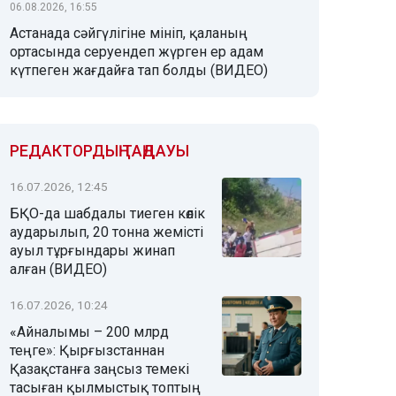
06.08.2026, 16:55
Астанада сәйгүлігіне мініп, қаланың
ортасында серуендеп жүрген ер адам
күтпеген жағдайға тап болды (ВИДЕО)
РЕДАКТОРДЫҢ ТАҢДАУЫ
16.07.2026, 12:45
БҚО-да шабдалы тиеген көлік
аударылып, 20 тонна жемісті
ауыл тұрғындары жинап
алған (ВИДЕО)
16.07.2026, 10:24
«Айналымы – 200 млрд
теңге»: Қырғызстаннан
Қазақстанға заңсыз темекі
тасыған қылмыстық топтың