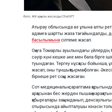
Фото: ЖИ арқылы жасалды/ChatGPT
Атырау облысында өз ұлына алты рет 
адамға шартты жаза тағайындалды, 
басылымына
сілтеме жасап.
Оқиға Томарлы ауылындағы үйлердің б
сәуір күні кешке әке мен бала бірге і
туындаған. Тергеу нұсқасы бойынша, ұ
жасап, оны тұншықтырмақ болған. Әкесі
бірнеше рет соққы жасаған.
Сот-медициналық сараптама қорытынды
арқасынан бес жерден пышақ жарақаты
қабырғалары зақымданып, денсаулығына
отырысында айыпталушы кінәсін толық