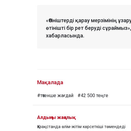
«Өтініштерді қарау мерзімінің ұз
өтінішті бір рет беруді сұраймыз
хабарласында.
Мақалада
#төтенше жағдай
#42 500 теңге
Алдыңғы жаңалық
Қазақстанда өлім-жітім көрсеткіші төмендеді