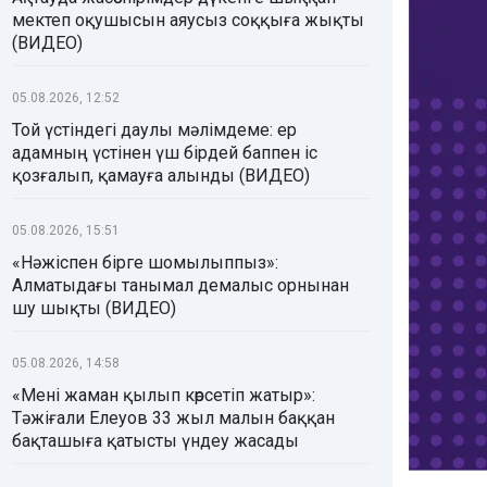
мектеп оқушысын аяусыз соққыға жықты
(ВИДЕО)
05.08.2026, 12:52
Той үстіндегі даулы мәлімдеме: ер
адамның үстінен үш бірдей баппен іс
қозғалып, қамауға алынды (ВИДЕО)
05.08.2026, 15:51
«Нәжіспен бірге шомылыппыз»:
Алматыдағы танымал демалыс орнынан
шу шықты (ВИДЕО)
05.08.2026, 14:58
«Мені жаман қылып көрсетіп жатыр»:
Тәжіғали Елеуов 33 жыл малын баққан
бақташыға қатысты үндеу жасады