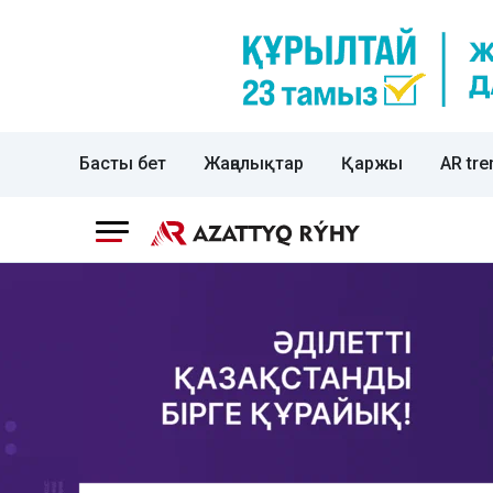
Басты бет
Жаңалықтар
Қаржы
AR tre