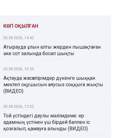
КӨП ОҚЫЛҒАН
05.08.2026, 14:42
Атырауда ұлын алты жерден пышақтаған
әке сот залында босап шықты
05.08.2026, 10:33
Ақтауда жасөспірімдер дүкенге шыққан
мектеп оқушысын аяусыз соққыға жықты
(ВИДЕО)
05.08.2026, 12:52
Той үстіндегі даулы мәлімдеме: ер
адамның үстінен үш бірдей баппен іс
қозғалып, қамауға алынды (ВИДЕО)