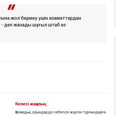
аруына жол бермеу үшін азаматтардан
», - деп жазады шұғыл штаб өз
Келесі жаңалық
Қоғамдық орындарда себепсіз жүрген тұрғындарға