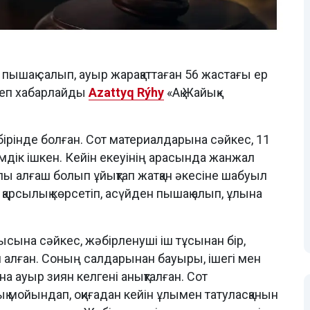
пышақ салып, ауыр жарақаттаған 56 жастағы ер
деп хабарлайды
Azattyq Rýhy
«Ақ Жайық»
ірінде болған. Сот материалдарына сәйкес, 11
шімдік ішкен. Кейін екеуінің арасында жанжал
лы алғаш болып ұйықтап жатқан әкесіне шабуыл
 қарсылық көрсетіп, асүйден пышақ алып, ұлына
сына сәйкес, жәбірленуші іш тұсынан бір,
н алған. Соның салдарынан бауыры, ішегі мен
 ауыр зиян келгені анықталған. Сот
 мойындап, оқиғадан кейін ұлымен татуласқанын