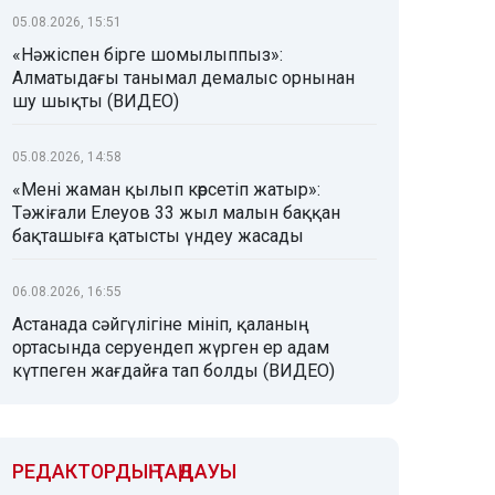
05.08.2026, 15:51
«Нәжіспен бірге шомылыппыз»:
Алматыдағы танымал демалыс орнынан
шу шықты (ВИДЕО)
05.08.2026, 14:58
«Мені жаман қылып көрсетіп жатыр»:
Тәжіғали Елеуов 33 жыл малын баққан
бақташыға қатысты үндеу жасады
06.08.2026, 16:55
Астанада сәйгүлігіне мініп, қаланың
ортасында серуендеп жүрген ер адам
күтпеген жағдайға тап болды (ВИДЕО)
РЕДАКТОРДЫҢ ТАҢДАУЫ