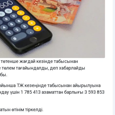
а төтенше жағдай кезінде табысынан
е төлем тағайындалды, деп хабарлайды
бы.
й бойынша ТЖ кезеңінде табысынан айырылуына
дау үшін 1 785 413 азаматтан барлығы 3 593 853
тын өтінім тіркелді.