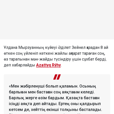
Ұлдана Мырзуанның күйеуі Әділет Зейнел қазадан 8 ай
өткен соң үйленіп кеткені жайлы ақпарат тараған соң,
өз тарапынан мән-жайды түсіндіру үшін сұхбат берді,
деп хабарлайды
Azattyq Rýhy
.
«Мен жәбірленуші болып қаламын. Осының
барлығын мен бастаған соң аяқтағым келеді.
Барлық жерге өзім бардым. Қазақта бастаған
ісіңді аяқта деп айтады. Ертең оны қалдырып
кетсем де, хейттің екінші толқыны басталады.