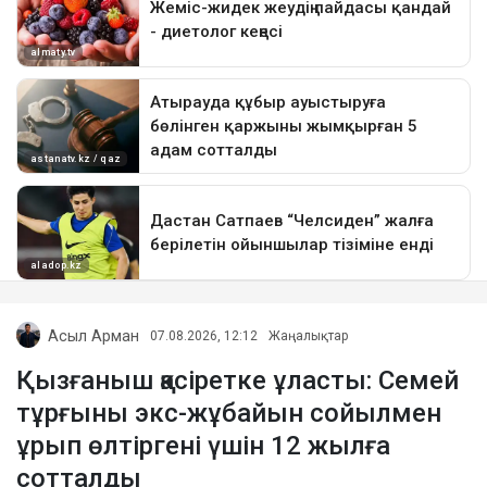
Асыл Арман
07.08.2026, 12:12
Жаңалықтар
Қызғаныш қасіретке ұласты: Семей
тұрғыны экс-жұбайын сойылмен
ұрып өлтіргені үшін 12 жылға
сотталды