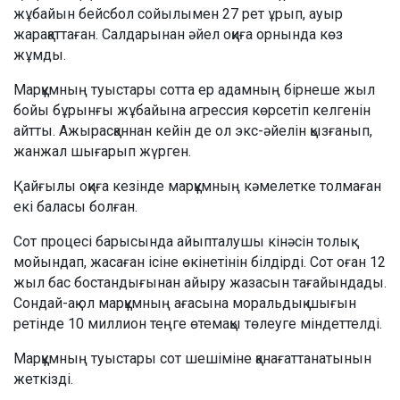
жұбайын бейсбол сойылымен 27 рет ұрып, ауыр
жарақаттаған. Салдарынан әйел оқиға орнында көз
жұмды.
Марқұмның туыстары сотта ер адамның бірнеше жыл
бойы бұрынғы жұбайына агрессия көрсетіп келгенін
айтты. Ажырасқаннан кейін де ол экс-әйелін қызғанып,
жанжал шығарып жүрген.
Қайғылы оқиға кезінде марқұмның кәмелетке толмаған
екі баласы болған.
Сот процесі барысында айыпталушы кінәсін толық
мойындап, жасаған ісіне өкінетінін білдірді. Сот оған 12
жыл бас бостандығынан айыру жазасын тағайындады.
Сондай-ақ ол марқұмның ағасына моральдық шығын
ретінде 10 миллион теңге өтемақы төлеуге міндеттелді.
Марқұмның туыстары сот шешіміне қанағаттанатынын
жеткізді.