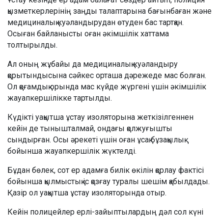
қызметкерлерінің заңды талаптарына бағынбаған және
медициналық куәландырудан өтуден бас тартқан.
Осыған байланысты оған әкімшілік хаттама
толтырылды.
Ал оның жұбайы да медициналық куәландыру
қорытындысына сәйкес орташа дәрежеде мас болған.
Ол қоғамдық орында мас күйде жүргені үшін әкімшілік
жауапкершілікке тартылды.
Күдікті уақытша ұстау изоляторына жеткізілгеннен
кейін де тынышталмай, ондағы қолжуғышты
сындырған. Осы әрекеті үшін оған ұсақ бұзақылық
бойынша жауапкершілік жүктелді.
Бұдан бөлек, сот ер адамға билік өкілін қорлау фактісі
бойынша қылмыстық іс қозғау туралы шешім қабылдады.
Қазір ол уақытша ұстау изоляторында отыр.
Кейін полицейлер ерлі-зайыптылардың дәл сол күні