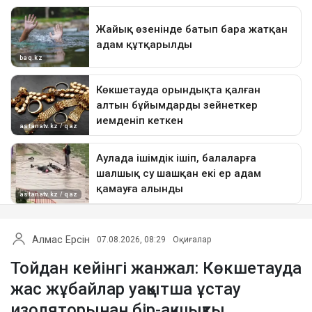
Алмас Ерсін
07.08.2026, 08:29
Оқиғалар
Тойдан кейінгі жанжал: Көкшетауда
жас жұбайлар уақытша ұстау
изоляторынан бір-ақ шықты