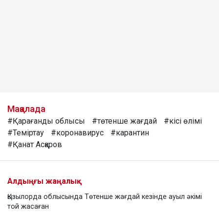
Мақалада
#Қарағанды облысы
#төтенше жағдай
#кісі өлімі
#Теміртау
#коронавирус
#карантин
#Қанат Асқаров
Алдыңғы жаңалық
Қызылорда облысында Төтенше жағдай кезінде ауыл әкімі
той жасаған