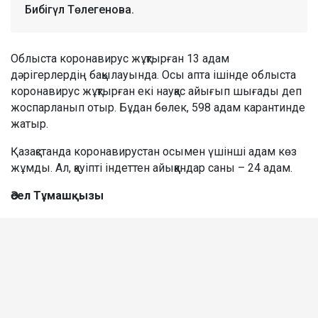
Бибігүл Төлегенова.
Облыста коронавирус жұқтырған 13 адам
дәрігерлердің бақылауында. Осы апта ішінде облыста
коронавирус жұқтырған екі науқас айығып шығады деп
жоспарланып отыр. Бұдан бөлек, 598 адам карантинде
жатыр.
Қазақстанда коронавирустан осымен үшінші адам көз
жұмды. Ал, қауіпті індеттен айыққандар саны – 24 адам.
Әсел Тұмашқызы