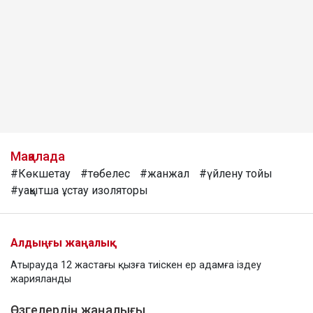
Мақалада
#Көкшетау
#төбелес
#жанжал
#үйлену тойы
#уақытша ұстау изоляторы
Алдыңғы жаңалық
Атырауда 12 жастағы қызға тиіскен ер адамға іздеу
жарияланды