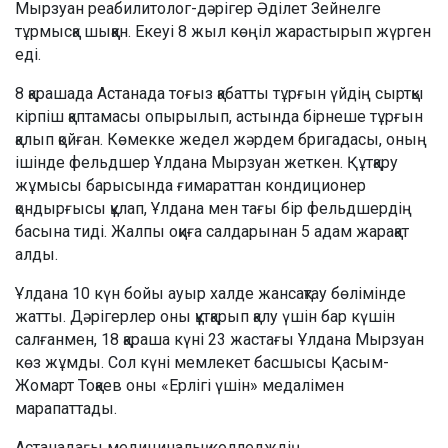
Мырзуан реабилитолог-дәрігер Әділет Зейнелге
тұрмысқа шыққан. Екеуі 8 жыл көңіл жарастырып жүрген
еді.
8 қарашада Астанада тоғыз қабатты тұрғын үйдің сыртқы
кірпіш қаптамасы опырылып, астында бірнеше тұрғын
қалып қойған. Көмекке жедел жәрдем бригадасы, оның
ішінде фельдшер Ұлдана Мырзуан жеткен. Құтқару
жұмысы барысында ғимараттан кондиционер
қондырғысы құлап, Ұлдана мен тағы бір фельдшердің
басына тиді. Жалпы оқиға салдарынан 5 адам жарақат
алды.
Ұлдана 10 күн бойы ауыр халде жансақтау бөлімінде
жатты. Дәрігерлер оны құтқарып қалу үшін бар күшін
салғанмен, 18 қараша күні 23 жастағы Ұлдана Мырзуан
көз жұмды. Сол күні мемлекет басшысы Қасым-
Жомарт Тоқаев оны «Ерлігі үшін» медалімен
марапаттады.
Астанадағы медициналық колледждің