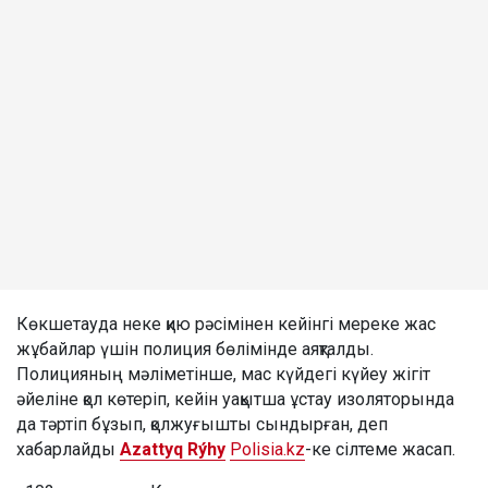
Көкшетауда неке қию рәсімінен кейінгі мереке жас
жұбайлар үшін полиция бөлімінде аяқталды.
Полицияның мәліметінше, мас күйдегі күйеу жігіт
әйеліне қол көтеріп, кейін уақытша ұстау изоляторында
да тәртіп бұзып, қолжуғышты сындырған, деп
хабарлайды
Azattyq Rýhy
Polisia.kz
-ке сілтеме жасап.