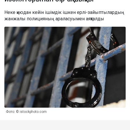
Неке қиюдан кейін ішімдік ішкен ерлі-зайыптылардың
жанжалы полицияның араласуымен аяқталды
Фото: © istockphoto.com