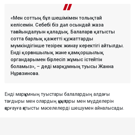
«Мен соттың бұл шешімімен толықтай
келісемін. Себебі біз дәл осындай жаза
тағайындалуын қаладық. Балаларға қатысты
сотта барлық қажетті құжаттарды
мүмкіндігінше тезірек жинау керектігі айтылды.
Енді қорғаншылық және қамқоршылық
органдарымен бірлесіп жұмыс істейтін
боламыз», – деді марқұмның туысы Жанна
Нұрғазинова.
Енді марқұмның туыстары балалардың алдағы
тағдыры мен олардың құқықтары мен мүдделерін
қорғауға қатысты мәселелерді шешумен айналысады.