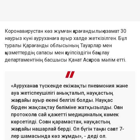
Коронавирустан көз жұмған қарағандылық азамат 30
наурыз күні ауруханаға ауыр халде жеткізілген. Бұл
туралы Қарағанды облысының Тауарлар мен
қызметтердің сапасы мен қауіпсіздігін бақылау
департаментінің басшысы Қанат Асқаров мәлім етті.
«Ауруханаға түскенде екіжақты пневмония және
ауа жетіспеушілігі анықталып, науқастың
жағдайы ауыр екені белгілі болды. Науқас
бірден жақсақтау бөліміне жатқызылды. Оған
протоколға сай қажетті медициналық көмек
көрсетілді. Соған қарамастан, науқастың
жағдайы нашарлай берді. Ол бүгін таңғы сағат 7-
лер шамасында көз жұмды», - деді ол.