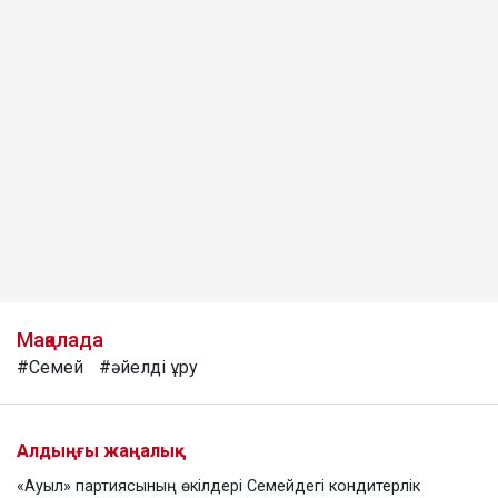
Мақалада
#Семей
#әйелді ұру
Алдыңғы жаңалық
«Ауыл» партиясының өкілдері Семейдегі кондитерлік