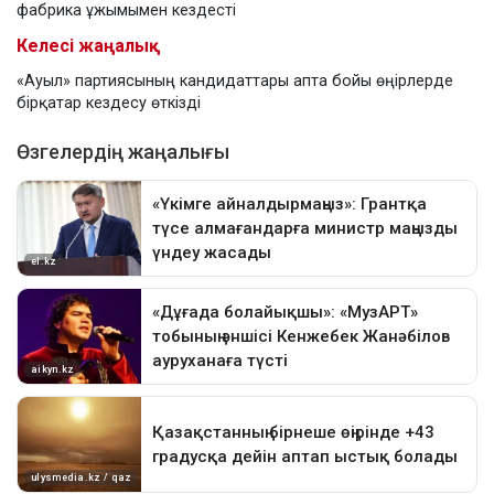
фабрика ұжымымен кездесті
Келесі жаңалық
«Ауыл» партиясының кандидаттары апта бойы өңірлерде
бірқатар кездесу өткізді