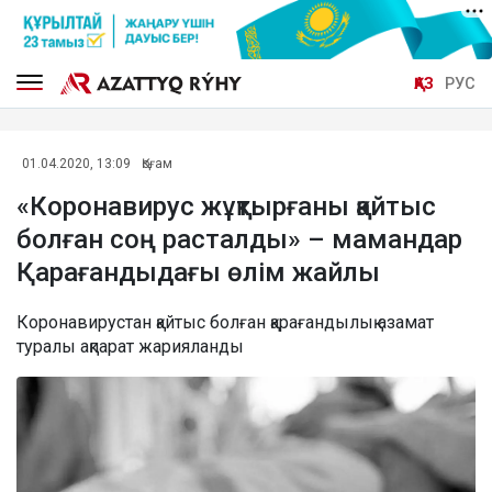
ҚАЗ
РУС
01.04.2020, 13:09
Қоғам
«Коронавирус жұқтырғаны қайтыс
болған соң расталды» – мамандар
Қарағандыдағы өлім жайлы
Коронавирустан қайтыс болған қарағандылық азамат
туралы ақпарат жарияланды