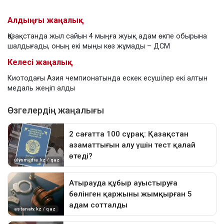
Алдыңғы жаңалық
Қазақстанда жыл сайын 4 мыңға жуық адам өкпе обырына
шалдығады, оның екі мыңы көз жұмады – ДСМ
Келесі жаңалық
Киотодағы Азия чемпионатында ескек есушілер екі алтын
медаль жеңіп алды