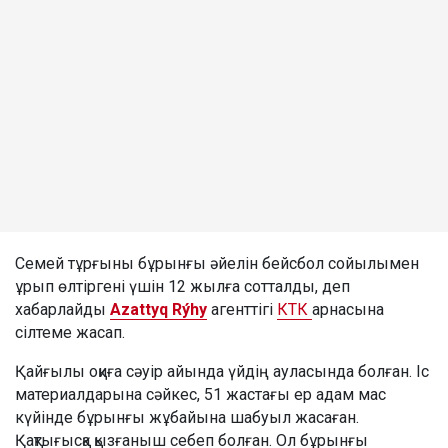
Семей тұрғыны бұрынғы әйелін бейсбол сойылымен
ұрып өлтіргені үшін 12 жылға сотталды, деп
хабарлайды
Azattyq Rýhy
агенттігі
КТК
арнасына
сілтеме жасап.
Қайғылы оқиға сәуір айында үйдің ауласында болған. Іс
материалдарына сәйкес, 51 жастағы ер адам мас
күйінде бұрынғы жұбайына шабуыл жасаған.
Қақтығысқа қызғаныш себеп болған. Ол бұрынғы