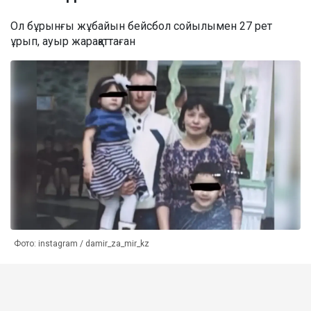
Ол бұрынғы жұбайын бейсбол сойылымен 27 рет
ұрып, ауыр жарақаттаған
Фото: instagram / damir_za_mir_kz