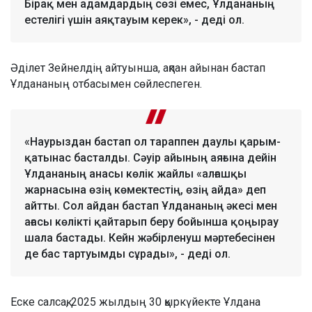
Бірақ мен адамдардың сөзі емес, Ұлдананың
естелігі үшін аяқтауым керек», - деді ол.
Әділет Зейнелдің айтуынша, ақпан айынан бастап
Ұлдананың отбасымен сөйлеспеген.
«Наурыздан бастап ол тараппен даулы қарым-
қатынас басталды. Сәуір айының аяғына дейін
Ұлдананың анасы көлік жайлы «алғашқы
жарнасына өзің көмектестің, өзің айда» деп
айтты. Сол айдан бастап Ұлдананың әкесі мен
ағасы көлікті қайтарып беру бойынша қоңырау
шала бастады. Кейн жәбірленуш мәртебесінен
де бас тартуымды сұрады», - деді ол.
Еске салсақ, 2025 жылдың 30 қыркүйекте Ұлдана