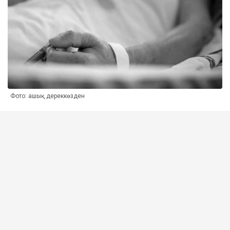
Фото: ашық дереккөзден