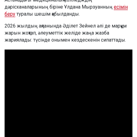
дәрісханаларының біріне Ұлдана Мырзуанның
есімін
беру
туралы шешім қабылданды.
2026 жылдың ақпанында Әділет Зейнел әлі де марқұм
жарын жоқтап, әлеуметтік желіде жаңа жазба
жариялады: түсінде онымен кездескенін сипаттады.