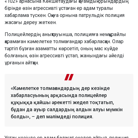
«102» арнасына Көкшетаудағы қоғамдық орындардың
бірінде өзін агрессивті ұстаған ер адам туралы
хабарлама түскен. Оқиға орнына патрульдік полиция
жасағы дереу жеткен.
Полицейлердің анықтауынша, полицияға немқұрайлы
қарамаған кәмелетке толмағандар хабарласқан. Олар
тәртіп бұзған азаматты көрсетіп, оның мас күйде
болғанын, өзін агрессивті ұстап, жанындағы әйелді
ұрғанын айтқан.
«Кәмелетке толмағандардың дер кезінде
хабарласуының арқасында полицейлер
құқыққа қайшы әрекетті жедел тоқтатып,
бұдан да ауыр салдардың алдын алуы мүмкін
болды», – деп мәлімдеді полиция.
Ұстау кезінде ер адам балағат сөздер айтып, полиция