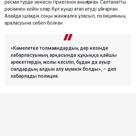
ресми түрде некесін тіркегенін анықтаған. Салтанатты
рәсімнен кейін олар бұл күнді атап өтуді ұйғарған.
Алайда ішімдік соңы жанжалға ұласып, полицияның
араласуына себеп болған.
«Кәмелетке толмағандардың дер кезінде
хабарласуының арқасында құқыққа қайшы
әрекеттердің жолы кесіліп, бұдан да ауыр
салдардың алдын алу мүмкін болды», – деп
хабарлады полиция.