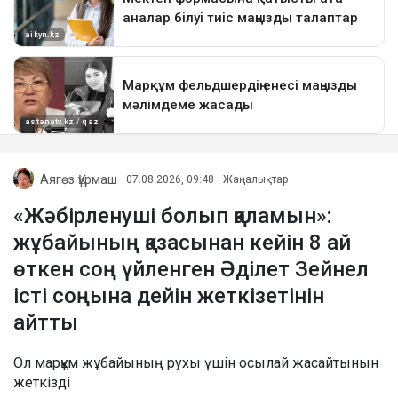
Аягөз Құрмаш
07.08.2026, 09:48
Жаңалықтар
«Жәбірленуші болып қаламын»:
жұбайының қазасынан кейін 8 ай
өткен соң үйленген Әділет Зейнел
істі соңына дейін жеткізетінін
айтты
Ол марқұм жұбайының рухы үшін осылай жасайтынын
жеткізді