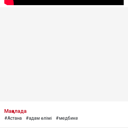
Мақалада
#Астана
#адам өлімі
#медбике