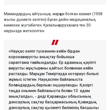
Мамандардың айтуынша, марқұм болған азамат (1958
жылы дүниеге келген) бұған дейін медициналық
көмекке жүгінбеген. Қалалық ауруханаға тек 30
наурызда жеткізілген.
«Науқас келіп түскеннен кейін бірден
коронавирусты анықтау бойынша
сараптама тағайындалды. Ер адамның қауіпті
вирусты жұқтырғаны қайтыс болғаннан кейін
расталды. Марқұм Теміртауда нотариус болып
жұмыс істеген. Науқаспен байланыста
болғандардың барлығы оқшауланды. Қазіргі
таңда онымен байланыста болған 13 адам
анықталды», - деді Қарағанды облысының
денсаулық сақтау басқармасының Қоғамдық
денсаулық сақтау қызметі бөлімінің басшысы