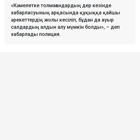
«Кәмелетке толмағандардың дер кезінде
хабарласуының арқасында құқыққа қайшы
әрекеттердің жолы кесіліп, бұдан да ауыр
салдардың алдын алу мүмкін болды», – деп
хабарлады полиция.