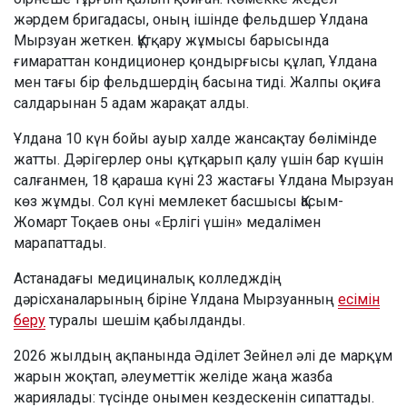
жәрдем бригадасы, оның ішінде фельдшер Ұлдана
Мырзуан жеткен. Құтқару жұмысы барысында
ғимараттан кондиционер қондырғысы құлап, Ұлдана
мен тағы бір фельдшердің басына тиді. Жалпы оқиға
салдарынан 5 адам жарақат алды.
Ұлдана 10 күн бойы ауыр халде жансақтау бөлімінде
жатты. Дәрігерлер оны құтқарып қалу үшін бар күшін
салғанмен, 18 қараша күні 23 жастағы Ұлдана Мырзуан
көз жұмды. Сол күні мемлекет басшысы Қасым-
Жомарт Тоқаев оны «Ерлігі үшін» медалімен
марапаттады.
Астанадағы медициналық колледждің
дәрісханаларының біріне Ұлдана Мырзуанның
есімін
беру
туралы шешім қабылданды.
2026 жылдың ақпанында Әділет Зейнел әлі де марқұм
жарын жоқтап, әлеуметтік желіде жаңа жазба
жариялады: түсінде онымен кездескенін сипаттады.