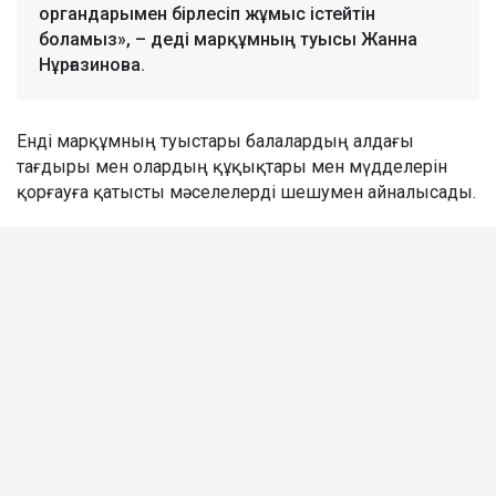
органдарымен бірлесіп жұмыс істейтін
боламыз», – деді марқұмның туысы Жанна
Нұрғазинова.
Енді марқұмның туыстары балалардың алдағы
тағдыры мен олардың құқықтары мен мүдделерін
қорғауға қатысты мәселелерді шешумен айналысады.