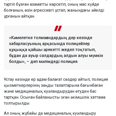
тәртіп бұзған азаматты көрсетіп, оның мас күйде
болғанын, өзін агрессивті ұстап, жанындағы әйелді
ұрғанын айтқан.
«Кәмелетке толмағандардың дер кезінде
хабарласуының арқасында полицейлер
құқыққа қайшы әрекетті жедел тоқтатып,
бұдан да ауыр салдардың алдын алуы мүмкін
болды», – деп мәлімдеді полиция.
Ұстау кезінде ер адам балағат сөздер айтып, полиция
қызметкерлерінің заңды талаптарына бағынбаған
және медициналық куәландырудан өтуден бас
тартқан. Осыған байланысты оған әкімшілік хаттама
толтырылды.
Ал оның жұбайы да медициналық куәландыру