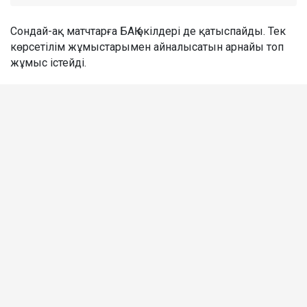
Сондай-ақ матчтарға БАҚ өкілдері де қатыспайды. Тек
көрсетілім жұмыстарымен айналысатын арнайы топ
жұмыс істейді.