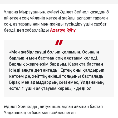
Ұлдана Мырзуанның күйеуі Әділет Зейнел қазадан 8
ай өткен соң үйленіп кеткені жайлы ақпарат тараған
соң, өз тарапынан мән-жайды түсіндіру үшін сұхбат
берді, деп хабарлайды
Azattyq Rýhy
.
«Мен жәбірленуші болып қаламын. Осының
барлығын мен бастаған соң аяқтағым келеді.
Барлық жерге өзім бардым. Қазақта бастаған
ісіңді аяқта деп айтады. Ертең оны қалдырып
кетсем де, хейттің екінші толқыны басталады.
Бірақ мен адамдардың сөзі емес, Ұлдананың
естелігі үшін аяқтауым керек», - деді ол.
Әділет Зейнелдің айтуынша, ақпан айынан бастап
Ұлдананың отбасымен сөйлеспеген.