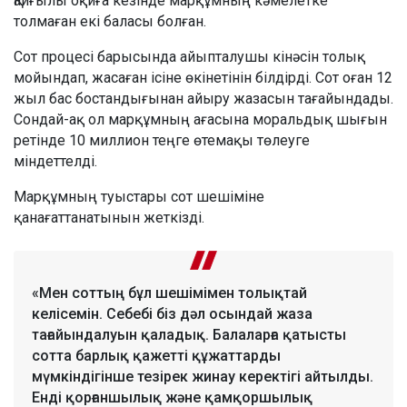
Қайғылы оқиға кезінде марқұмның кәмелетке
толмаған екі баласы болған.
Сот процесі барысында айыпталушы кінәсін толық
мойындап, жасаған ісіне өкінетінін білдірді. Сот оған 12
жыл бас бостандығынан айыру жазасын тағайындады.
Сондай-ақ ол марқұмның ағасына моральдық шығын
ретінде 10 миллион теңге өтемақы төлеуге
міндеттелді.
Марқұмның туыстары сот шешіміне
қанағаттанатынын жеткізді.
«Мен соттың бұл шешімімен толықтай
келісемін. Себебі біз дәл осындай жаза
тағайындалуын қаладық. Балаларға қатысты
сотта барлық қажетті құжаттарды
мүмкіндігінше тезірек жинау керектігі айтылды.
Енді қорғаншылық және қамқоршылық