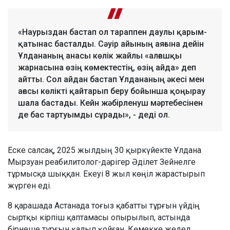
«Наурыздан бастап ол тараппен даулы қарым-
қатынас басталды. Сәуір айының аяғына дейін
Ұлдананың анасы көлік жайлы «алғашқы
жарнасына өзің көмектестің, өзің айда» деп
айтты. Сол айдан бастап Ұлдананың әкесі мен
ағасы көлікті қайтарып беру бойынша қоңырау
шала бастады. Кейн жәбірленуш мәртебесінен
де бас тартуымды сұрады», - деді ол.
Еске салсақ, 2025 жылдың 30 қыркүйекте Ұлдана
Мырзуан реабилитолог-дәрігер Әділет Зейнелге
тұрмысқа шыққан. Екеуі 8 жыл көңіл жарастырып
жүрген еді.
8 қарашада Астанада тоғыз қабатты тұрғын үйдің
сыртқы кірпіш қаптамасы опырылып, астында
бірнеше тұрғын қалып қойған. Көмекке жедел