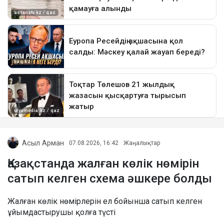
Асыл Арман
07.08.2026, 16:42
Жаңалықтар
Қазақстанда жалған көлік нөмірін
сатып келген схема әшкере болды
Жалған көлік нөмірлерін ел бойынша сатып келген
ұйымдастырушы қолға түсті