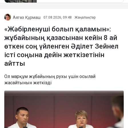
Аягөз Құрмаш
07.08.2026, 09:48
Жаңалықтар
«Жәбірленуші болып қаламын»:
жұбайының қазасынан кейін 8 ай
өткен соң үйленген Әділет Зейнел
істі соңына дейін жеткізетінін
айтты
Ол марқұм жұбайының рухы үшін осылай
жасайтынын жеткізді