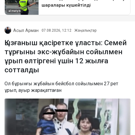
Асыл Арман
07.08.2026, 12:12
Жаңалықтар
Қызғаныш қасіретке ұласты: Семей
тұрғыны экс-жұбайын сойылмен
ұрып өлтіргені үшін 12 жылға
сотталды
Ол бұрынғы жұбайын бейсбол сойылымен 27 рет
ұрып, ауыр жарақаттаған