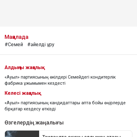
Мақалада
#Семей
#әйелді ұру
Алдыңғы жаңалық
«Ауыл» партиясының өкілдері Семейдегі кондитерлік
фабрика ұжымымен кездесті
Келесі жаңалық
«Ауыл» партиясының кандидаттары апта бойы өңірлерде
бірқатар кездесу өткізді