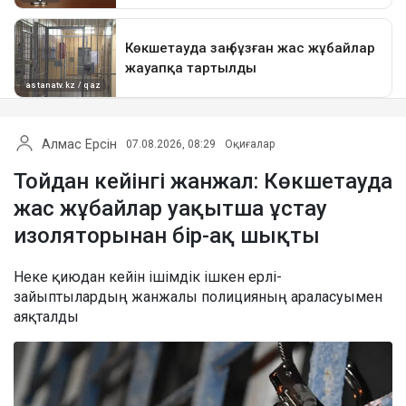
Алмас Ерсін
07.08.2026, 08:29
Оқиғалар
Тойдан кейінгі жанжал: Көкшетауда
жас жұбайлар уақытша ұстау
изоляторынан бір-ақ шықты
Неке қиюдан кейін ішімдік ішкен ерлі-
зайыптылардың жанжалы полицияның араласуымен
аяқталды