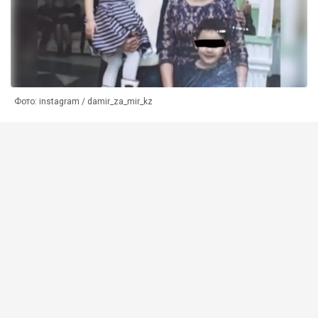
Фото: instagram / damir_za_mir_kz