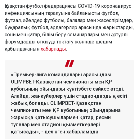
Қазақстан футбол федерациясы COVID-19 коронавирус
инфекциясының таралуына байланысты футбол,
футзал, әйелдер футболы, балалар мен жасөспірімдер,
бұқаралық футбол, ардагерлер арасында жарыстарды,
сонымен қатар, білім беру семинарлары мен әртүрлі
форумдарды өткізуді тоқтату жөнінде шешім
қабылдағанын
хабарлады
.
«Премьер-лига командалары арасындағы
OLIMPBET-Қазақстан чемпионаты мен ҚР
кубогының ойындары күнтізбеге сәйкес өтеді.
Алайда, жанкүйерлер үшін стадиондардың есігі
жабық болады. OLIMPBET-Қазақстан
чемпионаты мен ҚР кубогының ойындарына
жарысқа қатысушылармен қатар, ресми
тұлғалар мен стадион қызметкерлері
қатысады», - делінген хабарламада.