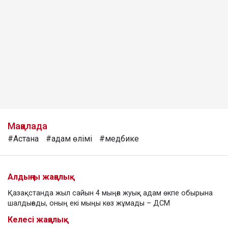
Мақалада
#Астана
#адам өлімі
#медбике
Алдыңғы жаңалық
Қазақстанда жыл сайын 4 мыңға жуық адам өкпе обырына
шалдығады, оның екі мыңы көз жұмады – ДСМ
Келесі жаңалық