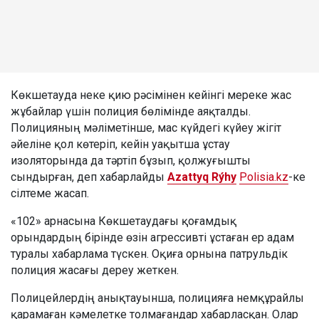
Көкшетауда неке қию рәсімінен кейінгі мереке жас
жұбайлар үшін полиция бөлімінде аяқталды.
Полицияның мәліметінше, мас күйдегі күйеу жігіт
әйеліне қол көтеріп, кейін уақытша ұстау
изоляторында да тәртіп бұзып, қолжуғышты
сындырған, деп хабарлайды
Azattyq Rýhy
Polisia.kz
-ке
сілтеме жасап.
«102» арнасына Көкшетаудағы қоғамдық
орындардың бірінде өзін агрессивті ұстаған ер адам
туралы хабарлама түскен. Оқиға орнына патрульдік
полиция жасағы дереу жеткен.
Полицейлердің анықтауынша, полицияға немқұрайлы
қарамаған кәмелетке толмағандар хабарласқан. Олар