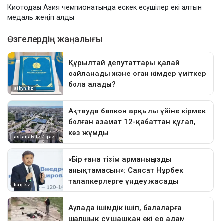
Киотодағы Азия чемпионатында ескек есушілер екі алтын
медаль жеңіп алды