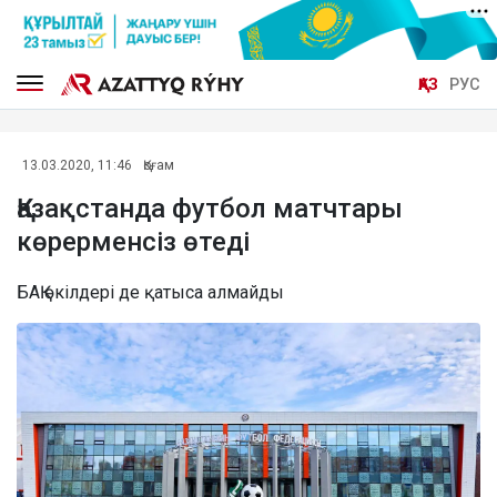
ҚАЗ
РУС
13.03.2020, 11:46
Қоғам
Қазақстанда футбол матчтары
көрерменсіз өтеді
БАҚ өкілдері де қатыса алмайды