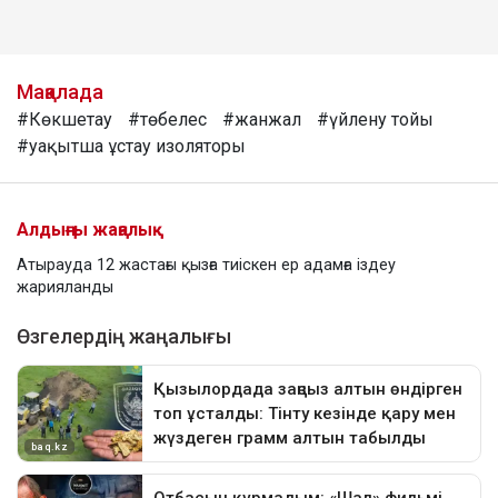
Мақалада
#Көкшетау
#төбелес
#жанжал
#үйлену тойы
#уақытша ұстау изоляторы
Алдыңғы жаңалық
Атырауда 12 жастағы қызға тиіскен ер адамға іздеу
жарияланды