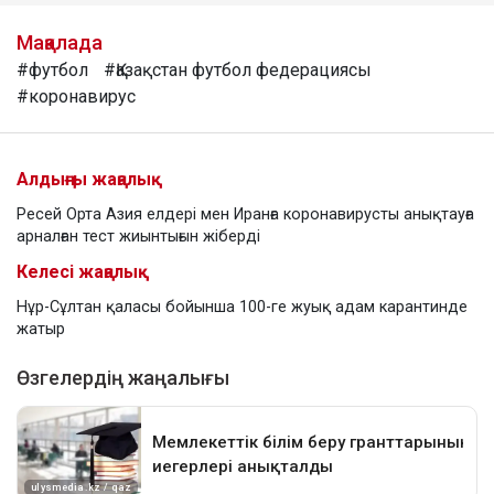
Мақалада
#футбол
#Қазақстан футбол федерациясы
#коронавирус
Алдыңғы жаңалық
Ресей Орта Азия елдері мен Иранға коронавирусты анықтауға
арналған тест жиынтығын жіберді
Келесі жаңалық
Нұр-Сұлтан қаласы бойынша 100-ге жуық адам карантинде
жатыр