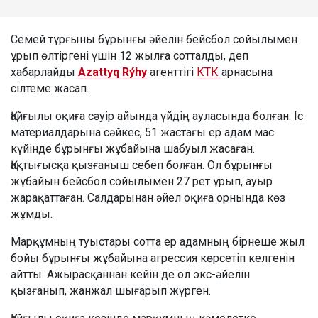
Семей тұрғыны бұрынғы әйелін бейсбол сойылымен
ұрып өлтіргені үшін 12 жылға сотталды, деп
хабарлайды
Azattyq Rýhy
агенттігі
КТК
арнасына
сілтеме жасап.
Қайғылы оқиға сәуір айында үйдің ауласында болған. Іс
материалдарына сәйкес, 51 жастағы ер адам мас
күйінде бұрынғы жұбайына шабуыл жасаған.
Қақтығысқа қызғаныш себеп болған. Ол бұрынғы
жұбайын бейсбол сойылымен 27 рет ұрып, ауыр
жарақаттаған. Салдарынан әйел оқиға орнында көз
жұмды.
Марқұмның туыстары сотта ер адамның бірнеше жыл
бойы бұрынғы жұбайына агрессия көрсетіп келгенін
айтты. Ажырасқаннан кейін де ол экс-әйелін
қызғанып, жанжал шығарып жүрген.