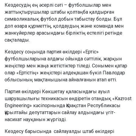
Кездесудің ең әсерлі сәті – футболшылар мен
жаттықтырушылар штабы қолтаңба қалдырған
символикалық футбол добын табыстау болды. Бұл
доп өзара құрметтің, қолдаудың және команда мен
жанкүйерлер арасындағы бірліктің естелігі ретінде
сақталады.
Кездесу соңында партия өкілдері «Ертіс»
футболшыларына алдағы ойында сәттілік, жарқын
жеңістер мен жаңа жетістіктер тіледі. Сонымен қатар
олар «Ертістің» жеңістері әлдеқашан бүкіл Павлодар
облысының мақтанышына айналғанын атап өтті.
Партия өкілдері Көкшетау қаласындағы ауыл
шаруашылығы техникасын өндіретін отандық «Kazrost
Engineering» кәсіпорнында Қазақстан Республикасы
Құрылтайы депутаттарын сайлау алдындағы үгіт-
насихат науқанын жүргізді.
Кездесу барысында сайлауалды штаб өкілдері