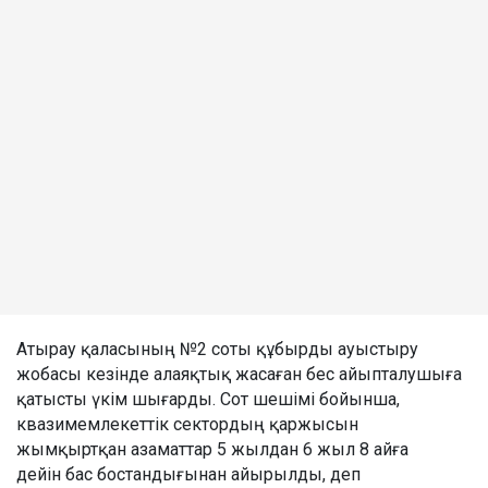
Атырау қаласының №2 соты құбырды ауыстыру
жобасы кезінде алаяқтық жасаған бес айыпталушыға
қатысты үкім шығарды. Сот шешімі бойынша,
квазимемлекеттік сектордың қаржысын
жымқыртқан азаматтар 5 жылдан 6 жыл 8 айға
дейін бас бостандығынан айырылды, деп