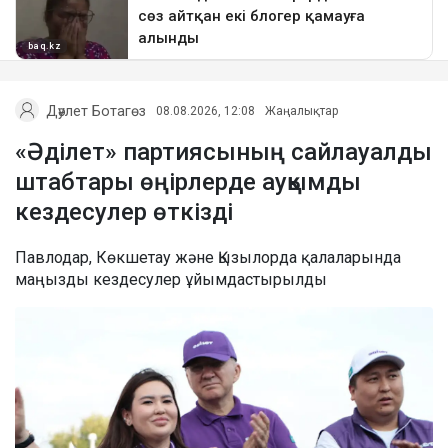
Дәулет Ботагөз
08.08.2026, 12:08
Жаңалықтар
«Әділет» партиясының сайлауалды
штабтары өңірлерде ауқымды
кездесулер өткізді
Павлодар, Көкшетау және Қызылорда қалаларында
маңызды кездесулер ұйымдастырылды