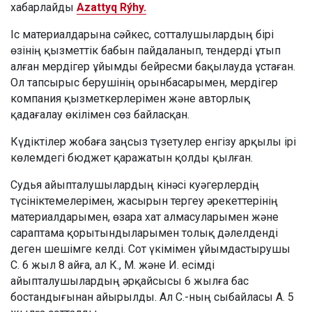
хабарлайды
Azattyq Rýhy.
Іс материалдарына сәйкес, сотталушылардың бірі
өзінің қызметтік бабын пайдаланып, тендерді ұтып
алған мердігер ұйымды бейресми бақылауда ұстаған.
Ол тапсырыс берушінің орынбасарымен, мердігер
компания қызметкерлерімен және авторлық
қадағалау өкілімен сөз байласқан.
Күдіктілер жобаға заңсыз түзетулер енгізу арқылы ірі
көлемдегі бюджет қаражатын қолды қылған.
Судья айыпталушылардың кінәсі куәгерлердің
түсініктемелерімен, жасырын тергеу әрекеттерінің
материалдарымен, өзара хат алмасуларымен және
сараптама қорытындыларымен толық дәлелденді
деген шешімге келді. Сот үкімімен ұйымдастырушы
С. 6 жыл 8 айға, ал К., М. және И. есімді
айыпталушылардың әрқайсысы 6 жылға бас
бостандығынан айырылды. Ал С.-ның сыбайласы А. 5