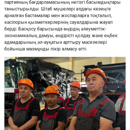
партияның бағдарламасының негізгі басымдықтары
таныстырылды. Штаб мүшелері алдағы кезеңге
арналған бастамалар мен жоспарларға тоқталып,
кәсіпорын қызметкерлерінің сауалдарына жауап
берді. Басқосу барысында өңірдің әлеуметтік-
экономикалық дамуы, өндірісті қолдау және еңбек
адамдарының әл-ауқатын арттыру мәселелері
бойынша мазмұнды пікір алмасу өтті.