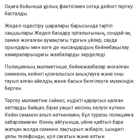
Оқиға бойынша ұрлық фактісімен сотқа дейінгі тергеу
басталды.
Жедел-іздестіру шаралары барысында тәртіп
сақшылары Жедел басқару орталығының, сондай-ақ
сөмке жоғалған аумақтағы тұрғын үйлер, сауда
орындары мен өзге де нысандардың бейнебақылау
камераларындағы жазбаларды зерделеді.
Полицияның мәліметінше, бейнежазбалар жоғалған
сөмкенің кейінгі қозғалысын анықтауға және оны
тауып алған әйелдің жеке басын белгілеуге мүмкіндік
берген.
Тергеу мәліметіне сәйкес, күдікті қараусыз қалған
заттарды байқап, біраз уақыт иесінің келуін күткен.
Кейін сөмкені алып кеткенімен, бұл туралы полицияға
хабарламаған. Өзінің айтуынша, үйіне қайтып бара
жатқан жолда сөмкені лақтырып жіберіп, ішіндегі
ұялы телефонды, қол сағатын және алтын