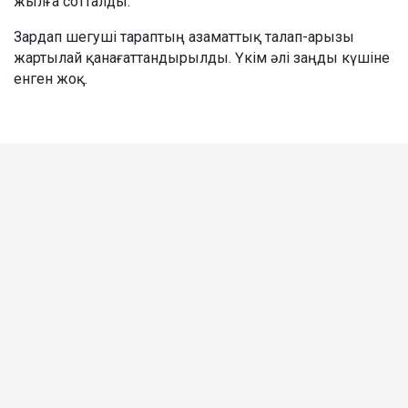
жылға сотталды.
Зардап шегуші тараптың азаматтық талап-арызы
жартылай қанағаттандырылды. Үкім әлі заңды күшіне
енген жоқ.