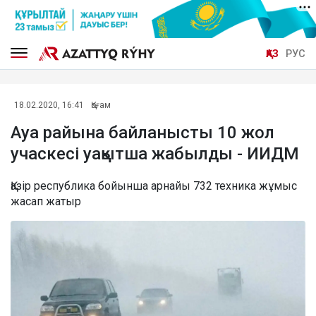
ҚАЗ
РУС
18.02.2020, 16:41
Қоғам
Ауа райына байланысты 10 жол
учаскесі уақытша жабылды - ИИДМ
Қазір республика бойынша арнайы 732 техника жұмыс
жасап жатыр