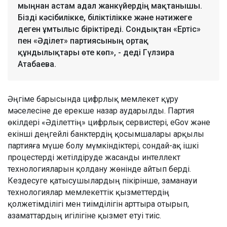
мыңнан астам адал жанкүйердің мақтанышы.
Бізді кәсібилікке, біліктілікке және нәтижеге
деген ұмтылыс біріктіреді. Сондықтан «Ертіс»
пен «Әділет» партиясының ортақ
құндылықтары өте көп», - деді Гүлзира
Атабаева.
Әңгіме барысында цифрлық мемлекет құру
мәселесіне де ерекше назар аударылды. Партия
өкілдері «Әділеттің» цифрлық сервистері, eGov және
екінші деңгейлі банктердің қосымшалары арқылы
партияға мүше болу мүмкіндіктері, сондай-ақ ішкі
процестерді жетілдіруде жасанды интеллект
технологияларын қолдану жөнінде айтып берді.
Кездесуге қатысушылардың пікірінше, заманауи
технологиялар мемлекеттік қызметтердің
қолжетімділігі мен тиімділігін арттыра отырып,
азаматтардың игілігіне қызмет етуі тиіс.