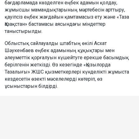
бағдарламада көзделген еңбек адамын қолдау,
жұмысшы мамандықтарының мәртебесін арттыру,
қауіпсіз еңбек жағдайын қамтамасыз ету және «Таза
Қазақстан» бастамасы аясындағы міндеттер
таныстырылды.
Облыстық сайлауалды штабтың өкілі Асхат
Шәукенбаев еңбек адамының құқықтары мен
әлеуметтік қорғалуын күшейтуге ерекше басымдық
берілгенін жеткізді. Өз кезегінде «Қызылорда
Тазалығы» ЖШС қызметкерлері күнделікті жұмыста
кездесетін өзекті мәселелерді көтеріп, өз
ұсыныстарын білдірді.