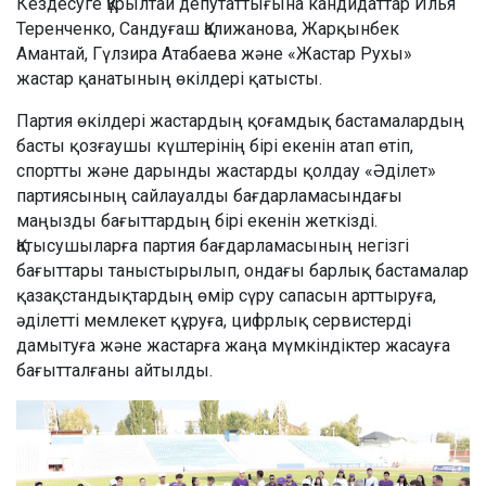
Кездесуге Құрылтай депутаттығына кандидаттар Илья
Теренченко, Сандуғаш Қалижанова, Жарқынбек
Амантай, Гүлзира Атабаева және «Жастар Рухы»
жастар қанатының өкілдері қатысты.
Партия өкілдері жастардың қоғамдық бастамалардың
басты қозғаушы күштерінің бірі екенін атап өтіп,
спортты және дарынды жастарды қолдау «Әділет»
партиясының сайлауалды бағдарламасындағы
маңызды бағыттардың бірі екенін жеткізді.
Қатысушыларға партия бағдарламасының негізгі
бағыттары таныстырылып, ондағы барлық бастамалар
қазақстандықтардың өмір сүру сапасын арттыруға,
әділетті мемлекет құруға, цифрлық сервистерді
дамытуға және жастарға жаңа мүмкіндіктер жасауға
бағытталғаны айтылды.