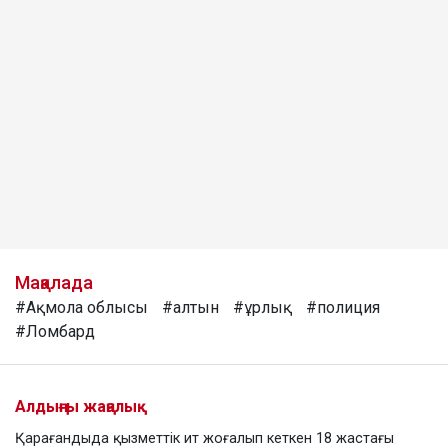
Мақалада
#Ақмола облысы
#алтын
#ұрлық
#полиция
#Ломбард
Алдыңғы жаңалық
Қарағандыда қызметтік ит жоғалып кеткен 18 жастағы