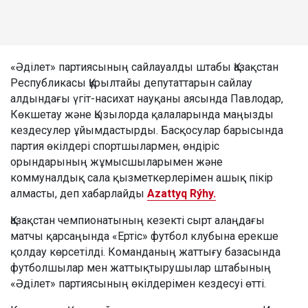
«Әділет» партиясының сайлауалды штабы Қазақстан
Республикасы Құрылтайы депутаттарын сайлау
алдындағы үгіт-насихат науқаны аясында Павлодар,
Көкшетау және Қызылорда қалаларында маңызды
кездесулер ұйымдастырды. Басқосулар барысында
партия өкілдері спортшылармен, өндіріс
орындарының жұмысшыларымен және
коммуналдық сала қызметкерлерімен ашық пікір
алмасты, деп хабарлайды
Azattyq Rýhy.
Қазақстан чемпионатының кезекті сырт алаңдағы
матчы қарсаңында «Ертіс» футбол клубына ерекше
қолдау көрсетілді. Команданың жаттығу базасында
футболшылар мен жаттықтырушылар штабының
«Әділет» партиясының өкілдерімен кездесуі өтті.