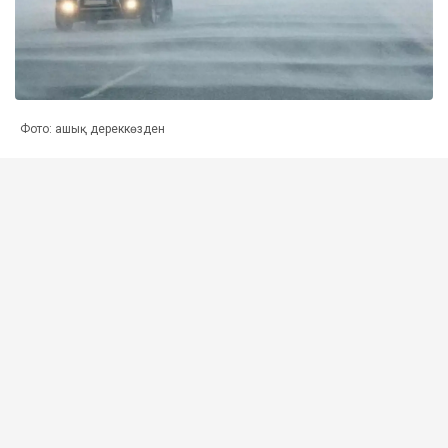
Фото: ашық дереккөзден