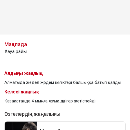
Мақалада
#ауа райы
Алдыңғы жаңалық
Алматыда жедел жәрдем көліктері балшыққа батып қалды
Келесі жаңалық
Қазақстанда 4 мыңға жуық дәрігер жетіспейді