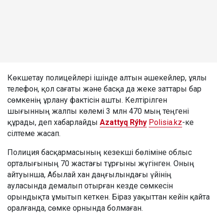
Көкшетау полицейлері ішінде алтын әшекейлер, ұялы
телефон, қол сағаты және басқа да жеке заттары бар
сөмкенің ұрлану фактісін ашты. Келтірілген
шығынның жалпы көлемі 3 млн 470 мың теңгені
құрады, деп хабарлайды
Azattyq Rýhy
Polisia.kz
-ке
сілтеме жасап.
Полиция басқармасының кезекші бөліміне облыс
орталығының 70 жастағы тұрғыны жүгінген. Оның
айтуынша, Абылай хан даңғылындағы үйінің
ауласында демалып отырған кезде сөмкесін
орындықта ұмытып кеткен. Біраз уақыттан кейін қайта
оралғанда, сөмке орнында болмаған.