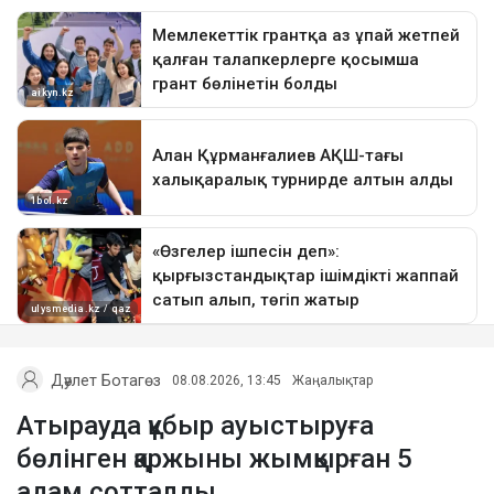
Дәулет Ботагөз
08.08.2026, 13:45
Жаңалықтар
Атырауда құбыр ауыстыруға
бөлінген қаржыны жымқырған 5
адам сотталды