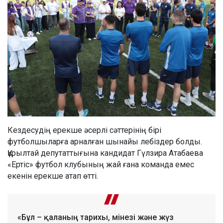
Кездесудің ерекше әсерлі сәттерінің бірі
футболшыларға арналған шынайы лебіздер болды.
Құрылтай депутаттығына кандидат Гүлзира Атабаева
«Ертіс» футбол клубының жай ғана команда емес
екенін ерекше атап өтті.
«Бұл – қаланың тарихы, мінезі және жүз