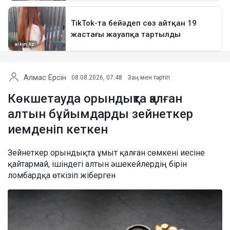
Алмас Ерсін
08.08.2026, 07:48
Заң мен тәртіп
Көкшетауда орындықта қалған
алтын бұйымдарды зейнеткер
иемденіп кеткен
Зейнеткер орындықта ұмыт қалған сөмкені иесіне
қайтармай, ішіндегі алтын әшекейлердің бірін
ломбардқа өткізіп жіберген