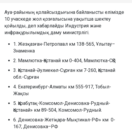
Ауа-райының қолайсыздығына байланысты елімізде
10 учаскеде жол қозғалысына уақытша шектеу
қойылды, деп хабарлайды Индустрия және
инфрақұрылымдық даму министрлігі.
1. Жезқазған-Петропавл км 138-565, Ұлытау–
Знаменка
2. Мамлютка-Қостанай км 0-404, Мамлютка-СҚО
3. Қостанай-Әулиекөл-Сұрған км 7-260, Қостанай
обл.-Сұрған
4. Екатеринбург-Алматы км 555-917, Тобыл-
Жақсы
5. Қарабұтақ-Комсомол-Денисовка-Рудный-
Қостанай» км 89-504, Комсомол-Рудный.
6. Денисовка-Жетіқара-Мықтикөл-РФ» км 0-
167, Денисовка–РФ