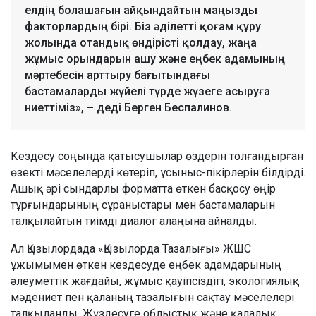
елдің болашағын айқындайтын маңызды
факторлардың бірі. Біз әділетті қоғам құру
жолында отандық өндірісті қолдау, жаңа
жұмыс орындарын ашу және еңбек адамының
мәртебесін арттыру бағытындағы
бастамаларды жүйелі түрде жүзеге асыруға
ниеттіміз», – деді Берген Беспалинов.
Кездесу соңында қатысушылар өздерін толғандырған
өзекті мәселелерді көтеріп, ұсыныс-пікірлерін білдірді.
Ашық әрі сындарлы форматта өткен басқосу өңір
тұрғындарының сұраныстары мен бастамаларын
талқылайтын тиімді диалог алаңына айналды.
Ал Қызылордада «Қызылорда Тазалығы» ЖШС
ұжымымен өткен кездесуде еңбек адамдарының
әлеуметтік жағдайы, жұмыс қауіпсіздігі, экологиялық
мәдениет пен қаланың тазалығын сақтау мәселелері
талқыланды. Жүздесуге облыстық және қалалық