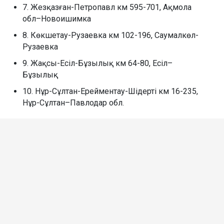
7. Жезқазған-Петропавл км 595-701, Ақмола
обл–Новоишимка
8. Көкшетау-Рузаевка км 102-196, Саумалкөл-
Рузаевка
9. Жақсы-Есіл-Бұзылық км 64-80, Есіл–
Бұзылық
10. Нұр-Сұлтан-Ерейментау-Шідерті км 16-235,
Нұр-Сұлтан–Павлодар обл.