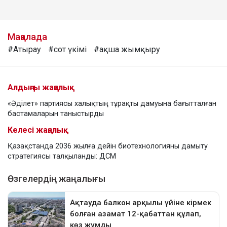
Мақалада
#Атырау
#сот үкімі
#ақша жымқыру
Алдыңғы жаңалық
«Әділет» партиясы халықтың тұрақты дамуына бағытталған
бастамаларын таныстырды
Келесі жаңалық
Қазақстанда 2036 жылға дейін биотехнологияны дамыту
стратегиясы талқыланды: ДСМ