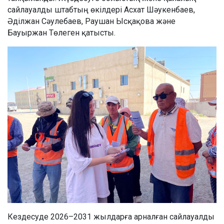
сайлауалды штабтың өкілдері Асхат Шәукенбаев,
Әділжан Сәулебаев, Раушан Ысқақова және
Бауыржан Төлеген қатысты.
Кездесуде 2026–2031 жылдарға арналған сайлауалды