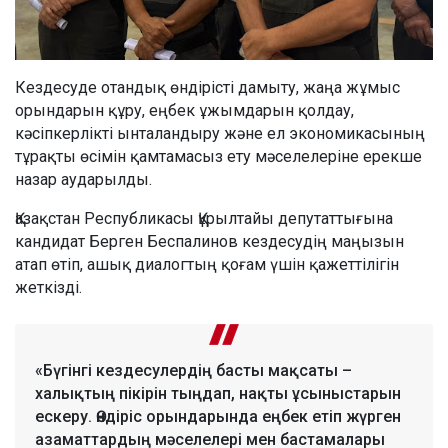
Кездесуде отандық өндірісті дамыту, жаңа жұмыс
орындарын құру, еңбек ұжымдарын қолдау,
кәсіпкерлікті ынталандыру және ел экономикасының
тұрақты өсімін қамтамасыз ету мәселелеріне ерекше
назар аударылды.
Қазақстан Республикасы Құрылтайы депутаттығына
кандидат Берген Беспалинов кездесудің маңызын
атап өтіп, ашық диалогтың қоғам үшін қажеттілігін
жеткізді.
«Бүгінгі кездесулердің басты мақсаты –
халықтың пікірін тыңдап, нақты ұсыныстарын
ескеру. Өндіріс орындарында еңбек етіп жүрген
азаматтардың мәселелері мен бастамалары