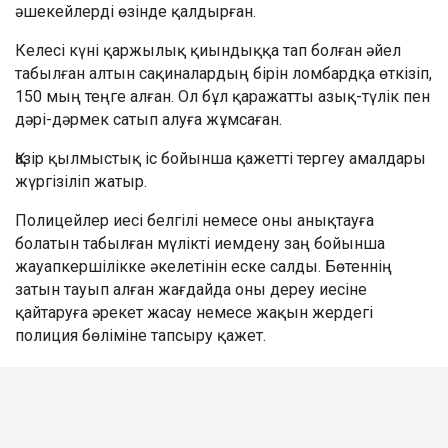
әшекейлерді өзінде қалдырған.
Келесі күні қаржылық қиындыққа тап болған әйел
табылған алтын сақиналардың бірін ломбардқа өткізіп,
150 мың теңге алған. Ол бұл қаражатты азық-түлік пен
дәрі-дәрмек сатып алуға жұмсаған.
Қазір қылмыстық іс бойынша қажетті тергеу амалдары
жүргізіліп жатыр.
Полицейлер иесі белгілі немесе оны анықтауға
болатын табылған мүлікті иемдену заң бойынша
жауапкершілікке әкелетінін еске салды. Бөтеннің
затын тауып алған жағдайда оны дереу иесіне
қайтаруға әрекет жасау немесе жақын жердегі
полиция бөліміне тапсыру қажет.