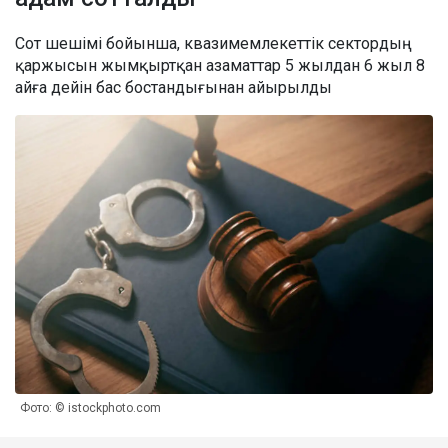
Сот шешімі бойынша, квазимемлекеттік сектордың
қаржысын жымқыртқан азаматтар 5 жылдан 6 жыл 8
айға дейін бас бостандығынан айырылды
Фото: © istockphoto.com