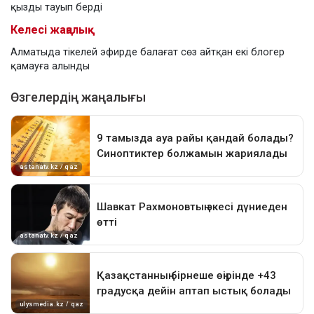
қызды тауып берді
Келесі жаңалық
Алматыда тікелей эфирде балағат сөз айтқан екі блогер
қамауға алынды