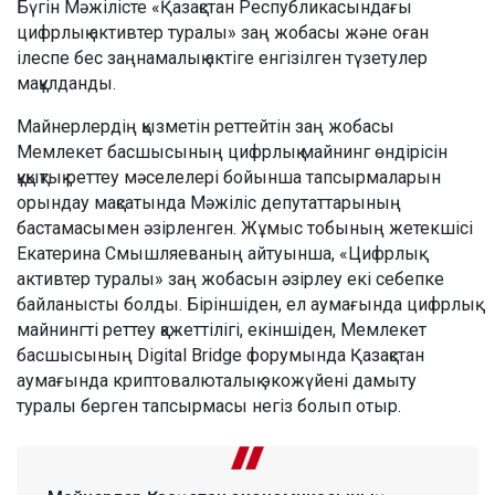
Бүгін Мәжілісте «Қазақстан Республикасындағы
цифрлық активтер туралы» заң жобасы және оған
ілеспе бес заңнамалық актіге енгізілген түзетулер
мақұлданды.
Майнерлердің қызметін реттейтін заң жобасы
Мемлекет басшысының цифрлық майнинг өндірісін
құқықтық реттеу мәселелері бойынша тапсырмаларын
орындау мақсатында Мәжіліс депутаттарының
бастамасымен әзірленген. Жұмыс тобының жетекшісі
Екатерина Смышляеваның айтуынша, «Цифрлық
активтер туралы» заң жобасын әзірлеу екі себепке
байланысты болды. Біріншіден, ел аумағында цифрлық
майнингті реттеу қажеттілігі, екіншіден, Мемлекет
басшысының Digital Bridge форумында Қазақстан
аумағында криптовалюталық экожүйені дамыту
туралы берген тапсырмасы негіз болып отыр.