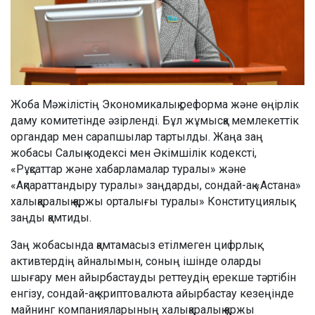
Жоба Мәжілістің Экономикалық реформа және өңірлік
даму комитетінде әзірленді. Бұл жұмысқа мемлекеттік
органдар мен сарапшылар тартылды. Жаңа заң
жобасы Салық кодексі мен Әкімшілік кодексті,
«Рұқсаттар және хабарламалар туралы» және
«Ақпараттандыру туралы» заңдарды, сондай-ақ «Астана»
халықаралық қаржы орталығы туралы» Конституциялық
заңды қамтиды.
Заң жобасында қамтамасыз етілмеген цифрлық
активтердің айналымын, соның ішінде оларды
шығару мен айырбастауды реттеудің ерекше тәртібін
енгізу, сондай-ақ криптовалюта айырбастау кезеңінде
майнинг компанияларының халықаралық қаржы