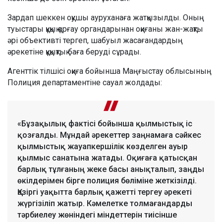
Зардап шеккен оқушы ауруханаға жатқызылды. Оның
туыстары құқық қорғау органдарынан оқиғаны жан-жақты
әрі объективті тергеп, шабуыл жасағандардың
әрекетіне құқықтық баға беруді сұрады.
Агенттік тілшісі оқиға бойынша Маңғыстау облысының
Полиция департаментіне сауал жолдады:
«Бұзақылық фактісі бойынша қылмыстық іс
қозғалды. Мұндай әрекеттер заңнамаға сәйкес
қылмыстық жауапкершілік көзделген ауыр
қылмыс санатына жатады. Оқиғаға қатысқан
барлық тұлғаның жеке басы анықталып, заңды
өкілдерімен бірге полиция бөліміне жеткізілді.
Қазіргі уақытта барлық қажетті тергеу әрекеті
жүргізіліп жатыр. Кәмелетке толмағандарды
тәрбиелеу жөніндегі міндеттерін тиісінше