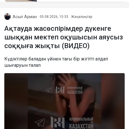
Асыл Арман
05.08.2026, 10:33
Жаңалықтар
Ақтауда жасөспірімдер дүкенге
шыққан мектеп оқушысын аяусыз
соққыға жықты (ВИДЕО)
Күдіктілер баладан үйінен тағы бір жігітті алдап
шығаруын талап