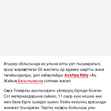
Атырау облысында өз ұлына алты рет пышақ салып,
ауыр жарақаттаған 56 жастағы ер адамға шартты жаза
тағайындалды, деп хабарлайды
Azattyq Rýhy
«Ақ
Жайық»
басылымына
сілтеме жасап.
Оқиға Томарлы ауылындағы үйлердің бірінде болған.
Сот материалдарына сәйкес, 11 сәуір күні кешке әке
мен бала бірге ішімдік ішкен. Кейін екеуінің арасында
жанжал туындаған. Тергеу нұсқасы бойынша, ұлы