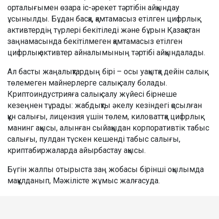
орталығымен өзара іс-әрекет тәртібін айқындау
ұсынылды. Бұдан басқа, қамтамасыз етілген цифрлық
активтердің түрлері бекітіледі және бұрын Қазақстан
заңнамасында бекітілмеген қамтамасыз етілген
цифрлық активтер айналымының тәртібі айқындалады.
Ал басты жаңалықтардың бірі – осы уақытқа дейін салық
төлемеген майнерлерге салық салу болады.
Криптоиндустрияға салық салу жүйесі бірнеше
кезеңнен тұрады: жабдықты әкелу кезіндегі қосылған
құн салығы, лицензия үшін төлем, киловаттқа цифрлық
манинг ақысы, алынған сыйақыдан корпоративтік табыс
салығы, пулдан түскен кешенді табыс салығы,
криптабиржаларда айырбастау ақысы.
Бүгін жалпы отырыста заң жобасы бірінші оқылымда
мақұлданып, Мәжілісте жұмыс жалғасуда.