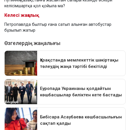
Путиннің Қазақстанға жасайтын сапары кезінде әскери
келісімшартқа қол қойыла ма?
Келесі жаңалық
Петропавлда былтыр ғана сатып алынған автобустар
бұзылып жатыр