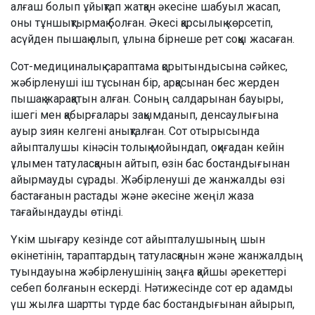
алғаш болып ұйықтап жатқан әкесіне шабуыл жасап,
оны тұншықтырмақ болған. Әкесі қарсылық көрсетіп,
асүйден пышақ алып, ұлына бірнеше рет соққы жасаған.
Сот-медициналық сараптама қорытындысына сәйкес,
жәбірленуші іш тұсынан бір, арқасынан бес жерден
пышақ жарақатын алған. Соның салдарынан бауыры,
ішегі мен қабырғалары зақымданып, денсаулығына
ауыр зиян келгені анықталған. Сот отырысында
айыпталушы кінәсін толық мойындап, оқиғадан кейін
ұлымен татуласқанын айтып, өзін бас бостандығынан
айырмауды сұрады. Жәбірленуші де жанжалды өзі
бастағанын растады және әкесіне жеңіл жаза
тағайындауды өтінді.
Үкім шығару кезінде сот айыпталушының шын
өкінетінін, тараптардың татуласқанын және жанжалдың
туындауына жәбірленушінің заңға қайшы әрекеттері
себеп болғанын ескерді. Нәтижесінде сот ер адамды
үш жылға шартты түрде бас бостандығынан айырып,