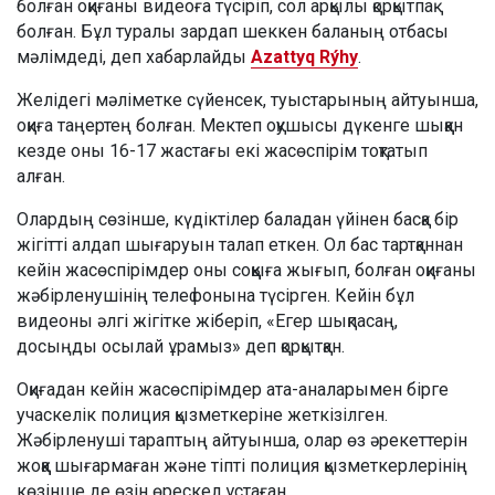
болған оқиғаны видеоға түсіріп, сол арқылы қорқытпақ
болған. Бұл туралы зардап шеккен баланың отбасы
мәлімдеді, деп хабарлайды
Azattyq Rýhy
.
Желідегі мәліметке сүйенсек, туыстарының айтуынша,
оқиға таңертең болған. Мектеп оқушысы дүкенге шыққан
кезде оны 16-17 жастағы екі жасөспірім тоқтатып
алған.
Олардың сөзінше, күдіктілер баладан үйінен басқа бір
жігітті алдап шығаруын талап еткен. Ол бас тартқаннан
кейін жасөспірімдер оны соққыға жығып, болған оқиғаны
жәбірленушінің телефонына түсірген. Кейін бұл
видеоны әлгі жігітке жіберіп, «Егер шықпасаң,
досыңды осылай ұрамыз» деп қорқытқан.
Оқиғадан кейін жасөспірімдер ата-аналарымен бірге
учаскелік полиция қызметкеріне жеткізілген.
Жәбірленуші тараптың айтуынша, олар өз әрекеттерін
жоққа шығармаған және тіпті полиция қызметкерлерінің
көзінше де өзін өрескел ұстаған.