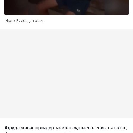
Фото: Видеодан скрин
Ақтауда жасөспірімдер мектеп оқушысын соққыға жығып,