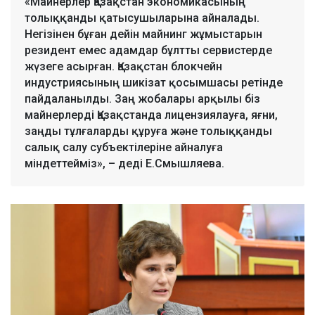
«Майнерлер Қазақстан экономикасының
толыққанды қатысушыларына айналады.
Негізінен бұған дейін майнинг жұмыстарын
резидент емес адамдар бұлтты сервистерде
жүзеге асырған. Қазақстан блокчейн
индустриясының шикізат қосымшасы ретінде
пайдаланылды. Заң жобалары арқылы біз
майнерлерді Қазақстанда лицензиялауға, яғни,
заңды тұлғаларды құруға және толыққанды
салық салу субъектілеріне айналуға
міндеттейміз», – деді Е.Смышляева.