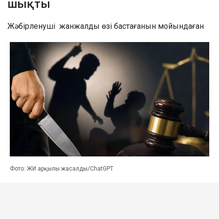
шықты
Жәбірленуші жанжалды өзі бастағанын мойындаған
Фото: ЖИ арқылы жасалды/ChatGPT