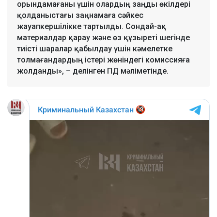
орындамағаны үшін олардың заңды өкілдері
қолданыстағы заңнамаға сәйкес
жауапкершілікке тартылды. Сондай-ақ
материалдар қарау және өз құзыреті шегінде
тиісті шаралар қабылдау үшін кәмелетке
толмағандардың істері жөніндегі комиссияға
жолданды», – делінген ПД мәліметінде.