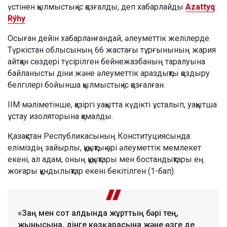
үстінен қылмыстық іс қозғалды, деп хабарлайды
Azattyq
Rýhy
.
Осыған дейін хабарланғандай, әлеуметтік желілерде
Түркістан облысының 66 жастағы тұрғынының жария
айтқан сөздері түсірілген бейнежазбаның таралуына
байланысты діни және әлеуметтік араздықты қоздыру
белгілері бойынша қылмыстық іс қозғалған.
ІІМ мәліметінше, қазіргі уақытта күдікті ұсталып, уақытша
ұстау изоляторына қамалды.
Қазақстан Республикасының Конституциясында
еліміздің зайырлы, құқықтық әрі әлеуметтік мемлекет
екені, ал адам, оның құқықтары мен бостандықтары ең
жоғары құндылықтар екені бекітілген (1-бап).
«Заң мен сот алдында жұрттың бәрі тең,
жынысына, дінге көзқарасына және өзге де