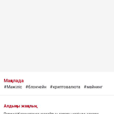
Мақалада
#Мәжіліс
#блокчейн
#криптовалюта
#майнинг
Алдыңғы жаңалық