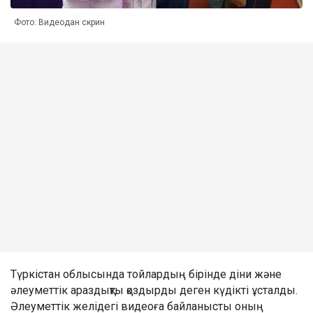
Фото: Видеодан скрин
Түркістан облысында тойлардың бірінде діни және
әлеуметтік араздықты қоздырды деген күдікті ұсталды.
Әлеуметтік желідегі видеоға байланысты оның