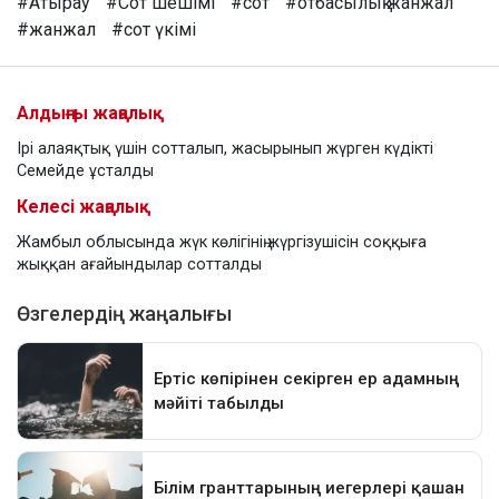
#Атырау
#Сот шешімі
#сот
#отбасылық жанжал
#жанжал
#сот үкімі
Алдыңғы жаңалық
Ірі алаяқтық үшін сотталып, жасырынып жүрген күдікті
Семейде ұсталды
Келесі жаңалық
Жамбыл облысында жүк көлігінің жүргізушісін соққыға
жыққан ағайындылар сотталды