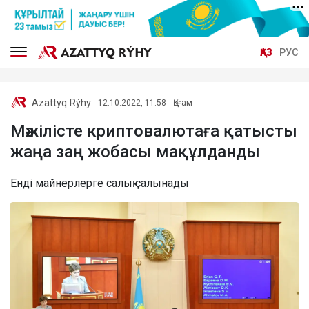
ҚАЗ
РУС
Azattyq Rýhy
12.10.2022, 11:58
Қоғам
Мәжілісте криптовалютаға қатысты
жаңа заң жобасы мақұлданды
Енді майнерлерге салық салынады