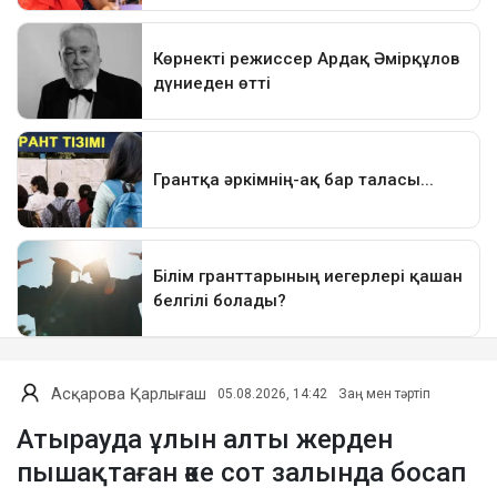
Асқарова Қарлығаш
05.08.2026, 14:42
Заң мен тәртіп
Атырауда ұлын алты жерден
пышақтаған әке сот залында босап