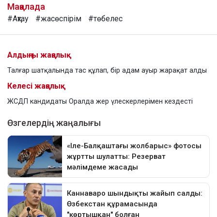
Мақалада
#Ақтау
#жасөспірім
#төбелес
Алдыңғы жаңалық
Талғар шатқалында тас құлап, бір адам ауыр жарақат алды
Келесі жаңалық
ЖСДП кандидаты Оралда жер үлескерлерімен кездесті