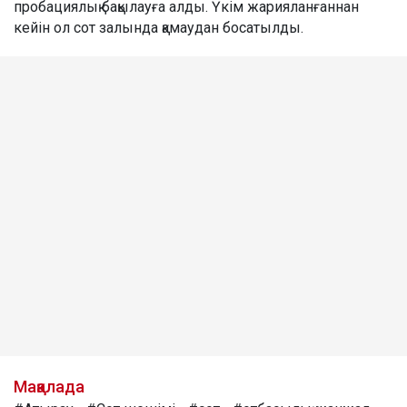
пробациялық бақылауға алды. Үкім жарияланғаннан
кейін ол сот залында қамаудан босатылды.
Мақалада