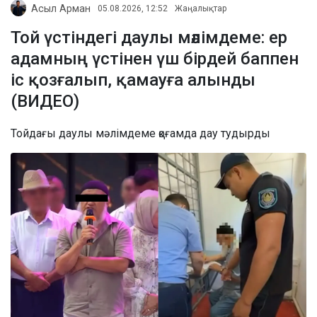
Асыл Арман
05.08.2026, 12:52
Жаңалықтар
Той үстіндегі даулы мәлімдеме: ер
адамның үстінен үш бірдей баппен
іс қозғалып, қамауға алынды
(ВИДЕО)
Тойдағы даулы мәлімдеме қоғамда дау тудырды