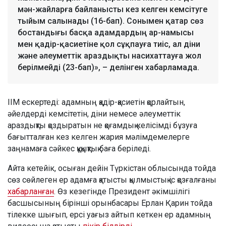
мән-жайларға байланысты кез келген кемсітуге
тыйым салынады (16-бап). Сонымен қатар сөз
бостандығы басқа адамдардың ар-намысы
мен қадір-қасиетіне қол сұқпауға тиіс, ал діни
және әлеуметтік араздықты насихаттауға жол
берілмейді (23-бап)», – делінген хабарламада.
ІІМ ескертеді: адамның қадір-қасиетін қорлайтын,
әйелдерді кемсітетін, діни немесе әлеуметтік
араздықты қоздыратын не қоғамдық келісімді бұзуға
бағытталған кез келген жария мәлімдемелерге
заңнамаға сәйкес құқықтық баға беріледі.
Айта кетейік, осыған дейін Түркістан облысында тойда
сөз сөйлеген ер адамға қатысты қылмыстық іс қозғалғаны
хабарланған
. Өз кезегінде Президент әкімшілігі
басшысының бірінші орынбасары Ерлан Қарин тойда
тілекке шығып, ерсі уағыз айтып кеткен ер адамның