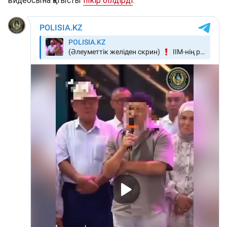
видеосына қатысты
пікір білдірді
.