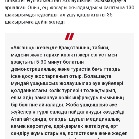
танысты. Әуе кемесі екі жолаушыны тасымалдауға
арналған. Оның ең жоғары жылдамдығы сағатына 130
шақырымды құрайды, ал ұшу қашықтығы 35
шақырымға дейін жетеді.
«Алғашқы кезеңде Қазақстанның табиғи,
мәдени және тарихи көрікті жерлері үстімен
ұзақтығы 5-30 минут болатын
демонстрациялық және туристік бағыттарды
іске қосу жоспарланып отыр. Болашақта
мұндай ұшқышсыз жолаушылар әуе жүйелері
қолданыстағы көлік түрлерін толықтырып,
еліміздің заманауи көлік инфрақұрылымының
бір бөлігіне айналады. Жоба ұшқышсыз әуе
жүйелерін түрлі салада пайдалануды көздейді.
Атап айтқанда, оларды шұғыл медициналық
көмек көрсетуге, дәрі-дәрмек жеткізуге, өрт
сөндіру жұмыстарына, логистикаға және жедел