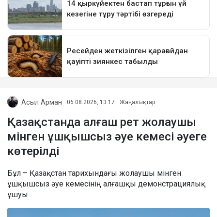
Асыл Арман
06.08.2026, 13:17
Жаңалықтар
Қазақстанда алғаш рет жолаушы
мінген ұшқышсыз әуе кемесі әуеге
көтерілді
Бұл – Қазақстан тарихындағы жолаушы мінген
ұшқышсыз әуе кемесінің алғашқы демонстрациялық
ұшуы