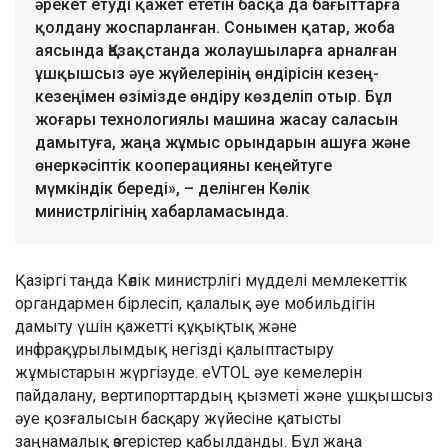
әрекет етуді қажет ететін басқа да бағыттарға
қолдану жоспарланған. Сонымен қатар, жоба
аясында Қазақстанда жолаушыларға арналған
ұшқышсыз әуе жүйелерінің өндірісін кезең-
кезеңімен өзімізде өндіру көзделіп отыр. Бұл
жоғары технологиялы машина жасау саласын
дамытуға, жаңа жұмыс орындарын ашуға және
өнеркәсіптік кооперацияны кеңейтуге
мүмкіндік береді», – делінген Көлік
министрлігінің хабарламасында.
Қазіргі таңда Көлік министрлігі мүдделі мемлекеттік
органдармен бірлесіп, қалалық әуе мобильдігін
дамыту үшін қажетті құқықтық және
инфрақұрылымдық негізді қалыптастыру
жұмыстарын жүргізуде. eVTOL әуе кемелерін
пайдалану, вертипорттардың қызметі және ұшқышсыз
әуе қозғалысын басқару жүйесіне қатысты
заңнамалық өзгерістер қабылданды. Бұл жаңа