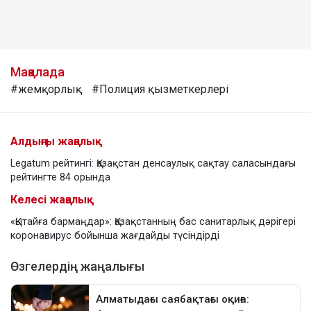
Мақалада
#жемқорлық
#Полиция қызметкерлері
Алдыңғы жаңалық
Legatum рейтингі: Қазақстан денсаулық сақтау саласындағы
рейтингте 84 орында
Келесі жаңалық
«Қытайға бармаңдар»: Қазақстанның бас санитарлық дәрігері
коронавирус бойынша жағдайды түсіндірді