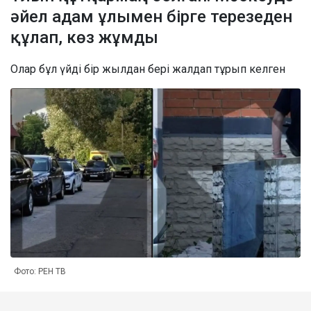
әйел адам ұлымен бірге терезеден
құлап, көз жұмды
Олар бұл үйді бір жылдан бері жалдап тұрып келген
Фото: РЕН ТВ