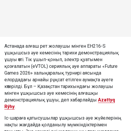
Астанада алғаш рет жолаушы мінген EH216-S
ұшқышсыз әуе кемесінің тарихи демонстрациялық
ұшуы өтті. Тік ұшып-қонып, электр қуатымен
қозғалатын (eVTOL) сериялық әуе аппараты «Future
Games 2026» халықаралық турнирі аясында
елордадағы арнайы рұқсат етілген аумақта әуеге
көтерілді. Бұл – Қазақстан тарихындағы жолаушы
мінген ұшқышсыз әуе кемесінің алғашқы
демонстрациялық ұшуы, деп хабарлайды
Azattyq
Rýhy
.
Іс-шараға қатысушылар ұшқышсыз әуе жүйелерінің
нақты жағдайда қолданылу мүмкіндіктерімен