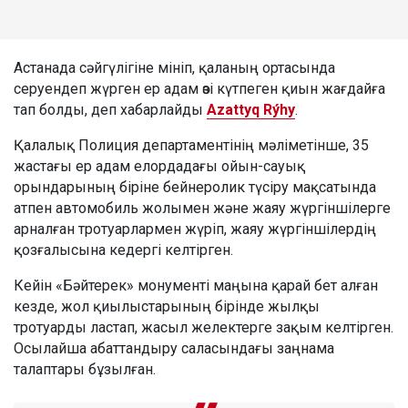
Астанада сәйгүлігіне мініп, қаланың ортасында
серуендеп жүрген ер адам өзі күтпеген қиын жағдайға
тап болды, деп хабарлайды
Azattyq Rýhy
.
Қалалық Полиция департаментінің мәліметінше, 35
жастағы ер адам елордадағы ойын-сауық
орындарының біріне бейнеролик түсіру мақсатында
атпен автомобиль жолымен және жаяу жүргіншілерге
арналған тротуарлармен жүріп, жаяу жүргіншілердің
қозғалысына кедергі келтірген.
Кейін «Бәйтерек» монументі маңына қарай бет алған
кезде, жол қиылыстарының бірінде жылқы
тротуарды ластап, жасыл желектерге зақым келтірген.
Осылайша абаттандыру саласындағы заңнама
талаптары бұзылған.