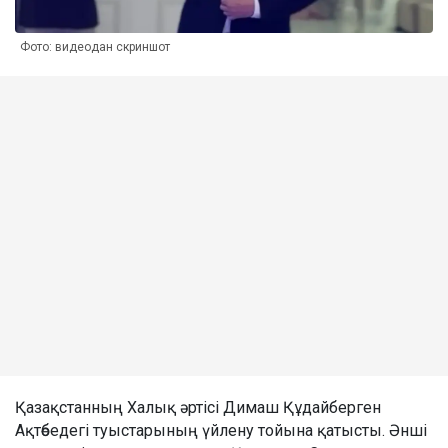
Фото: видеодан скриншот
Қазақстанның Халық әртісі Димаш Құдайберген
Ақтөбедегі туыстарының үйлену тойына қатысты. Әнші