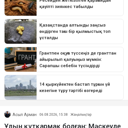
Асыл Арман
06.08.2026, 15:38
Жаңалықтар
Ұлын құтқармақ болған: Мәскеуде