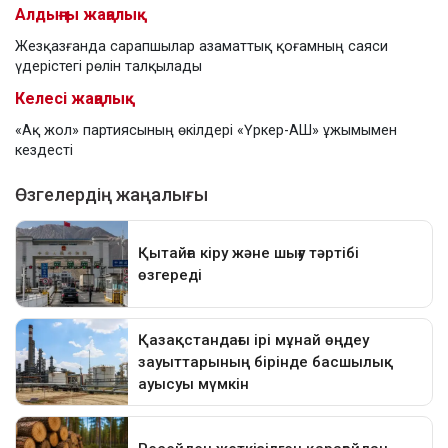
Алдыңғы жаңалық
Жезқазғанда сарапшылар азаматтық қоғамның саяси
үдерістегі рөлін талқылады
Келесі жаңалық
«Ақ жол» партиясының өкілдері «Үркер-АШ» ұжымымен
кездесті