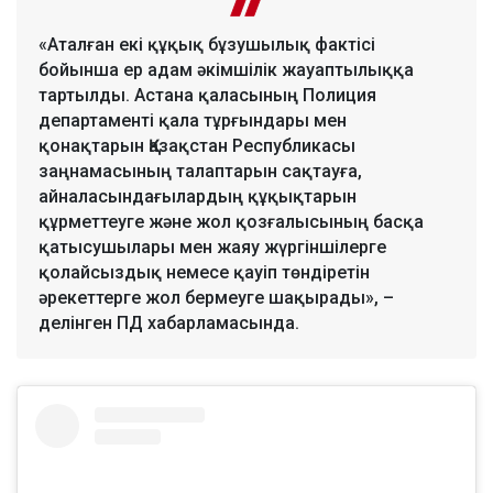
«Аталған екі құқық бұзушылық фактісі
бойынша ер адам әкімшілік жауаптылыққа
тартылды. Астана қаласының Полиция
департаменті қала тұрғындары мен
қонақтарын Қазақстан Республикасы
заңнамасының талаптарын сақтауға,
айналасындағылардың құқықтарын
құрметтеуге және жол қозғалысының басқа
қатысушылары мен жаяу жүргіншілерге
қолайсыздық немесе қауіп төндіретін
әрекеттерге жол бермеуге шақырады», –
делінген ПД хабарламасында.