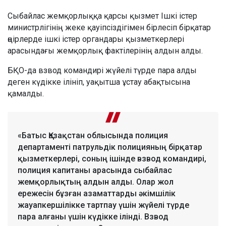
Сыбайлас жемқорлыққа қарсы қызмет Ішкі істер
министрлігінің жеке қауіпсіздігімен бірлесіп бірқатар
өңірлерде ішкі істер органдары қызметкерлері
арасындағы жемқорлық фактілерінің алдын алды.
БҚО-да взвод командирі жүйелі түрде пара алды
деген күдікке ілініп, уақытша ұстау абақтысына
қамалды.
«Батыс Қазақстан облысында полиция
департаменті патрульдік полицияның бірқатар
қызметкерлері, соның ішінде взвод командирі,
полиция капитаны арасында сыбайлас
жемқорлықтың алдын алды. Олар жол
ережесін бұзған азаматтарды әкімшілік
жауапкершілікке тартпау үшін жүйелі түрде
пара алғаны үшін күдікке ілінді. Взвод