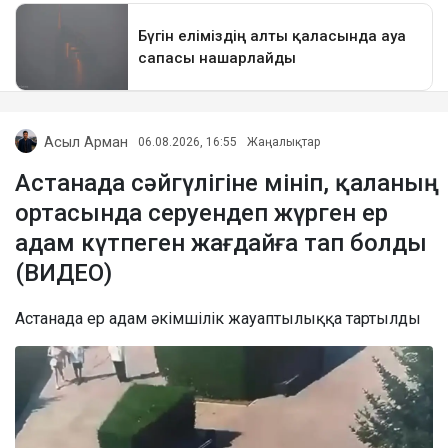
Асыл Арман
06.08.2026, 16:55
Жаңалықтар
Астанада сәйгүлігіне мініп, қаланың
ортасында серуендеп жүрген ер
адам күтпеген жағдайға тап болды
(ВИДЕО)
Астанада ер адам әкімшілік жауаптылыққа тартылды