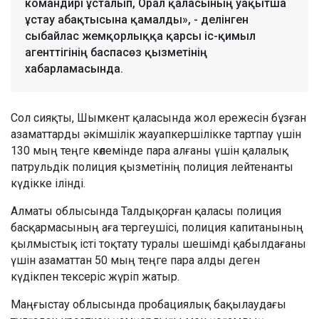
командирі ұсталып, Орал қаласының уақытша
ұстау абақтысына қамалды», - делінген
сыбайлас жемқорлыққа қарсы іс-қимыл
агенттігінің баспасөз қызметінің
хабарламасында.
Сол сияқты, Шымкент қаласында жол ережесін бұзған
азаматтарды әкімшілік жауапкершілікке тартпау үшін
130 мың теңге көлемінде пара алғаны үшін қалалық
патрульдік полиция қызметінің полиция лейтенанты
күдікке ілінді.
Алматы облысында Талдықорған қаласы полиция
басқармасының аға тергеушісі, полиция капитанының
қылмыстық істі тоқтату туралы шешімді қабылдағаны
үшін азаматтан 50 мың теңге пара алды деген
күдікпен тексеріс жүріп жатыр.
Маңғыстау облысында пробациялық бақылаудағы