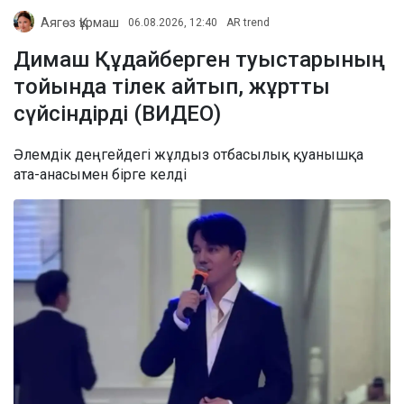
Аягөз Құрмаш
06.08.2026, 12:40
AR trend
Димаш Құдайберген туыстарының
тойында тілек айтып, жұртты
сүйсіндірді (ВИДЕО)
Әлемдік деңгейдегі жұлдыз отбасылық қуанышқа
ата-анасымен бірге келді