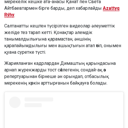
мерекелік кешке ата-анасы Қанат пен Света
Айтбаевтармен бірге барды, деп хабарлайды
Azattyq
Rýhy
.
Салтанатты кештен түсірілген видеолар әлеуметтік
желіде тез тарап кетті. Қонақтар әлемдік
танымалдылығына қарамастан, әншінің
қарапайымдылығы мен ашықтығын атап өтіп, онымен
қуана суретке түсті.
Жарияланған кадрлардан Димаштың қарындасына
арнап жүрекжарды тост сөйлегенін, сондай-ақ өз
репертуарынан бірнеше ән орындап, отбасылық
мерекенің көркін арттырғанын байқауға болады.