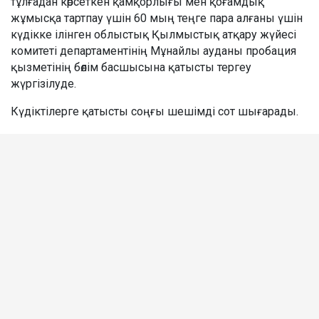
тұлғадан көрсеткен қамқорлығы мен қоғамдық
жұмысқа тартпау үшін 60 мың теңге пара алғаны үшін
күдікке ілінген облыстық Қылмыстық атқару жүйесі
комитеті департаментінің Мұнайлы ауданы пробация
қызметінің бөлім басшысына қатысты тергеу
жүргізілуде.
Күдіктілерге қатысты соңғы шешімді сот шығарады.