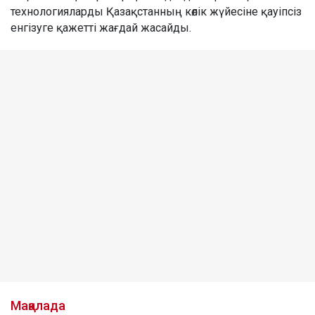
технологияларды Қазақстанның көлік жүйесіне қауіпсіз
енгізуге қажетті жағдай жасайды.
Мақалада