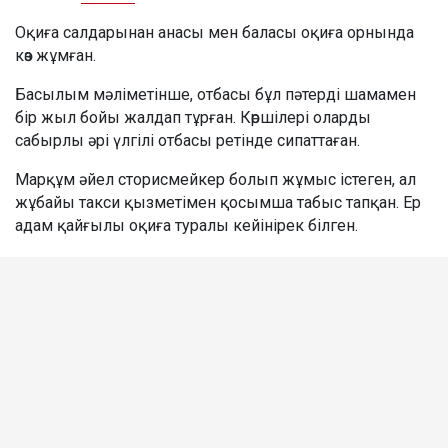
Оқиға салдарынан анасы мен баласы оқиға орнында
көз жұмған.
Басылым мәліметінше, отбасы бұл пәтерді шамамен
бір жыл бойы жалдап тұрған. Көршілері оларды
сабырлы әрі үлгілі отбасы ретінде сипаттаған.
Марқұм әйел сторисмейкер болып жұмыс істеген, ал
жұбайы такси қызметімен қосымша табыс тапқан. Ер
адам қайғылы оқиға туралы кейінірек білген.