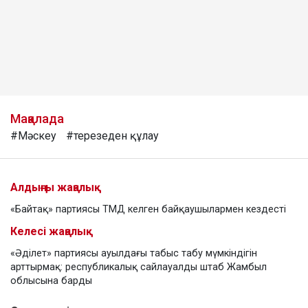
Мақалада
#Мәскеу
#терезеден құлау
Алдыңғы жаңалық
«Байтақ» партиясы ТМД келген байқаушылармен кездесті
Келесі жаңалық
«Әділет» партиясы ауылдағы табыс табу мүмкіндігін
арттырмақ: республикалық сайлауалды штаб Жамбыл
облысына барды