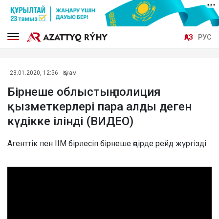
ҚАЗ
РУС
23.01.2020, 12:56
Қоғам
Бірнеше облыстың полиция
қызметкерлері пара алды деген
күдікке ілінді (ВИДЕО)
Агенттік пен ІІМ бірлесіп бірнеше өңірде рейд жүргізді