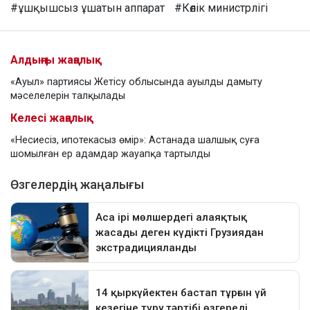
#ұшқышсыз ұшатын аппарат
#Көлік министрлігі
Алдыңғы жаңалық
«Ауыл» партиясы Жетісу облысында ауылды дамыту
мәселелерін талқылады
Келесі жаңалық
«Несиесіз, ипотекасыз өмір»: Астанада шалшық суға
шомылған ер адамдар жауапқа тартылды