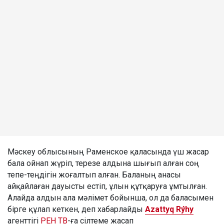
Мәскеу облысының Раменское қаласында үш жасар
бала ойнап жүріп, терезе алдына шығып алған соң
тепе-теңдігін жоғалтып алған. Баланың анасы
айқайлаған дауысты естіп, ұлын құтқаруға ұмтылған.
Алайда алдын ала мәлімет бойынша, ол да баласымен
бірге құлап кеткен, деп хабарлайды
Azattyq Rýhy
агенттігі
РЕН ТВ
-ға сілтеме жасап