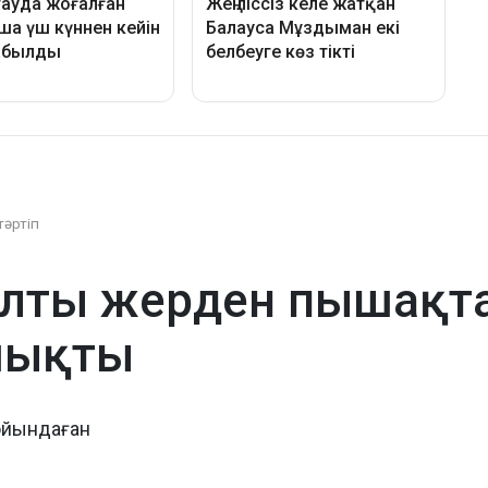
тәртіп
лты жерден пышақтағ
шықты
ойындаған