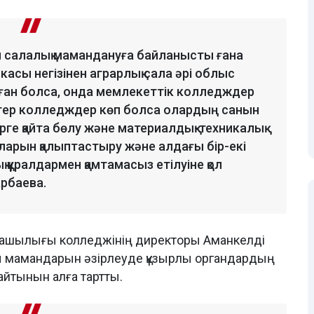
ғы салалық мамандануға байланысты ғана
касы негізінен аграрлық сала әрі облыс
ан болса, онда мемлекеттік колледждер
 Егер колледждер көп болса олардың санын
ерге қайта бөлу және материалдық-техникалық
арын қалыптастыру және алдағы бір-екі
 құралдармен қамтамасыз етілуіне қол
арбаева.
руашылығы колледжінің директоры Аманкелді
 мамандарын әзірлеуде құзырлы органдардың
райтынын алға тартты.