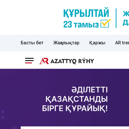
Басты бет
Жаңалықтар
Қаржы
AR tre