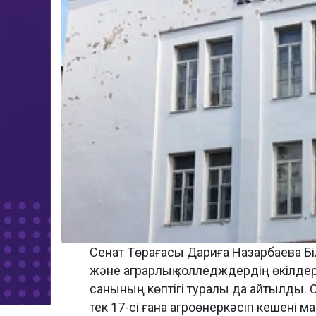
Сенат Төрағасы Дариға Назарбаева Б
және аграрлық колледждердің өкілдер
санының көптігі туралы да айтылды. 
тек 17-сі ғана агроөнеркәсіп кешені