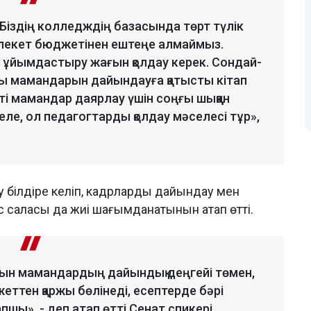
 Біздің колледждің базасында төрт түлік
емлекет бюджетінен ештеңе алмаймыз.
н ұйымдастыру жағын қолдау керек. Сондай-
ғы мамандарын дайындауға қатысты кітап
кті мамандар даярлау үшін соңғы шыққан
селе, ол педагогтарды қолдау мәселесі тұр»,
ау білдіре келіп, кадрларды дайындау мен
 саласы да жиі шағымданатынын атап өтті.
ын мамандардың дайындық деңгейі төмен,
еттен қаржы бөлінеді, есептерде бәрі
пшы», - деп атап өтті Сенат спикері.