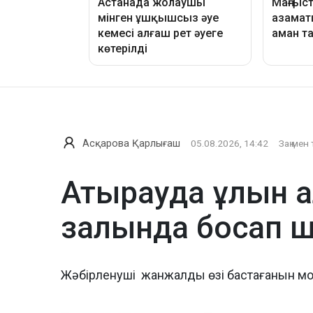
Асқарова Қарлығаш
05.08.2026, 14:42
Заң мен 
Атырауда ұлын а
залында босап 
Жәбірленуші жанжалды өзі бастағанын м