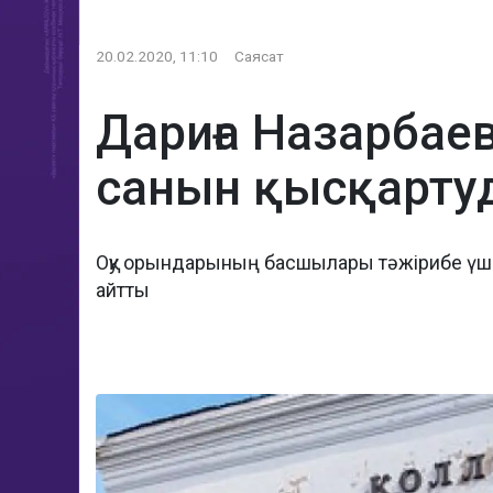
20.02.2020, 11:10
Саясат
Дариға Назарба
санын қысқарту
Оқу орындарының басшылары тәжірибе үші
айтты