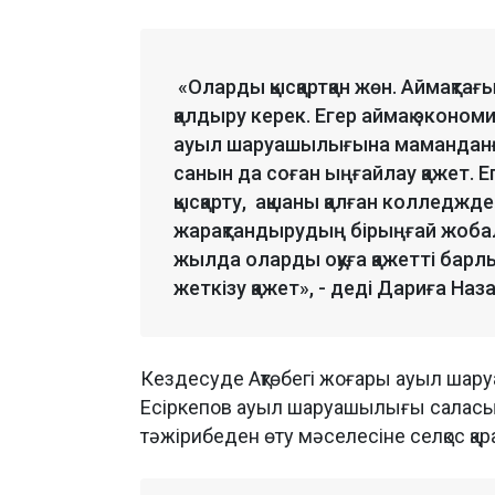
«Оларды қысқартқан жөн. Аймақта
қалдыру керек. Егер аймақ экономи
ауыл шаруашылығына маманданғ
санын да соған ыңғайлау қажет.
қысқарту, ақшаны қалған колледжд
жарақтандырудың бірыңғай жобал
жылда оларды оқуға қажетті барлық
жеткізу қажет», - деді Дариға Наз
Кездесуде Ақтөбегі жоғары ауыл ша
Есіркепов ауыл шаруашылығы саласы
тәжірибеден өту мәселесіне селқос қа