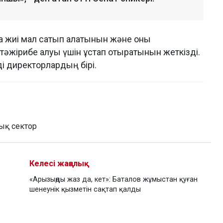
а жиі мал сатып алатынын және оны
әжірибе алуы үшін ұстап отыратынын жеткізді.
ді директорлардың бірі.
ық сектор
Келесі жаңалық
«Арызыңды жаз да, кет»: Баталов жұмыстан қуған
шенеунік қызметін сақтап қалды