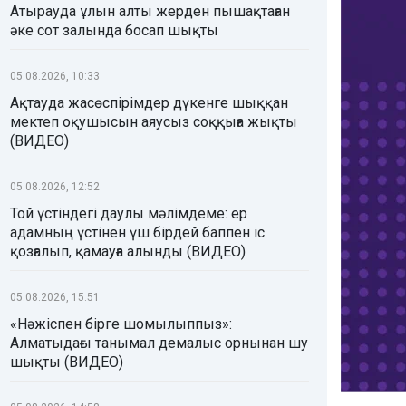
Атырауда ұлын алты жерден пышақтаған
әке сот залында босап шықты
05.08.2026, 10:33
Ақтауда жасөспірімдер дүкенге шыққан
мектеп оқушысын аяусыз соққыға жықты
(ВИДЕО)
05.08.2026, 12:52
Той үстіндегі даулы мәлімдеме: ер
адамның үстінен үш бірдей баппен іс
қозғалып, қамауға алынды (ВИДЕО)
05.08.2026, 15:51
«Нәжіспен бірге шомылыппыз»:
Алматыдағы танымал демалыс орнынан шу
шықты (ВИДЕО)