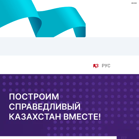
ҚАЗ
РУС