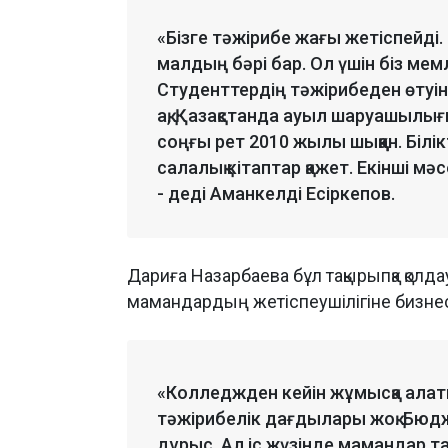
«Бізге тәжірибе жағы жетіспейді.
малдың бәрі бар. Ол үшін біз м
Студенттердің тәжірибеден өтуі
ақ, Қазақстанда ауыл шаруашылы
соңғы рет 2010 жылы шыққан. Білі
салалық кітаптар қажет. Екінші мә
- деді Аманкелді Есіркепов.
Дариға Назарбаева бұл тақырыпқа қолд
мамандардың жетіспеушілігіне бизнес
«Колледжден кейін жұмысқа алат
тәжірибелік дағдылары жоқ. Бюдж
дұрыс. Ал іс жүзінде мамандар та