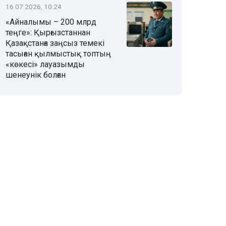
16.07.2026, 10:24
«Айналымы – 200 млрд
теңге»: Қырғызстаннан
Қазақстанға заңсыз темекі
тасыған қылмыстық топтың
«көкесі» лауазымды
шенеунік болған