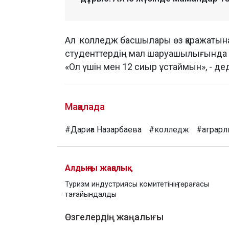
Ал колледж басшылары өз қаражатын
студенттердің мал шаруашылығында т
«Ол үшін мен 12 сиыр ұстаймын», - де
Мақалада
#Дариға Назарбаева
#колледж
#аграрл
Алдыңғы жаңалық
Туризм индустриясы комитетінің төрағасы
тағайындалды