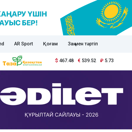
nd
AR Sport
Қоғам
Заң мен тәртіп
$
467.48
€
539.52
₽
5.73