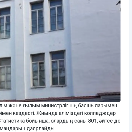
ілім және ғылым министрлігінің басшыларымен
імен кездесті. Жиында еліміздегі колледждер
Статистика бойынша, олардың саны 801, әйтсе де
 мамандарын даярлайды.