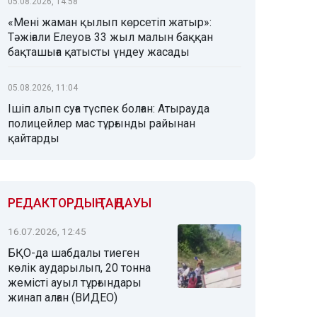
05.08.2026, 14:58
«Мені жаман қылып көрсетіп жатыр»:
Тәжіғали Елеуов 33 жыл малын баққан
бақташыға қатысты үндеу жасады
05.08.2026, 11:04
Ішіп алып суға түспек болған: Атырауда
полицейлер мас тұрғынды райынан
қайтарды
РЕДАКТОРДЫҢ ТАҢДАУЫ
16.07.2026, 12:45
БҚО-да шабдалы тиеген
көлік аударылып, 20 тонна
жемісті ауыл тұрғындары
жинап алған (ВИДЕО)