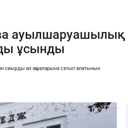
ева ауылшаруашылық
ды ұсынды
н сиырды өз ақшаларына сатып алатынын