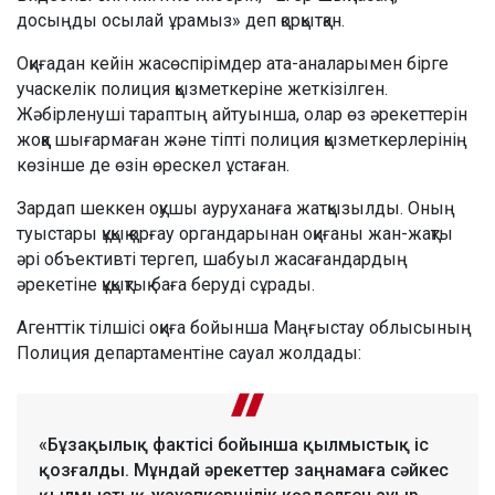
досыңды осылай ұрамыз» деп қорқытқан.
Оқиғадан кейін жасөспірімдер ата-аналарымен бірге
учаскелік полиция қызметкеріне жеткізілген.
Жәбірленуші тараптың айтуынша, олар өз әрекеттерін
жоққа шығармаған және тіпті полиция қызметкерлерінің
көзінше де өзін өрескел ұстаған.
Зардап шеккен оқушы ауруханаға жатқызылды. Оның
туыстары құқық қорғау органдарынан оқиғаны жан-жақты
әрі объективті тергеп, шабуыл жасағандардың
әрекетіне құқықтық баға беруді сұрады.
Агенттік тілшісі оқиға бойынша Маңғыстау облысының
Полиция департаментіне сауал жолдады:
«Бұзақылық фактісі бойынша қылмыстық іс
қозғалды. Мұндай әрекеттер заңнамаға сәйкес