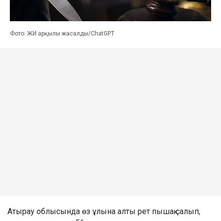
Фото: ЖИ арқылы жасалды/ChatGPT
Атырау облысында өз ұлына алты рет пышақ салып,