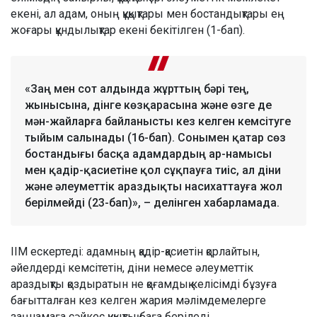
екені, ал адам, оның құқықтары мен бостандықтары ең
жоғары құндылықтар екені бекітілген (1-бап).
«Заң мен сот алдында жұрттың бәрі тең,
жынысына, дінге көзқарасына және өзге де
мән-жайларға байланысты кез келген кемсітуге
тыйым салынады (16-бап). Сонымен қатар сөз
бостандығы басқа адамдардың ар-намысы
мен қадір-қасиетіне қол сұқпауға тиіс, ал діни
және әлеуметтік араздықты насихаттауға жол
берілмейді (23-бап)», – делінген хабарламада.
ІІМ ескертеді: адамның қадір-қасиетін қорлайтын,
әйелдерді кемсітетін, діни немесе әлеуметтік
араздықты қоздыратын не қоғамдық келісімді бұзуға
бағытталған кез келген жария мәлімдемелерге
заңнамаға сәйкес құқықтық баға беріледі.