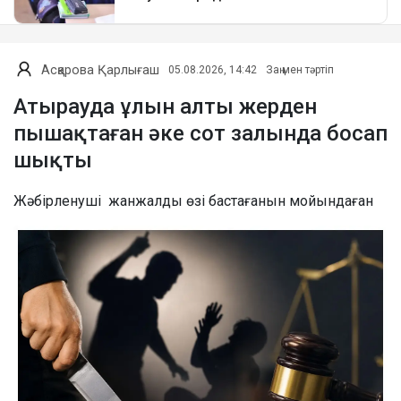
Асқарова Қарлығаш
05.08.2026, 14:42
Заң мен тәртіп
Атырауда ұлын алты жерден
пышақтаған әке сот залында босап
шықты
Жәбірленуші жанжалды өзі бастағанын мойындаған