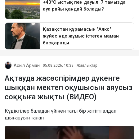
Асыл Арман
05.08.2026, 10:33
Жаңалықтар
Ақтауда жасөспірімдер дүкенге
шыққан мектеп оқушысын аяусыз
соққыға жықты (ВИДЕО)
Күдіктілер баладан үйінен тағы бір жігітті алдап
шығаруын талап