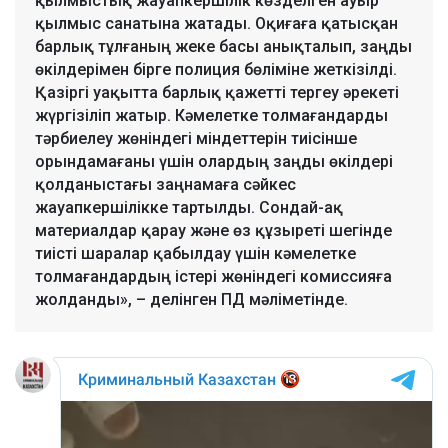
қылмыстық жауапкершілік көзделген ауыр
қылмыс санатына жатады. Оқиғаға қатысқан
барлық тұлғаның жеке басы анықталып, заңды
өкілдерімен бірге полиция бөліміне жеткізілді.
Қазіргі уақытта барлық қажетті тергеу әрекеті
жүргізіліп жатыр. Кәмелетке толмағандарды
тәрбиелеу жөніндегі міндеттерін тиісінше
орындамағаны үшін олардың заңды өкілдері
қолданыстағы заңнамаға сәйкес
жауапкершілікке тартылды. Сондай-ақ
материалдар қарау және өз құзыреті шегінде
тиісті шаралар қабылдау үшін кәмелетке
толмағандардың істері жөніндегі комиссияға
жолданды», – делінген ПД мәліметінде.