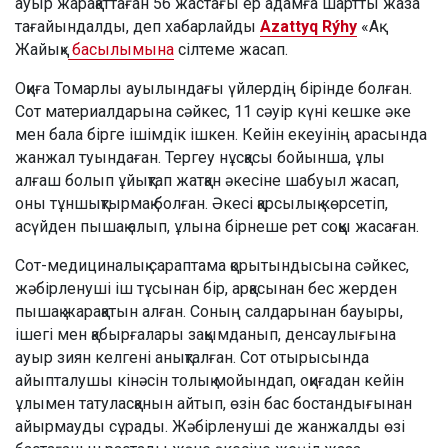
ауыр жарақаттаған 56 жастағы ер адамға шартты жаза
тағайындалды, деп хабарлайды
Azattyq Rýhy
«Ақ
Жайық»
басылымына
сілтеме жасап.
Оқиға Томарлы ауылындағы үйлердің бірінде болған.
Сот материалдарына сәйкес, 11 сәуір күні кешке әке
мен бала бірге ішімдік ішкен. Кейін екеуінің арасында
жанжал туындаған. Тергеу нұсқасы бойынша, ұлы
алғаш болып ұйықтап жатқан әкесіне шабуыл жасап,
оны тұншықтырмақ болған. Әкесі қарсылық көрсетіп,
асүйден пышақ алып, ұлына бірнеше рет соққы жасаған.
Сот-медициналық сараптама қорытындысына сәйкес,
жәбірленуші іш тұсынан бір, арқасынан бес жерден
пышақ жарақатын алған. Соның салдарынан бауыры,
ішегі мен қабырғалары зақымданып, денсаулығына
ауыр зиян келгені анықталған. Сот отырысында
айыпталушы кінәсін толық мойындап, оқиғадан кейін
ұлымен татуласқанын айтып, өзін бас бостандығынан
айырмауды сұрады. Жәбірленуші де жанжалды өзі