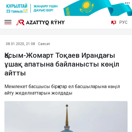
ҚАЗ
РУС
08.01.2020, 21:08
Саясат
Қасым-Жомарт Тоқаев Ирандағы
ұшақ апатына байланысты көңіл
айтты
Мемлекет басшысы бірқатар ел басшыларына көңіл
айту жеделхаттарын жолдады