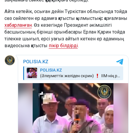
Айта кетейік, осыған дейін Түркістан облысында тойда
сөз сөйлеген ер адамға қатысты қылмыстық іс қозғалғаны
хабарланған
. Өз кезегінде Президент әкімшілігі
басшысының бірінші орынбасары Ерлан Қарин тойда
тілекке шығып, ерсі уағыз айтып кеткен ер адамның
видеосына қатысты
пікір білдірді
.