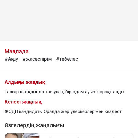
Мақалада
#Ақтау
#жасөспірім
#төбелес
Алдыңғы жаңалық
Талғар шатқалында тас құлап, бір адам ауыр жарақат алды
Келесі жаңалық
ЖСДП кандидаты Оралда жер үлескерлерімен кездесті