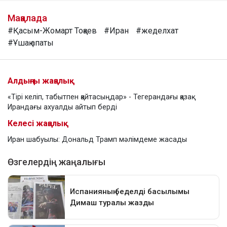
Мақалада
#Қасым-Жомарт Тоқаев
#Иран
#жеделхат
#Ұшақ апаты
Алдыңғы жаңалық
«Тірі келіп, табытпен қайтасыңдар» - Тегерандағы қазақ
Ирандағы ахуалды айтып берді
Келесі жаңалық
Иран шабуылы: Дональд Трамп мәлімдеме жасады