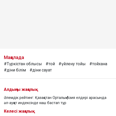
Мақалада
#Түркістан облысы
#той
#үйлену тойы
#тойхана
#діни білім
#діни сауат
Алдыңғы жаңалық
Әлемдік рейтинг: Қазақстан Орталық Азия елдері арасында
әл-ауқат индексінде көш бастап тұр
Келесі жаңалық