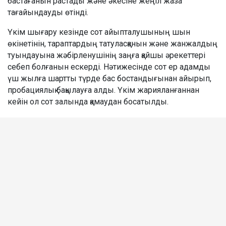
бастағанын растады және әкесіне жеңіл жаза
тағайындауды өтінді.
Үкім шығару кезінде сот айыпталушының шын
өкінетінін, тараптардың татуласқанын және жанжалдың
туындауына жәбірленушінің заңға қайшы әрекеттері
себеп болғанын ескерді. Нәтижесінде сот ер адамды
үш жылға шартты түрде бас бостандығынан айырып,
пробациялық бақылауға алды. Үкім жарияланғаннан
кейін ол сот залында қамаудан босатылды.