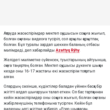
Ақтауда жасөспірімдер мектеп оқушысын соққыға жығып,
болған оқиғаны видеоға түсіріп, сол арқылы қорқытпақ
болған. Бұл туралы зардап шеккен баланың отбасы
мәлімдеді, деп хабарлайды
Azattyq Rýhy
.
Желідегі мәліметке сүйенсек, туыстарының айтуынша,
оқиға таңертең болған. Мектеп оқушысы дүкенге шыққан
кезде оны 16-17 жастағы екі жасөспірім тоқтатып
алған.
Олардың сөзінше, күдіктілер баладан үйінен басқа бір
жігітті алдап шығаруын талап еткен. Ол бас тартқаннан
кейін жасөспірімдер оны соққыға жығып, болған оқиғаны
жәбірленушінің телефонына түсірген. Кейін бұл
видеоны әлгі жігітке жіберіп, «Егер шықпасаң,