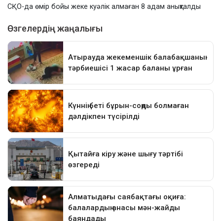
СҚО-да өмір бойы жеке куәлік алмаған 8 адам анықталды