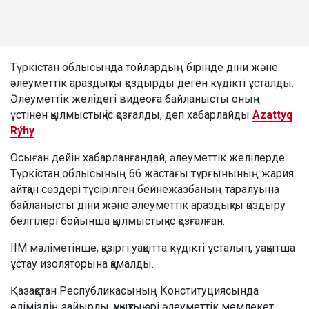
Түркістан облысында тойлардың бірінде діни және
әлеуметтік араздықты қоздырды деген күдікті ұсталды.
Әлеуметтік желідегі видеоға байланысты оның
үстінен қылмыстық іс қозғалды, деп хабарлайды
Azattyq
Rýhy
.
Осыған дейін хабарланғандай, әлеуметтік желілерде
Түркістан облысының 66 жастағы тұрғынының жария
айтқан сөздері түсірілген бейнежазбаның таралуына
байланысты діни және әлеуметтік араздықты қоздыру
белгілері бойынша қылмыстық іс қозғалған.
ІІМ мәліметінше, қазіргі уақытта күдікті ұсталып, уақытша
ұстау изоляторына қамалды.
Қазақстан Республикасының Конституциясында
еліміздің зайырлы, құқықтық әрі әлеуметтік мемлекет