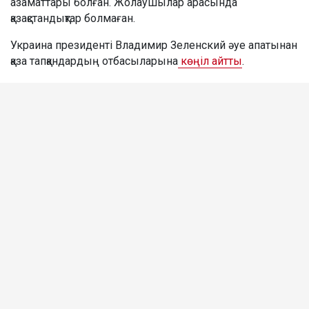
азаматтары болған. Жолаушылар арасында
қазақстандықтар болмаған.
Украина президенті Владимир Зеленский әуе апатынан
қаза тапқандардың отбасыларына
көңіл айтты
.