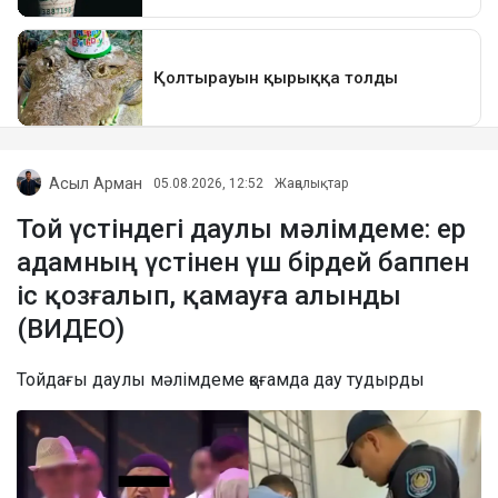
Асыл Арман
05.08.2026, 12:52
Жаңалықтар
Той үстіндегі даулы мәлімдеме: ер
адамның үстінен үш бірдей баппен
іс қозғалып, қамауға алынды
(ВИДЕО)
Тойдағы даулы мәлімдеме қоғамда дау тудырды