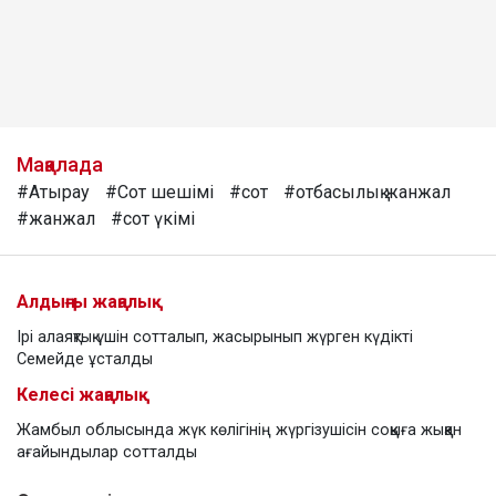
Мақалада
#Атырау
#Сот шешімі
#сот
#отбасылық жанжал
#жанжал
#сот үкімі
Алдыңғы жаңалық
Ірі алаяқтық үшін сотталып, жасырынып жүрген күдікті
Семейде ұсталды
Келесі жаңалық
Жамбыл облысында жүк көлігінің жүргізушісін соққыға жыққан
ағайындылар сотталды