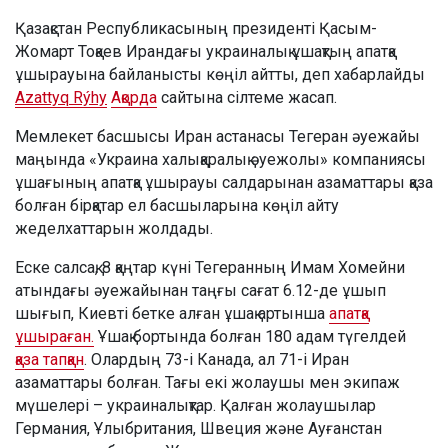
Қазақстан Республикасының президенті Қасым-
Жомарт Тоқаев Ирандағы украиналық ұшақтың апатқа
ұшырауына байланысты көңіл айтты, деп хабарлайды
Azattyq Rýhy
Ақорда
сайтына сілтеме жасап.
Мемлекет басшысы Иран астанасы Тегеран әуежайы
маңында «Украина халықаралық әуежолы» компаниясы
ұшағының апатқа ұшырауы салдарынан азаматтары қаза
болған бірқатар ел басшыларына көңіл айту
жеделхаттарын жолдады.
Еске салсақ, 8 қаңтар күні Тегеранның Имам Хомейни
атындағы әуежайынан таңғы сағат 6.12-де ұшып
шығып, Киевті бетке алған ұшақ артынша
апатқа
ұшыраған.
Ұшақ бортында болған 180 адам түгелдей
қаза тапқан
. Олардың 73-і Канада, ал 71-і Иран
азаматтары болған. Тағы екі жолаушы мен экипаж
мүшелері – украиналықтар. Қалған жолаушылар
Германия, Ұлыбритания, Швеция және Ауғанстан