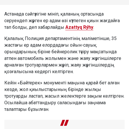
Астанада сәйгүлігіне мініп, қаланың ортасында
серуендеп жүрген ер адам өзі күтпеген қиын жағдайға
тап болды, деп хабарлайды
Azattyq Rýhy
.
Қалалық Полиция департаментінің мәліметінше, 35
жастағы ер адам елордадағы ойын-сауық
орындарының біріне бейнеролик түсіру мақсатында
атпен автомобиль жолымен және жаяу жүргіншілерге
арналған тротуарлармен жүріп, жаяу жүргіншілердің
қозғалысына кедергі келтірген.
Кейін «Бәйтерек» монументі маңына қарай бет алған
кезде, жол қиылыстарының бірінде жылқы
тротуарды ластап, жасыл желектерге зақым келтірген.
Осылайша абаттандыру саласындағы заңнама
талаптары бұзылған.