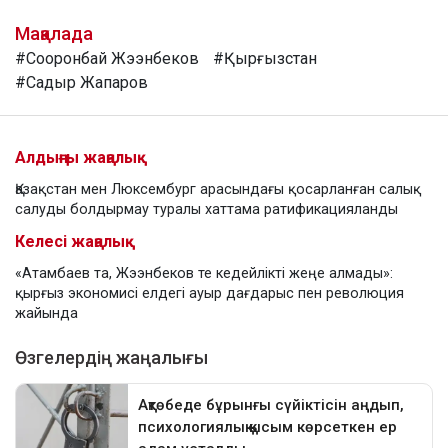
Мақалада
#Сооронбай Жээнбеков
#Қырғызстан
#Садыр Жапаров
Алдыңғы жаңалық
Қазақстан мен Люксембург арасындағы қосарланған салық
салуды болдырмау туралы хаттама ратификацияланды
Келесі жаңалық
«Атамбаев та, Жээнбеков те кедейлікті жеңе алмады»:
қырғыз экономисі елдегі ауыр дағдарыс пен революция
жайында