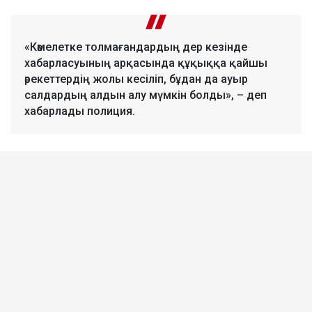
«Кәмелетке толмағандардың дер кезінде
хабарласуының арқасында құқыққа қайшы
әрекеттердің жолы кесіліп, бұдан да ауыр
салдардың алдын алу мүмкін болды», – деп
хабарлады полиция.