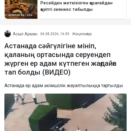
Асыл Арман
06.08.2026, 16:55
Жаңалықтар
Астанада сәйгүлігіне мініп,
қаланың ортасында серуендеп
жүрген ер адам күтпеген жағдайға
тап болды (ВИДЕО)
Астанада ер адам әкімшілік жауаптылыққа тартылды