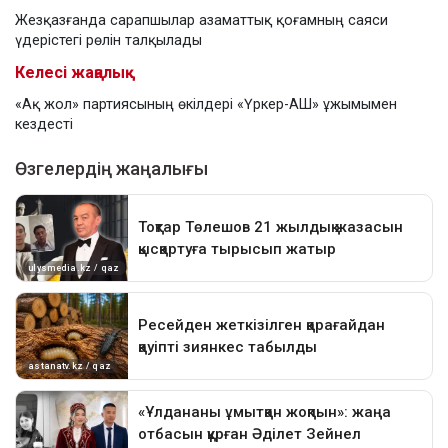
Жезқазғанда сарапшылар азаматтық қоғамның саяси
үдерістегі рөлін талқылады
Келесі жаңалық
«Ақ жол» партиясының өкілдері «Үркер-АШ» ұжымымен
кездесті