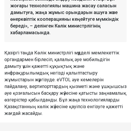
жоғары технологиялы машина жасау саласын
дамытуға, жаңа жұмыс орындарын ашуға және
өнеркәсіптік кооперацияны кеңейтуге мүмкіндік
береді», – делінген Көлік министрлігінің
хабарламасында.
Қазіргі таңда Көлік министрлігі мүдделі мемлекеттік
органдармен бірлесіп, қалалық әуе мобильдігін
дамыту үшін қажетті құқықтық және
инфрақұрылымдық негізді қалыптастыру
жұмыстарын жүргізуде. eVTOL әуе кемелерін
пайдалану, вертипорттардың қызметі және ұшқышсыз
әуе қозғалысын басқару жүйесіне қатысты заңнамалық
өзгерістер қабылданды. Бұл жаңа технологияларды
Қазақстанның көлік жүйесіне қауіпсіз енгізуге қажетті
жағдай жасайды.