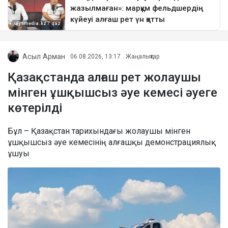
Асыл Арман
06.08.2026, 13:17
Жаңалықтар
Қазақстанда алғаш рет жолаушы
мінген ұшқышсыз әуе кемесі әуеге
көтерілді
Бұл – Қазақстан тарихындағы жолаушы мінген
ұшқышсыз әуе кемесінің алғашқы демонстрациялық
ұшуы