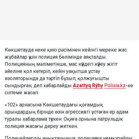
Көкшетауда неке қию рәсімінен кейінгі мереке жас
жұбайлар үшін полиция бөлімінде аяқталды.
Полицияның мәліметінше, мас күйдегі күйеу жігіт
әйеліне қол көтеріп, кейін уақытша ұстау
изоляторында да тәртіп бұзып, қолжуғышты
сындырған, деп хабарлайды
Azattyq Rýhy
Polisia.kz
-ке
сілтеме жасап.
«102» арнасына Көкшетаудағы қоғамдық
орындардың бірінде өзін агрессивті ұстаған ер адам
туралы хабарлама түскен. Оқиға орнына патрульдік
полиция жасағы дереу жеткен.
Полицейлердің анықтауынша, полицияға немқұрайлы