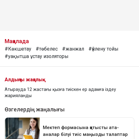
Мақалада
#Көкшетау
#төбелес
#жанжал
#үйлену тойы
#уақытша ұстау изоляторы
Алдыңғы жаңалық
Атырауда 12 жастағы қызға тиіскен ер адамға іздеу
жарияланды