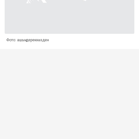
Фото: ашық дереккөзден