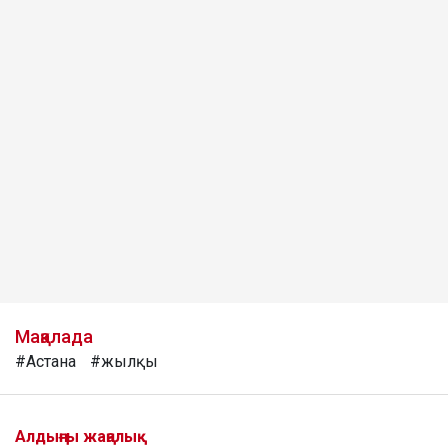
Мақалада
#Астана
#жылқы
Алдыңғы жаңалық