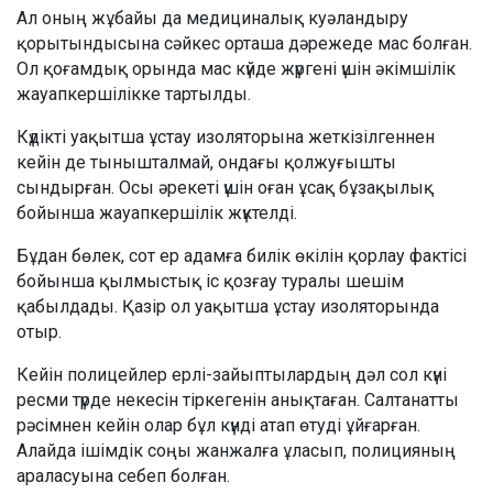
Ал оның жұбайы да медициналық куәландыру
қорытындысына сәйкес орташа дәрежеде мас болған.
Ол қоғамдық орында мас күйде жүргені үшін әкімшілік
жауапкершілікке тартылды.
Күдікті уақытша ұстау изоляторына жеткізілгеннен
кейін де тынышталмай, ондағы қолжуғышты
сындырған. Осы әрекеті үшін оған ұсақ бұзақылық
бойынша жауапкершілік жүктелді.
Бұдан бөлек, сот ер адамға билік өкілін қорлау фактісі
бойынша қылмыстық іс қозғау туралы шешім
қабылдады. Қазір ол уақытша ұстау изоляторында
отыр.
Кейін полицейлер ерлі-зайыптылардың дәл сол күні
ресми түрде некесін тіркегенін анықтаған. Салтанатты
рәсімнен кейін олар бұл күнді атап өтуді ұйғарған.
Алайда ішімдік соңы жанжалға ұласып, полицияның
араласуына себеп болған.