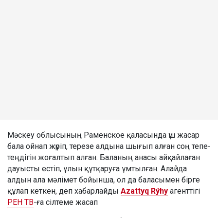
Мәскеу облысының Раменское қаласында үш жасар
бала ойнап жүріп, терезе алдына шығып алған соң тепе-
теңдігін жоғалтып алған. Баланың анасы айқайлаған
дауысты естіп, ұлын құтқаруға ұмтылған. Алайда
алдын ала мәлімет бойынша, ол да баласымен бірге
құлап кеткен, деп хабарлайды
Azattyq Rýhy
агенттігі
РЕН ТВ
-ға сілтеме жасап