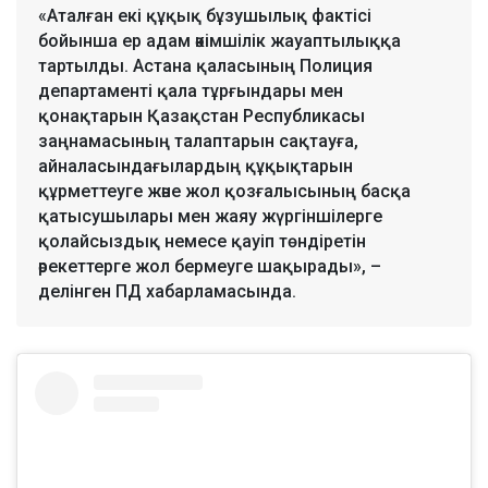
«Аталған екі құқық бұзушылық фактісі
бойынша ер адам әкімшілік жауаптылыққа
тартылды. Астана қаласының Полиция
департаменті қала тұрғындары мен
қонақтарын Қазақстан Республикасы
заңнамасының талаптарын сақтауға,
айналасындағылардың құқықтарын
құрметтеуге және жол қозғалысының басқа
қатысушылары мен жаяу жүргіншілерге
қолайсыздық немесе қауіп төндіретін
әрекеттерге жол бермеуге шақырады», –
делінген ПД хабарламасында.