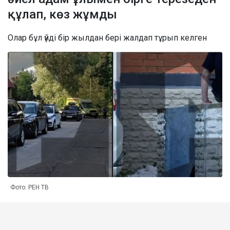
құлап, көз жұмды
Олар бұл үйді бір жылдан бері жалдап тұрып келген
Фото: РЕН ТВ