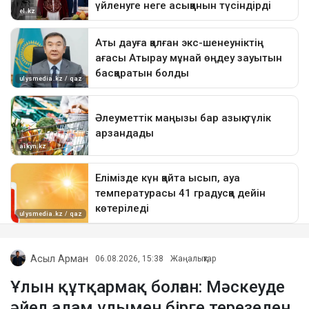
Асыл Арман
06.08.2026, 15:38
Жаңалықтар
Ұлын құтқармақ болған: Мәскеуде
әйел адам ұлымен бірге терезеден