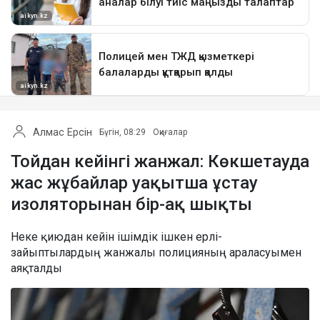
Алмас Ерсін
Бүгін, 08:29
Оқиғалар
Тойдан кейінгі жанжал: Көкшетауда
жас жұбайлар уақытша ұстау
изоляторынан бір-ақ шықты
Неке қиюдан кейін ішімдік ішкен ерлі-
зайыптылардың жанжалы полицияның араласуымен
аяқталды