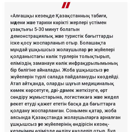
«Алғашқы кезеңде Қазақстанның табиғи,
мәдени және тарихи көрікті жерлері үстімен
ұзақтығы 5-30 минут болатын
демонстрациялық және туристік бағыттарды
іске қосу жоспарланып отыр. Болашақта
мұндай ұшқышсыз жолаушылар әуе жүйелері
қолданыстағы көлік түрлерін толықтырып,
еліміздің заманауи көлік инфрақұрылымының
бір бөлігіне айналады. Жоба ұшқышсыз әуе
жүйелерін түрлі салада пайдалануды көздейді.
Атап айтқанда, оларды шұғыл медициналық
көмек көрсетуге, дәрі-дәрмек жеткізуге, өрт
сөндіру жұмыстарына, логистикаға және жедел
әрекет етуді қажет ететін басқа да бағыттарға
қолдану жоспарланған. Сонымен қатар, жоба
аясында Қазақстанда жолаушыларға арналған
ұшқышсыз әуе жүйелерінің өндірісін кезең-
кезеңімен өзімізде өндіру көзделіп отыр. Бұл