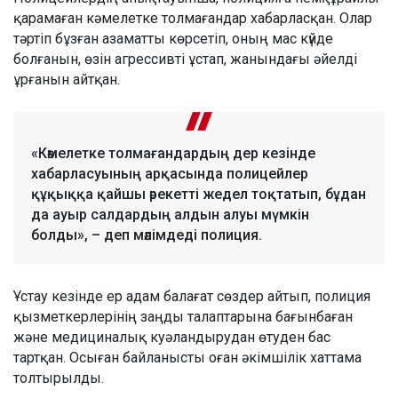
қарамаған кәмелетке толмағандар хабарласқан. Олар
тәртіп бұзған азаматты көрсетіп, оның мас күйде
болғанын, өзін агрессивті ұстап, жанындағы әйелді
ұрғанын айтқан.
«Кәмелетке толмағандардың дер кезінде
хабарласуының арқасында полицейлер
құқыққа қайшы әрекетті жедел тоқтатып, бұдан
да ауыр салдардың алдын алуы мүмкін
болды», – деп мәлімдеді полиция.
Ұстау кезінде ер адам балағат сөздер айтып, полиция
қызметкерлерінің заңды талаптарына бағынбаған
және медициналық куәландырудан өтуден бас
тартқан. Осыған байланысты оған әкімшілік хаттама
толтырылды.