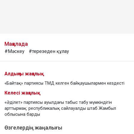
Мақалада
#Мәскеу
#терезеден құлау
Алдыңғы жаңалық
«Байтақ» партиясы ТМД келген байқаушылармен кездесті
Келесі жаңалық
«Әділет» партиясы ауылдағы табыс табу мүмкіндігін
арттырмақ: республикалық сайлауалды штаб Жамбыл
облысына барды