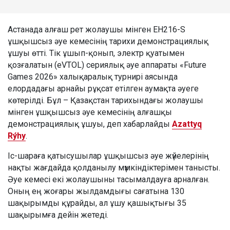
Астанада алғаш рет жолаушы мінген EH216-S
ұшқышсыз әуе кемесінің тарихи демонстрациялық
ұшуы өтті. Тік ұшып-қонып, электр қуатымен
қозғалатын (eVTOL) сериялық әуе аппараты «Future
Games 2026» халықаралық турнирі аясында
елордадағы арнайы рұқсат етілген аумақта әуеге
көтерілді. Бұл – Қазақстан тарихындағы жолаушы
мінген ұшқышсыз әуе кемесінің алғашқы
демонстрациялық ұшуы, деп хабарлайды
Azattyq
Rýhy
.
Іс-шараға қатысушылар ұшқышсыз әуе жүйелерінің
нақты жағдайда қолданылу мүмкіндіктерімен танысты.
Әуе кемесі екі жолаушыны тасымалдауға арналған.
Оның ең жоғары жылдамдығы сағатына 130
шақырымды құрайды, ал ұшу қашықтығы 35
шақырымға дейін жетеді.