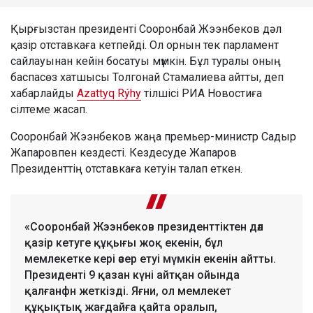
Қырғызстан президенті Сооронбай Жээнбеков дәл
қазір отставкаға кетпейді. Ол орнын тек парламент
сайлауынан кейін босатуы мүмкін. Бұл туралы оның
баспасөз хатшысы Толгонай Стамалиева айтты, деп
хабарлайды
Azattyq Rýhy
тілшісі РИА Новостиға
сілтеме жасап.
Сооронбай Жээнбеков жаңа премьер-министр Садыр
Жапаровпен кездесті. Кездесуде Жапаров
Президенттің отставкаға кетуін талап еткен.
«Сооронбай Жээнбеков президенттіктен дәл
қазір кетуге құқығы жоқ екенін, бұл
мемлекетке кері әсер етуі мүмкін екенін айтты.
Президенті 9 қазан күні айтқан ойында
қалғанфн жеткізді. Яғни, ол мемлекет
құқықтық жағдайға қайта оралып,