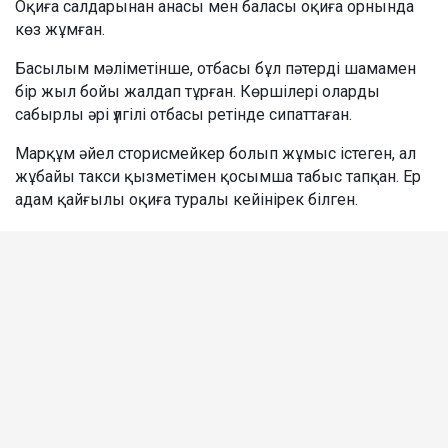
Оқиға салдарынан анасы мен баласы оқиға орнында
көз жұмған.
Басылым мәліметінше, отбасы бұл пәтерді шамамен
бір жыл бойы жалдап тұрған. Көршілері оларды
сабырлы әрі үлгілі отбасы ретінде сипаттаған.
Марқұм әйел сторисмейкер болып жұмыс істеген, ал
жұбайы такси қызметімен қосымша табыс тапқан. Ер
адам қайғылы оқиға туралы кейінірек білген.