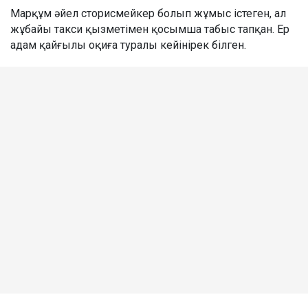
Марқұм әйел сторисмейкер болып жұмыс істеген, ал
жұбайы такси қызметімен қосымша табыс тапқан. Ер
адам қайғылы оқиға туралы кейінірек білген.