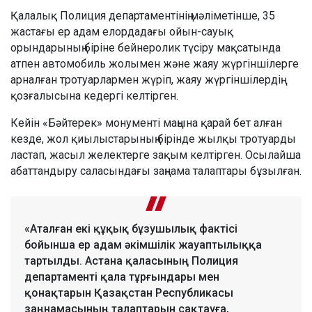
Қалалық Полиция департаментінің мәліметінше, 35
жастағы ер адам елордадағы ойын-сауық
орындарының біріне бейнеролик түсіру мақсатында
атпен автомобиль жолымен және жаяу жүргіншілерге
арналған тротуарлармен жүріп, жаяу жүргіншілердің
қозғалысына кедергі келтірген.
Кейін «Бәйтерек» монументі маңына қарай бет алған
кезде, жол қиылыстарының бірінде жылқы тротуарды
ластап, жасыл желектерге зақым келтірген. Осылайша
абаттандыру саласындағы заңнама талаптары бұзылған.
«Аталған екі құқық бұзушылық фактісі
бойынша ер адам әкімшілік жауаптылыққа
тартылды. Астана қаласының Полиция
департаменті қала тұрғындары мен
қонақтарын Қазақстан Республикасы
заңнамасының талаптарын сақтауға,