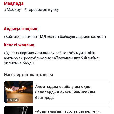
Мақалада
#Мәскеу
#терезеден құлау
Алдыңғы жаңалық
«Байтақ» партиясы ТМД келген байқаушылармен кездесті
Келесі жаңалық
«Әділет» партиясы ауылдағы табыс табу мүмкіндігін
арттырмақ: республикалық сайлауалды штаб Жамбыл
облысына барды