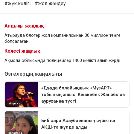
#жүк көлігі
#жол жөндеу
Алдыңғы жаңалық
Атырауда блогер жол компаниясынан 30 миллион теңге
бопсалаған
Келесі жаңалық
Ақмола облысында полицейлер 1400 көлікті алып жүрді