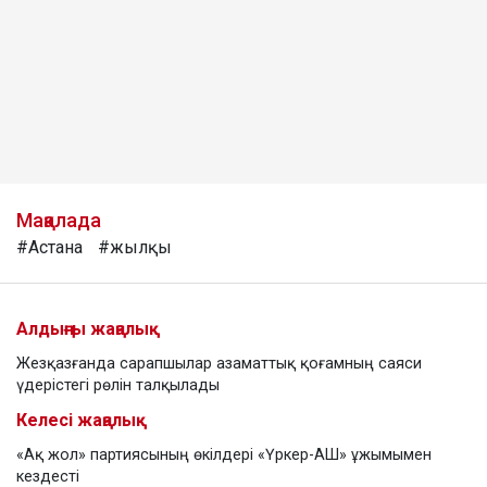
Мақалада
#Астана
#жылқы
Алдыңғы жаңалық
Жезқазғанда сарапшылар азаматтық қоғамның саяси
үдерістегі рөлін талқылады
Келесі жаңалық
«Ақ жол» партиясының өкілдері «Үркер-АШ» ұжымымен
кездесті