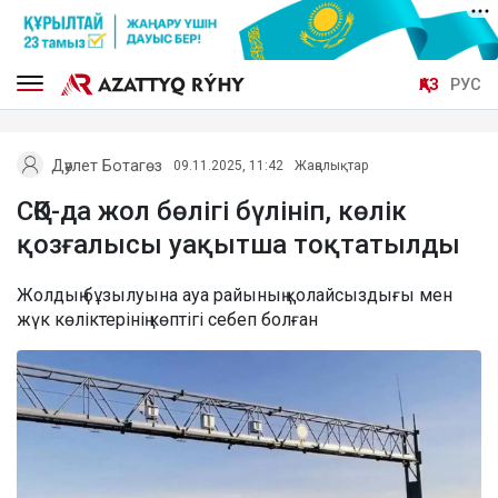
ҚАЗ
РУС
Дәулет Ботагөз
09.11.2025, 11:42
Жаңалықтар
СҚО-да жол бөлігі бүлініп, көлік
қозғалысы уақытша тоқтатылды
Жолдың бұзылуына ауа райының қолайсыздығы мен
жүк көліктерінің көптігі себеп болған