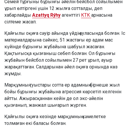
Семей тұрғыны бұрынғы әйелін бейсбол сойылымен
ұрып өлтіргені үшін 12 жылға сотталды, деп
хабарлайды
Azattyq Rýhy
агенттігі
КТК
арнасына
сілтеме жасап.
Қайғылы оқиға сәуір айында үйдің ауласында болған. Іс
материалдарына сәйкес, 51 жастағы ер адам мас
күйінде бұрынғы жұбайына шабуыл жасаған.
Қақтығысқа қызғаныш себеп болған. Ол бұрынғы
жұбайын бейсбол сойылымен 27 рет ұрып, ауыр
жарақаттаған. Салдарынан әйел оқиға орнында көз
жұмды.
Марқұмның туыстары сотта ер адамның бірнеше жыл
бойы бұрынғы жұбайына агрессия көрсетіп келгенін
айтты. Ажырасқаннан кейін де ол экс-әйелін
қызғанып, жанжал шығарып жүрген.
Қайғылы оқиға кезінде марқұмның кәмелетке
толмаған екі баласы болған.