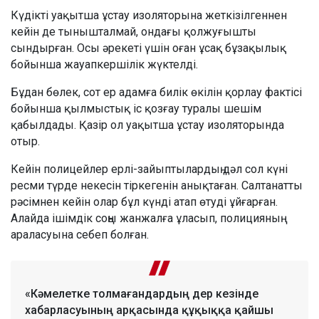
Күдікті уақытша ұстау изоляторына жеткізілгеннен
кейін де тынышталмай, ондағы қолжуғышты
сындырған. Осы әрекеті үшін оған ұсақ бұзақылық
бойынша жауапкершілік жүктелді.
Бұдан бөлек, сот ер адамға билік өкілін қорлау фактісі
бойынша қылмыстық іс қозғау туралы шешім
қабылдады. Қазір ол уақытша ұстау изоляторында
отыр.
Кейін полицейлер ерлі-зайыптылардың дәл сол күні
ресми түрде некесін тіркегенін анықтаған. Салтанатты
рәсімнен кейін олар бұл күнді атап өтуді ұйғарған.
Алайда ішімдік соңы жанжалға ұласып, полицияның
араласуына себеп болған.
«Кәмелетке толмағандардың дер кезінде
хабарласуының арқасында құқыққа қайшы