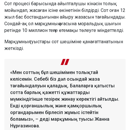
Сот процесі барысында айыпталушы кінәсін толық
мойындап, жасаған ісіне өкінетінін білдірді. Сот оған 12
жыл бас бостандығынан айыру жазасын тағайындады.
Сондай-ақ ол марқұмның ағасына моральдық шығын
ретінде 10 миллион теңге өтемақы төлеуге міндеттелді.
Марқұмның туыстары сот шешіміне қанағаттанатынын
жеткізді.
«Мен соттың бұл шешімімен толықтай
келісемін. Себебі біз дәл осындай жаза
тағайындалуын қаладық. Балаларға қатысты
сотта барлық қажетті құжаттарды
мүмкіндігінше тезірек жинау керектігі айтылды.
Енді қорғаншылық және қамқоршылық
органдарымен бірлесіп жұмыс істейтін
боламыз», – деді марқұмның туысы Жанна
Нұрғазинова.