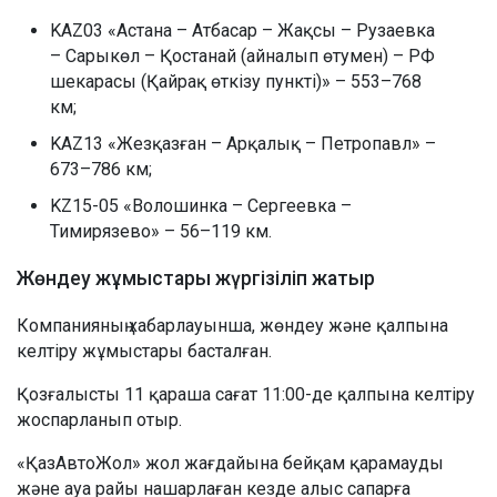
KAZ03 «Астана – Атбасар – Жақсы – Рузаевка
– Сарыкөл – Қостанай (айналып өтумен) – РФ
шекарасы (Қайрақ өткізу пункті)» – 553–768
км;
KAZ13 «Жезқазған – Арқалық – Петропавл» –
673–786 км;
KZ15-05 «Волошинка – Сергеевка –
Тимирязево» – 56–119 км.
Жөндеу жұмыстары жүргізіліп жатыр
Компанияның хабарлауынша, жөндеу және қалпына
келтіру жұмыстары басталған.
Қозғалысты 11 қараша сағат 11:00-де қалпына келтіру
жоспарланып отыр.
«ҚазАвтоЖол» жол жағдайына бейқам қарамауды
және ауа райы нашарлаған кезде алыс сапарға