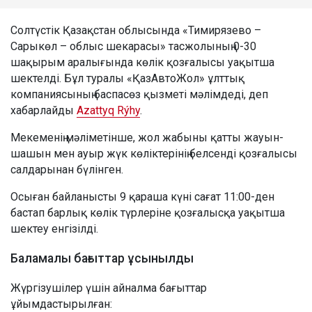
Солтүстік Қазақстан облысында «Тимирязево –
Сарыкөл – облыс шекарасы» тасжолының 0-30
шақырым аралығында көлік қозғалысы уақытша
шектелді. Бұл туралы «ҚазАвтоЖол» ұлттық
компаниясының баспасөз қызметі мәлімдеді, деп
хабарлайды
Azattyq Rýhy
.
Мекеменің мәліметінше, жол жабыны қатты жауын-
шашын мен ауыр жүк көліктерінің белсенді қозғалысы
салдарынан бүлінген.
Осыған байланысты 9 қараша күні сағат 11:00-ден
бастап барлық көлік түрлеріне қозғалысқа уақытша
шектеу енгізілді.
Баламалы бағыттар ұсынылды
Жүргізушілер үшін айналма бағыттар
ұйымдастырылған: