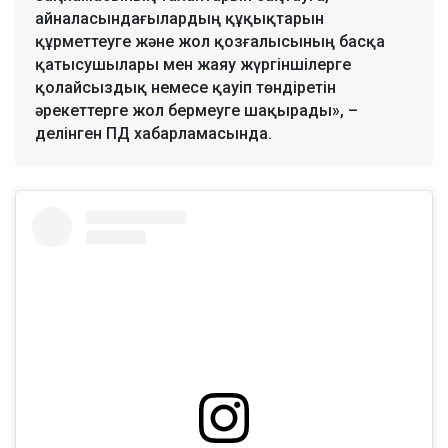
айналасындағылардың құқықтарын
құрметтеуге және жол қозғалысының басқа
қатысушылары мен жаяу жүргіншілерге
қолайсыздық немесе қауіп төндіретін
әрекеттерге жол бермеуге шақырады», –
делінген ПД хабарламасында.