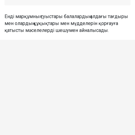
Енді марқұмның туыстары балалардың алдағы тағдыры
мен олардың құқықтары мен мүдделерін қорғауға
қатысты мәселелерді шешумен айналысады.