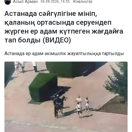
Асыл Арман
06.08.2026, 16:55
Жаңалықтар
Астанада сәйгүлігіне мініп,
қаланың ортасында серуендеп
жүрген ер адам күтпеген жағдайға
тап болды (ВИДЕО)
Астанада ер адам әкімшілік жауаптылыққа тартылды