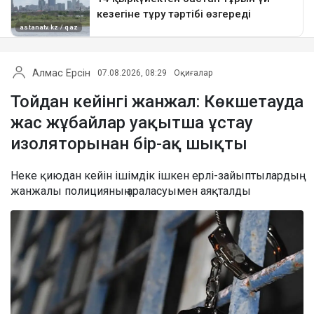
Алмас Ерсін
07.08.2026, 08:29
Оқиғалар
Тойдан кейінгі жанжал: Көкшетауда
жас жұбайлар уақытша ұстау
изоляторынан бір-ақ шықты
Неке қиюдан кейін ішімдік ішкен ерлі-зайыптылардың
жанжалы полицияның араласуымен аяқталды