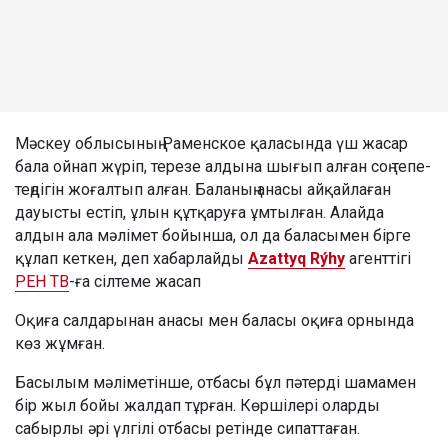
Мәскеу облысының Раменское қаласында үш жасар
бала ойнап жүріп, терезе алдына шығып алған соң тепе-
теңдігін жоғалтып алған. Баланың анасы айқайлаған
дауысты естіп, ұлын құтқаруға ұмтылған. Алайда
алдын ала мәлімет бойынша, ол да баласымен бірге
құлап кеткен, деп хабарлайды
Azattyq Rýhy
агенттігі
РЕН ТВ
-ға сілтеме жасап
Оқиға салдарынан анасы мен баласы оқиға орнында
көз жұмған.
Басылым мәліметінше, отбасы бұл пәтерді шамамен
бір жыл бойы жалдап тұрған. Көршілері оларды
сабырлы әрі үлгілі отбасы ретінде сипаттаған.