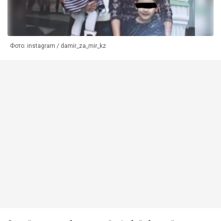
Фото: instagram / damir_za_mir_kz