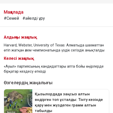
Мақалада
#Семей
#әйелді ұру
Алдыңғы жаңалық
Harvard, Webster, University of Texas: Алматыда шахматтан
өтіп жатқан әлем чемпионатында үздік сегіздік анықталды
Келесі жаңалық
«Ауыл» партиясының кандидаттары апта бойы өңірлерде
бірқатар кездесу өткізді