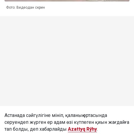
Фото: Видеодан скрин
Астанада сәйгүлігіне мініп, қаланың ортасында
серуендеп жүрген ер адам өзі күтпеген қиын жағдайға
тап болды, деп хабарлайды
Azattyq Rýhy
.