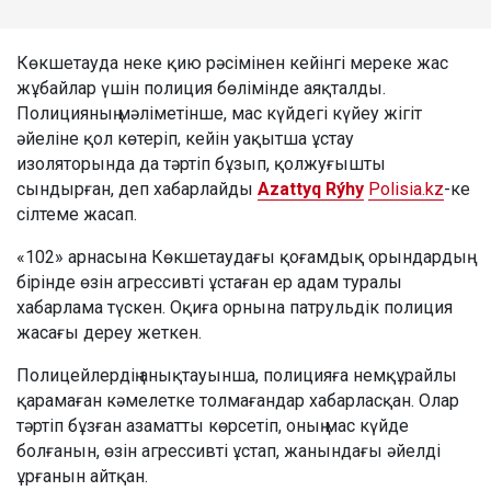
Көкшетауда неке қию рәсімінен кейінгі мереке жас
жұбайлар үшін полиция бөлімінде аяқталды.
Полицияның мәліметінше, мас күйдегі күйеу жігіт
әйеліне қол көтеріп, кейін уақытша ұстау
изоляторында да тәртіп бұзып, қолжуғышты
сындырған, деп хабарлайды
Azattyq Rýhy
Polisia.kz
-ке
сілтеме жасап.
«102» арнасына Көкшетаудағы қоғамдық орындардың
бірінде өзін агрессивті ұстаған ер адам туралы
хабарлама түскен. Оқиға орнына патрульдік полиция
жасағы дереу жеткен.
Полицейлердің анықтауынша, полицияға немқұрайлы
қарамаған кәмелетке толмағандар хабарласқан. Олар
тәртіп бұзған азаматты көрсетіп, оның мас күйде
болғанын, өзін агрессивті ұстап, жанындағы әйелді
ұрғанын айтқан.