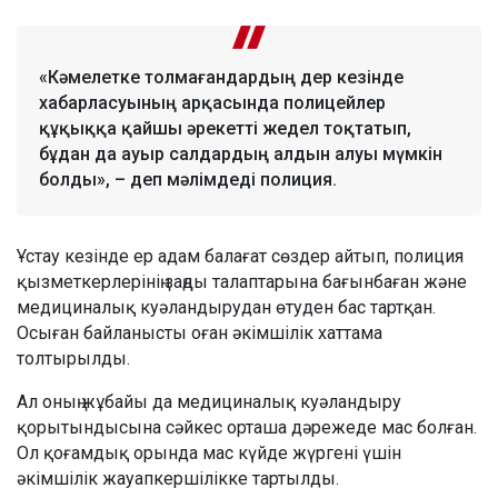
«Кәмелетке толмағандардың дер кезінде
хабарласуының арқасында полицейлер
құқыққа қайшы әрекетті жедел тоқтатып,
бұдан да ауыр салдардың алдын алуы мүмкін
болды», – деп мәлімдеді полиция.
Ұстау кезінде ер адам балағат сөздер айтып, полиция
қызметкерлерінің заңды талаптарына бағынбаған және
медициналық куәландырудан өтуден бас тартқан.
Осыған байланысты оған әкімшілік хаттама
толтырылды.
Ал оның жұбайы да медициналық куәландыру
қорытындысына сәйкес орташа дәрежеде мас болған.
Ол қоғамдық орында мас күйде жүргені үшін
әкімшілік жауапкершілікке тартылды.