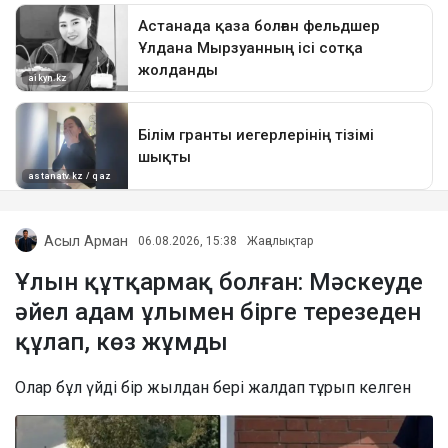
Асыл Арман
06.08.2026, 15:38
Жаңалықтар
Ұлын құтқармақ болған: Мәскеуде
әйел адам ұлымен бірге терезеден
құлап, көз жұмды
Олар бұл үйді бір жылдан бері жалдап тұрып келген