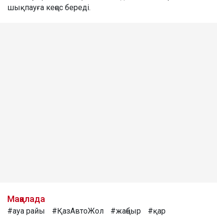
шықпауға кеңес береді.
Мақалада
#ауа райы
#ҚазАвтоЖол
#жаңбыр
#қар