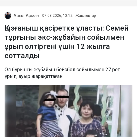
Асыл Арман
07.08.2026, 12:12
Жаңалықтар
Қызғаныш қасіретке ұласты: Семей
тұрғыны экс-жұбайын сойылмен
ұрып өлтіргені үшін 12 жылға
сотталды
Ол бұрынғы жұбайын бейсбол сойылымен 27 рет
ұрып, ауыр жарақаттаған