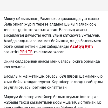
Мәскеу облысының Раменское қаласында үш жасар
бала ойнап жүріп, терезе алдына шығып алған соң
тепе-теңдігін жоғалтып алған. Баланың анасы
айқайлаған дауысты естіп, ұлын құтқаруға ұмтылған.
Алайда алдын ала мәлімет бойынша, ол да баласымен
бірге құлап кеткен, деп хабарлайды
Azattyq Rýhy
агенттігі
РЕН ТВ
-ға сілтеме жасап
Оқиға салдарынан анасы мен баласы оқиға орнында
көз жұмған.
Басылым мәліметінше, отбасы бұл пәтерді шамамен бір
жыл бойы жалдап тұрған. Көршілері оларды сабырлы
әрі үлгілі отбасы ретінде сипаттаған.
Марқұм әйел сторисмейкер болып жұмыс істеген, ал
жұбайы такси қызметімен қосымша табыс тапқан. Ер
адам қайғылы оқиға туралы кейінірек білген.