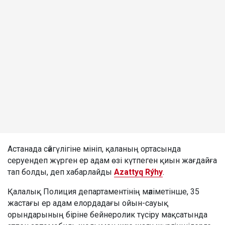
Астанада сәйгүлігіне мініп, қаланың ортасында
серуендеп жүрген ер адам өзі күтпеген қиын жағдайға
тап болды, деп хабарлайды
Azattyq Rýhy
.
Қалалық Полиция департаментінің мәліметінше, 35
жастағы ер адам елордадағы ойын-сауық
орындарының біріне бейнеролик түсіру мақсатында