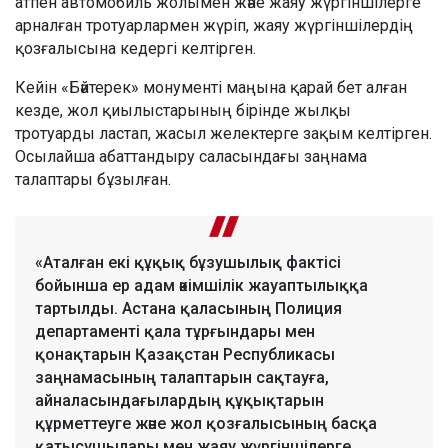
атпен автомобиль жолымен және жаяу жүргіншілерге
арналған тротуарлармен жүріп, жаяу жүргіншілердің
қозғалысына кедергі келтірген.
Кейін «Бәйтерек» монументі маңына қарай бет алған
кезде, жол қиылыстарының бірінде жылқы
тротуарды ластап, жасыл желектерге зақым келтірген.
Осылайша абаттандыру саласындағы заңнама
талаптары бұзылған.
«Аталған екі құқық бұзушылық фактісі
бойынша ер адам әкімшілік жауаптылыққа
тартылды. Астана қаласының Полиция
департаменті қала тұрғындары мен
қонақтарын Қазақстан Республикасы
заңнамасының талаптарын сақтауға,
айналасындағылардың құқықтарын
құрметтеуге және жол қозғалысының басқа
қатысушылары мен жаяу жүргіншілерге