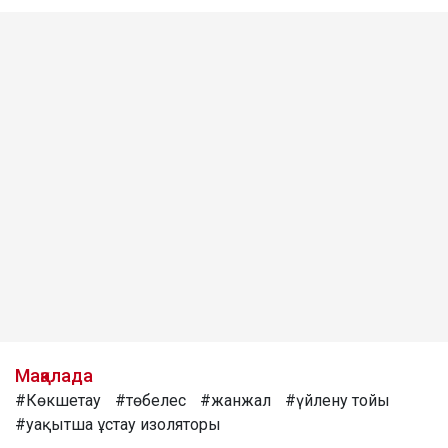
Мақалада
#Көкшетау
#төбелес
#жанжал
#үйлену тойы
#уақытша ұстау изоляторы