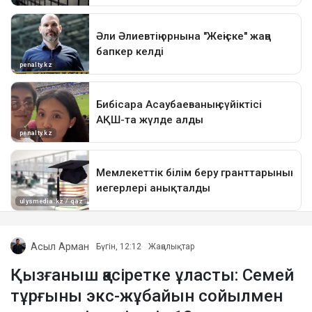
Асыл Арман
Бүгін, 12:12
Жаңалықтар
Қызғаныш қасіретке ұласты: Семей
тұрғыны экс-жұбайын сойылмен