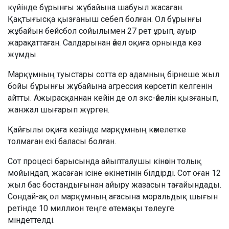
күйінде бұрынғы жұбайына шабуыл жасаған.
Қақтығысқа қызғаныш себеп болған. Ол бұрынғы
жұбайын бейсбол сойылымен 27 рет ұрып, ауыр
жарақаттаған. Салдарынан әйел оқиға орнында көз
жұмды.
Марқұмның туыстары сотта ер адамның бірнеше жыл
бойы бұрынғы жұбайына агрессия көрсетіп келгенін
айтты. Ажырасқаннан кейін де ол экс-әйелін қызғанып,
жанжал шығарып жүрген.
Қайғылы оқиға кезінде марқұмның кәмелетке
толмаған екі баласы болған.
Сот процесі барысында айыпталушы кінәсін толық
мойындап, жасаған ісіне өкінетінін білдірді. Сот оған 12
жыл бас бостандығынан айыру жазасын тағайындады.
Сондай-ақ ол марқұмның ағасына моральдық шығын
ретінде 10 миллион теңге өтемақы төлеуге
міндеттелді.