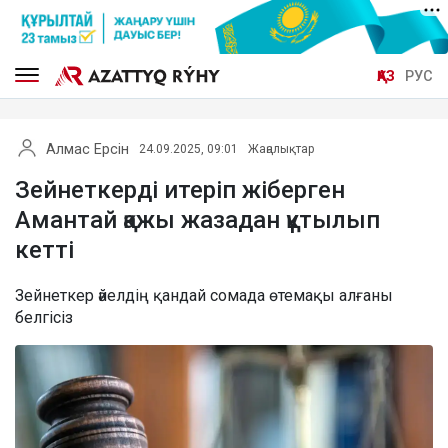
ҚАЗ
РУС
Алмас Ерсін
24.09.2025, 09:01
Жаңалықтар
Зейнеткерді итеріп жіберген
Амантай қажы жазадан құтылып
кетті
Зейнеткер әйелдің қандай сомада өтемақы алғаны
белгісіз