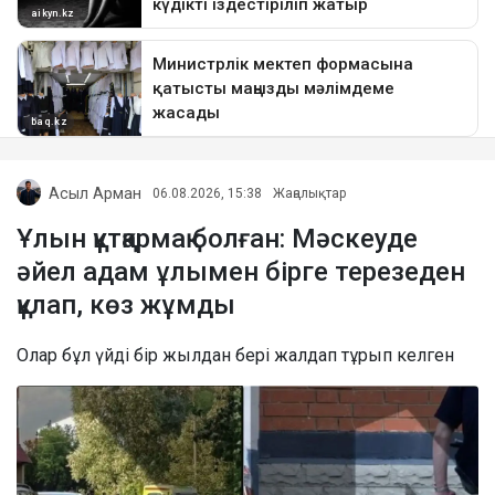
Асыл Арман
06.08.2026, 15:38
Жаңалықтар
Ұлын құтқармақ болған: Мәскеуде
әйел адам ұлымен бірге терезеден
құлап, көз жұмды
Олар бұл үйді бір жылдан бері жалдап тұрып келген