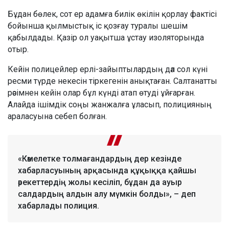
Бұдан бөлек, сот ер адамға билік өкілін қорлау фактісі
бойынша қылмыстық іс қозғау туралы шешім
қабылдады. Қазір ол уақытша ұстау изоляторында
отыр.
Кейін полицейлер ерлі-зайыптылардың дәл сол күні
ресми түрде некесін тіркегенін анықтаған. Салтанатты
рәсімнен кейін олар бұл күнді атап өтуді ұйғарған.
Алайда ішімдік соңы жанжалға ұласып, полицияның
араласуына себеп болған.
«Кәмелетке толмағандардың дер кезінде
хабарласуының арқасында құқыққа қайшы
әрекеттердің жолы кесіліп, бұдан да ауыр
салдардың алдын алу мүмкін болды», – деп
хабарлады полиция.