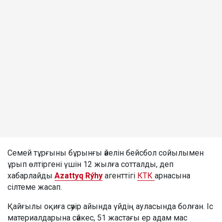
Семей тұрғыны бұрынғы әйелін бейсбол сойылымен
ұрып өлтіргені үшін 12 жылға сотталды, деп
хабарлайды
Azattyq Rýhy
агенттігі
КТК
арнасына
сілтеме жасап.
Қайғылы оқиға сәуір айында үйдің ауласында болған. Іс
материалдарына сәйкес, 51 жастағы ер адам мас