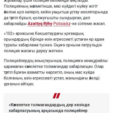
жұбайлар үшін полиция бөлімінде аяқталды.
Полицияның мәліметінше, мас күйдегі күйеу жігіт
әйеліне қол көтеріп, кейін уақытша ұстау изоляторында
да тәртіп бұзып, қолжуғышты сындырған, деп
хабарлайды
Azattyq Rýhy
Polisia.kz
-ке сілтеме жасап.
«102» арнасына Көкшетаудағы қоғамдық
орындардың бірінде өзін агрессивті ұстаған ер адам
туралы хабарлама түскен. Оқиға орнына патрульдік
полиция жасағы дереу жеткен.
Полицейлердің анықтауынша, полицияға немқұрайлы
қарамаған кәмелетке толмағандар хабарласқан. Олар
тәртіп бұзған азаматты көрсетіп, оның мас күйде
болғанын, өзін агрессивті ұстап, жанындағы әйелді
ұрғанын айтқан.
«Кәмелетке толмағандардың дер кезінде
хабарласуының арқасында полицейлер