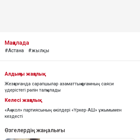
Мақалада
#Астана
#жылқы
Алдыңғы жаңалық
Жезқазғанда сарапшылар азаматтық қоғамның саяси
үдерістегі рөлін талқылады
Келесі жаңалық
«Ақ жол» партиясының өкілдері «Үркер-АШ» ұжымымен
кездесті