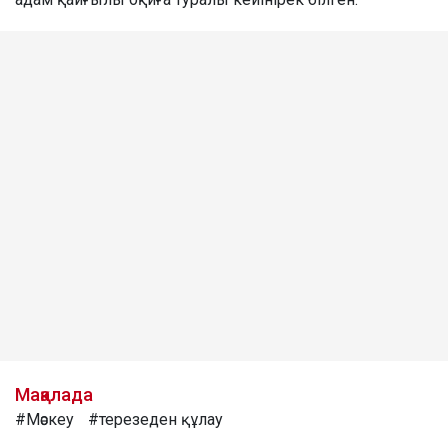
Мақалада
#Мәскеу
#терезеден құлау