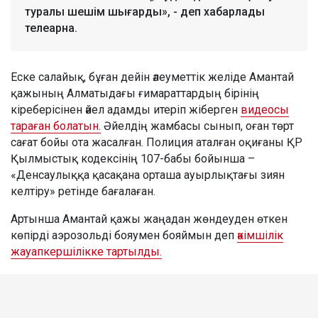
туралы шешім шығарды», - деп хабарлады
телеарна.
Еске салайық, бұған дейін әлеуметтік желіде Амантай
қажының Алматыдағы ғимараттардың бірінің
кіреберісінен әйел адамды итеріп жіберген
видеосы
тараған болатын.
Әйелдің жамбасы сынып, оған төрт
сағат бойы ота жасалған. Полиция аталған оқиғаны ҚР
Қылмыстық кодексінің 107-бабы бойынша –
«Денсаулыққа қасақана орташа ауырлықтағы зиян
келтіру» ретінде бағалаған.
Артынша Амантай қажы жаңадан жөндеуден өткен
көпірді аэрозольді бояумен бояймын деп
әкімшілік
жауапкершілікке тартылды.