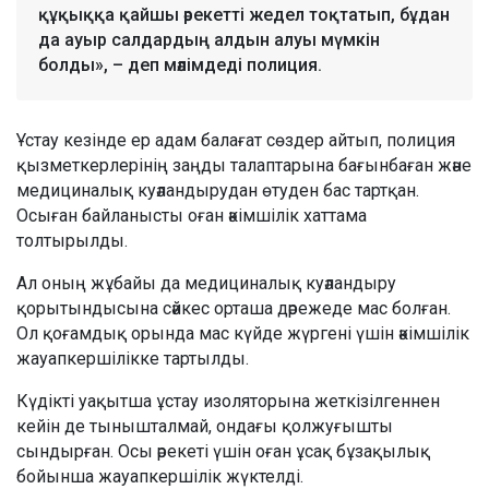
құқыққа қайшы әрекетті жедел тоқтатып, бұдан
да ауыр салдардың алдын алуы мүмкін
болды», – деп мәлімдеді полиция.
Ұстау кезінде ер адам балағат сөздер айтып, полиция
қызметкерлерінің заңды талаптарына бағынбаған және
медициналық куәландырудан өтуден бас тартқан.
Осыған байланысты оған әкімшілік хаттама
толтырылды.
Ал оның жұбайы да медициналық куәландыру
қорытындысына сәйкес орташа дәрежеде мас болған.
Ол қоғамдық орында мас күйде жүргені үшін әкімшілік
жауапкершілікке тартылды.
Күдікті уақытша ұстау изоляторына жеткізілгеннен
кейін де тынышталмай, ондағы қолжуғышты
сындырған. Осы әрекеті үшін оған ұсақ бұзақылық
бойынша жауапкершілік жүктелді.