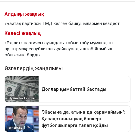
Алдыңғы жаңалық
«Байтақ» партиясы ТМД келген байқаушылармен кездесті
Келесі жаңалық
«Әділет» партиясы ауылдағы табыс табу мүмкіндігін
арттырмақ: республикалық сайлауалды штаб Жамбыл
облысына барды