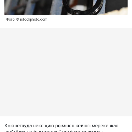
Фото: © istockphoto.com
Көкшетауда неке қию рәсімінен кейінгі мереке жас