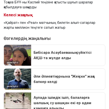
Тоқаев БҰҰ-ны Каспий теңізіне қатысты шұғыл шаралар
қабылдауға шақырды
Келесі жаңалық
«Қайрат» пен «Реал» матчының билетін алып-сатарлар
жарты миллион теңгеге сатып жатыр