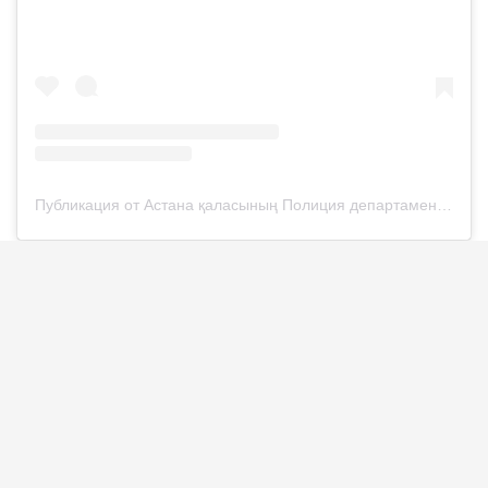
Публикация от Астана қаласының Полиция департаменті (@police__astana)