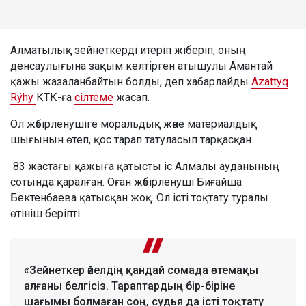
Алматылық зейнеткерді итеріп жіберіп, оның
денсаулығына зақым келтірген атышулы Амантай
қажы жазаланбайтын болды, деп хабарлайды
Azattyq
Rýhy
КТК-ға
сілтеме
жасап.
Ол жәбірленушіге моральдық және материалдық
шығынын өтеп, қос тарап татуласып тарқасқан.
83 жастағы қажыға қатысты іс Алмалы ауданының
сотында қаралған. Оған жәбірленуші Биғайша
Бектенбаева қатысқан жоқ. Ол істі тоқтату туралы
өтініш беріпті.
«Зейнеткер әйелдің қандай сомада өтемақы
алғаны белгісіз. Тараптардың бір-біріне
шағымы болмаған соң, судья да істі тоқтату