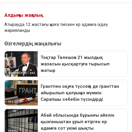
Алдыңғы жаңалық
Атырауда 12 жастағы қызға тиіскен ер адамға іздеу
жарияланды