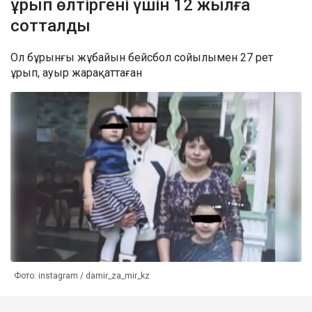
ұрып өлтіргені үшін 12 жылға
сотталды
Ол бұрынғы жұбайын бейсбол сойылымен 27 рет
ұрып, ауыр жарақаттаған
Фото: instagram / damir_za_mir_kz