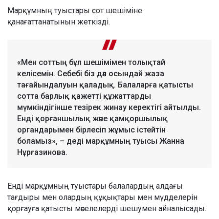
Марқұмның туыстары сот шешіміне
қанағаттанатынын жеткізді.
«Мен соттың бұл шешімімен толықтай
келісемін. Себебі біз дәл осындай жаза
тағайындалуын қаладық. Балаларға қатысты
сотта барлық қажетті құжаттарды
мүмкіндігінше тезірек жинау керектігі айтылды.
Енді қорғаншылық және қамқоршылық
органдарымен бірлесіп жұмыс істейтін
боламыз», – деді марқұмның туысы Жанна
Нұрғазинова.
Енді марқұмның туыстары балалардың алдағы
тағдыры мен олардың құқықтары мен мүдделерін
қорғауға қатысты мәселелерді шешумен айналысады.