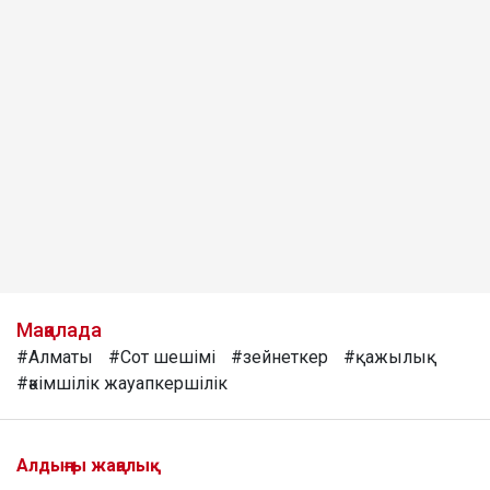
Мақалада
#Алматы
#Сот шешімі
#зейнеткер
#қажылық
#әкімшілік жауапкершілік
Алдыңғы жаңалық