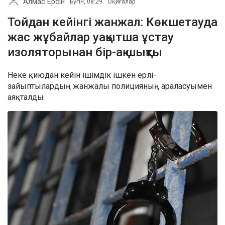
Алмас Ерсін
Бүгін, 08:29
Оқиғалар
Тойдан кейінгі жанжал: Көкшетауда
жас жұбайлар уақытша ұстау
изоляторынан бір-ақ шықты
Неке қиюдан кейін ішімдік ішкен ерлі-
зайыптылардың жанжалы полицияның араласуымен
аяқталды