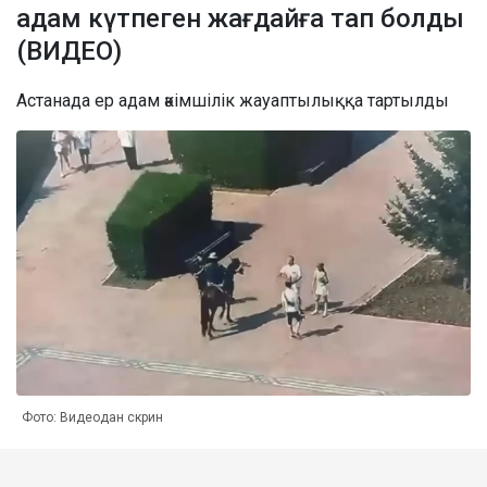
адам күтпеген жағдайға тап болды
(ВИДЕО)
Астанада ер адам әкімшілік жауаптылыққа тартылды
Фото: Видеодан скрин