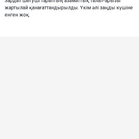
Зардап шегуші тараптың азаматтық талап-арызы
жартылай қанағаттандырылды. Үкім әлі заңды күшіне
енген жоқ.