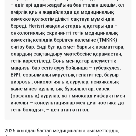
– әділ әрі адам жағдайына бағытталған шешім, ол
өмірлік қиын жағдайларда да медициналық
көмекке қолжетімділікті сақтауға мүмкіндік
береді. Негізгі жаңалықтардың қатарында –
онкологиялық скринингті тегін медициналық
көмектің кепілдік берілген көлеміне (ТМККК)
енгізу бар. Енді бұл қызмет барлық азаматтарға,
олардың сақтандыру мәртебесіне қарамастан,
тегін көрсетіледі. Сонымен қатар әлеуметтік
маңызы бар сегіз ауру бойынша – туберкулез,
ВИЧ, созылмалы вирустық гепатиттер, бауыр
циррозы, онкологиялық аурулар, психикалық
және мінез-құлықтық бұзылыстар, сирек
(орфандық) аурулар, жіті миокард инфаркті мен
инсульт – консультациялар мен диагностика да
тегін болады», – деп атап өтті ол.
2026 жылдан бастап медициналық қызметтердің