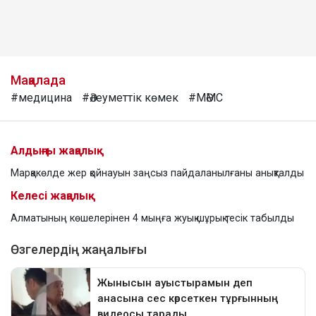
Мақалада
#медицина
#Әлеуметтік көмек
#МӘМС
Алдыңғы жаңалық
Марқакөлде жер қойнауын заңсыз пайдаланылғаны анықталды
Келесі жаңалық
Алматының көшелерінен 4 мыңға жуық шұрық тесік табылды