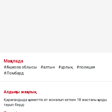
Мақалада
#Ақмола облысы
#алтын
#ұрлық
#полиция
#Ломбард
Алдыңғы жаңалық
Қарағандыда қызметтік ит жоғалып кеткен 18 жастағы қызды
тауып берді