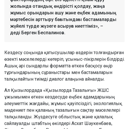
жолында отандық өндірісті қолдау, жаңа
жұмыс орындарын ашу және еңбек адамының
мәртебесін арттыру бағытындағы бастамаларды
жүйелі түрде жүзеге асыруға ниеттіміз», –
деді Берген Беспалинов.
Кездесу соңында қатысушылар өздерін толғандырған
өзекті мәселелерді көтеріп, ұсыныс-пікірлерін білдірді.
Ашық әрі сындарлы форматта өткен басқосу өңір
тұрғындарының сұраныстары мен бастамаларын
талқылайтын тиімді диалог алаңына айналды.
Ал Қызылордада «Қызылорда Тазалығы» ЖШС
ұжымымен өткен кездесуде еңбек адамдарының
әлеуметтік жағдайы, жұмыс қауіпсіздігі, экологиялық
мәдениет пен қаланың тазалығын сақтау мәселелері
талқыланды. Жүздесуге облыстық және қалалық
сайлауалды штабтың өкілдері Асхат Шәукенбаев,