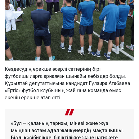
Кездесудің ерекше әсерлі сәттерінің бірі
футболшыларға арналған шынайы лебіздер болды.
Құрылтай депутаттығына кандидат Гүлзира Атабаева
«Ертіс» футбол клубының жай ғана команда емес
екенін ерекше атап өтті.
«Бұл – қаланың тарихы, мінезі және жүз
мыңнан астам адал жанкүйердің мақтанышы.
Бізді кәсібилікке, біліктілікке және нәтижеге