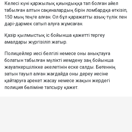
Келесі күні қаржылық қиындыққа тап болған әйел
табылған алтын сақиналардың бірін ломбардқа өткізіп,
150 мың теңге алған. Ол бұл қаражатты азық-түлік пен
дәрі-дәрмек сатып алуға жұмсаған.
Қазір қылмыстық іс бойынша қажетті тергеу
амалдары жүргізіліп жатыр.
Полицейлер иесі белгілі немесе оны анықтауға
болатын табылған мүлікті иемдену заң бойынша
жауапкершілікке әкелетінін еске салды. Бөтеннің
затын тауып алған жағдайда оны дереу иесіне
қайтаруға әрекет жасау немесе жақын жердегі
полиция бөліміне тапсыру қажет.