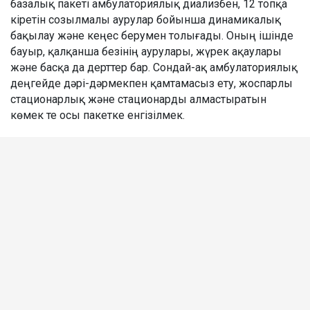
базалық пакеті амбулаториялық диализбен, 12 топқа
кіретін созылмалы аурулар бойынша динамикалық
бақылау және кеңес берумен толығады. Оның ішінде
бауыр, қалқанша безінің аурулары, жүрек ақаулары
және басқа да дерттер бар. Сондай-ақ амбулаториялық
деңгейде дәрі-дәрмекпен қамтамасыз ету, жоспарлы
стационарлық және стационарды алмастыратын
көмек те осы пакетке енгізілмек.