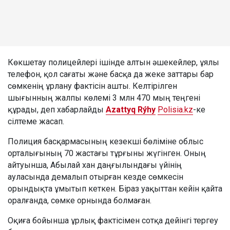
Көкшетау полицейлері ішінде алтын әшекейлер, ұялы
телефон, қол сағаты және басқа да жеке заттары бар
сөмкенің ұрлану фактісін ашты. Келтірілген
шығынның жалпы көлемі 3 млн 470 мың теңгені
құрады, деп хабарлайды
Azattyq Rýhy
Polisia.kz
-ке
сілтеме жасап.
Полиция басқармасының кезекші бөліміне облыс
орталығының 70 жастағы тұрғыны жүгінген. Оның
айтуынша, Абылай хан даңғылындағы үйінің
ауласында демалып отырған кезде сөмкесін
орындықта ұмытып кеткен. Біраз уақыттан кейін қайта
оралғанда, сөмке орнында болмаған.
Оқиға бойынша ұрлық фактісімен сотқа дейінгі тергеу