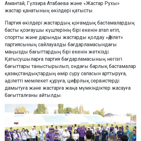
Амантай, Гүлзира Атабаева және «Жастар Рухы»
жастар қанатының өкілдері қатысты.
Партия өкілдері жастардың қоғамдық бастамалардың
басты қозғаушы күштерінің бірі екенін атап өтіп,
спортты және дарынды жастарды қолдау «Әділет»
партиясының сайлауалды бағдарламасындағы
маңызды бағыттардың бірі екенін жеткізді.
Қатысушыларға партия бағдарламасының негізгі
бағыттары таныстырылып, ондағы барлық бастамалар
қазақстандықтардың өмір сүру сапасын арттыруға,
әділетті мемлекет құруға, цифрлық сервистерді
дамытуға және жастарға жаңа мүмкіндіктер жасауға
бағытталғаны айтылды.