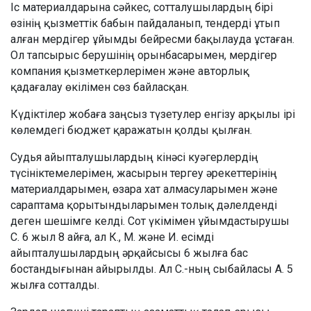
Іс материалдарына сәйкес, сотталушылардың бірі
өзінің қызметтік бабын пайдаланып, тендерді ұтып
алған мердігер ұйымды бейресми бақылауда ұстаған.
Ол тапсырыс берушінің орынбасарымен, мердігер
компания қызметкерлерімен және авторлық
қадағалау өкілімен сөз байласқан.
Күдіктілер жобаға заңсыз түзетулер енгізу арқылы ірі
көлемдегі бюджет қаражатын қолды қылған.
Судья айыпталушылардың кінәсі куәгерлердің
түсініктемелерімен, жасырын тергеу әрекеттерінің
материалдарымен, өзара хат алмасуларымен және
сараптама қорытындыларымен толық дәлелденді
деген шешімге келді. Сот үкімімен ұйымдастырушы
С. 6 жыл 8 айға, ал К., М. және И. есімді
айыпталушылардың әрқайсысы 6 жылға бас
бостандығынан айырылды. Ал С.-ның сыбайласы А. 5
жылға сотталды.