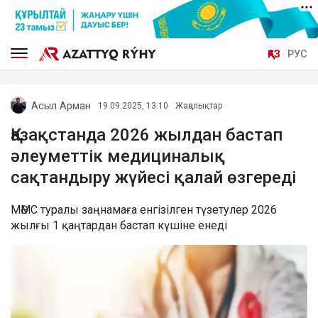
ҚАЗ
РУС
Асыл Арман
19.09.2025, 13:10
Жаңалықтар
Қазақстанда 2026 жылдан бастап
әлеуметтік медициналық
сақтандыру жүйесі қалай өзгереді
МӘМС туралы заңнамаға енгізілген түзетулер 2026
жылғы 1 қаңтардан бастап күшіне енеді