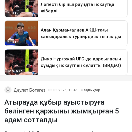
Дәулет Ботагөз
08.08.2026, 13:45
Жаңалықтар
Атырауда құбыр ауыстыруға
бөлінген қаржыны жымқырған 5
адам сотталды