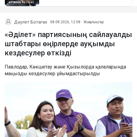
Дәулет Ботагөз
08.08.2026, 12:08
Жаңалықтар
«Әділет» партиясының сайлауалды
штабтары өңірлерде ауқымды
кездесулер өткізді
Павлодар, Көкшетау және Қызылорда қалаларында
маңызды кездесулер ұйымдастырылды