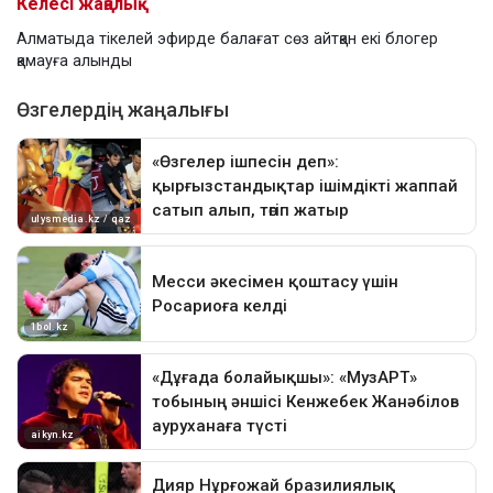
Келесі жаңалық
Алматыда тікелей эфирде балағат сөз айтқан екі блогер
қамауға алынды