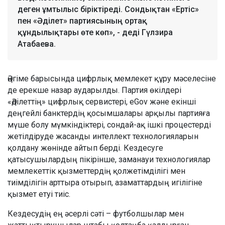
деген ұмтылыс біріктіреді. Сондықтан «Ертіс»
пен «Әділет» партиясының ортақ
құндылықтары өте көп», - деді Гүлзира
Атабаева.
Әңгіме барысында цифрлық мемлекет құру мәселесіне
де ерекше назар аударылды. Партия өкілдері
«Әділеттің» цифрлық сервистері, eGov және екінші
деңгейлі банктердің қосымшалары арқылы партияға
мүше болу мүмкіндіктері, сондай-ақ ішкі процестерді
жетілдіруде жасанды интеллект технологияларын
қолдану жөнінде айтып берді. Кездесуге
қатысушылардың пікірінше, заманауи технологиялар
мемлекеттік қызметтердің қолжетімділігі мен
тиімділігін арттыра отырып, азаматтардың игілігіне
қызмет етуі тиіс.
Кездесудің ең әсерлі сәті – футболшылар мен