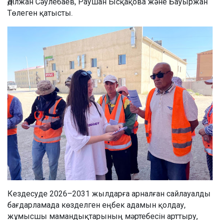
Әділжан Сәулебаев, Раушан Ысқақова және Бауыржан
Төлеген қатысты.
Кездесуде 2026–2031 жылдарға арналған сайлауалды
бағдарламада көзделген еңбек адамын қолдау,
жұмысшы мамандықтарының мәртебесін арттыру,