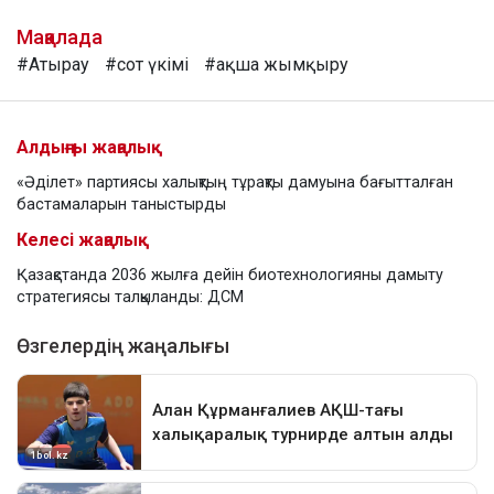
Мақалада
#Атырау
#сот үкімі
#ақша жымқыру
Алдыңғы жаңалық
«Әділет» партиясы халықтың тұрақты дамуына бағытталған
бастамаларын таныстырды
Келесі жаңалық
Қазақстанда 2036 жылға дейін биотехнологияны дамыту
стратегиясы талқыланды: ДСМ