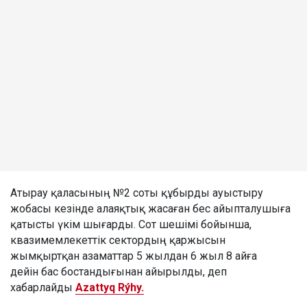
Атырау қаласының №2 соты құбырды ауыстыру
жобасы кезінде алаяқтық жасаған бес айыпталушыға
қатысты үкім шығарды. Сот шешімі бойынша,
квазимемлекеттік сектордың қаржысын
жымқыртқан азаматтар 5 жылдан 6 жыл 8 айға
дейін бас бостандығынан айырылды, деп
хабарлайды
Azattyq Rýhy.