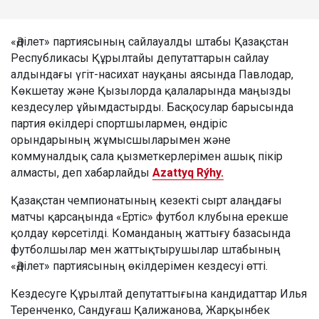
«Әділет» партиясының сайлауалды штабы Қазақстан
Республикасы Құрылтайы депутаттарын сайлау
алдындағы үгіт-насихат науқаны аясында Павлодар,
Көкшетау және Қызылорда қалаларында маңызды
кездесулер ұйымдастырды. Басқосулар барысында
партия өкілдері спортшылармен, өндіріс
орындарының жұмысшыларымен және
коммуналдық сала қызметкерлерімен ашық пікір
алмасты, деп хабарлайды
Azattyq Rýhy.
Қазақстан чемпионатының кезекті сырт алаңдағы
матчы қарсаңында «Ертіс» футбол клубына ерекше
қолдау көрсетілді. Команданың жаттығу базасында
футболшылар мен жаттықтырушылар штабының
«Әділет» партиясының өкілдерімен кездесуі өтті.
Кездесуге Құрылтай депутаттығына кандидаттар Илья
Теренченко, Сандуғаш Қалижанова, Жарқынбек