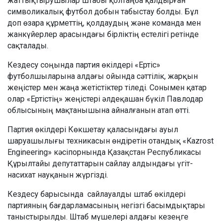
жаттықтырушылар штабы қолтаңба қалдырған
символикалық футбол добын табыстау болды. Бұл
доп өзара құрметтің, қолдаудың және команда мен
жанкүйерлер арасындағы бірліктің естелігі ретінде
сақталады.
Кездесу соңында партия өкілдері «Ертіс»
футболшыларына алдағы ойында сәттілік, жарқын
жеңістер мен жаңа жетістіктер тіледі. Сонымен қатар
олар «Ертістің» жеңістері әлдеқашан бүкіл Павлодар
облысының мақтанышына айналғанын атап өтті.
Партия өкілдері Көкшетау қаласындағы ауыл
шаруашылығы техникасын өндіретін отандық «Kazrost
Engineering» кәсіпорнында Қазақстан Республикасы
Құрылтайы депутаттарын сайлау алдындағы үгіт-
насихат науқанын жүргізді.
Кездесу барысында сайлауалды штаб өкілдері
партияның бағдарламасының негізгі басымдықтары
таныстырылды. Штаб мүшелері алдағы кезеңге