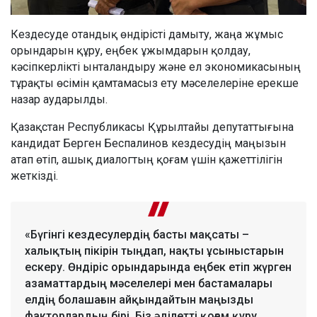
Кездесуде отандық өндірісті дамыту, жаңа жұмыс
орындарын құру, еңбек ұжымдарын қолдау,
кәсіпкерлікті ынталандыру және ел экономикасының
тұрақты өсімін қамтамасыз ету мәселелеріне ерекше
назар аударылды.
Қазақстан Республикасы Құрылтайы депутаттығына
кандидат Берген Беспалинов кездесудің маңызын
атап өтіп, ашық диалогтың қоғам үшін қажеттілігін
жеткізді.
«Бүгінгі кездесулердің басты мақсаты –
халықтың пікірін тыңдап, нақты ұсыныстарын
ескеру. Өндіріс орындарында еңбек етіп жүрген
азаматтардың мәселелері мен бастамалары
елдің болашағын айқындайтын маңызды
факторлардың бірі. Біз әділетті қоғам құру