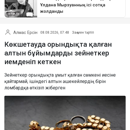
Алмас Ерсін
08.08.2026, 07:48
Заң мен тәртіп
Көкшетауда орындықта қалған
алтын бұйымдарды зейнеткер
иемденіп кеткен
Зейнеткер орындықта ұмыт қалған сөмкені иесіне
қайтармай, ішіндегі алтын әшекейлердің бірін
ломбардқа өткізіп жіберген