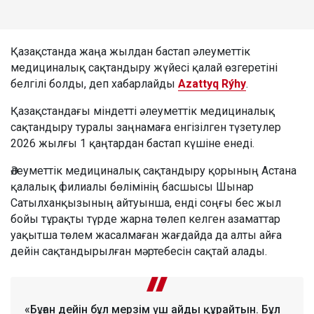
Қазақстанда жаңа жылдан бастап әлеуметтік
медициналық сақтандыру жүйесі қалай өзгеретіні
белгілі болды, деп хабарлайды
Azattyq Rýhy
.
Қазақстандағы міндетті әлеуметтік медициналық
сақтандыру туралы заңнамаға енгізілген түзетулер
2026 жылғы 1 қаңтардан бастап күшіне енеді.
Әлеуметтік медициналық сақтандыру қорының Астана
қалалық филиалы бөлімінің басшысы Шынар
Сатылханқызының айтуынша, енді соңғы бес жыл
бойы тұрақты түрде жарна төлеп келген азаматтар
уақытша төлем жасалмаған жағдайда да алты айға
дейін сақтандырылған мәртебесін сақтай алады.
«Бұған дейін бұл мерзім үш айды құрайтын. Бұл