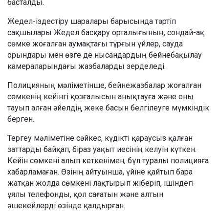
басталды.
Жедел-іздестіру шаралары барысында тәртіп
сақшылары Жедел басқару орталығының, сондай-ақ
сөмке жоғалған аумақтағы тұрғын үйлер, сауда
орындары мен өзге де нысандардың бейнебақылау
камераларындағы жазбаларды зерделеді.
Полицияның мәліметінше, бейнежазбалар жоғалған
сөмкенің кейінгі қозғалысын анықтауға және оны
тауып алған әйелдің жеке басын белгілеуге мүмкіндік
берген.
Тергеу мәліметіне сәйкес, күдікті қараусыз қалған
заттарды байқап, біраз уақыт иесінің келуін күткен.
Кейін сөмкені алып кеткенімен, бұл туралы полицияға
хабарламаған. Өзінің айтуынша, үйіне қайтып бара
жатқан жолда сөмкені лақтырып жіберіп, ішіндегі
ұялы телефонды, қол сағатын және алтын
әшекейлерді өзінде қалдырған.