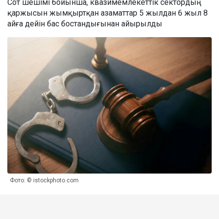
Сот шешімі бойынша, квазимемлекеттік сектордың
қаржысын жымқыртқан азаматтар 5 жылдан 6 жыл 8
айға дейін бас бостандығынан айырылды
Фото: © istockphoto.com