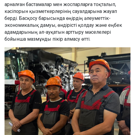
арналған бастамалар мен жоспарларға тоқталып,
кәсіпорын қызметкерлерінің сауалдарына жауап
берді. Басқосу барысында өңірдің әлеуметтік-
экономикалық дамуы, өндірісті қолдау және еңбек
адамдарының әл-ауқатын арттыру мәселелері
бойынша мазмұнды пікір алмасу өтті.