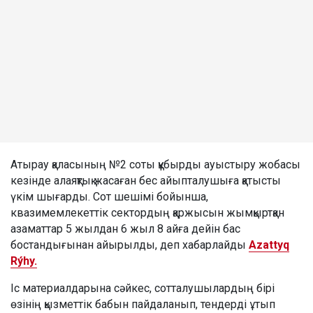
Атырау қаласының №2 соты құбырды ауыстыру жобасы
кезінде алаяқтық жасаған бес айыпталушыға қатысты
үкім шығарды. Сот шешімі бойынша,
квазимемлекеттік сектордың қаржысын жымқыртқан
азаматтар 5 жылдан 6 жыл 8 айға дейін бас
бостандығынан айырылды, деп хабарлайды
Azattyq
Rýhy.
Іс материалдарына сәйкес, сотталушылардың бірі
өзінің қызметтік бабын пайдаланып, тендерді ұтып