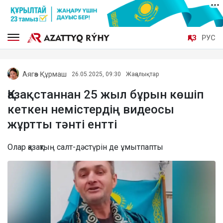
ҚАЗ
РУС
Аягөз Құрмаш
26.05.2025, 09:30
Жаңалықтар
Қазақстаннан 25 жыл бұрын көшіп
кеткен немістердің видеосы
жұртты тәнті ентті
Олар қазақтың салт-дәстүрін де ұмытпапты