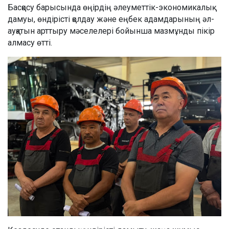
Басқосу барысында өңірдің әлеуметтік-экономикалық
дамуы, өндірісті қолдау және еңбек адамдарының әл-
ауқатын арттыру мәселелері бойынша мазмұнды пікір
алмасу өтті.