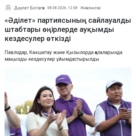
Дәулет Ботагөз
08.08.2026, 12:08
Жаңалықтар
«Әділет» партиясының сайлауалды
штабтары өңірлерде ауқымды
кездесулер өткізді
Павлодар, Көкшетау және Қызылорда қалаларында
маңызды кездесулер ұйымдастырылды