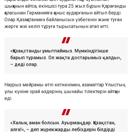
шыққанын айтса, екіншісі тура 25 жыл бұрын Қарағанды
қаласынан Германияға қоныс аударғанын айтып берді.
Олар Қазақстанмен байланысын үзбегенін және туған
жерге жиі келіп тұруға тырысатынын атап өтті.
«Қазақстанды ұмытпаймыз. Мүмкіндігінше
барып тұрамыз. Ол жақта достарымыз қалды»,
– деді олар.
Наурыз мейрамы өтіп кеткенімен, азаматтар Ұлыстың
ұлы күніне орай өздерінің шынайы тілектерін айтқан
еді.
«Халық аман болсын. Ауырмаңдар. Қазақстан,
алға!», – деп жүрекжарды лебіздерін білдірді