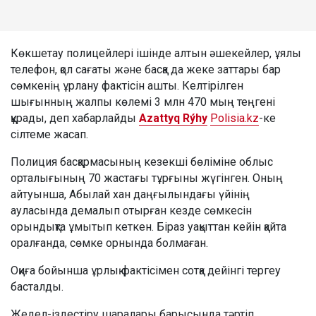
Көкшетау полицейлері ішінде алтын әшекейлер, ұялы
телефон, қол сағаты және басқа да жеке заттары бар
сөмкенің ұрлану фактісін ашты. Келтірілген
шығынның жалпы көлемі 3 млн 470 мың теңгені
құрады, деп хабарлайды
Azattyq Rýhy
Polisia.kz
-ке
сілтеме жасап.
Полиция басқармасының кезекші бөліміне облыс
орталығының 70 жастағы тұрғыны жүгінген. Оның
айтуынша, Абылай хан даңғылындағы үйінің
ауласында демалып отырған кезде сөмкесін
орындықта ұмытып кеткен. Біраз уақыттан кейін қайта
оралғанда, сөмке орнында болмаған.
Оқиға бойынша ұрлық фактісімен сотқа дейінгі тергеу
басталды.
Жедел-іздестіру шаралары барысында тәртіп