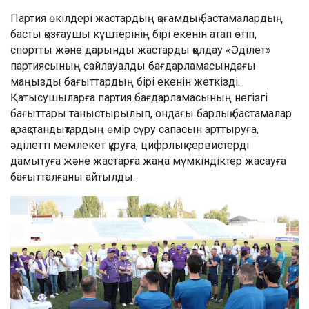
Партия өкілдері жастардың қоғамдық бастамалардың
басты қозғаушы күштерінің бірі екенін атап өтіп,
спортты және дарынды жастарды қолдау «Әділет»
партиясының сайлауалды бағдарламасындағы
маңызды бағыттардың бірі екенін жеткізді.
Қатысушыларға партия бағдарламасының негізгі
бағыттары таныстырылып, ондағы барлық бастамалар
қазақстандықтардың өмір сүру сапасын арттыруға,
әділетті мемлекет құруға, цифрлық сервистерді
дамытуға және жастарға жаңа мүмкіндіктер жасауға
бағытталғаны айтылды.