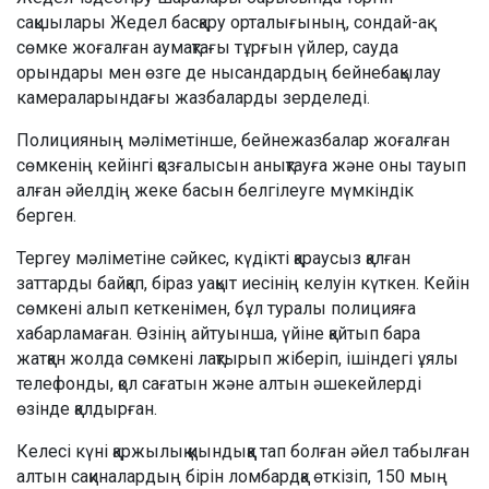
сақшылары Жедел басқару орталығының, сондай-ақ
сөмке жоғалған аумақтағы тұрғын үйлер, сауда
орындары мен өзге де нысандардың бейнебақылау
камераларындағы жазбаларды зерделеді.
Полицияның мәліметінше, бейнежазбалар жоғалған
сөмкенің кейінгі қозғалысын анықтауға және оны тауып
алған әйелдің жеке басын белгілеуге мүмкіндік
берген.
Тергеу мәліметіне сәйкес, күдікті қараусыз қалған
заттарды байқап, біраз уақыт иесінің келуін күткен. Кейін
сөмкені алып кеткенімен, бұл туралы полицияға
хабарламаған. Өзінің айтуынша, үйіне қайтып бара
жатқан жолда сөмкені лақтырып жіберіп, ішіндегі ұялы
телефонды, қол сағатын және алтын әшекейлерді
өзінде қалдырған.
Келесі күні қаржылық қиындыққа тап болған әйел табылған
алтын сақиналардың бірін ломбардқа өткізіп, 150 мың