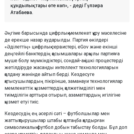
құндылықтары өте көп», - деді Гүлзира
Атабаева.
Әңгіме барысында цифрлық мемлекет құру мәселесіне
де ерекше назар аударылды. Партия өкілдері
«Әділеттің» цифрлық сервистері, eGov және екінші
деңгейлі банктердің қосымшалары арқылы партияға
мүше болу мүмкіндіктері, сондай-ақ ішкі процестерді
жетілдіруде жасанды интеллект технологияларын
қолдану жөнінде айтып берді. Кездесуге
қатысушылардың пікірінше, заманауи технологиялар
мемлекеттік қызметтердің қолжетімділігі мен
тиімділігін арттыра отырып, азаматтардың игілігіне
қызмет етуі тиіс.
Кездесудің ең әсерлі сәті – футболшылар мен
жаттықтырушылар штабы қолтаңба қалдырған
символикалық футбол добын табыстау болды. Бұл доп