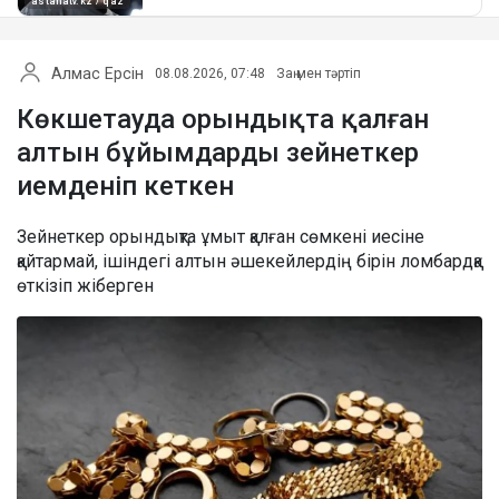
Алмас Ерсін
08.08.2026, 07:48
Заң мен тәртіп
Көкшетауда орындықта қалған
алтын бұйымдарды зейнеткер
иемденіп кеткен
Зейнеткер орындықта ұмыт қалған сөмкені иесіне
қайтармай, ішіндегі алтын әшекейлердің бірін ломбардқа
өткізіп жіберген