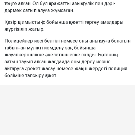
теңге алған. Ол бұл қаражатты азық-түлік пен дәрі-
дәрмек сатып алуға жұмсаған.
Қазір қылмыстық іс бойынша қажетті тергеу амалдары
жүргізіліп жатыр.
Полицейлер иесі белгілі немесе оны анықтауға болатын
табылған мүлікті иемдену заң бойынша
жауапкершілікке әкелетінін еске салды. Бөтеннің
затын тауып алған жағдайда оны дереу иесіне
қайтаруға әрекет жасау немесе жақын жердегі полиция
бөліміне тапсыру қажет.