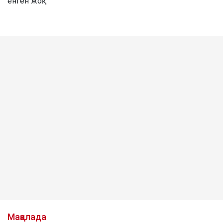
енген жоқ.
Мақалада