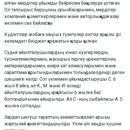
алған мердігер ұйымды бейресми бақылауда ұстаған.
Ол тапсырыс берушінің орынбасарымен, мердігер
компания қызметкерлерімен және авторлық қадағалау
өкілімен сөз байласқан.
Күдіктілер жобаға заңсыз түзетулер енгізу арқылы ірі
көлемдегі бюджет қаражатын қолды қылған.
Судья айыпталушылардың кінәсі куәгерлердің
түсініктемелерімен, жасырын тергеу әрекеттерінің
материалдарымен, өзара хат алмасуларымен және
сараптама қорытындыларымен толық дәлелденді деген
шешімге келді. Сот үкімімен ұйымдастырушы С. 6
жыл 8 айға, ал К., М. және И. есімді
айыпталушылардың әрқайсысы 6 жылға бас
бостандығынан айырылды. Ал С.-ның сыбайласы А. 5
жылға сотталды.
Зардап шегуші тараптың азаматтық талап-арызы
жартылай қанағаттандырылды. Үкім әлі заңды күшіне