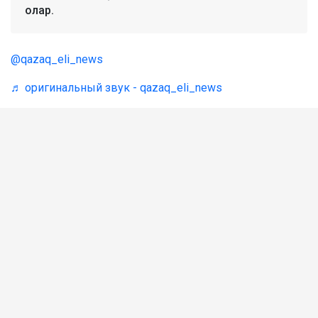
олар.
@qazaq_eli_news
♬ оригинальный звук - qazaq_eli_news