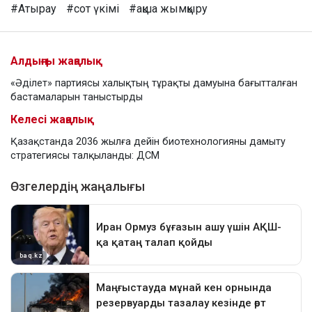
#Атырау
#сот үкімі
#ақша жымқыру
Алдыңғы жаңалық
«Әділет» партиясы халықтың тұрақты дамуына бағытталған
бастамаларын таныстырды
Келесі жаңалық
Қазақстанда 2036 жылға дейін биотехнологияны дамыту
стратегиясы талқыланды: ДСМ