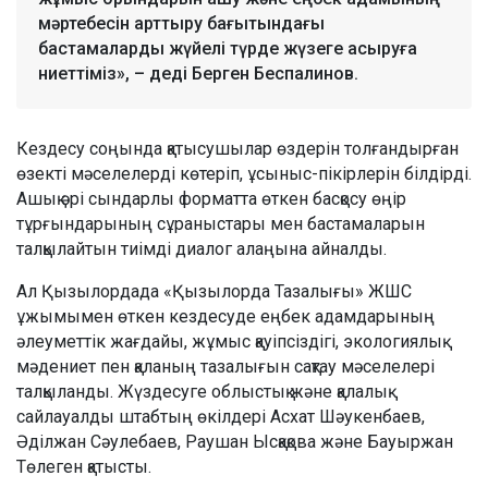
мәртебесін арттыру бағытындағы
бастамаларды жүйелі түрде жүзеге асыруға
ниеттіміз», – деді Берген Беспалинов.
Кездесу соңында қатысушылар өздерін толғандырған
өзекті мәселелерді көтеріп, ұсыныс-пікірлерін білдірді.
Ашық әрі сындарлы форматта өткен басқосу өңір
тұрғындарының сұраныстары мен бастамаларын
талқылайтын тиімді диалог алаңына айналды.
Ал Қызылордада «Қызылорда Тазалығы» ЖШС
ұжымымен өткен кездесуде еңбек адамдарының
әлеуметтік жағдайы, жұмыс қауіпсіздігі, экологиялық
мәдениет пен қаланың тазалығын сақтау мәселелері
талқыланды. Жүздесуге облыстық және қалалық
сайлауалды штабтың өкілдері Асхат Шәукенбаев,
Әділжан Сәулебаев, Раушан Ысқақова және Бауыржан
Төлеген қатысты.