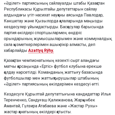
«Әділет» партиясының сайлауалды штабы Қазақстан
Республикасы Құрылтайы депутаттарын сайлау
алдындағы үгіт-насихат науқаны аясында Павлодар,
Көкшетау және Қызылорда қалаларында маңызды
кездесулер ұйымдастырды. Басқосулар барысында
партия өкілдері спортшылармен, өндіріс
орындарының жұмысшыларымен және коммуналдық
сала қызметкерлерімен ашық пікір алмасты, деп
хабарлайды
Azattyq Rýhy.
Қазақстан чемпионатының кезекті сырт алаңдағы
матчы қарсаңында «Ертіс» футбол клубына ерекше
қолдау көрсетілді. Команданың жаттығу базасында
футболшылар мен жаттықтырушылар штабының
«Әділет» партиясының өкілдерімен кездесуі өтті.
Кездесуге Құрылтай депутаттығына кандидаттар Илья
Теренченко, Сандуғаш Қалижанова, Жарқынбек
Амантай, Гүлзира Атабаева және «Жастар Рухы»
жастар қанатының өкілдері қатысты.