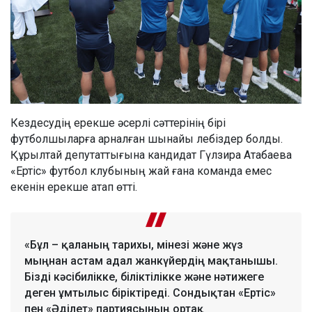
Кездесудің ерекше әсерлі сәттерінің бірі
футболшыларға арналған шынайы лебіздер болды.
Құрылтай депутаттығына кандидат Гүлзира Атабаева
«Ертіс» футбол клубының жай ғана команда емес
екенін ерекше атап өтті.
«Бұл – қаланың тарихы, мінезі және жүз
мыңнан астам адал жанкүйердің мақтанышы.
Бізді кәсібилікке, біліктілікке және нәтижеге
деген ұмтылыс біріктіреді. Сондықтан «Ертіс»
пен «Әділет» партиясының ортақ