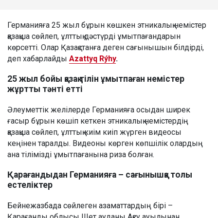
Германияға 25 жыл бұрын көшкен этникалық немістер
қазақша сөйлеп, ұлттық дәстүрді ұмытпағандарын
көрсетті. Олар Қазақстанға деген сағынышын білдірді,
деп хабарлайды
Azattyq Rýhy
.
25 жыл бойы қазақ тілін ұмытпаған немістер
жұртты тәнті етті
Әлеуметтік желілерде Германияға осыдан ширек
ғасыр бұрын көшіп кеткен этникалық немістердің
қазақша сөйлеп, ұлттық киім киіп жүрген видеосы
кеңінен таралды. Видеоны көрген көпшілік олардың
ана тілімізді ұмытпағанына риза болған.
Қарағандыдан Германияға – сағынышқа толы
естеліктер
Бейнежазбада сөйлеген азаматтардың бірі –
Қарағанды облысы Шет ауданы Ақсу ауылынан