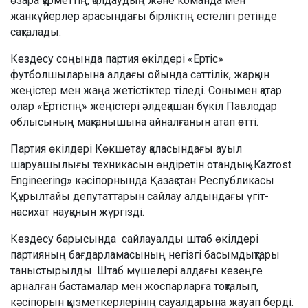
өзара құрметтің, қолдаудың және команда мен
жанкүйерлер арасындағы бірліктің естелігі ретінде
сақталады.
Кездесу соңында партия өкілдері «Ертіс»
футболшыларына алдағы ойында сәттілік, жарқын
жеңістер мен жаңа жетістіктер тіледі. Сонымен қатар
олар «Ертістің» жеңістері әлдеқашан бүкіл Павлодар
облысының мақтанышына айналғанын атап өтті.
Партия өкілдері Көкшетау қаласындағы ауыл
шаруашылығы техникасын өндіретін отандық «Kazrost
Engineering» кәсіпорнында Қазақстан Республикасы
Құрылтайы депутаттарын сайлау алдындағы үгіт-
насихат науқанын жүргізді.
Кездесу барысында сайлауалды штаб өкілдері
партияның бағдарламасының негізгі басымдықтары
таныстырылды. Штаб мүшелері алдағы кезеңге
арналған бастамалар мен жоспарларға тоқталып,
кәсіпорын қызметкерлерінің сауалдарына жауап берді.