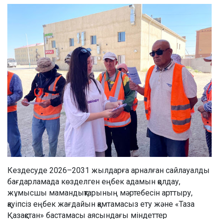
Кездесуде 2026–2031 жылдарға арналған сайлауалды
бағдарламада көзделген еңбек адамын қолдау,
жұмысшы мамандықтарының мәртебесін арттыру,
қауіпсіз еңбек жағдайын қамтамасыз ету және «Таза
Қазақстан» бастамасы аясындағы міндеттер