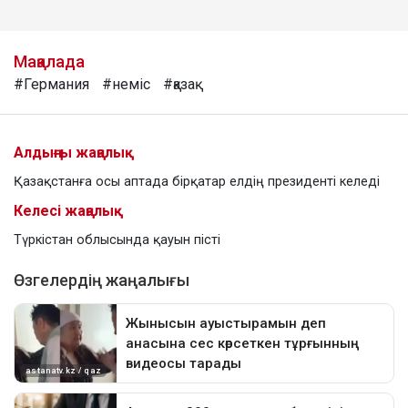
Мақалада
#Германия
#неміс
#қазақ
Алдыңғы жаңалық
Қазақстанға осы аптада бірқатар елдің президенті келеді
Келесі жаңалық
Түркістан облысында қауын пісті