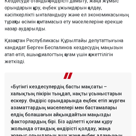
Кездесуде отандық өндірісті дамыту, жаңа жұмыс
орындарын құру, еңбек ұжымдарын қолдау,
кәсіпкерлікті ынталандыру және ел экономикасының
тұрақты өсімін қамтамасыз ету мәселелеріне ерекше
назар аударылды.
Қазақстан Республикасы Құрылтайы депутаттығына
кандидат Берген Беспалинов кездесудің маңызын
атап өтіп, ашық диалогтың қоғам үшін қажеттілігін
жеткізді.
«Бүгінгі кездесулердің басты мақсаты –
халықтың пікірін тыңдап, нақты ұсыныстарын
ескеру. Өндіріс орындарында еңбек етіп жүрген
азаматтардың мәселелері мен бастамалары
елдің болашағын айқындайтын маңызды
факторлардың бірі. Біз әділетті қоғам құру
жолында отандық өндірісті қолдау, жаңа
жұмыс орындарын ашу және еңбек адамының