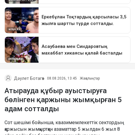
Дәулет Ботагөз
08.08.2026, 13:45
Жаңалықтар
Атырауда құбыр ауыстыруға
бөлінген қаржыны жымқырған 5
адам сотталды
Сот шешімі бойынша, квазимемлекеттік сектордың
қаржысын жымқыртқан азаматтар 5 жылдан 6 жыл 8