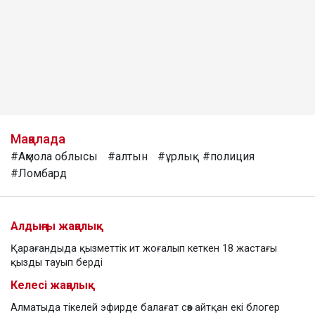
Мақалада
#Ақмола облысы
#алтын
#ұрлық
#полиция
#Ломбард
Алдыңғы жаңалық
Қарағандыда қызметтік ит жоғалып кеткен 18 жастағы
қызды тауып берді
Келесі жаңалық
Алматыда тікелей эфирде балағат сөз айтқан екі блогер