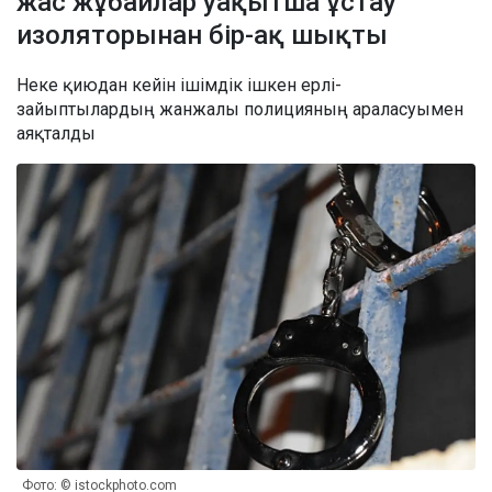
жас жұбайлар уақытша ұстау
изоляторынан бір-ақ шықты
Неке қиюдан кейін ішімдік ішкен ерлі-
зайыптылардың жанжалы полицияның араласуымен
аяқталды
Фото: © istockphoto.com