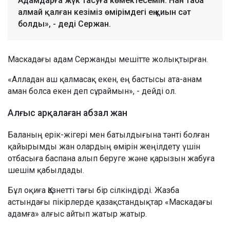
Адамдарға жүк тасуға көмектесемін. Нан таба
алмай қалған кезіміз өмірімдегі ең қиын сәт
болды», - деді Сержан.
Маскадағы адам Сержанды мешітте жолықтырған.
«Алладан аш қалмасақ екен, ең бастысы ата-анам
аман болса екен деп сұраймын», - дейді ол.
Алғыс арқалаған абзал жан
Баланың ерік-жігері мен батылдығына тәнті болған
қайырымды жан олардың өмірін жеңілдету үшін
отбасыға баспана алып беруге және қарызын жабуға
шешім қабылдады.
Бұл оқиға Қазнетті тағы бір сілкіндірді. Жазба
астындағы пікірлерде қазақстандықтар «Маскадағы
адамға» алғыс айтып жатыр жатыр.