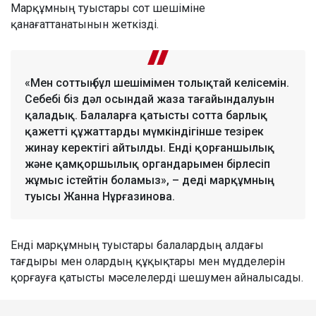
Марқұмның туыстары сот шешіміне
қанағаттанатынын жеткізді.
«Мен соттың бұл шешімімен толықтай келісемін.
Себебі біз дәл осындай жаза тағайындалуын
қаладық. Балаларға қатысты сотта барлық
қажетті құжаттарды мүмкіндігінше тезірек
жинау керектігі айтылды. Енді қорғаншылық
және қамқоршылық органдарымен бірлесіп
жұмыс істейтін боламыз», – деді марқұмның
туысы Жанна Нұрғазинова.
Енді марқұмның туыстары балалардың алдағы
тағдыры мен олардың құқықтары мен мүдделерін
қорғауға қатысты мәселелерді шешумен айналысады.