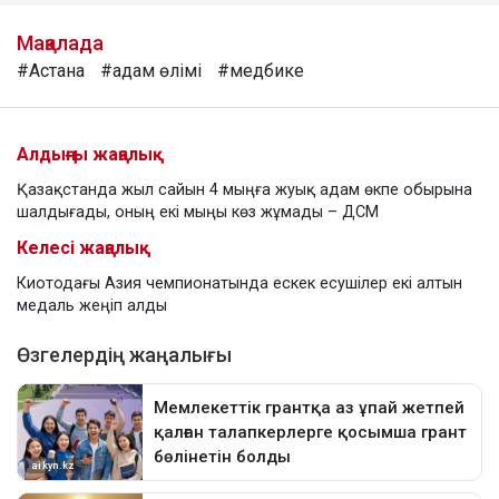
Мақалада
#Астана
#адам өлімі
#медбике
Алдыңғы жаңалық
Қазақстанда жыл сайын 4 мыңға жуық адам өкпе обырына
шалдығады, оның екі мыңы көз жұмады – ДСМ
Келесі жаңалық
Киотодағы Азия чемпионатында ескек есушілер екі алтын
медаль жеңіп алды