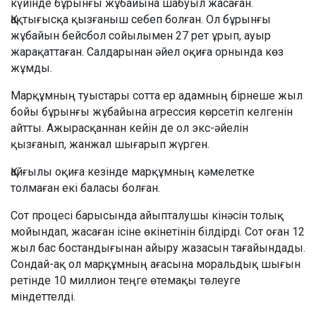
күйінде бұрынғы жұбайына шабуыл жасаған.
Қақтығысқа қызғаныш себеп болған. Ол бұрынғы
жұбайын бейсбол сойылымен 27 рет ұрып, ауыр
жарақаттаған. Салдарынан әйел оқиға орнында көз
жұмды.
Марқұмның туыстары сотта ер адамның бірнеше жыл
бойы бұрынғы жұбайына агрессия көрсетіп келгенін
айтты. Ажырасқаннан кейін де ол экс-әйелін
қызғанып, жанжал шығарып жүрген.
Қайғылы оқиға кезінде марқұмның кәмелетке
толмаған екі баласы болған.
Сот процесі барысында айыпталушы кінәсін толық
мойындап, жасаған ісіне өкінетінін білдірді. Сот оған 12
жыл бас бостандығынан айыру жазасын тағайындады.
Сондай-ақ ол марқұмның ағасына моральдық шығын
ретінде 10 миллион теңге өтемақы төлеуге
міндеттелді.