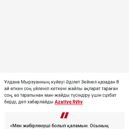
Ұлдана Мырзуанның күйеуі Әділет Зейнел қазадан 8
ай өткен соң үйленіп кеткені жайлы ақпарат тараған
соң, өз тарапынан мән-жайды түсіндіру үшін сұхбат
берді, деп хабарлайды
Azattyq Rýhy
.
«Мен жәбірленуші болып қаламын. Осының