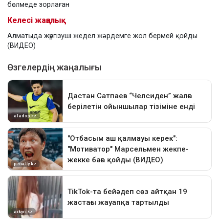
бөлмеде зорлаған
Келесі жаңалық
Алматыда жүргізуші жедел жәрдемге жол бермей қойды
(ВИДЕО)