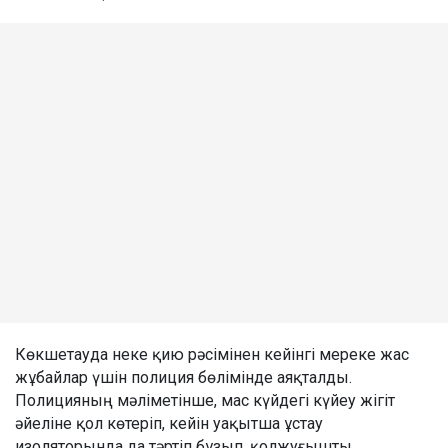
Көкшетауда неке қию рәсімінен кейінгі мереке жас
жұбайлар үшін полиция бөлімінде аяқталды.
Полицияның мәліметінше, мас күйдегі күйеу жігіт
әйеліне қол көтеріп, кейін уақытша ұстау
изоляторында да тәртіп бұзып, қолжуғышты