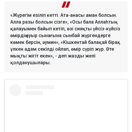
«Жүрегім езіліп кетті. Ата-анасы аман болсын.
Алла разы болсын сізге», «Осы бала Аллаһтың
қалауымен байып кетіп, өзі сияқты үйсіз-күйсіз
өмірдің ауыр сынағына сынбай жүргендерге
көмек берсін, әумин», «Кішкентай балақай бірақ
үлкен адам секілді ойлап, өмір сүріп жүр. Өте
мықты жігіт екен», - деп жазды желі
қолданушылары.