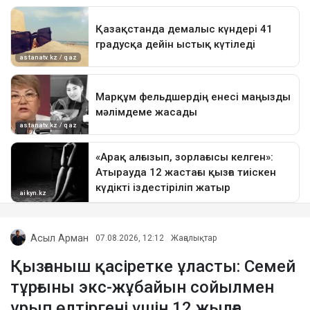
Асыл Арман
07.08.2026, 12:12
Жаңалықтар
Қызғаныш қасіретке ұласты: Семей
тұрғыны экс-жұбайын сойылмен
ұрып өлтіргені үшін 12 жылға