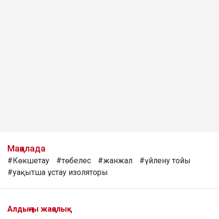
Мақалада
#Көкшетау
#төбелес
#жанжал
#үйлену тойы
#уақытша ұстау изоляторы
Алдыңғы жаңалық