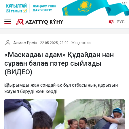
ҚАЗ
РУС
Алмас Ерсін
22.05.2025, 23:00
Жаңалықтар
«Маскадағы адам» Құдайдан нан
сұраған балаға пәтер сыйлады
(ВИДЕО)
Қайырымды жан сондай-ақ бұл отбасының қарызын
жауып беруді жөн көрді