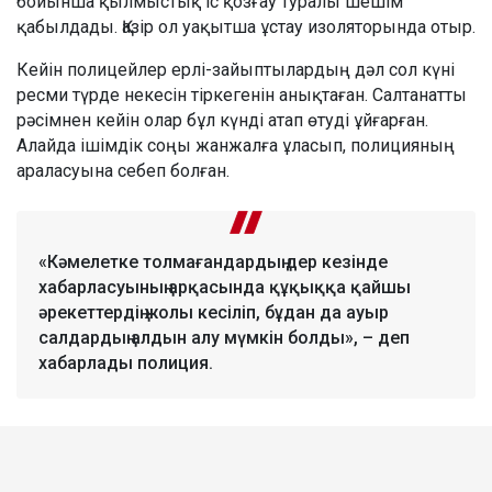
бойынша қылмыстық іс қозғау туралы шешім
қабылдады. Қазір ол уақытша ұстау изоляторында отыр.
Кейін полицейлер ерлі-зайыптылардың дәл сол күні
ресми түрде некесін тіркегенін анықтаған. Салтанатты
рәсімнен кейін олар бұл күнді атап өтуді ұйғарған.
Алайда ішімдік соңы жанжалға ұласып, полицияның
араласуына себеп болған.
«Кәмелетке толмағандардың дер кезінде
хабарласуының арқасында құқыққа қайшы
әрекеттердің жолы кесіліп, бұдан да ауыр
салдардың алдын алу мүмкін болды», – деп
хабарлады полиция.