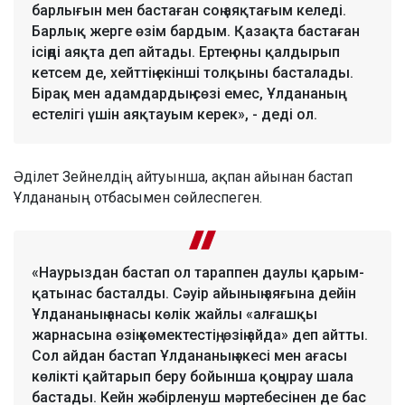
барлығын мен бастаған соң аяқтағым келеді.
Барлық жерге өзім бардым. Қазақта бастаған
ісіңді аяқта деп айтады. Ертең оны қалдырып
кетсем де, хейттің екінші толқыны басталады.
Бірақ мен адамдардың сөзі емес, Ұлдананың
естелігі үшін аяқтауым керек», - деді ол.
Әділет Зейнелдің айтуынша, ақпан айынан бастап
Ұлдананың отбасымен сөйлеспеген.
«Наурыздан бастап ол тараппен даулы қарым-
қатынас басталды. Сәуір айының аяғына дейін
Ұлдананың анасы көлік жайлы «алғашқы
жарнасына өзің көмектестің, өзің айда» деп айтты.
Сол айдан бастап Ұлдананың әкесі мен ағасы
көлікті қайтарып беру бойынша қоңырау шала
бастады. Кейн жәбірленуш мәртебесінен де бас