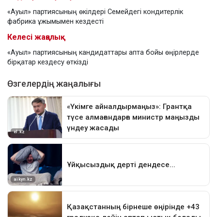
«Ауыл» партиясының өкілдері Семейдегі кондитерлік
фабрика ұжымымен кездесті
Келесі жаңалық
«Ауыл» партиясының кандидаттары апта бойы өңірлерде
бірқатар кездесу өткізді