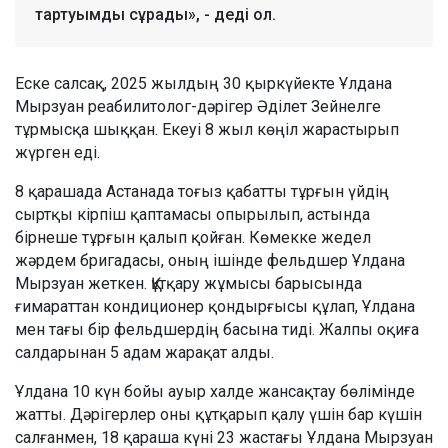
тартуымды сұрады», - деді ол.
Еске салсақ, 2025 жылдың 30 қыркүйекте Ұлдана
Мырзуан реабилитолог-дәрігер Әділет Зейнелге
тұрмысқа шыққан. Екеуі 8 жыл көңіл жарастырып
жүрген еді.
8 қарашада Астанада тоғыз қабатты тұрғын үйдің
сыртқы кірпіш қаптамасы опырылып, астында
бірнеше тұрғын қалып қойған. Көмекке жедел
жәрдем бригадасы, оның ішінде фельдшер Ұлдана
Мырзуан жеткен. Құтқару жұмысы барысында
ғимараттан кондиционер қондырғысы құлап, Ұлдана
мен тағы бір фельдшердің басына тиді. Жалпы оқиға
салдарынан 5 адам жарақат алды.
Ұлдана 10 күн бойы ауыр халде жансақтау бөлімінде
жатты. Дәрігерлер оны құтқарып қалу үшін бар күшін
салғанмен, 18 қараша күні 23 жастағы Ұлдана Мырзуан