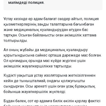
мәлімдеді полиция.
Ұстау кезінде ер адам балағат сөздер айтып, полиция
қызметкерлерінің заңды талаптарына бағынбаған
және медициналық куәландырудан өтуден бас
тартқан. Осыған байланысты оған әкімшілік хаттама
толтырылды.
Ал оның жұбайы да медициналық куәландыру
қорытындысына сәйкес орташа дәрежеде мас болған.
Ол қоғамдық орында мас күйде жүргені үшін
әкімшілік жауапкершілікке тартылды.
Күдікті уақытша ұстау изоляторына жеткізілгеннен
кейін де тынышталмай, ондағы қолжуғышты
сындырған. Осы әрекеті үшін оған ұсақ бұзақылық
бойынша жауапкершілік жүктелді.
Бұдан бөлек, сот ер адамға билік өкілін қорлау фактісі