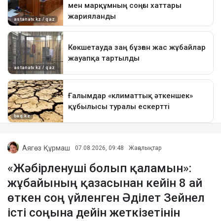
Аягөз Құрмаш
07.08.2026, 09:48
Жаңалықтар
«Жәбірленуші болып қаламын»:
жұбайының қазасынан кейін 8 ай
өткен соң үйленген Әділет Зейнел
істі соңына дейін жеткізетінін