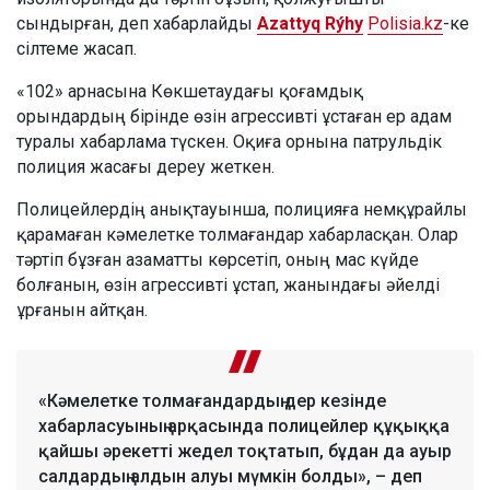
сындырған, деп хабарлайды
Azattyq Rýhy
Polisia.kz
-ке
сілтеме жасап.
«102» арнасына Көкшетаудағы қоғамдық
орындардың бірінде өзін агрессивті ұстаған ер адам
туралы хабарлама түскен. Оқиға орнына патрульдік
полиция жасағы дереу жеткен.
Полицейлердің анықтауынша, полицияға немқұрайлы
қарамаған кәмелетке толмағандар хабарласқан. Олар
тәртіп бұзған азаматты көрсетіп, оның мас күйде
болғанын, өзін агрессивті ұстап, жанындағы әйелді
ұрғанын айтқан.
«Кәмелетке толмағандардың дер кезінде
хабарласуының арқасында полицейлер құқыққа
қайшы әрекетті жедел тоқтатып, бұдан да ауыр
салдардың алдын алуы мүмкін болды», – деп