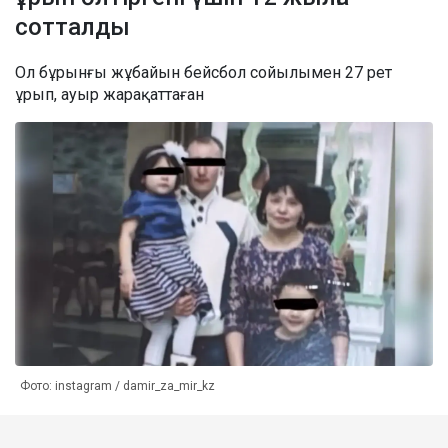
сотталды
Ол бұрынғы жұбайын бейсбол сойылымен 27 рет
ұрып, ауыр жарақаттаған
Фото: instagram / damir_za_mir_kz