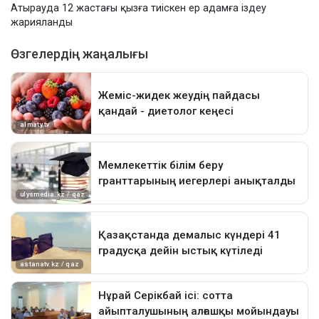
Атырауда 12 жастағы қызға тиіскен ер адамға іздеу
жарияланды