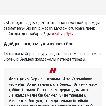
«Маскадағы адам» деген атпен танымал қайырымды
азамат тағы бір игі іс жасап, мұқтаж отбасыға пәтер
сыйлады, деп хабарлайды
Azattyq Rýhy.
Құдайдан аш қалмауды сұраған бала
14 жастағы Сержан аурушаң ата-анасымен, әпкесімен
бірге бір бөлмелі жалдамалы пәтерде тұрады.
«Менің атым Сержан, жасым 14-те. Әкемнің көзі
көрмейді. Анам талып қала береді. Әпкемнің көру
қабілеті төмен. Сана-сезімі дұрыс дамымаған.
Біз жалдамалы бір бөлмелі үйде тұрамыз.
Мектептен бос уақытымда жұмыс істеймін.