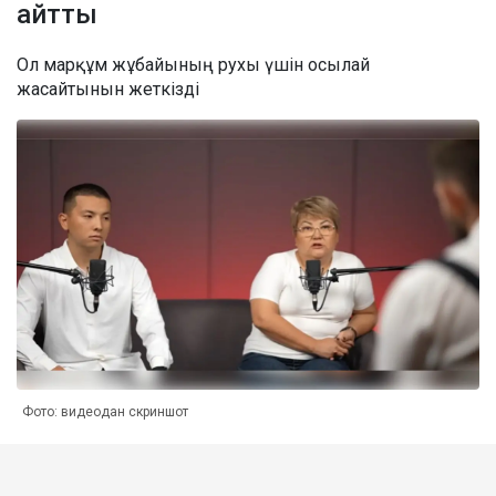
айтты
Ол марқұм жұбайының рухы үшін осылай
жасайтынын жеткізді
Фото: видеодан скриншот