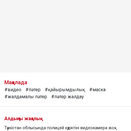
Мақалада
#видео
#пәтер
#қайырымдылық
#маска
#жалдамалы пәтер
#пәтер жалдау
Алдыңғы жаңалық
Түркістан облысында полицей күдіктіні видеокамера жоқ