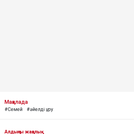
Мақалада
#Семей
#әйелді ұру
Алдыңғы жаңалық