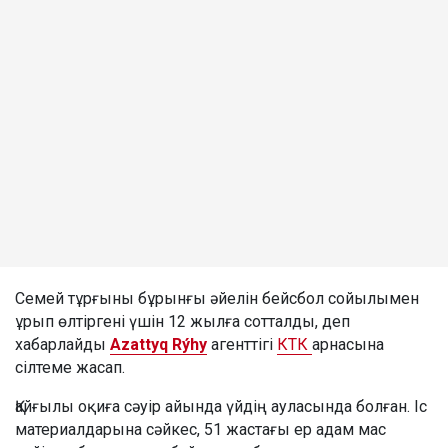
Семей тұрғыны бұрынғы әйелін бейсбол сойылымен
ұрып өлтіргені үшін 12 жылға сотталды, деп
хабарлайды
Azattyq Rýhy
агенттігі
КТК
арнасына
сілтеме жасап.
Қайғылы оқиға сәуір айында үйдің ауласында болған. Іс
материалдарына сәйкес, 51 жастағы ер адам мас