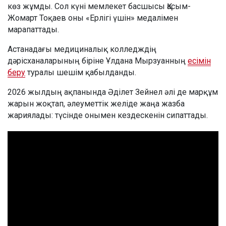
көз жұмды. Сол күні мемлекет басшысы Қасым-
Жомарт Тоқаев оны «Ерлігі үшін» медалімен
марапаттады.
Астанадағы медициналық колледждің
дәрісханаларының біріне Ұлдана Мырзуанның
есімін
беру
туралы шешім қабылданды.
2026 жылдың ақпанында Әділет Зейнел әлі де марқұм
жарын жоқтап, әлеуметтік желіде жаңа жазба
жариялады: түсінде онымен кездескенін сипаттады.