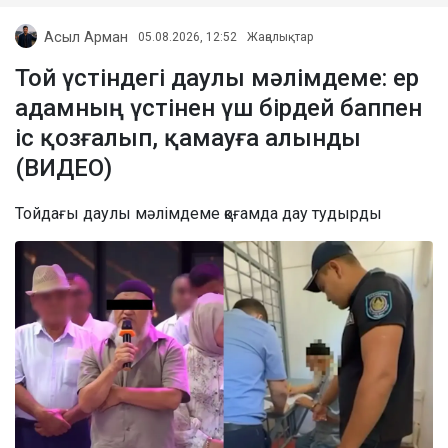
Асыл Арман
05.08.2026, 12:52
Жаңалықтар
Той үстіндегі даулы мәлімдеме: ер
адамның үстінен үш бірдей баппен
іс қозғалып, қамауға алынды
(ВИДЕО)
Тойдағы даулы мәлімдеме қоғамда дау тудырды