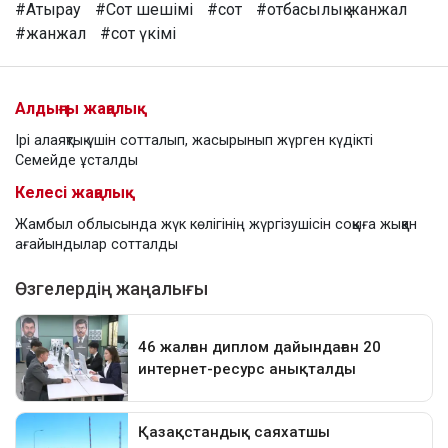
#Атырау
#Сот шешімі
#сот
#отбасылық жанжал
#жанжал
#сот үкімі
Алдыңғы жаңалық
Ірі алаяқтық үшін сотталып, жасырынып жүрген күдікті
Семейде ұсталды
Келесі жаңалық
Жамбыл облысында жүк көлігінің жүргізушісін соққыға жыққан
ағайындылар сотталды