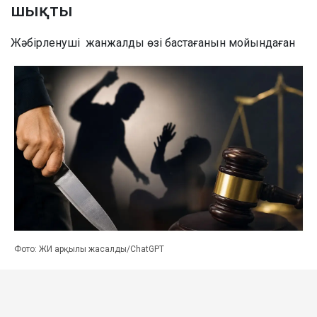
шықты
Жәбірленуші жанжалды өзі бастағанын мойындаған
Фото: ЖИ арқылы жасалды/ChatGPT