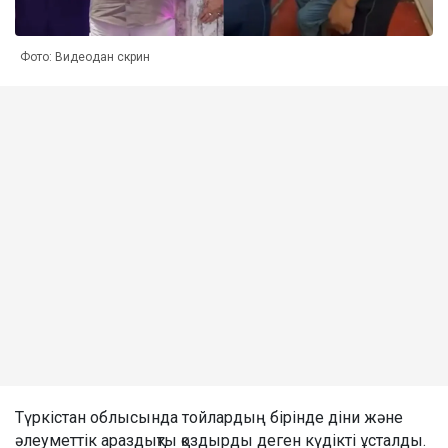
Фото: Видеодан скрин
Түркістан облысында тойлардың бірінде діни және
әлеуметтік араздықты қоздырды деген күдікті ұсталды.