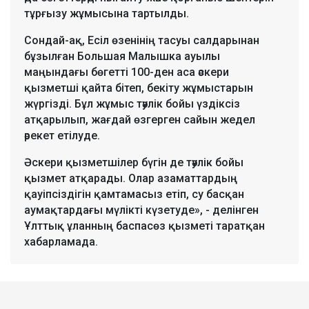
тұрғызу жұмысына тартылды.
Сондай-ақ, Есіл өзенінің тасуы салдарынан
бұзылған Большая Малышка ауылы
маңындағы бөгетті 100-ден аса әскери
қызметші қайта бітеп, бекіту жұмыстарын
жүргізді. Бұл жұмыс тәулік бойы үздіксіз
атқарылып, жағдай өзгерген сайын жедел
әрекет етілуде.
Әскери қызметшілер бүгін де тәулік бойы
қызмет атқарады. Олар азаматтардың
қауіпсіздігін қамтамасыз етіп, су басқан
аумақтардағы мүлікті күзетуде», - делінген
Ұлттық ұланның баспасөз қызметі таратқан
хабарламада.