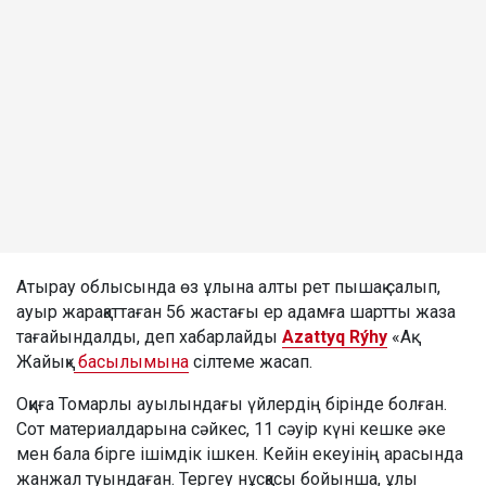
Атырау облысында өз ұлына алты рет пышақ салып,
ауыр жарақаттаған 56 жастағы ер адамға шартты жаза
тағайындалды, деп хабарлайды
Azattyq Rýhy
«Ақ
Жайық»
басылымына
сілтеме жасап.
Оқиға Томарлы ауылындағы үйлердің бірінде болған.
Сот материалдарына сәйкес, 11 сәуір күні кешке әке
мен бала бірге ішімдік ішкен. Кейін екеуінің арасында
жанжал туындаған. Тергеу нұсқасы бойынша, ұлы