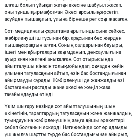
алғаш болып ұйықтап жатқан әкесіне шабуыл жасап,
оны тұншықтырмақ болған. Әкесі қарсылық көрсетіп,
асүйден пышақ алып, ұлына бірнеше рет соққы жасаған.
Сот-медициналық сараптама қорытындысына сәйкес,
жәбірленуші іш тұсынан бір, арқасынан бес жерден
пышақ жарақатын алған. Соның салдарынан бауыры,
ішегі мен қабырғалары зақымданып, денсаулығына
ауыр зиян келгені анықталған. Сот отырысында
айыпталушы кінәсін толық мойындап, оқиғадан кейін
ұлымен татуласқанын айтып, өзін бас бостандығынан
айырмауды сұрады. Жәбірленуші де жанжалды өзі
бастағанын растады және әкесіне жеңіл жаза
тағайындауды өтінді.
Үкім шығару кезінде сот айыпталушының шын
өкінетінін, тараптардың татуласқанын және жанжалдың
туындауына жәбірленушінің заңға қайшы әрекеттері
себеп болғанын ескерді. Нәтижесінде сот ер адамды
үш жылға шартты түрде бас бостандығынан айырып,