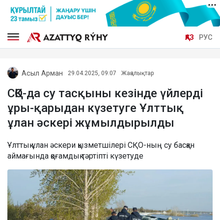
ҚАЗ
РУС
Асыл Арман
29.04.2025, 09:07
Жаңалықтар
СҚО-да су тасқыны кезінде үйлерді
ұры-қарыдан күзетуге Ұлттық
ұлан әскері жұмылдырылды
Ұлттық ұлан әскери қызметшілері СҚО-ның су басқан
аймағында қоғамдық тәртіпті күзетуде