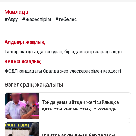
Мақалада
#Ақтау
#жасөспірім
#төбелес
Алдыңғы жаңалық
Талғар шатқалында тас құлап, бір адам ауыр жарақат алды
Келесі жаңалық
ЖСДП кандидаты Оралда жер үлескерлерімен кездесті