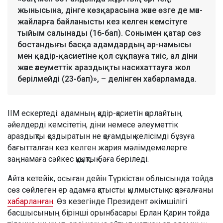
жынысына, дінге көзқарасына және өзге де мән-
жайларға байланысты кез келген кемсітуге
тыйым салынады (16-бап). Сонымен қатар сөз
бостандығы басқа адамдардың ар-намысы
мен қадір-қасиетіне қол сұқпауға тиіс, ал діни
және әлеуметтік араздықты насихаттауға жол
берілмейді (23-бап)», – делінген хабарламада.
ІІМ ескертеді: адамның қадір-қасиетін қорлайтын,
әйелдерді кемсітетін, діни немесе әлеуметтік
араздықты қоздыратын не қоғамдық келісімді бұзуға
бағытталған кез келген жария мәлімдемелерге
заңнамаға сәйкес құқықтық баға беріледі.
Айта кетейік, осыған дейін Түркістан облысында тойда
сөз сөйлеген ер адамға қатысты қылмыстық іс қозғалғаны
хабарланған
. Өз кезегінде Президент әкімшілігі
басшысының бірінші орынбасары Ерлан Қарин тойда