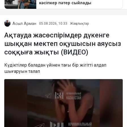
Асыл Арман
05.08.2026, 10:33
Жаңалықтар
Ақтауда жасөспірімдер дүкенге
шыққан мектеп оқушысын аяусыз
соққыға жықты (ВИДЕО)
Күдіктілер баладан үйінен тағы бір жігітті алдап
шығаруын талап