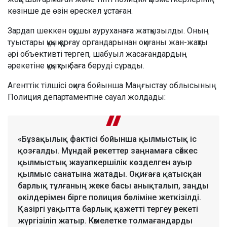
көзінше де өзін өрескел ұстаған.
Зардап шеккен оқушы ауруханаға жатқызылды. Оның
туыстары құқық қорғау органдарынан оқиғаны жан-жақты
әрі объективті тергеп, шабуыл жасағандардың
әрекетіне құқықтық баға беруді сұрады.
Агенттік тілшісі оқиға бойынша Маңғыстау облысының
Полиция департаментіне сауал жолдады:
«Бұзақылық фактісі бойынша қылмыстық іс
қозғалды. Мұндай әрекеттер заңнамаға сәйкес
қылмыстық жауапкершілік көзделген ауыр
қылмыс санатына жатады. Оқиғаға қатысқан
барлық тұлғаның жеке басы анықталып, заңды
өкілдерімен бірге полиция бөліміне жеткізілді.
Қазіргі уақытта барлық қажетті тергеу әрекеті
жүргізіліп жатыр. Кәмелетке толмағандарды