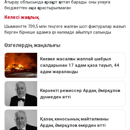
Атырау облысында қарақұрт қаптап барады: оны улауға
бюджеттен ақша қарастырылмаған
Келесі жаңалық
Шымкентте 709,5 млн теңгеге жалған шот-фактуралар жазып
берген бірнеше адамға ірі көлемде айыппұл салынды