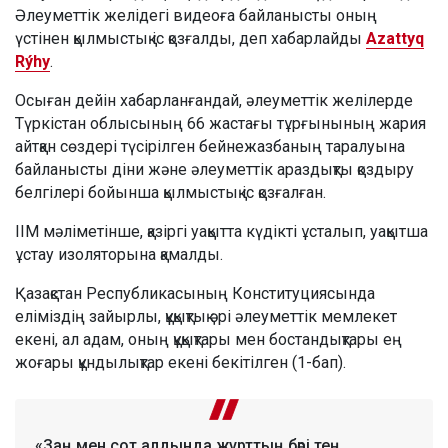
Әлеуметтік желідегі видеоға байланысты оның
үстінен қылмыстық іс қозғалды, деп хабарлайды
Azattyq
Rýhy
.
Осыған дейін хабарланғандай, әлеуметтік желілерде
Түркістан облысының 66 жастағы тұрғынының жария
айтқан сөздері түсірілген бейнежазбаның таралуына
байланысты діни және әлеуметтік араздықты қоздыру
белгілері бойынша қылмыстық іс қозғалған.
ІІМ мәліметінше, қазіргі уақытта күдікті ұсталып, уақытша
ұстау изоляторына қамалды.
Қазақстан Республикасының Конституциясында
еліміздің зайырлы, құқықтық әрі әлеуметтік мемлекет
екені, ал адам, оның құқықтары мен бостандықтары ең
жоғары құндылықтар екені бекітілген (1-бап).
«Заң мен сот алдында жұрттың бәрі тең,