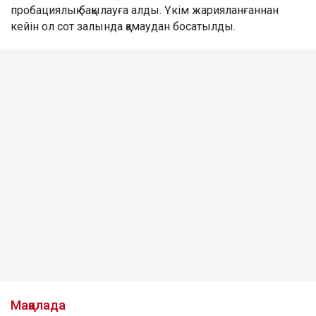
пробациялық бақылауға алды. Үкім жарияланғаннан
кейін ол сот залында қамаудан босатылды.
Мақалада