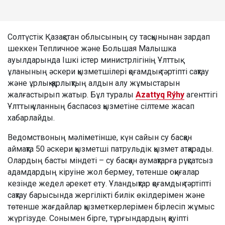
Солтүстік Қазақстан облысының су тасқынынан зардап
шеккен Тепличное және Большая Малышка
ауылдарында Ішкі істер министрлігінің Ұлттық
ұланының әскери қызметшілері қоғамдық тәртіпті сақтау
және ұрлық-қарлықтың алдын алу жұмыстарын
жалғастырып жатыр. Бұл туралы
Azattyq Rýhy
агенттігі
Ұлттық ұланның баспасөз қызметіне сілтеме жасап
хабарлайды.
Ведомствоның мәліметінше, күн сайын су басқан
аймақта 50 әскери қызметші патрульдік қызмет атқарады.
Олардың басты міндеті – су басқан аумақтарға рұқсатсыз
адамдардың кіруіне жол бермеу, төтенше оқиғалар
кезінде жедел әрекет ету. Ұландықтар қоғамдық тәртіпті
сақтау барысында жергілікті билік өкілдерімен және
төтенше жағдайлар қызметкерлерімен бірлесіп жұмыс
жүргізуде. Сонымен бірге, тұрғындардың қауіпті