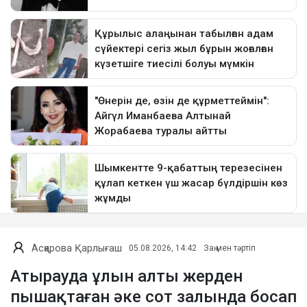
Асқарова Қарлығаш
05.08.2026, 14:42
Заң мен тәртіп
Атырауда ұлын алты жерден
пышақтаған әке сот залында босап