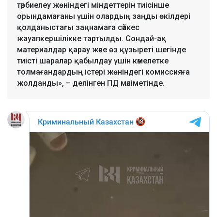
тәрбиелеу жөніндегі міндеттерін тиісінше
орындамағаны үшін олардың заңды өкілдері
қолданыстағы заңнамаға сәйкес
жауапкершілікке тартылды. Сондай-ақ
материалдар қарау және өз құзыреті шегінде
тиісті шаралар қабылдау үшін кәмелетке
толмағандардың істері жөніндегі комиссияға
жолданды», – делінген ПД мәліметінде.