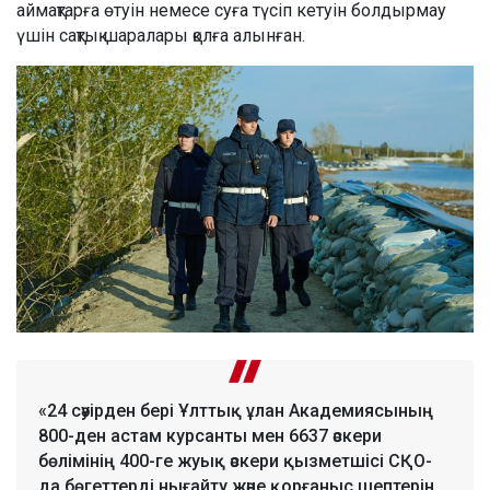
аймақтарға өтуін немесе суға түсіп кетуін болдырмау
үшін сақтық шаралары қолға алынған.
«24 сәуірден бері Ұлттық ұлан Академиясының
800-ден астам курсанты мен 6637 әскери
бөлімінің 400-ге жуық әскери қызметшісі СҚО-
да бөгеттерді нығайту және қорғаныс шептерін