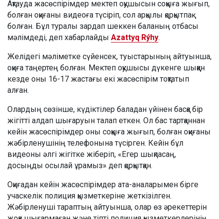
Ақтауда жасөспірімдер мектеп оқушысын соққыға жығып,
болған оқиғаны видеоға түсіріп, сол арқылы қорқытпақ
болған. Бұл туралы зардап шеккен баланың отбасы
мәлімдеді, деп хабарлайды
Azattyq Rýhy
.
Желідегі мәліметке сүйенсек, туыстарының айтуынша,
оқиға таңертең болған. Мектеп оқушысы дүкенге шыққан
кезде оны 16-17 жастағы екі жасөспірім тоқтатып
алған.
Олардың сөзінше, күдіктілер баладан үйінен басқа бір
жігітті алдап шығаруын талап еткен. Ол бас тартқаннан
кейін жасөспірімдер оны соққыға жығып, болған оқиғаны
жәбірленушінің телефонына түсірген. Кейін бұл
видеоны әлгі жігітке жіберіп, «Егер шықпасаң,
досыңды осылай ұрамыз» деп қорқытқан.
Оқиғадан кейін жасөспірімдер ата-аналарымен бірге
учаскелік полиция қызметкеріне жеткізілген.
Жәбірленуші тараптың айтуынша, олар өз әрекеттерін
жоққа шығармаған және тіпті полиция қызметкерлерінің