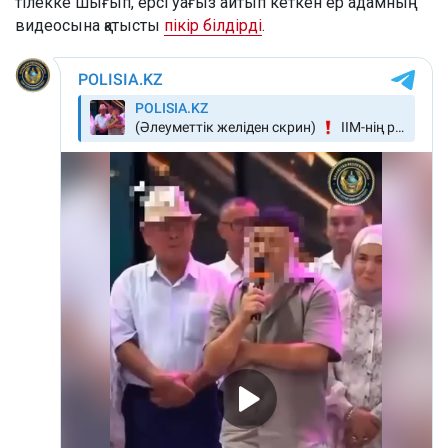
тілекке шығып, ерсі уағыз айтып кеткен ер адамның
видеосына қатысты
пікір білдірді
.