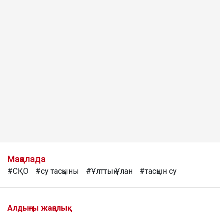
Мақалада
#СҚО
#су тасқыны
#Ұлттық Ұлан
#тасқын су
Алдыңғы жаңалық