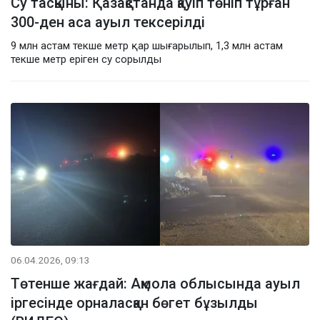
Су тасқыны: Қазақстанда қауіп төніп тұрған
300-ден аса ауыл тексерілді
9 млн астам текше метр қар шығарылып, 1,3 млн астам
текше метр еріген су сорылды
06.04.2026, 09:13
Төтенше жағдай: Ақмола облысында ауыл
іргесінде орналасқан бөгет бұзылды