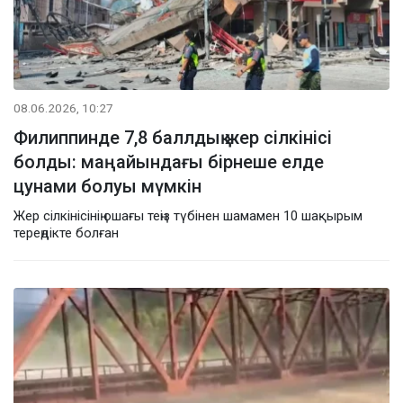
08.06.2026, 10:27
Филиппинде 7,8 баллдық жер сілкінісі
болды: маңайындағы бірнеше елде
цунами болуы мүмкін
Жер сілкінісінің ошағы теңіз түбінен шамамен 10 шақырым
тереңдікте болған