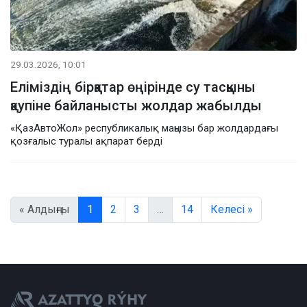
29.03.2026, 10:01
Еліміздің бірқатар өңірінде су тасқыны
қаупіне байланысты жолдар жабылды
«ҚазАвтоЖол» республикалық маңызы бар жолдардағы
қозғалыс туралы ақпарат берді
« Алдыңғы
1
2
3
…
14
Келесі »