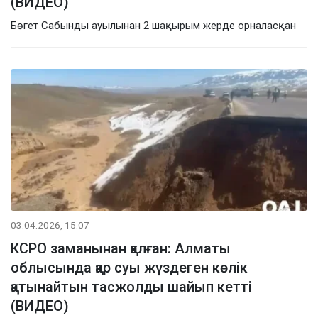
(ВИДЕО)
Бөгет Сабынды ауылынан 2 шақырым жерде орналасқан
03.04.2026, 15:07
КСРО заманынан қалған: Алматы
облысында қар суы жүздеген көлік
қатынайтын тасжолды шайып кетті
(ВИДЕО)