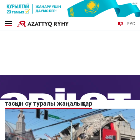
ҚАЗ
РУС
тасқын су туралы жаңалықтар