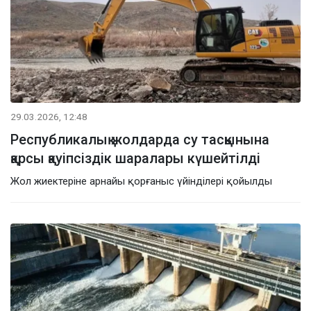
29.03.2026, 12:48
Республикалық жолдарда су тасқынына
қарсы қауіпсіздік шаралары күшейтілді
Жол жиектеріне арнайы қорғаныс үйінділері қойылды