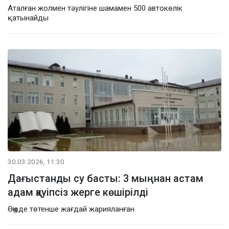
Аталған жолмен тәулігіне шамамен 500 автокөлік
қатынайды
30.03.2026, 11:30
Дағыстанды су басты: 3 мыңнан астам
адам қауіпсіз жерге көшірілді
Өңірде төтенше жағдай жарияланған