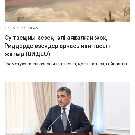
12.05.2026, 14:45
Су тасқыны кезеңі әлі аяқталған жоқ:
Риддерде өзендер арнасынан тасып
жатыр (ВИДЕО)
Громотуха өзені арнасынан тасып, қатты ағысқа айналған