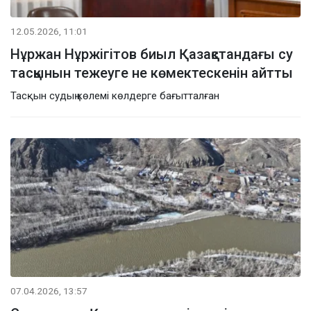
12.05.2026, 11:01
Нұржан Нұржігітов биыл Қазақстандағы су
тасқынын тежеуге не көмектескенін айтты
Тасқын судың көлемі көлдерге бағытталған
07.04.2026, 13:57