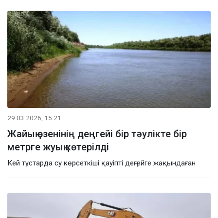
29.03.2026, 15:21
Жайық өзенінің деңгейі бір тәулікте бір
метрге жуық көтерілді
Кей тұстарда су көрсеткіші қауіпті деңгейге жақындаған