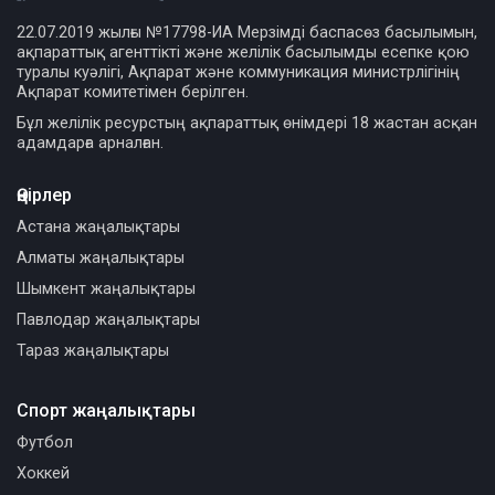
22.07.2019 жылғы №17798-ИА Мерзімді баспасөз басылымын,
ақпараттық агенттікті және желілік басылымды есепке қою
туралы куәлігі, Ақпарат және коммуникация министрлігінің
Ақпарат комитетімен берілген.
Бұл желілік ресурстың ақпараттық өнімдері 18 жастан асқан
адамдарға арналған.
Өңірлер
Астана жаңалықтары
Алматы жаңалықтары
Шымкент жаңалықтары
Павлодар жаңалықтары
Тараз жаңалықтары
Спорт жаңалықтары
Футбол
Хоккей