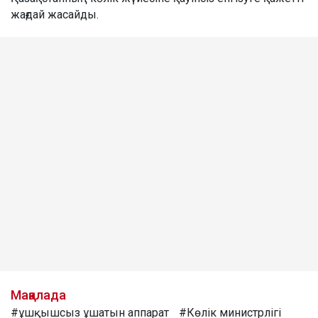
жағдай жасайды.
Мақалада
#ұшқышсыз ұшатын аппарат
#Көлік министрлігі