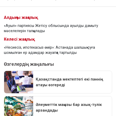
Алдыңғы жаңалық
«Ауыл» партиясы Жетісу облысында ауылды дамыту
мәселелерін талқылады
Келесі жаңалық
«Несиесіз, ипотекасыз өмір»: Астанада шалшық суға
шомылған ер адамдар жауапқа тартылды