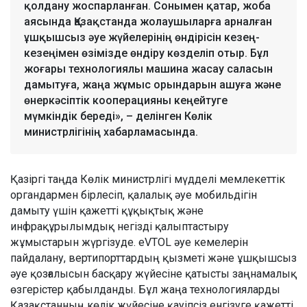
қолдану жоспарланған. Сонымен қатар, жоба
аясында Қазақстанда жолаушыларға арналған
ұшқышсыз әуе жүйелерінің өндірісін кезең-
кезеңімен өзімізде өндіру көзделіп отыр. Бұл
жоғары технологиялы машина жасау саласын
дамытуға, жаңа жұмыс орындарын ашуға және
өнеркәсіптік кооперацияны кеңейтуге
мүмкіндік береді», – делінген Көлік
министрлігінің хабарламасында.
Қазіргі таңда Көлік министрлігі мүдделі мемлекеттік
органдармен бірлесіп, қалалық әуе мобильдігін
дамыту үшін қажетті құқықтық және
инфрақұрылымдық негізді қалыптастыру
жұмыстарын жүргізуде. eVTOL әуе кемелерін
пайдалану, вертипорттардың қызметі және ұшқышсыз
әуе қозғалысын басқару жүйесіне қатысты заңнамалық
өзгерістер қабылданды. Бұл жаңа технологияларды
Қазақстанның көлік жүйесіне қауіпсіз енгізуге қажетті