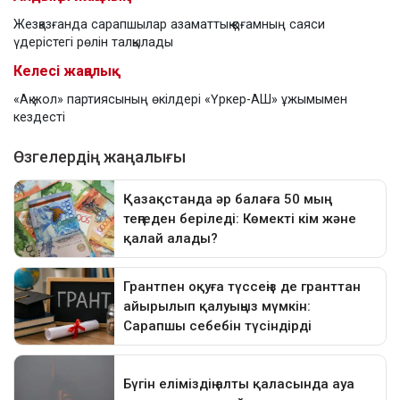
Жезқазғанда сарапшылар азаматтық қоғамның саяси
үдерістегі рөлін талқылады
Келесі жаңалық
«Ақ жол» партиясының өкілдері «Үркер-АШ» ұжымымен
кездесті