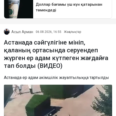
Асыл Арман
06.08.2026, 16:55
Жаңалықтар
Астанада сәйгүлігіне мініп,
қаланың ортасында серуендеп
жүрген ер адам күтпеген жағдайға
тап болды (ВИДЕО)
Астанада ер адам әкімшілік жауаптылыққа тартылды