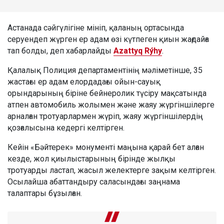
Астанада сәйгүлігіне мініп, қаланың ортасында
серуендеп жүрген ер адам өзі күтпеген қиын жағдайға
тап болды, деп хабарлайды
Azattyq Rýhy
.
Қалалық Полиция департаментінің мәліметінше, 35
жастағы ер адам елордадағы ойын-сауық
орындарының біріне бейнеролик түсіру мақсатында
атпен автомобиль жолымен және жаяу жүргіншілерге
арналған тротуарлармен жүріп, жаяу жүргіншілердің
қозғалысына кедергі келтірген.
Кейін «Бәйтерек» монументі маңына қарай бет алған
кезде, жол қиылыстарының бірінде жылқы
тротуарды ластап, жасыл желектерге зақым келтірген.
Осылайша абаттандыру саласындағы заңнама
талаптары бұзылған.