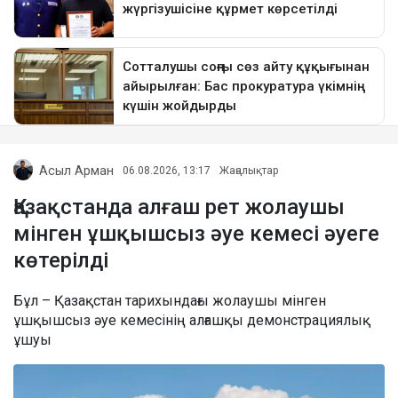
Асыл Арман
06.08.2026, 13:17
Жаңалықтар
Қазақстанда алғаш рет жолаушы
мінген ұшқышсыз әуе кемесі әуеге
көтерілді
Бұл – Қазақстан тарихындағы жолаушы мінген
ұшқышсыз әуе кемесінің алғашқы демонстрациялық
ұшуы