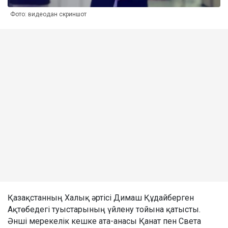
Фото: видеодан скриншот
Қазақстанның Халық әртісі Димаш Құдайберген
Ақтөбедегі туыстарының үйлену тойына қатысты.
Әнші мерекелік кешке ата-анасы Қанат пен Света