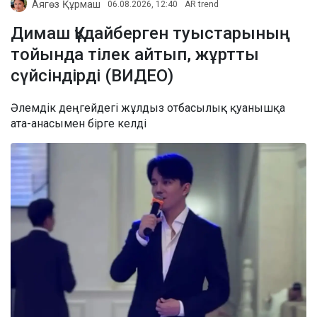
Аягөз Құрмаш
06.08.2026, 12:40
AR trend
Димаш Құдайберген туыстарының
тойында тілек айтып, жұртты
сүйсіндірді (ВИДЕО)
Әлемдік деңгейдегі жұлдыз отбасылық қуанышқа
ата-анасымен бірге келді