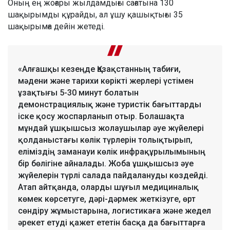
Оның ең жоғары жылдамдығы сағатына 130
шақырымды құрайды, ал ұшу қашықтығы 35
шақырымға дейін жетеді.
«Алғашқы кезеңде Қазақстанның табиғи,
мәдени және тарихи көрікті жерлері үстімен
ұзақтығы 5-30 минут болатын
демонстрациялық және туристік бағыттарды
іске қосу жоспарланып отыр. Болашақта
мұндай ұшқышсыз жолаушылар әуе жүйелері
қолданыстағы көлік түрлерін толықтырып,
еліміздің заманауи көлік инфрақұрылымының
бір бөлігіне айналады. Жоба ұшқышсыз әуе
жүйелерін түрлі салада пайдалануды көздейді.
Атап айтқанда, оларды шұғыл медициналық
көмек көрсетуге, дәрі-дәрмек жеткізуге, өрт
сөндіру жұмыстарына, логистикаға және жедел
әрекет етуді қажет ететін басқа да бағыттарға