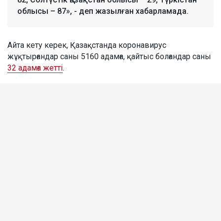
облысы – 87», - деп жазылған хабарламада.
Айта кету керек, Қазақстанда коронавирус
жұқтырғандар саны 5160 адамға, қайтыс болғандар саны
32 адамға жетті
.