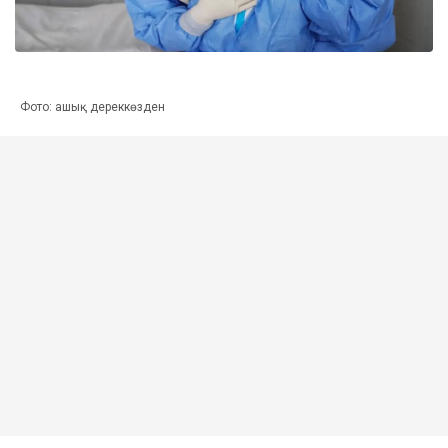
Фото: ашық дереккөзден