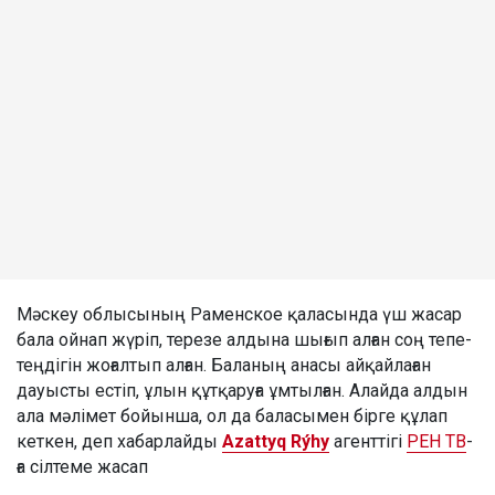
Мәскеу облысының Раменское қаласында үш жасар
бала ойнап жүріп, терезе алдына шығып алған соң тепе-
теңдігін жоғалтып алған. Баланың анасы айқайлаған
дауысты естіп, ұлын құтқаруға ұмтылған. Алайда алдын
ала мәлімет бойынша, ол да баласымен бірге құлап
кеткен, деп хабарлайды
Azattyq Rýhy
агенттігі
РЕН ТВ
-
ға сілтеме жасап