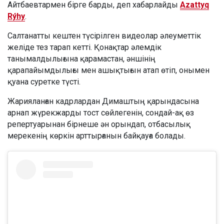
Айтбаевтармен бірге барды, деп хабарлайды
Azattyq
Rýhy
.
Салтанатты кештен түсірілген видеолар әлеуметтік
желіде тез тарап кетті. Қонақтар әлемдік
танымалдылығына қарамастан, әншінің
қарапайымдылығы мен ашықтығын атап өтіп, онымен
қуана суретке түсті.
Жарияланған кадрлардан Димаштың қарындасына
арнап жүрекжарды тост сөйлегенін, сондай-ақ өз
репертуарынан бірнеше ән орындап, отбасылық
мерекенің көркін арттырғанын байқауға болады.