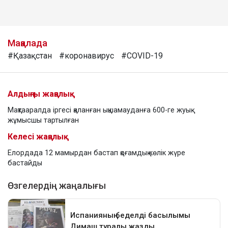
Мақалада
#Қазақстан
#коронавирус
#COVID-19
Алдыңғы жаңалық
Мақтааралда іргесі қаланған ықшамауданға 600-ге жуық
жұмысшы тартылған
Келесі жаңалық
Елордада 12 мамырдан бастап қоғамдық көлік жүре
бастайды