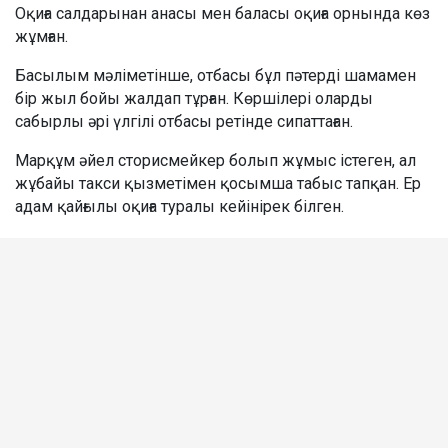
Оқиға салдарынан анасы мен баласы оқиға орнында көз
жұмған.
Басылым мәліметінше, отбасы бұл пәтерді шамамен
бір жыл бойы жалдап тұрған. Көршілері оларды
сабырлы әрі үлгілі отбасы ретінде сипаттаған.
Марқұм әйел сторисмейкер болып жұмыс істеген, ал
жұбайы такси қызметімен қосымша табыс тапқан. Ер
адам қайғылы оқиға туралы кейінірек білген.