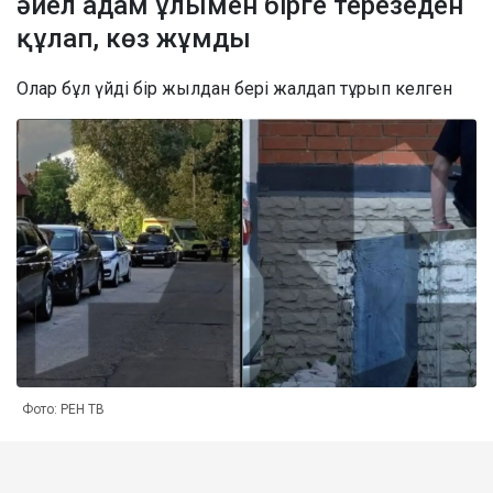
әйел адам ұлымен бірге терезеден
құлап, көз жұмды
Олар бұл үйді бір жылдан бері жалдап тұрып келген
Фото: РЕН ТВ