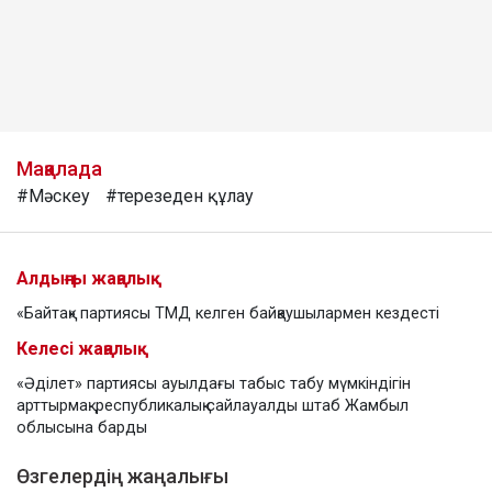
Мақалада
#Мәскеу
#терезеден құлау
Алдыңғы жаңалық
«Байтақ» партиясы ТМД келген байқаушылармен кездесті
Келесі жаңалық
«Әділет» партиясы ауылдағы табыс табу мүмкіндігін
арттырмақ: республикалық сайлауалды штаб Жамбыл
облысына барды