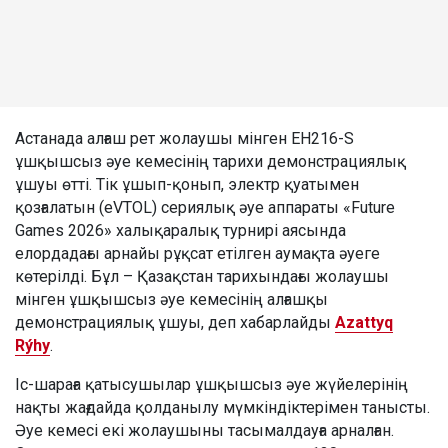
Астанада алғаш рет жолаушы мінген EH216-S
ұшқышсыз әуе кемесінің тарихи демонстрациялық
ұшуы өтті. Тік ұшып-қонып, электр қуатымен
қозғалатын (eVTOL) сериялық әуе аппараты «Future
Games 2026» халықаралық турнирі аясында
елордадағы арнайы рұқсат етілген аумақта әуеге
көтерілді. Бұл – Қазақстан тарихындағы жолаушы
мінген ұшқышсыз әуе кемесінің алғашқы
демонстрациялық ұшуы, деп хабарлайды
Azattyq
Rýhy
.
Іс-шараға қатысушылар ұшқышсыз әуе жүйелерінің
нақты жағдайда қолданылу мүмкіндіктерімен танысты.
Әуе кемесі екі жолаушыны тасымалдауға арналған.