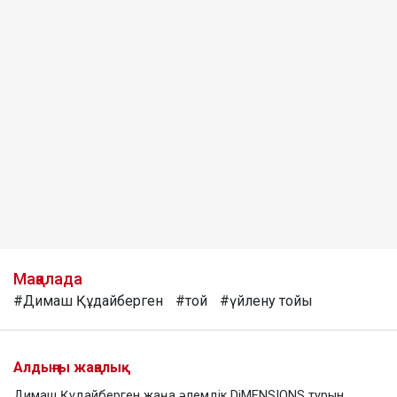
Мақалада
#Димаш Құдайберген
#той
#үйлену тойы
Алдыңғы жаңалық
Димаш Құдайберген жаңа әлемдік DiMENSIONS турын