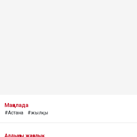
Мақалада
#Астана
#жылқы
Алдыңғы жаңалық