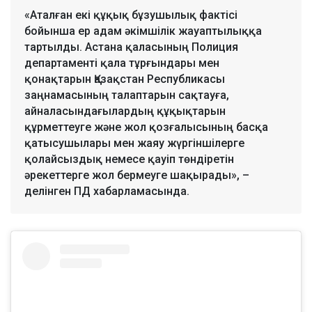
«Аталған екі құқық бұзушылық фактісі
бойынша ер адам әкімшілік жауаптылыққа
тартылды. Астана қаласының Полиция
департаменті қала тұрғындары мен
қонақтарын Қазақстан Республикасы
заңнамасының талаптарын сақтауға,
айналасындағылардың құқықтарын
құрметтеуге және жол қозғалысының басқа
қатысушылары мен жаяу жүргіншілерге
қолайсыздық немесе қауіп төндіретін
әрекеттерге жол бермеуге шақырады», –
делінген ПД хабарламасында.