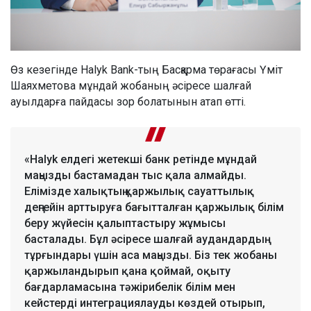
Өз кезегінде Halyk Bank-тың Басқарма төрағасы Үміт
Шаяхметова мұндай жобаның әсіресе шалғай
ауылдарға пайдасы зор болатынын атап өтті.
«Halyk елдегі жетекші банк ретінде мұндай
маңызды бастамадан тыс қала алмайды.
Елімізде халықтың қаржылық сауаттылық
деңгейін арттыруға бағытталған қаржылық білім
беру жүйесін қалыптастыру жұмысы
басталады. Бұл әсіресе шалғай аудандардың
тұрғындары үшін аса маңызды. Біз тек жобаны
қаржыландырып қана қоймай, оқыту
бағдарламасына тәжірибелік білім мен
кейстерді интеграциялауды көздей отырып,