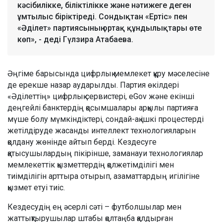
кәсібилікке, біліктілікке және нәтижеге деген
ұмтылыс біріктіреді. Сондықтан «Ертіс» пен
«Әділет» партиясының ортақ құндылықтары өте
көп», - деді Гүлзира Атабаева.
Әңгіме барысында цифрлық мемлекет құру мәселесіне
де ерекше назар аударылды. Партия өкілдері
«Әділеттің» цифрлық сервистері, eGov және екінші
деңгейлі банктердің қосымшалары арқылы партияға
мүше болу мүмкіндіктері, сондай-ақ ішкі процестерді
жетілдіруде жасанды интеллект технологияларын
қолдану жөнінде айтып берді. Кездесуге
қатысушылардың пікірінше, заманауи технологиялар
мемлекеттік қызметтердің қолжетімділігі мен
тиімділігін арттыра отырып, азаматтардың игілігіне
қызмет етуі тиіс.
Кездесудің ең әсерлі сәті – футболшылар мен
жаттықтырушылар штабы қолтаңба қалдырған