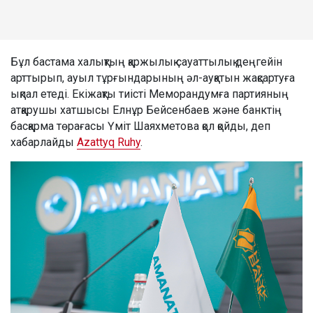
Бұл бастама халықтың қаржылық сауаттылық деңгейін
арттырып, ауыл тұрғындарының әл-ауқатын жақсартуға
ықпал етеді. Екіжақты тиісті Меморандумға партияның
атқарушы хатшысы Елнұр Бейсенбаев және банктің
басқарма төрағасы Үміт Шаяхметова қол қойды, деп
хабарлайды
Azattyq Ruhy
.