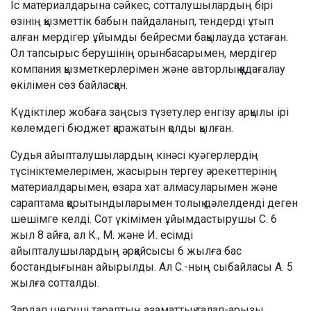
Іс материалдарына сәйкес, сотталушылардың бірі
өзінің қызметтік бабын пайдаланып, тендерді ұтып
алған мердігер ұйымды бейресми бақылауда ұстаған.
Ол тапсырыс берушінің орынбасарымен, мердігер
компания қызметкерлерімен және авторлық қадағалау
өкілімен сөз байласқан.
Күдіктілер жобаға заңсыз түзетулер енгізу арқылы ірі
көлемдегі бюджет қаражатын қолды қылған.
Судья айыпталушылардың кінәсі куәгерлердің
түсініктемелерімен, жасырын тергеу әрекеттерінің
материалдарымен, өзара хат алмасуларымен және
сараптама қорытындыларымен толық дәлелденді деген
шешімге келді. Сот үкімімен ұйымдастырушы С. 6
жыл 8 айға, ал К., М. және И. есімді
айыпталушылардың әрқайсысы 6 жылға бас
бостандығынан айырылды. Ал С.-ның сыбайласы А. 5
жылға сотталды.
Зардап шегуші тараптың азаматтық талап-арызы