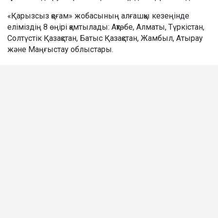
«Қарызсыз қоғам» жобасының алғашқы кезеңінде
еліміздің 8 өңірі қамтылады: Ақтөбе, Алматы, Түркістан,
Солтүстік Қазақстан, Батыс Қазақстан, Жамбыл, Атырау
және Маңғыстау облыстары.