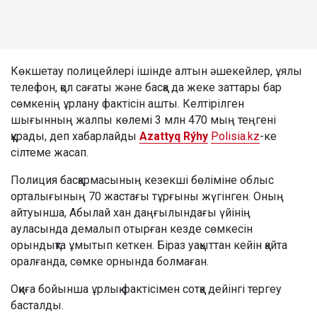
Көкшетау полицейлері ішінде алтын әшекейлер, ұялы
телефон, қол сағаты және басқа да жеке заттары бар
сөмкенің ұрлану фактісін ашты. Келтірілген
шығынның жалпы көлемі 3 млн 470 мың теңгені
құрады, деп хабарлайды
Azattyq Rýhy
Polisia.kz
-ке
сілтеме жасап.
Полиция басқармасының кезекші бөліміне облыс
орталығының 70 жастағы тұрғыны жүгінген. Оның
айтуынша, Абылай хан даңғылындағы үйінің
ауласында демалып отырған кезде сөмкесін
орындықта ұмытып кеткен. Біраз уақыттан кейін қайта
оралғанда, сөмке орнында болмаған.
Оқиға бойынша ұрлық фактісімен сотқа дейінгі тергеу
басталды.