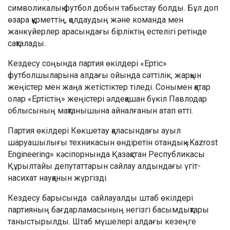
символикалық футбол добын табыстау болды. Бұл доп
өзара құрметтің, қолдаудың және команда мен
жанкүйерлер арасындағы бірліктің естелігі ретінде
сақталады.
Кездесу соңында партия өкілдері «Ертіс»
футболшыларына алдағы ойында сәттілік, жарқын
жеңістер мен жаңа жетістіктер тіледі. Сонымен қатар
олар «Ертістің» жеңістері әлдеқашан бүкіл Павлодар
облысының мақтанышына айналғанын атап өтті.
Партия өкілдері Көкшетау қаласындағы ауыл
шаруашылығы техникасын өндіретін отандық «Kazrost
Engineering» кәсіпорнында Қазақстан Республикасы
Құрылтайы депутаттарын сайлау алдындағы үгіт-
насихат науқанын жүргізді.
Кездесу барысында сайлауалды штаб өкілдері
партияның бағдарламасының негізгі басымдықтары
таныстырылды. Штаб мүшелері алдағы кезеңге