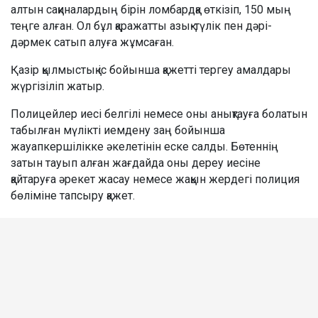
алтын сақиналардың бірін ломбардқа өткізіп, 150 мың
теңге алған. Ол бұл қаражатты азық-түлік пен дәрі-
дәрмек сатып алуға жұмсаған.
Қазір қылмыстық іс бойынша қажетті тергеу амалдары
жүргізіліп жатыр.
Полицейлер иесі белгілі немесе оны анықтауға болатын
табылған мүлікті иемдену заң бойынша
жауапкершілікке әкелетінін еске салды. Бөтеннің
затын тауып алған жағдайда оны дереу иесіне
қайтаруға әрекет жасау немесе жақын жердегі полиция
бөліміне тапсыру қажет.