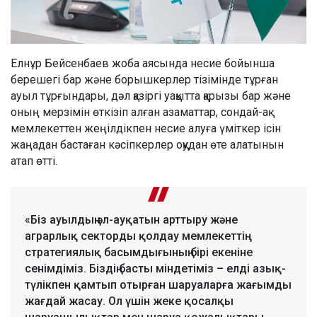
Елнұр Бейсенбаев жоба аясында несие бойынша
берешегі бар және борышкерлер тізімінде тұрған
ауыл тұрғындары, дәл қазіргі уақытта қарызы бар және
оның мерзімін өткізіп алған азаматтар, сондай-ақ
мемлекеттен жеңілдікпен несие алуға үміткер ісін
жаңадан бастаған кәсіпкерлер оқудан өте алатынын
атап өтті.
«Біз ауылдың әл-ауқатын арттыру және
аграрлық секторды қолдау мемлекеттің
стратегиялық басымдығының бірі екеніне
сенімдіміз. Біздің басты міндетіміз – елді азық-
түлікпен қамтып отырған шаруаларға жағымды
жағдай жасау. Ол үшін жеке қосалқы