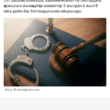
Сот шешімі бойынша, квазимемлекеттік сектордың
қаржысын жымқыртқан азаматтар 5 жылдан 6 жыл 8
айға дейін бас бостандығынан айырылды
Фото: © istockphoto.com