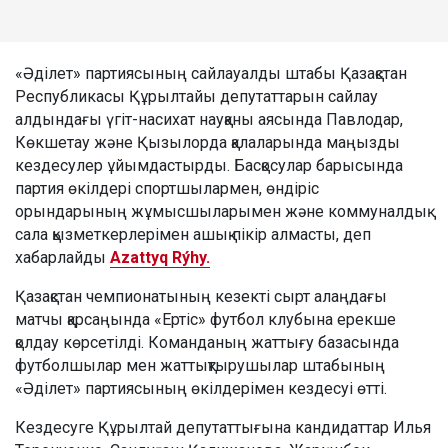
«Әділет» партиясының сайлауалды штабы Қазақстан
Республикасы Құрылтайы депутаттарын сайлау
алдындағы үгіт-насихат науқаны аясында Павлодар,
Көкшетау және Қызылорда қалаларында маңызды
кездесулер ұйымдастырды. Басқосулар барысында
партия өкілдері спортшылармен, өндіріс
орындарының жұмысшыларымен және коммуналдық
сала қызметкерлерімен ашық пікір алмасты, деп
хабарлайды
Azattyq Rýhy.
Қазақстан чемпионатының кезекті сырт алаңдағы
матчы қарсаңында «Ертіс» футбол клубына ерекше
қолдау көрсетілді. Команданың жаттығу базасында
футболшылар мен жаттықтырушылар штабының
«Әділет» партиясының өкілдерімен кездесуі өтті.
Кездесуге Құрылтай депутаттығына кандидаттар Илья