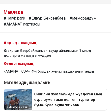
Мақалада
#Halyk bank
#Елнұр Бейсенбаев
#меморандум
#AMANAT партиясы
Алдыңғы жаңалық
Қазақстан Әзербайжанмен тауар айналымын 1 млрд
долларға жеткізуге мүдделі
Келесі жаңалық
«AMANAT CUP»: Футболдан жеңімпаздар анықталды