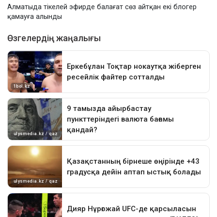
Алматыда тікелей эфирде балағат сөз айтқан екі блогер
қамауға алынды