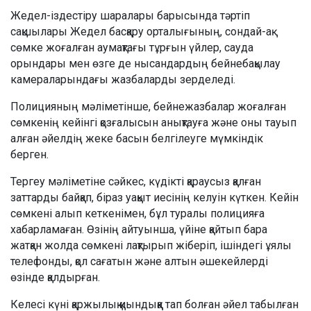
Жедел-іздестіру шаралары барысында тәртіп
сақшылары Жедел басқару орталығының, сондай-ақ
сөмке жоғалған аумақтағы тұрғын үйлер, сауда
орындары мен өзге де нысандардың бейнебақылау
камераларындағы жазбаларды зерделеді.
Полицияның мәліметінше, бейнежазбалар жоғалған
сөмкенің кейінгі қозғалысын анықтауға және оны тауып
алған әйелдің жеке басын белгілеуге мүмкіндік
берген.
Тергеу мәліметіне сәйкес, күдікті қараусыз қалған
заттарды байқап, біраз уақыт иесінің келуін күткен. Кейін
сөмкені алып кеткенімен, бұл туралы полицияға
хабарламаған. Өзінің айтуынша, үйіне қайтып бара
жатқан жолда сөмкені лақтырып жіберіп, ішіндегі ұялы
телефонды, қол сағатын және алтын әшекейлерді
өзінде қалдырған.
Келесі күні қаржылық қиындыққа тап болған әйел табылған