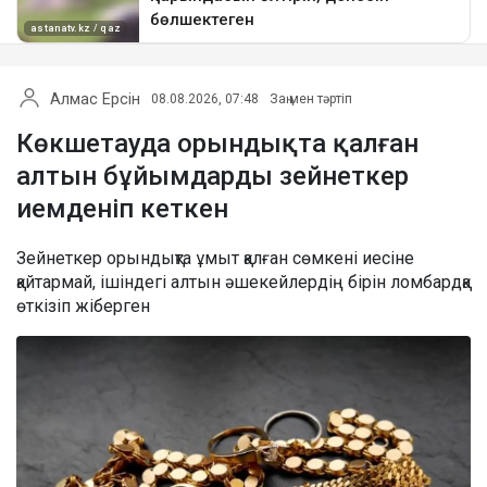
Алмас Ерсін
08.08.2026, 07:48
Заң мен тәртіп
Көкшетауда орындықта қалған
алтын бұйымдарды зейнеткер
иемденіп кеткен
Зейнеткер орындықта ұмыт қалған сөмкені иесіне
қайтармай, ішіндегі алтын әшекейлердің бірін ломбардқа
өткізіп жіберген