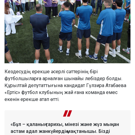
Кездесудің ерекше әсерлі сәттерінің бірі
футболшыларға арналған шынайы лебіздер болды.
Құрылтай депутаттығына кандидат Гүлзира Атабаева
«Ертіс» футбол клубының жай ғана команда емес
екенін ерекше атап өтті.
«Бұл – қаланың тарихы, мінезі және жүз мыңнан
астам адал жанкүйердің мақтанышы. Бізді