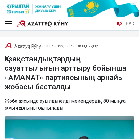
ҚАЗ
РУС
Azattyq Rýhy
10.04.2023, 16:47
Жаңалықтар
Қазақстандықтардың
сауаттылығын арттыру бойынша
«AMANAT» партиясының арнайы
жобасы басталды
Жоба аясында ауылдық елді мекендердің 80 мыңға
жуық тұрғыны оқытылады