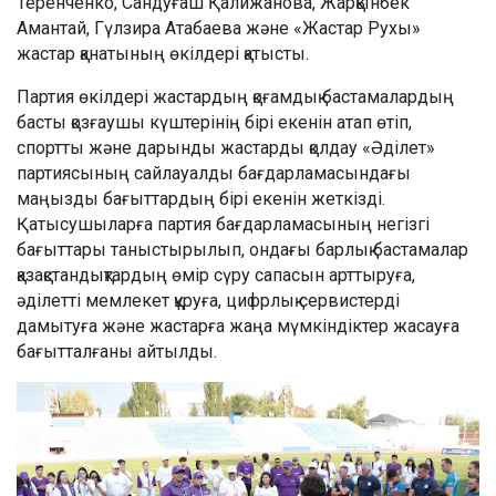
Теренченко, Сандуғаш Қалижанова, Жарқынбек
Амантай, Гүлзира Атабаева және «Жастар Рухы»
жастар қанатының өкілдері қатысты.
Партия өкілдері жастардың қоғамдық бастамалардың
басты қозғаушы күштерінің бірі екенін атап өтіп,
спортты және дарынды жастарды қолдау «Әділет»
партиясының сайлауалды бағдарламасындағы
маңызды бағыттардың бірі екенін жеткізді.
Қатысушыларға партия бағдарламасының негізгі
бағыттары таныстырылып, ондағы барлық бастамалар
қазақстандықтардың өмір сүру сапасын арттыруға,
әділетті мемлекет құруға, цифрлық сервистерді
дамытуға және жастарға жаңа мүмкіндіктер жасауға
бағытталғаны айтылды.