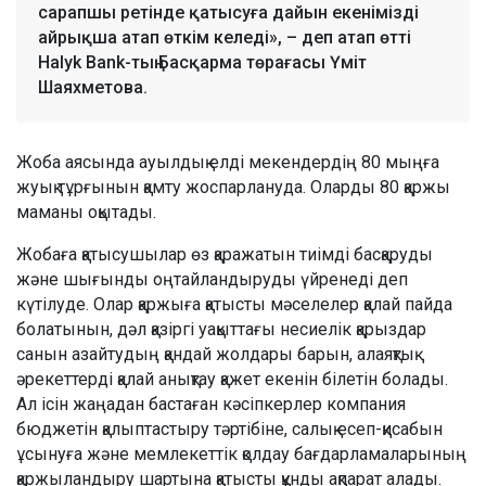
сарапшы ретінде қатысуға дайын екенімізді
айрықша атап өткім келеді», – деп атап өтті
Halyk Bank-тың Басқарма төрағасы Үміт
Шаяхметова.
Жоба аясында ауылдық елді мекендердің 80 мыңға
жуық тұрғынын қамту жоспарлануда. Оларды 80 қаржы
маманы оқытады.
Жобаға қатысушылар өз қаражатын тиімді басқаруды
және шығынды оңтайландыруды үйренеді деп
күтілуде. Олар қаржыға қатысты мәселелер қалай пайда
болатынын, дәл қазіргі уақыттағы несиелік қарыздар
санын азайтудың қандай жолдары барын, алаяқтық
әрекеттерді қалай анықтау қажет екенін білетін болады.
Ал ісін жаңадан бастаған кәсіпкерлер компания
бюджетін қалыптастыру тәртібіне, салық есеп-қисабын
ұсынуға және мемлекеттік қолдау бағдарламаларының
қаржыландыру шартына қатысты құнды ақпарат алады.