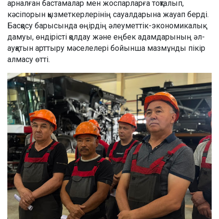
арналған бастамалар мен жоспарларға тоқталып,
кәсіпорын қызметкерлерінің сауалдарына жауап берді.
Басқосу барысында өңірдің әлеуметтік-экономикалық
дамуы, өндірісті қолдау және еңбек адамдарының әл-
ауқатын арттыру мәселелері бойынша мазмұнды пікір
алмасу өтті.