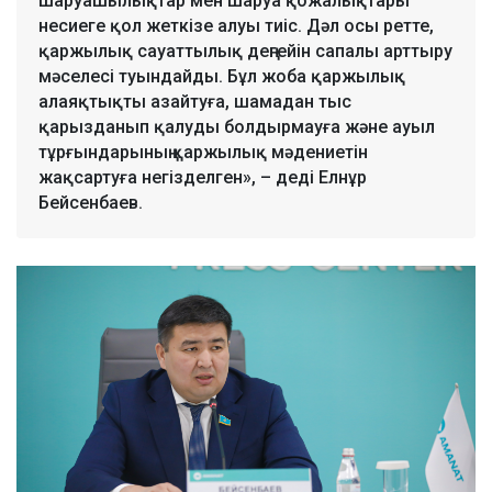
шаруашылықтар мен шаруа қожалықтары
несиеге қол жеткізе алуы тиіс. Дәл осы ретте,
қаржылық сауаттылық деңгейін сапалы арттыру
мәселесі туындайды. Бұл жоба қаржылық
алаяқтықты азайтуға, шамадан тыс
қарызданып қалуды болдырмауға және ауыл
тұрғындарының қаржылық мәдениетін
жақсартуға негізделген», – деді Елнұр
Бейсенбаев.