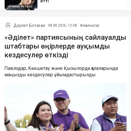
Дәулет Ботагөз
08.08.2026, 12:08
Жаңалықтар
«Әділет» партиясының сайлауалды
штабтары өңірлерде ауқымды
кездесулер өткізді
Павлодар, Көкшетау және Қызылорда қалаларында
маңызды кездесулер ұйымдастырылды