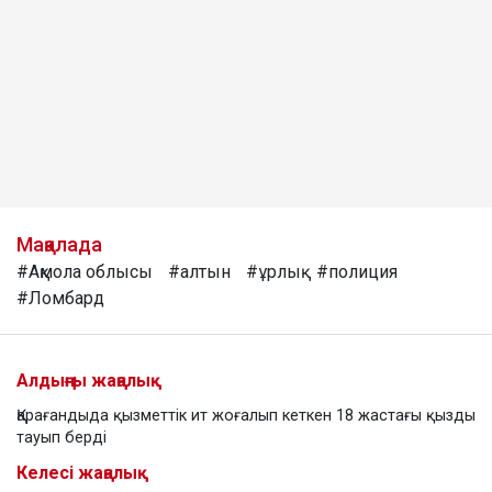
Мақалада
#Ақмола облысы
#алтын
#ұрлық
#полиция
#Ломбард
Алдыңғы жаңалық
Қарағандыда қызметтік ит жоғалып кеткен 18 жастағы қызды
тауып берді
Келесі жаңалық