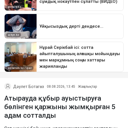
Дәулет Ботагөз
08.08.2026, 13:45
Жаңалықтар
Атырауда құбыр ауыстыруға
бөлінген қаржыны жымқырған 5
адам сотталды