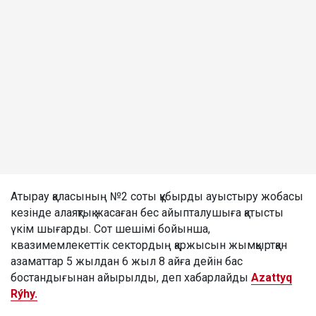
Атырау қаласының №2 соты құбырды ауыстыру жобасы
кезінде алаяқтық жасаған бес айыпталушыға қатысты
үкім шығарды. Сот шешімі бойынша,
квазимемлекеттік сектордың қаржысын жымқыртқан
азаматтар 5 жылдан 6 жыл 8 айға дейін бас
бостандығынан айырылды, деп хабарлайды
Azattyq
Rýhy.