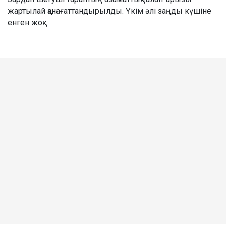
жартылай қанағаттандырылды. Үкім әлі заңды күшіне
енген жоқ.