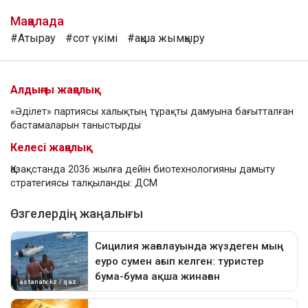
Мақалада
#Атырау
#сот үкімі
#ақша жымқыру
Алдыңғы жаңалық
«Әділет» партиясы халықтың тұрақты дамуына бағытталған
бастамаларын таныстырды
Келесі жаңалық
Қазақстанда 2036 жылға дейін биотехнологияны дамыту
стратегиясы талқыланды: ДСМ