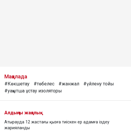
Мақалада
#Көкшетау
#төбелес
#жанжал
#үйлену тойы
#уақытша ұстау изоляторы
Алдыңғы жаңалық
Атырауда 12 жастағы қызға тиіскен ер адамға іздеу
жарияланды