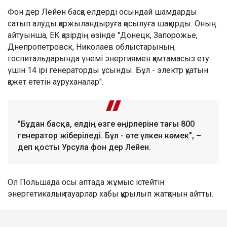
Фон дер Лейен басқа елдерді осындай шамдарды
сатып алуды қаржыландыруға қосылуға шақырды. Оның
айтуынша, ЕК қазірдің өзінде "Донецк, Запорожье,
Днепропетровск, Николаев облыстарының
госпитальдарында үнемі энергиямен қамтамасыз ету
үшін 14 ірі генераторды ұсынды. Бұл - электр қуатын
қажет ететін ауруханалар".
"Бұдан басқа, елдің өзге өңірлеріне тағы 800
генератор жіберіледі. Бұл - өте үлкен көмек", –
деп қосты Урсула фон дер Лейен.
Ол Польшада осы аптада жұмыс істейтін
энергетикалық тауарлар хабы құрылып жатқанын айтты.