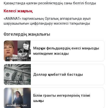
Қазақстанда қалған ресейліктердің саны белгілі болды
Келесі жаңалық
«AMANAT» партиясының Орталық аппаратында ауыл
шаруашылығын цифрландыру мәселесі талқыланды