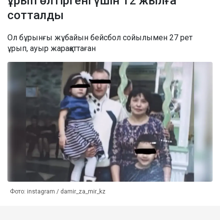
ұрып өлтіргені үшін 12 жылға
сотталды
Ол бұрынғы жұбайын бейсбол сойылымен 27 рет
ұрып, ауыр жарақаттаған
Фото: instagram / damir_za_mir_kz