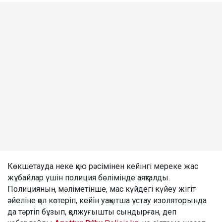
Көкшетауда неке қию рәсімінен кейінгі мереке жас
жұбайлар үшін полиция бөлімінде аяқталды.
Полицияның мәліметінше, мас күйдегі күйеу жігіт
әйеліне қол көтеріп, кейін уақытша ұстау изоляторында
да тәртіп бұзып, қолжуғышты сындырған, деп