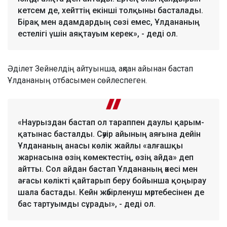
кетсем де, хейттің екінші толқыны басталады.
Бірақ мен адамдардың сөзі емес, Ұлдананың
естелігі үшін аяқтауым керек», - деді ол.
Әділет Зейнелдің айтуынша, ақпан айынан бастап
Ұлдананың отбасымен сөйлеспеген.
«Наурыздан бастап ол тараппен даулы қарым-
қатынас басталды. Сәуір айының аяғына дейін
Ұлдананың анасы көлік жайлы «алғашқы
жарнасына өзің көмектестің, өзің айда» деп
айтты. Сол айдан бастап Ұлдананың әкесі мен
ағасы көлікті қайтарып беру бойынша қоңырау
шала бастады. Кейн жәбірленуш мәртебесінен де
бас тартуымды сұрады», - деді ол.