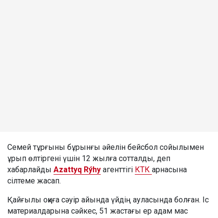
Семей тұрғыны бұрынғы әйелін бейсбол сойылымен
ұрып өлтіргені үшін 12 жылға сотталды, деп
хабарлайды
Azattyq Rýhy
агенттігі
КТК
арнасына
сілтеме жасап.
Қайғылы оқиға сәуір айында үйдің ауласында болған. Іс
материалдарына сәйкес, 51 жастағы ер адам мас