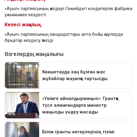
«Ауыл» партиясының өкілдері Семейдегі кондитерлік фабрика
ұжымымен кездесті
Келесі жаңалық
«Ауыл» партиясының кандидаттары апта бойы өңірлерде
бірқатар кездесу өткізді