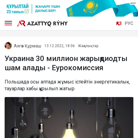
ҚАЗ
РУС
Аягөз Құрмаш
13.12.2022, 18:06
Жаңалықтар
Украина 30 миллион жарықдиодты
шам алады - Еурокомиссия
Польшада осы аптада жұмыс істейтін энергетикалық
тауарлар хабы құрылып жатыр