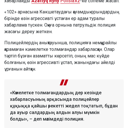
хабарлайды
Azattyq Rýhy
Polisia.kz
-ке сілтеме жасап.
«102» арнасына Көкшетаудағы қоғамдық орындардың
бірінде өзін агрессивті ұстаған ер адам туралы
хабарлама түскен. Оқиға орнына патрульдік полиция
жасағы дереу жеткен.
Полицейлердің анықтауынша, полицияға немқұрайлы
қарамаған кәмелетке толмағандар хабарласқан. Олар
тәртіп бұзған азаматты көрсетіп, оның мас күйде
болғанын, өзін агрессивті ұстап, жанындағы әйелді
ұрғанын айтқан.
«Кәмелетке толмағандардың дер кезінде
хабарласуының арқасында полицейлер
құқыққа қайшы әрекетті жедел тоқтатып, бұдан
да ауыр салдардың алдын алуы мүмкін
болды», – деп мәлімдеді полиция.