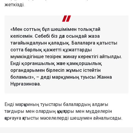
жеткізді.
«Мен соттың бұл шешімімен толықтай
келісемін. Себебі біз дәл осындай жаза
тағайындалуын қаладық. Балаларға қатысты
сотта барлық қажетті құжаттарды
мүмкіндігінше тезірек жинау керектігі айтылды.
Енді қорғаншылық және қамқоршылық
органдарымен бірлесіп жұмыс істейтін
боламыз», – деді марқұмның туысы Жанна
Нұрғазинова.
Енді марқұмның туыстары балалардың алдағы
тағдыры мен олардың құқықтары мен мүдделерін
қорғауға қатысты мәселелерді шешумен айналысады.