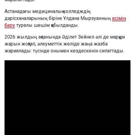
Астанадағы медициналық колледждің
дәрісханаларының біріне Ұлдана Мырзуанның
есімін
беру
туралы шешім қабылданды.
2026 жылдың ақпанында Әділет Зейнел әлі де марқұм
жарын жоқтап, әлеуметтік желіде жаңа жазба
жариялады: түсінде онымен кездескенін сипаттады.