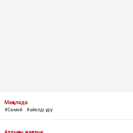
Мақалада
#Семей
#әйелді ұру
Алдыңғы жаңалық