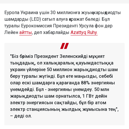
Еуропа Украина үшін 30 миллионға жуық жарықдиодты
шамдарды (LED) сатып алуға қаражат бөледі. Бұл
туралы Еурокомиссия Президенті Урсула фон дер
Лейен
айтты
, деп хабарлайды
Azattyq Ruhy.
"Біз бәріміз Президент Зеленскийді мұқият
тыңдадық, ол халықаралық қауымдастыққа
украин үйлеріне 50 миллион жарықдиодты шам
беру туралы жүгінді. Бұл өте маңызды, себебі
олар ескі шамдарға қарағанда 88% энергияны
үнемдейді. Бұл - энергияны үнемдеу. 50 млн
жарықдиодты шам орнатылса, 1 ГВт дейін
электр энергиясын сақтайды, бұл бір атом
электр станциясының жылдық жұмысына тең",
– деді ол.