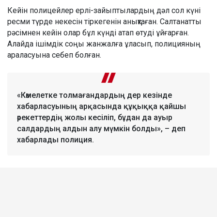
Кейін полицейлер ерлі-зайыптылардың дәл сол күні
ресми түрде некесін тіркегенін анықтаған. Салтанатты
рәсімнен кейін олар бұл күнді атап өтуді ұйғарған.
Алайда ішімдік соңы жанжалға ұласып, полицияның
араласуына себеп болған.
«Кәмелетке толмағандардың дер кезінде
хабарласуының арқасында құқыққа қайшы
әрекеттердің жолы кесіліп, бұдан да ауыр
салдардың алдын алу мүмкін болды», – деп
хабарлады полиция.