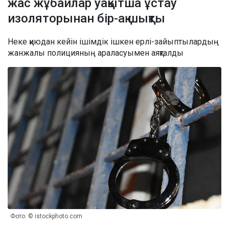
жас жұбайлар уақытша ұстау
изоляторынан бір-ақ шықты
Неке қиюдан кейін ішімдік ішкен ерлі-зайыптылардың
жанжалы полицияның араласуымен аяқталды
Фото: © istockphoto.com