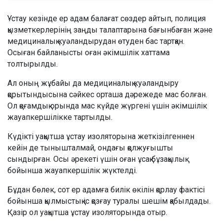
Ұстау кезінде ер адам балағат сөздер айтып, полиция
қызметкерлерінің заңды талаптарына бағынбаған және
медициналық куәландырудан өтуден бас тартқан.
Осыған байланысты оған әкімшілік хаттама
толтырылды.
Ал оның жұбайы да медициналық куәландыру
қорытындысына сәйкес орташа дәрежеде мас болған.
Ол қоғамдық орында мас күйде жүргені үшін әкімшілік
жауапкершілікке тартылды.
Күдікті уақытша ұстау изоляторына жеткізілгеннен
кейін де тынышталмай, ондағы қолжуғышты
сындырған. Осы әрекеті үшін оған ұсақ бұзақылық
бойынша жауапкершілік жүктелді.
Бұдан бөлек, сот ер адамға билік өкілін қорлау фактісі
бойынша қылмыстық іс қозғау туралы шешім қабылдады.
Қазір ол уақытша ұстау изоляторында отыр.