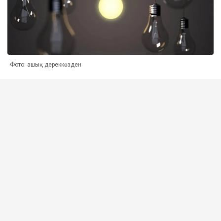
Фото: ашық дереккөзден