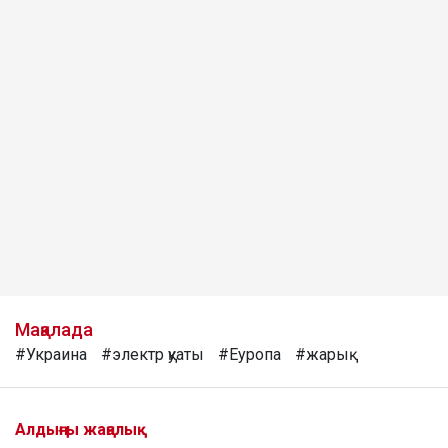
Мақалада
#Украина
#электр қуаты
#Еуропа
#жарық
Алдыңғы жаңалық