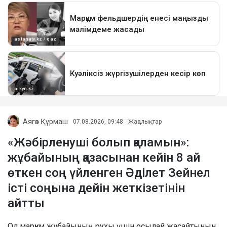
Аягөз Құрмаш
07.08.2026, 09:48
Жаңалықтар
«Жәбірленуші болып қаламын»:
жұбайының қазасынан кейін 8 ай
өткен соң үйленген Әділет Зейнел
істі соңына дейін жеткізетінін
айтты
Ол марқұм жұбайының рухы үшін осылай жасайтынын