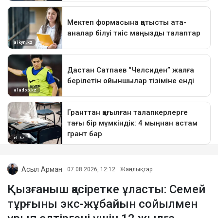
Асыл Арман
07.08.2026, 12:12
Жаңалықтар
Қызғаныш қасіретке ұласты: Семей
тұрғыны экс-жұбайын сойылмен