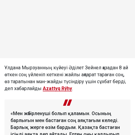
Ұлдана Мырзуанның күйеуі Әділет Зейнел қазадан 8 ай
өткен соң үйленіп кеткені жайлы ақпарат тараған соң,
өз тарапынан мән-жайды түсіндіру үшін сұхбат берді,
деп хабарлайды
Azattyq Rýhy
.
«Мен жәбірленуші болып қаламын. Осының
барлығын мен бастаған соң аяқтағым келеді.
Барлық жерге өзім бардым. Қазақта бастаған
ісіңді аяқта деп айтады. Ертең оны қалдырып