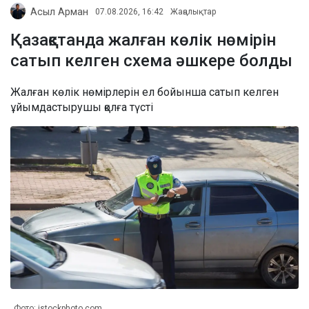
Асыл Арман
07.08.2026, 16:42
Жаңалықтар
Қазақстанда жалған көлік нөмірін
сатып келген схема әшкере болды
Жалған көлік нөмірлерін ел бойынша сатып келген
ұйымдастырушы қолға түсті
Фото: istockphoto.com