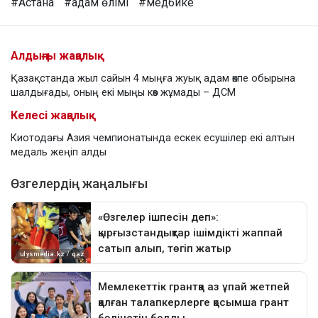
#Астана
#адам өлімі
#медбике
Алдыңғы жаңалық
Қазақстанда жыл сайын 4 мыңға жуық адам өкпе обырына
шалдығады, оның екі мыңы көз жұмады – ДСМ
Келесі жаңалық
Киотодағы Азия чемпионатында ескек есушілер екі алтын
медаль жеңіп алды