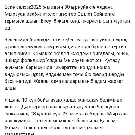
Еске салсақ, 2025 жылдың 30 қыркүйекте Ұлдана
Мырзуан реабилитолог-дәрігер Әділет Зейнелге
тұрмысқа шыққан. Екеуі 8 жыл көңіл жарастырып жүрген
еді.
8 қарашада Астанада тоғыз қабатты тұрғын үйдің сыртқы
кірпіш қаптамасы опырылып, астында бірнеше тұрғын
қалып қойған. Көмекке жедел жәрдем бригадасы, оның
ішінде фельдшер Ұлдана Мырзуан жеткен. Құтқару
жұмысы барысында ғимараттан кондиционер
қондырғысы құлап, Ұлдана мен тағы бір фельдшердің
басына тиді. Жалпы оқиға салдарынан 5 адам жарақат
алды.
Ұлдана 10 күн бойы ауыр халде жансақтау бөлімінде
жатты. Дәрігерлер оны құтқарып қалу үшін бар күшін
салғанмен, 18 қараша күні 23 жастағы Ұлдана Мырзуан
көз жұмды. Сол күні мемлекет басшысы Қасым-
Жомарт Тоқаев оны «Ерлігі үшін» медалімен
марапаттады.