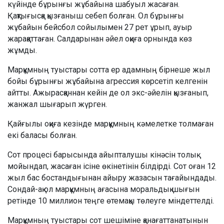
күйінде бұрынғы жұбайына шабуыл жасаған.
Қақтығысқа қызғаныш себеп болған. Ол бұрынғы
жұбайын бейсбол сойылымен 27 рет ұрып, ауыр
жарақаттаған. Салдарынан әйел оқиға орнында көз
жұмды.
Марқұмның туыстары сотта ер адамның бірнеше жыл
бойы бұрынғы жұбайына агрессия көрсетіп келгенін
айтты. Ажырасқаннан кейін де ол экс-әйелін қызғанып,
жанжал шығарып жүрген.
Қайғылы оқиға кезінде марқұмның кәмелетке толмаған
екі баласы болған.
Сот процесі барысында айыпталушы кінәсін толық
мойындап, жасаған ісіне өкінетінін білдірді. Сот оған 12
жыл бас бостандығынан айыру жазасын тағайындады.
Сондай-ақ ол марқұмның ағасына моральдық шығын
ретінде 10 миллион теңге өтемақы төлеуге міндеттелді.
Марқұмның туыстары сот шешіміне қанағаттанатынын