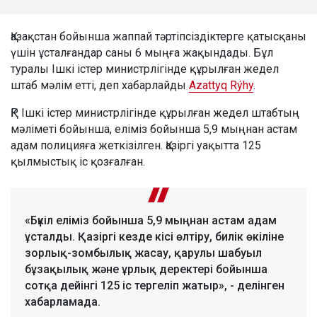
Қазақстан бойынша жаппай тәртіпсіздіктерге қатысқаны
үшін ұсталғандар саны 6 мыңға жақындады. Бұл
туралы Ішкі істер министрлігінде құрылған жедел
штаб мәлім етті, деп хабарлайды
Azattyq Rýhy
.
ҚР Ішкі істер министрлігінде құрылған жедел штабтың
мәліметі бойынша, еліміз бойынша 5,9 мыңнан астам
адам полицияға жеткізілген. Қазіргі уақытта 125
қылмыстық іс қозғалған.
«Бүкіл еліміз бойынша 5,9 мыңнан астам адам
ұсталды. Қазіргі кезде кісі өлтіру, билік өкіліне
зорлық-зомбылық жасау, қарулы шабуыл
бұзақылық және ұрлық деректері бойынша
сотқа дейінгі 125 іс тергеліп жатыр», - делінген
хабарламада.