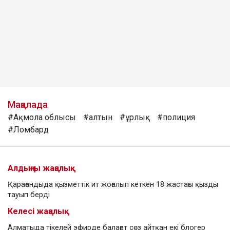
Мақалада
#Ақмола облысы
#алтын
#ұрлық
#полиция
#Ломбард
Алдыңғы жаңалық
Қарағандыда қызметтік ит жоғалып кеткен 18 жастағы қызды
тауып берді
Келесі жаңалық
Алматыда тікелей эфирде балағат сөз айтқан екі блогер