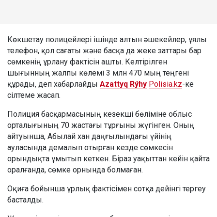
Көкшетау полицейлері ішінде алтын әшекейлер, ұялы
телефон, қол сағаты және басқа да жеке заттары бар
сөмкенің ұрлану фактісін ашты. Келтірілген
шығынның жалпы көлемі 3 млн 470 мың теңгені
құрады, деп хабарлайды
Azattyq Rýhy
Polisia.kz
-ке
сілтеме жасап.
Полиция басқармасының кезекші бөліміне облыс
орталығының 70 жастағы тұрғыны жүгінген. Оның
айтуынша, Абылай хан даңғылындағы үйінің
ауласында демалып отырған кезде сөмкесін
орындықта ұмытып кеткен. Біраз уақыттан кейін қайта
оралғанда, сөмке орнында болмаған.
Оқиға бойынша ұрлық фактісімен сотқа дейінгі тергеу
басталды.