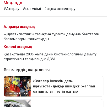
Мақалада
#Атырау
#сот үкімі
#ақша жымқыру
Алдыңғы жаңалық
«Әділет» партиясы халықтың тұрақты дамуына бағытталған
бастамаларын таныстырды
Келесі жаңалық
Қазақстанда 2036 жылға дейін биотехнологияны дамыту
стратегиясы талқыланды: ДСМ