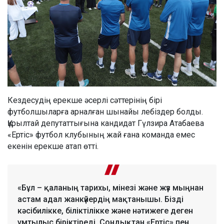
Кездесудің ерекше әсерлі сәттерінің бірі
футболшыларға арналған шынайы лебіздер болды.
Құрылтай депутаттығына кандидат Гүлзира Атабаева
«Ертіс» футбол клубының жай ғана команда емес
екенін ерекше атап өтті.
«Бұл – қаланың тарихы, мінезі және жүз мыңнан
астам адал жанкүйердің мақтанышы. Бізді
кәсібилікке, біліктілікке және нәтижеге деген
ұмтылыс біріктіреді. Сондықтан «Ертіс» пен