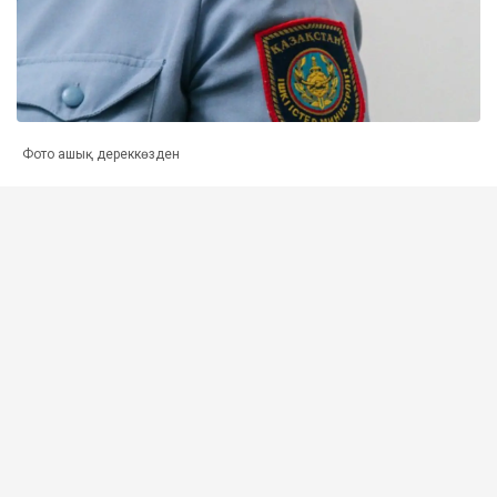
Фото ашық дереккөзден