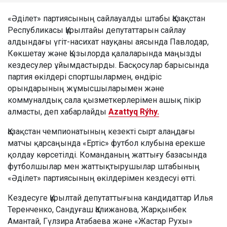
«Әділет» партиясының сайлауалды штабы Қазақстан
Республикасы Құрылтайы депутаттарын сайлау
алдындағы үгіт-насихат науқаны аясында Павлодар,
Көкшетау және Қызылорда қалаларында маңызды
кездесулер ұйымдастырды. Басқосулар барысында
партия өкілдері спортшылармен, өндіріс
орындарының жұмысшыларымен және
коммуналдық сала қызметкерлерімен ашық пікір
алмасты, деп хабарлайды
Azattyq Rýhy.
Қазақстан чемпионатының кезекті сырт алаңдағы
матчы қарсаңында «Ертіс» футбол клубына ерекше
қолдау көрсетілді. Команданың жаттығу базасында
футболшылар мен жаттықтырушылар штабының
«Әділет» партиясының өкілдерімен кездесуі өтті.
Кездесуге Құрылтай депутаттығына кандидаттар Илья
Теренченко, Сандуғаш Қалижанова, Жарқынбек
Амантай, Гүлзира Атабаева және «Жастар Рухы»