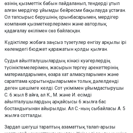
өзінің қызметтік бабын пайдаланып, тендерді ұтып
алған мердігер ұйымды бейресми бақылауда ұстаған.
Ол тапсырыс берушінің орынбасарымен, мердігер
компания қызметкерлерімен және авторлық
қадағалау өкілімен сөз байласқан.
Күдіктілер жобаға заңсыз түзетулер енгізу арқылы ірі
көлемдегі бюджет қаражатын қолды қылған.
Судья айыпталушылардың кінәсі куәгерлердің
түсініктемелерімен, жасырын тергеу әрекеттерінің
материалдарымен, өзара хат алмасуларымен және
сараптама қорытындыларымен толық дәлелденді
деген шешімге келді. Сот үкімімен ұйымдастырушы
С. 6 жыл 8 айға, ал К., М. және И. есімді
айыпталушылардың әрқайсысы 6 жылға бас
бостандығынан айырылды. Ал С.-ның сыбайласы А. 5
жылға сотталды.
Зардап шегуші тараптың азаматтық талап-арызы