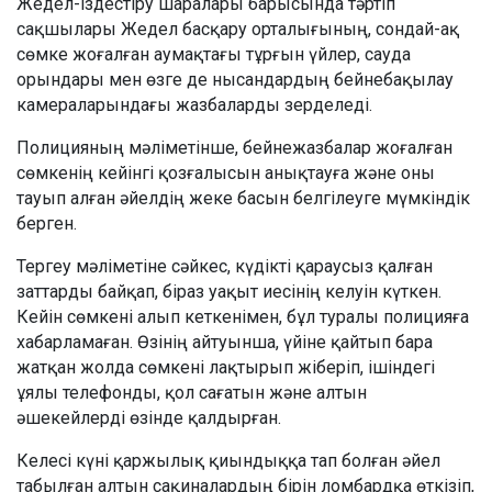
Жедел-іздестіру шаралары барысында тәртіп
сақшылары Жедел басқару орталығының, сондай-ақ
сөмке жоғалған аумақтағы тұрғын үйлер, сауда
орындары мен өзге де нысандардың бейнебақылау
камераларындағы жазбаларды зерделеді.
Полицияның мәліметінше, бейнежазбалар жоғалған
сөмкенің кейінгі қозғалысын анықтауға және оны
тауып алған әйелдің жеке басын белгілеуге мүмкіндік
берген.
Тергеу мәліметіне сәйкес, күдікті қараусыз қалған
заттарды байқап, біраз уақыт иесінің келуін күткен.
Кейін сөмкені алып кеткенімен, бұл туралы полицияға
хабарламаған. Өзінің айтуынша, үйіне қайтып бара
жатқан жолда сөмкені лақтырып жіберіп, ішіндегі
ұялы телефонды, қол сағатын және алтын
әшекейлерді өзінде қалдырған.
Келесі күні қаржылық қиындыққа тап болған әйел
табылған алтын сақиналардың бірін ломбардқа өткізіп,