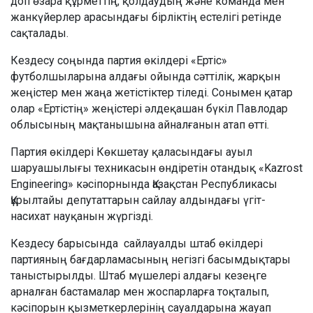
доп өзара құрметтің, қолдаудың және команда мен
жанкүйерлер арасындағы бірліктің естелігі ретінде
сақталады.
Кездесу соңында партия өкілдері «Ертіс»
футболшыларына алдағы ойында сәттілік, жарқын
жеңістер мен жаңа жетістіктер тіледі. Сонымен қатар
олар «Ертістің» жеңістері әлдеқашан бүкіл Павлодар
облысының мақтанышына айналғанын атап өтті.
Партия өкілдері Көкшетау қаласындағы ауыл
шаруашылығы техникасын өндіретін отандық «Kazrost
Engineering» кәсіпорнында Қазақстан Республикасы
Құрылтайы депутаттарын сайлау алдындағы үгіт-
насихат науқанын жүргізді.
Кездесу барысында сайлауалды штаб өкілдері
партияның бағдарламасының негізгі басымдықтары
таныстырылды. Штаб мүшелері алдағы кезеңге
арналған бастамалар мен жоспарларға тоқталып,
кәсіпорын қызметкерлерінің сауалдарына жауап