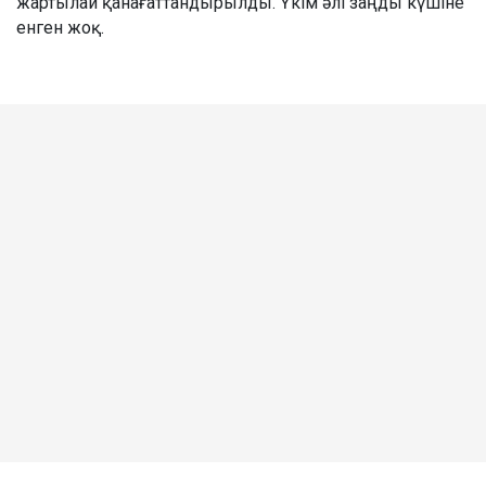
жартылай қанағаттандырылды. Үкім әлі заңды күшіне
енген жоқ.