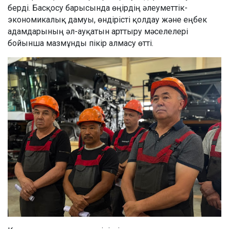
берді. Басқосу барысында өңірдің әлеуметтік-
экономикалық дамуы, өндірісті қолдау және еңбек
адамдарының әл-ауқатын арттыру мәселелері
бойынша мазмұнды пікір алмасу өтті.