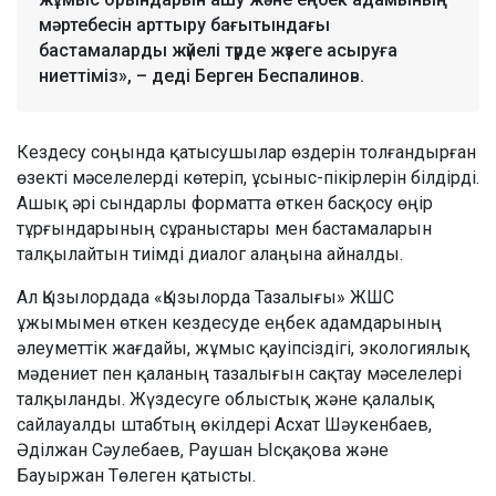
мәртебесін арттыру бағытындағы
бастамаларды жүйелі түрде жүзеге асыруға
ниеттіміз», – деді Берген Беспалинов.
Кездесу соңында қатысушылар өздерін толғандырған
өзекті мәселелерді көтеріп, ұсыныс-пікірлерін білдірді.
Ашық әрі сындарлы форматта өткен басқосу өңір
тұрғындарының сұраныстары мен бастамаларын
талқылайтын тиімді диалог алаңына айналды.
Ал Қызылордада «Қызылорда Тазалығы» ЖШС
ұжымымен өткен кездесуде еңбек адамдарының
әлеуметтік жағдайы, жұмыс қауіпсіздігі, экологиялық
мәдениет пен қаланың тазалығын сақтау мәселелері
талқыланды. Жүздесуге облыстық және қалалық
сайлауалды штабтың өкілдері Асхат Шәукенбаев,
Әділжан Сәулебаев, Раушан Ысқақова және
Бауыржан Төлеген қатысты.