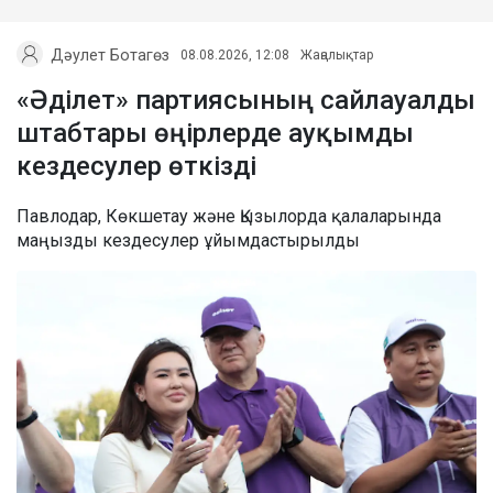
Дәулет Ботагөз
08.08.2026, 12:08
Жаңалықтар
«Әділет» партиясының сайлауалды
штабтары өңірлерде ауқымды
кездесулер өткізді
Павлодар, Көкшетау және Қызылорда қалаларында
маңызды кездесулер ұйымдастырылды