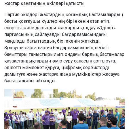
жастар қанатының өкілдері қатысты.
Партия өкілдері жастардың қоғамдық бастамалардың
басты қозғаушы күштерінің бірі екенін атап өтіп,
спортты және дарынды жастарды қолдау «Әділет»
партиясының сайлауалды бағдарламасындағы
маңызды бағыттардың бірі екенін жеткізді.
Қатысушыларға партия бағдарламасының негізгі
бағыттары таныстырылып, ондағы барлық бастамалар
қазақстандықтардың өмір сүру сапасын арттыруға,
әділетті мемлекет құруға, цифрлық сервистерді
дамытуға және жастарға жаңа мүмкіндіктер жасауға
бағытталғаны айтылды.