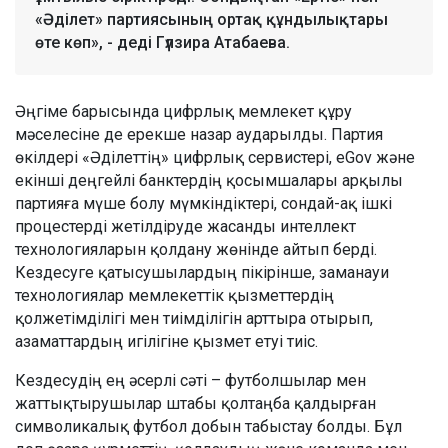
«Әділет» партиясының ортақ құндылықтары
өте көп», - деді Гүлзира Атабаева.
Әңгіме барысында цифрлық мемлекет құру
мәселесіне де ерекше назар аударылды. Партия
өкілдері «Әділеттің» цифрлық сервистері, eGov және
екінші деңгейлі банктердің қосымшалары арқылы
партияға мүше болу мүмкіндіктері, сондай-ақ ішкі
процестерді жетілдіруде жасанды интеллект
технологияларын қолдану жөнінде айтып берді.
Кездесуге қатысушылардың пікірінше, заманауи
технологиялар мемлекеттік қызметтердің
қолжетімділігі мен тиімділігін арттыра отырып,
азаматтардың игілігіне қызмет етуі тиіс.
Кездесудің ең әсерлі сәті – футболшылар мен
жаттықтырушылар штабы қолтаңба қалдырған
символикалық футбол добын табыстау болды. Бұл