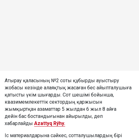
Атырау қаласының №2 соты құбырды ауыстыру
жобасы кезінде алаяқтық жасаған бес айыпталушыға
қатысты үкім шығарды. Сот шешімі бойынша,
квазимемлекеттік сектордың қаржысын
жымқыртқан азаматтар 5 жылдан 6 жыл 8 айға
дейін бас бостандығынан айырылды, деп
хабарлайды
Azattyq Rýhy.
Іс материалдарына сәйкес, сотталушылардың бірі