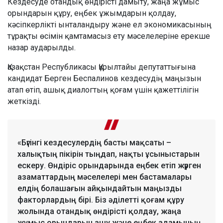
Кездесуде отандық өндірісті дамыту, жаңа жұмыс
орындарын құру, еңбек ұжымдарын қолдау,
кәсіпкерлікті ынталандыру және ел экономикасының
тұрақты өсімін қамтамасыз ету мәселелеріне ерекше
назар аударылды.
Қазақстан Республикасы Құрылтайы депутаттығына
кандидат Берген Беспалинов кездесудің маңызын
атап өтіп, ашық диалогтың қоғам үшін қажеттілігін
жеткізді.
«Бүгінгі кездесулердің басты мақсаты –
халықтың пікірін тыңдап, нақты ұсыныстарын
ескеру. Өндіріс орындарында еңбек етіп жүрген
азаматтардың мәселелері мен бастамалары
елдің болашағын айқындайтын маңызды
факторлардың бірі. Біз әділетті қоғам құру
жолында отандық өндірісті қолдау, жаңа
жұмыс орындарын ашу және еңбек адамының