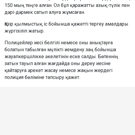
150 мың теңге алған. Ол бұл қаражатты азық-түлік пен
дәрі-дәрмек сатып алуға жұмсаған.
Қазір қылмыстық іс бойынша қажетті тергеу амалдары
жүргізіліп жатыр.
Полицейлер иесі белгілі немесе оны анықтауға
болатын табылған мүлікті иемдену заң бойынша
жауапкершілікке әкелетінін еске салды. Бөтеннің
затын тауып алған жағдайда оны дереу иесіне
қайтаруға әрекет жасау немесе жақын жердегі
полиция бөліміне тапсыру қажет.