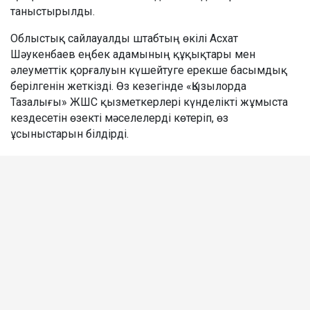
таныстырылды.
Облыстық сайлауалды штабтың өкілі Асхат
Шәукенбаев еңбек адамының құқықтары мен
әлеуметтік қорғалуын күшейтуге ерекше басымдық
берілгенін жеткізді. Өз кезегінде «Қызылорда
Тазалығы» ЖШС қызметкерлері күнделікті жұмыста
кездесетін өзекті мәселелерді көтеріп, өз
ұсыныстарын білдірді.