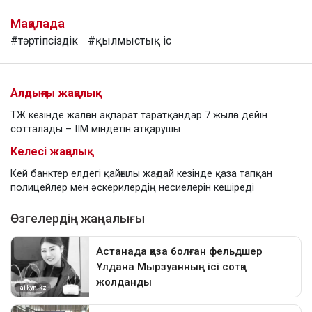
Мақалада
#тәртіпсіздік
#қылмыстық іс
Алдыңғы жаңалық
ТЖ кезінде жалған ақпарат таратқандар 7 жылға дейін
сотталады – ІІМ міндетін атқарушы
Келесі жаңалық
Кей банктер елдегі қайғылы жағдай кезінде қаза тапқан
полицейлер мен әскерилердің несиелерін кешіреді