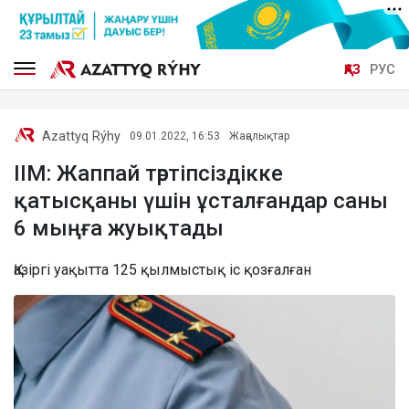
ҚАЗ
РУС
Azattyq Rýhy
09.01.2022, 16:53
Жаңалықтар
ІІМ: Жаппай тәртіпсіздікке
қатысқаны үшін ұсталғандар саны
6 мыңға жуықтады
Қазіргі уақытта 125 қылмыстық іс қозғалған