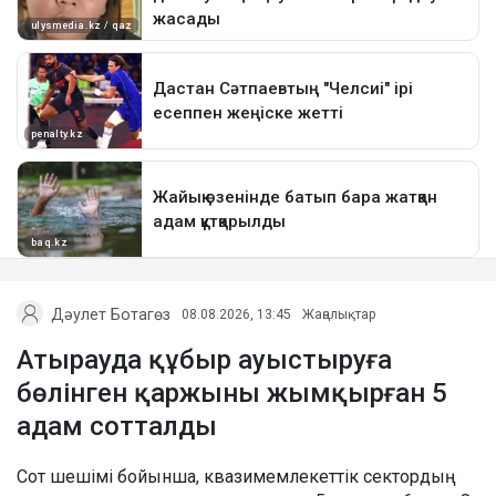
Дәулет Ботагөз
08.08.2026, 13:45
Жаңалықтар
Атырауда құбыр ауыстыруға
бөлінген қаржыны жымқырған 5
адам сотталды
Сот шешімі бойынша, квазимемлекеттік сектордың