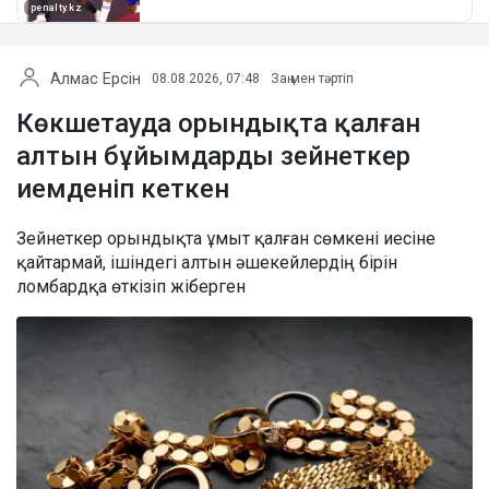
Алмас Ерсін
08.08.2026, 07:48
Заң мен тәртіп
Көкшетауда орындықта қалған
алтын бұйымдарды зейнеткер
иемденіп кеткен
Зейнеткер орындықта ұмыт қалған сөмкені иесіне
қайтармай, ішіндегі алтын әшекейлердің бірін
ломбардқа өткізіп жіберген