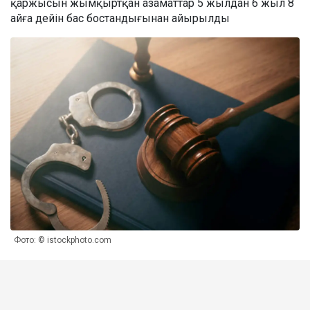
қаржысын жымқыртқан азаматтар 5 жылдан 6 жыл 8
айға дейін бас бостандығынан айырылды
Фото: © istockphoto.com