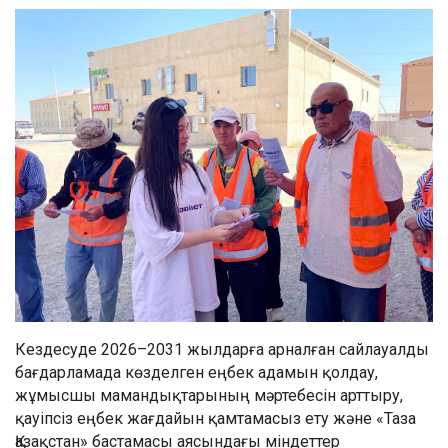
Кездесуде 2026–2031 жылдарға арналған сайлауалды
бағдарламада көзделген еңбек адамын қолдау,
жұмысшы мамандықтарының мәртебесін арттыру,
қауіпсіз еңбек жағдайын қамтамасыз ету және «Таза
Қазақстан» бастамасы аясындағы міндеттер