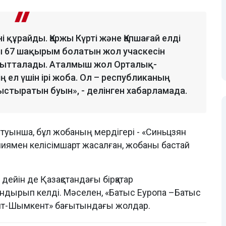
і құрайды. Қаржы Күрті және Қапшағай елді
 67 шақырым болатын жол учаскесін
ғытталады. Аталмыш жол Орталық-
дің ел үшін ірі жоба. Ол – республиканың
ныстыратын буын», - делінген хабарламада.
йтуынша, бұл жобаның мердігері - «Синьцзян
ниямен келісімшарт жасалған, жобаны бастай
н дейін де Қазақстандағы бірқатар
ндырып келді. Мәселен, «Батыс Еуропа –Батыс
ент-Шымкент» бағытындағы жолдар.