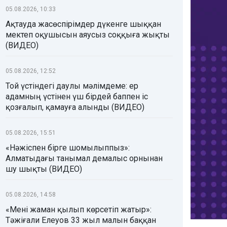
05.08.2026, 10:33
Ақтауда жасөспірімдер дүкенге шыққан
мектеп оқушысын аяусыз соққыға жықты
(ВИДЕО)
05.08.2026, 12:52
Той үстіндегі даулы мәлімдеме: ер
адамның үстінен үш бірдей баппен іс
қозғалып, қамауға алынды (ВИДЕО)
05.08.2026, 15:51
«Нәжіспен бірге шомылыппыз»:
Алматыдағы танымал демалыс орнынан
шу шықты (ВИДЕО)
05.08.2026, 14:58
«Мені жаман қылып көрсетіп жатыр»:
Тәжіғали Елеуов 33 жыл малын баққан