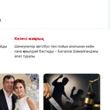
й
Келесі жаңалық
айды
Шенеуніктер автобус пен пойыз апатынан кейін
ғана қимылдай бастады – Баталов Шамалғандағы
апат туралы