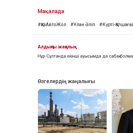
Мақалада
#ҚазАвтоЖол
#Ұлан Әліп
#Күрті-Қапшаға
Алдыңғы жаңалық
Нұр-Сұлтанда екінші ауысымда да сабақ болм