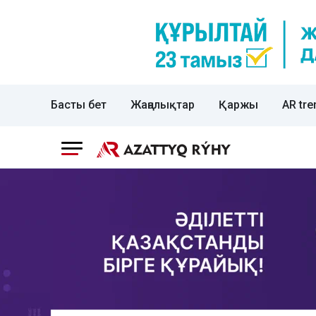
Басты бет
Жаңалықтар
Қаржы
AR tre