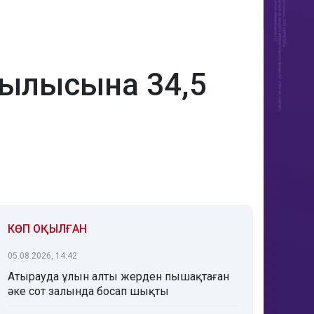
рылысына 34,5
КӨП ОҚЫЛҒАН
05.08.2026, 14:42
Атырауда ұлын алты жерден пышақтаған
әке сот залында босап шықты