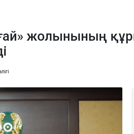
пшағай» жолынының құ
ді
лігі