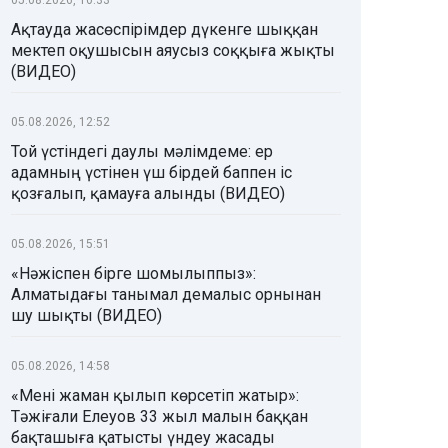
Ақтауда жасөспірімдер дүкенге шыққан
мектеп оқушысын аяусыз соққыға жықты
(ВИДЕО)
05.08.2026, 12:52
Той үстіндегі даулы мәлімдеме: ер
адамның үстінен үш бірдей баппен іс
қозғалып, қамауға алынды (ВИДЕО)
05.08.2026, 15:51
«Нәжіспен бірге шомылыппыз»:
Алматыдағы танымал демалыс орнынан
шу шықты (ВИДЕО)
05.08.2026, 14:58
«Мені жаман қылып көрсетіп жатыр»:
Тәжіғали Елеуов 33 жыл малын баққан
бақташыға қатысты үндеу жасады