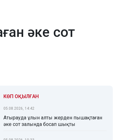
ған әке сот
КӨП ОҚЫЛҒАН
05.08.2026, 14:42
Атырауда ұлын алты жерден пышақтаған
әке сот залында босап шықты
05.08.2026, 10:33