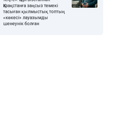
Қазақстанға заңсыз темекі
тасыған қылмыстық топтың
«көкесі» лауазымды
шенеунік болған