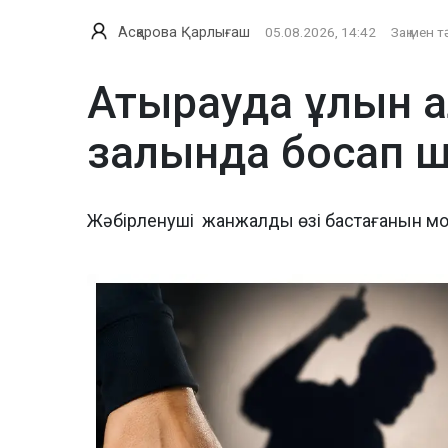
Асқарова Қарлығаш
05.08.2026, 14:42
Заң мен т
Атырауда ұлын а
залында босап 
Жәбірленуші жанжалды өзі бастағанын м