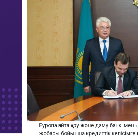
Еуропа қайта құру және даму банкі мен
жобасы бойынша кредиттік келісімге қол