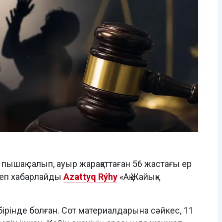
пышақ салып, ауыр жарақаттаған 56 жастағы ер
деп хабарлайды
Azattyq Rýhy
«Ақ Жайық»
ірінде болған. Сот материалдарына сәйкес, 11