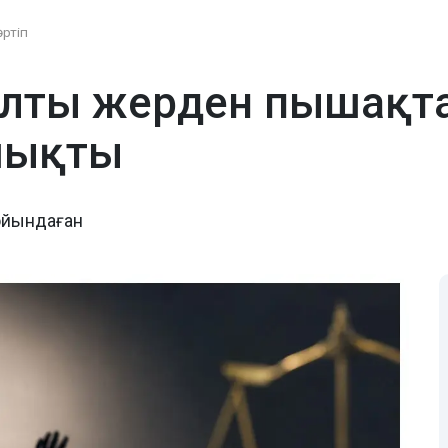
әртіп
лты жерден пышақта
шықты
ойындаған