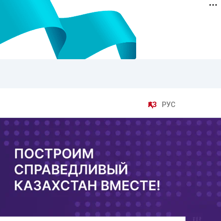
ҚАЗ
РУС