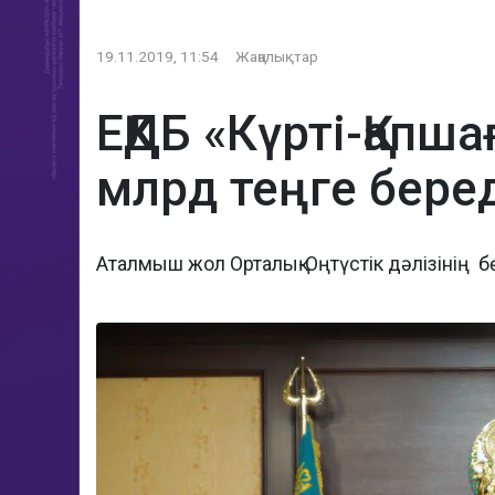
19.11.2019, 11:54
Жаңалықтар
ЕҚҚДБ «Күрті-Қа
млрд теңге бере
Аталмыш жол Орталық-Оңтүстік дәлізінің бө