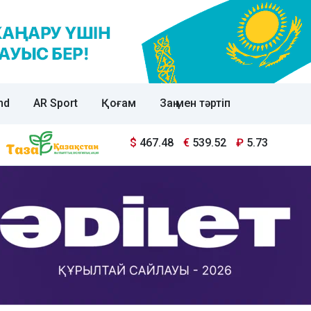
nd
AR Sport
Қоғам
Заң мен тәртіп
$
467.48
€
539.52
₽
5.73