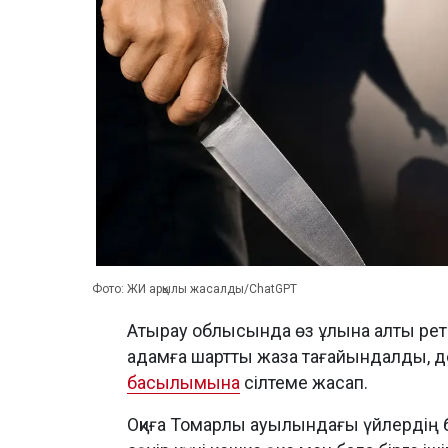
Фото: ЖИ арқылы жасалды/ChatGPT
Атырау облысында өз ұлына алты рет 
адамға шартты жаза тағайындалды, 
басылымына
сілтеме жасап.
Оқиға Томарлы ауылындағы үйлердің б