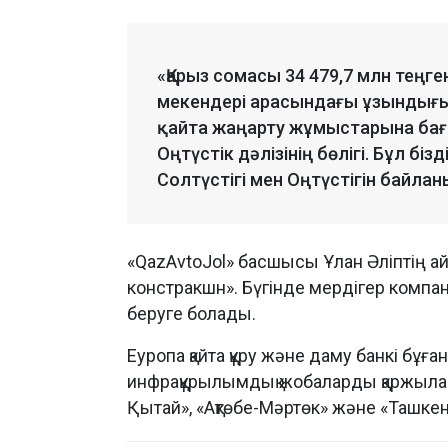
«Қарыз сомасы 34 479,7 млн теңген
мекендері арасындағы ұзындығы
қайта жаңарту жұмыстарына ба
Оңтүстік дәлізінің бөлігі. Бұл біз
Солтүстігі мен Оңтүстігін байла
«QazAvtoJol» басшысы Ұлан Әліптің а
констракшн». Бүгінде мердігер компа
беруге болады.
Еуропа қайта құру және даму банкі бұға
инфрақұрылымдық жобаларды қаржыла
Қытай», «Ақтөбе-Мәртөк» және «Ташк