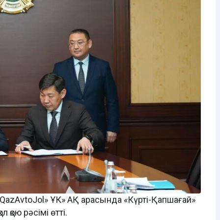
 «QazAvtoJol» ҰК» АҚ арасында «Күрті-Қапшағай»
 қою рәсімі өтті.