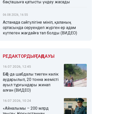
бақташыға қатысты үндеу жасады
06.08.2026, 16:55
Астанада сәйгүлігіне мініп, қаланың
ортасында серуендеп жүрген ер адам
күтпеген жағдайға тап болды (ВИДЕО)
РЕДАКТОРДЫҢ ТАҢДАУЫ
16.07.2026, 12:45
БҚО-да шабдалы тиеген көлік
аударылып, 20 тонна жемісті
ауыл тұрғындары жинап
алған (ВИДЕО)
16.07.2026, 10:24
«Айналымы – 200 млрд
теңге»: Қырғызстаннан