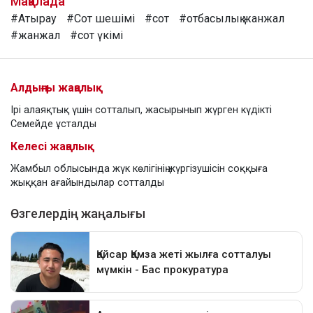
Мақалада
#Атырау
#Сот шешімі
#сот
#отбасылық жанжал
#жанжал
#сот үкімі
Алдыңғы жаңалық
Ірі алаяқтық үшін сотталып, жасырынып жүрген күдікті
Семейде ұсталды
Келесі жаңалық
Жамбыл облысында жүк көлігінің жүргізушісін соққыға
жыққан ағайындылар сотталды