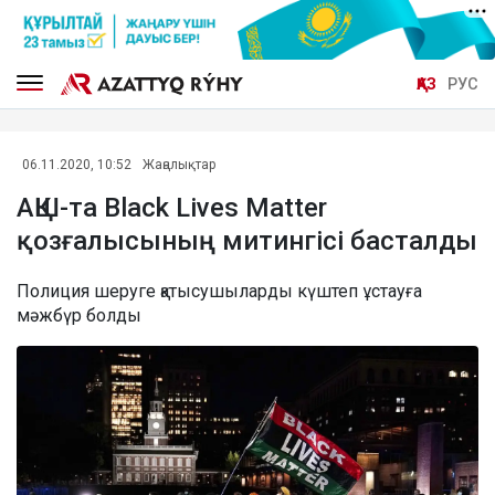
ҚАЗ
РУС
06.11.2020, 10:52
Жаңалықтар
АҚШ-та Black Lives Matter
қозғалысының митингісі басталды
Полиция шеруге қатысушыларды күштеп ұстауға
мәжбүр болды