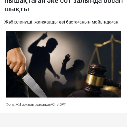
пышақтаған әке сот залында босап
шықты
Жәбірленуші жанжалды өзі бастағанын мойындаған
Фото: ЖИ арқылы жасалды/ChatGPT