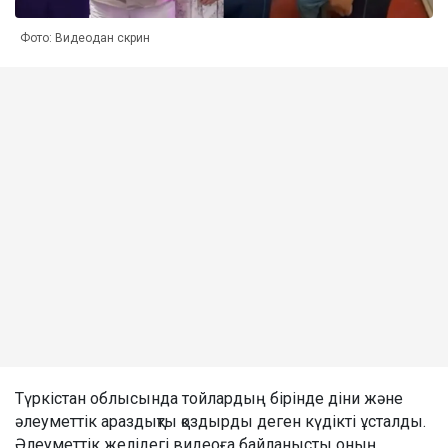
Фото: Видеодан скрин
Түркістан облысында тойлардың бірінде діни және
әлеуметтік араздықты қоздырды деген күдікті ұсталды.
Әлеуметтік желідегі видеоға байланысты оның