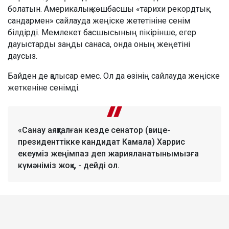
болатын. Америкалық көшбасшы «тарихи рекордтық
сандармен» сайлауда жеңіске жететініне сенім
білдірді. Мемлекет басшысының пікірінше, егер
дауыстарды заңды санаса, онда оның жеңетіні
даусыз.
Байден де қалысар емес. Ол да өзінің сайлауда жеңіске
жеткеніне сенімді.
«Санау аяқталған кезде сенатор (вице-
президенттікке кандидат Камала) Харрис
екеуміз жеңімпаз деп жарияланатынымызға
күмәніміз жоқ», - дейді ол.