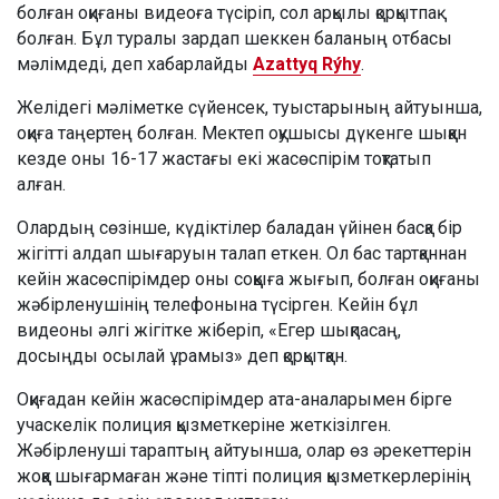
болған оқиғаны видеоға түсіріп, сол арқылы қорқытпақ
болған. Бұл туралы зардап шеккен баланың отбасы
мәлімдеді, деп хабарлайды
Azattyq Rýhy
.
Желідегі мәліметке сүйенсек, туыстарының айтуынша,
оқиға таңертең болған. Мектеп оқушысы дүкенге шыққан
кезде оны 16-17 жастағы екі жасөспірім тоқтатып
алған.
Олардың сөзінше, күдіктілер баладан үйінен басқа бір
жігітті алдап шығаруын талап еткен. Ол бас тартқаннан
кейін жасөспірімдер оны соққыға жығып, болған оқиғаны
жәбірленушінің телефонына түсірген. Кейін бұл
видеоны әлгі жігітке жіберіп, «Егер шықпасаң,
досыңды осылай ұрамыз» деп қорқытқан.
Оқиғадан кейін жасөспірімдер ата-аналарымен бірге
учаскелік полиция қызметкеріне жеткізілген.
Жәбірленуші тараптың айтуынша, олар өз әрекеттерін
жоққа шығармаған және тіпті полиция қызметкерлерінің