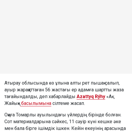
Атырау облысында өз ұлына алты рет пышақ салып,
ауыр жарақаттаған 56 жастағы ер адамға шартты жаза
тағайындалды, деп хабарлайды
Azattyq Rýhy
«Ақ
Жайық»
басылымына
сілтеме жасап.
Оқиға Томарлы ауылындағы үйлердің бірінде болған.
Сот материалдарына сәйкес, 11 сәуір күні кешке әке
мен бала бірге ішімдік ішкен. Кейін екеуінің арасында