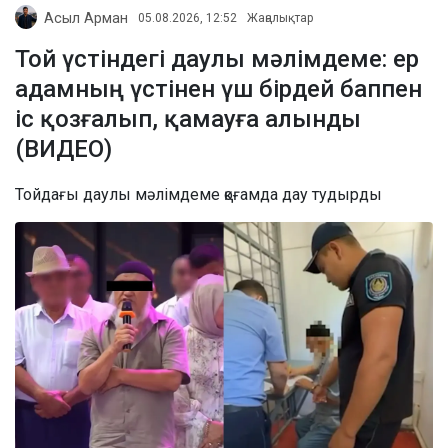
Асыл Арман
05.08.2026, 12:52
Жаңалықтар
Той үстіндегі даулы мәлімдеме: ер
адамның үстінен үш бірдей баппен
іс қозғалып, қамауға алынды
(ВИДЕО)
Тойдағы даулы мәлімдеме қоғамда дау тудырды