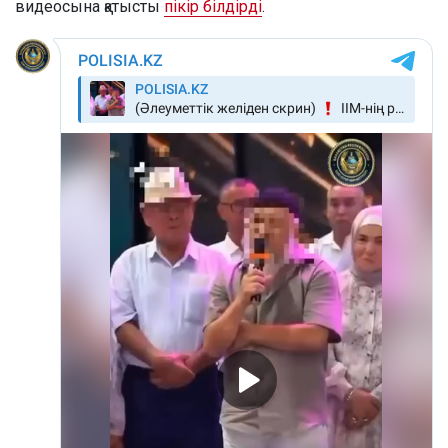
видеосына қатысты
пікір білдірді
.