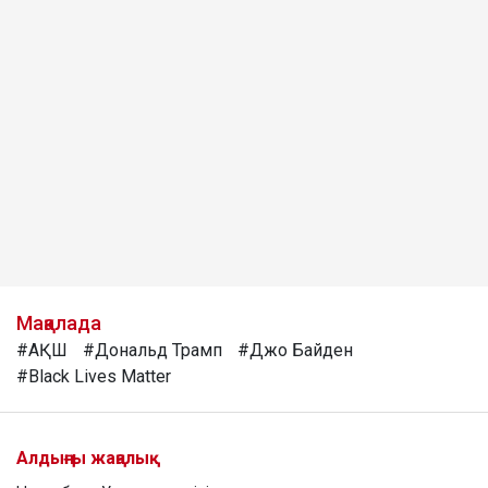
Мақалада
#АҚШ
#Дональд Трамп
#Джо Байден
#Black Lives Matter
Алдыңғы жаңалық