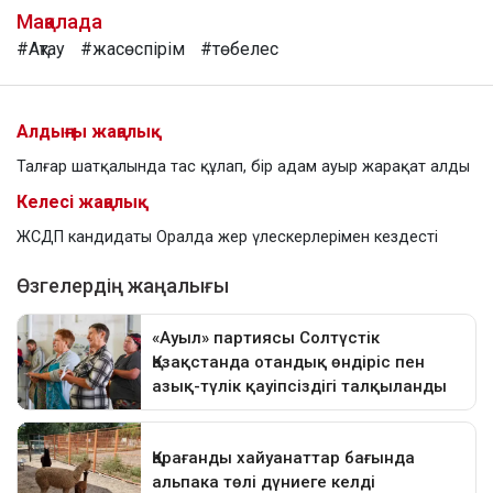
Мақалада
#Ақтау
#жасөспірім
#төбелес
Алдыңғы жаңалық
Талғар шатқалында тас құлап, бір адам ауыр жарақат алды
Келесі жаңалық
ЖСДП кандидаты Оралда жер үлескерлерімен кездесті