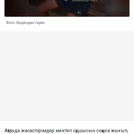
Фото: Видеодан скрин
Ақтауда жасөспірімдер мектеп оқушысын соққыға жығып,