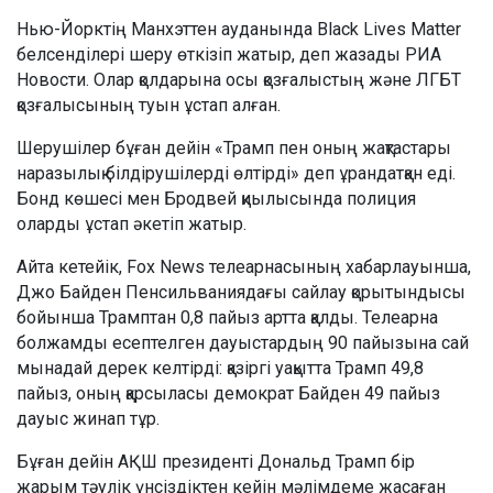
Нью-Йорктің Манхэттен ауданында Black Lives Matter
белсенділері шеру өткізіп жатыр, деп жазады РИА
Новости. Олар қолдарына осы қозғалыстың және ЛГБТ
қозғалысының туын ұстап алған.
Шерушілер бұған дейін «Трамп пен оның жақтастары
наразылық білдірушілерді өлтірді» деп ұрандатқан еді.
Бонд көшесі мен Бродвей қиылысында полиция
оларды ұстап әкетіп жатыр.
Айта кетейік, Fox News телеарнасының хабарлауынша,
Джо Байден Пенсильваниядағы сайлау қорытындысы
бойынша Трамптан 0,8 пайыз артта қалды. Телеарна
болжамды есептелген дауыстардың 90 пайызына сай
мынадай дерек келтірді: қазіргі уақытта Трамп 49,8
пайыз, оның қарсыласы демократ Байден 49 пайыз
дауыс жинап тұр.
Бұған дейін АҚШ президенті Дональд Трамп бір
жарым тәулік үнсіздіктен кейін мәлімдеме жасаған