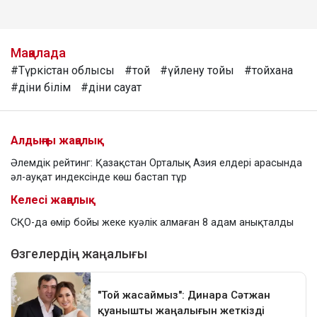
Мақалада
#Түркістан облысы
#той
#үйлену тойы
#тойхана
#діни білім
#діни сауат
Алдыңғы жаңалық
Әлемдік рейтинг: Қазақстан Орталық Азия елдері арасында
әл-ауқат индексінде көш бастап тұр
Келесі жаңалық
СҚО-да өмір бойы жеке куәлік алмаған 8 адам анықталды