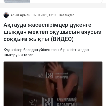
Асыл Арман
05.08.2026, 10:33
Жаңалықтар
Ақтауда жасөспірімдер дүкенге
шыққан мектеп оқушысын аяусыз
соққыға жықты (ВИДЕО)
Күдіктілер баладан үйінен тағы бір жігітті алдап
шығаруын талап