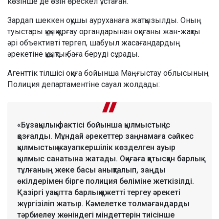
көзінше де өзін өрескел ұстаған.
Зардап шеккен оқушы ауруханаға жатқызылды. Оның
туыстары құқық қорғау органдарынан оқиғаны жан-жақты
әрі объективті тергеп, шабуыл жасағандардың
әрекетіне құқықтық баға беруді сұрады.
Агенттік тілшісі оқиға бойынша Маңғыстау облысының
Полиция департаментіне сауал жолдады:
«Бұзақылық фактісі бойынша қылмыстық іс
қозғалды. Мұндай әрекеттер заңнамаға сәйкес
қылмыстық жауапкершілік көзделген ауыр
қылмыс санатына жатады. Оқиғаға қатысқан барлық
тұлғаның жеке басы анықталып, заңды
өкілдерімен бірге полиция бөліміне жеткізілді.
Қазіргі уақытта барлық қажетті тергеу әрекеті
жүргізіліп жатыр. Кәмелетке толмағандарды
тәрбиелеу жөніндегі міндеттерін тиісінше