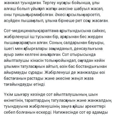
жанжал туындаған. Тергеу нұсқасы бойынша, ұлы
алғаш болып ұйықтап жатқан әкесіне шабуыл жасап,
оны тұншықтырмақ болған. Әкесі қарсылық көрсетіп,
асүйден пышақ алып, ұлына бірнеше рет соққы жасаған.
Сот-медициналық сараптама қорытындысына сәйкес,
жәбірленуші іш тұсынан бір, арқасынан бес жерден
пышақ жарақатын алған. Соның салдарынан бауыры,
ішегі мен қабырғалары зақымданып, денсаулығына
ауыр зиян келгені анықталған. Сот отырысында
айыпталушы кінәсін толық мойындап, оқиғадан кейін
ұлымен татуласқанын айтып, өзін бас бостандығынан
айырмауды сұрады. Жәбірленуші де жанжалды өзі
бастағанын растады және әкесіне жеңіл жаза
тағайындауды өтінді.
Үкім шығару кезінде сот айыпталушының шын
өкінетінін, тараптардың татуласқанын және жанжалдың
туындауына жәбірленушінің заңға қайшы әрекеттері
себеп болғанын ескерді. Нәтижесінде сот ер адамды