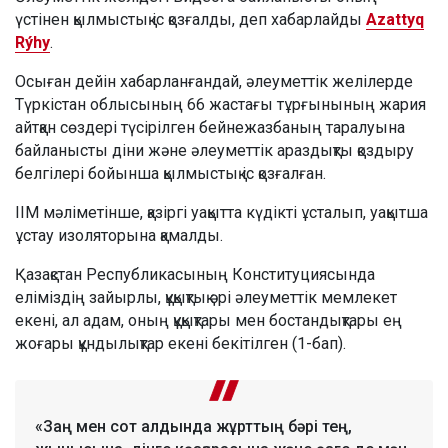
үстінен қылмыстық іс қозғалды, деп хабарлайды
Azattyq
Rýhy
.
Осыған дейін хабарланғандай, әлеуметтік желілерде
Түркістан облысының 66 жастағы тұрғынының жария
айтқан сөздері түсірілген бейнежазбаның таралуына
байланысты діни және әлеуметтік араздықты қоздыру
белгілері бойынша қылмыстық іс қозғалған.
ІІМ мәліметінше, қазіргі уақытта күдікті ұсталып, уақытша
ұстау изоляторына қамалды.
Қазақстан Республикасының Конституциясында
еліміздің зайырлы, құқықтық әрі әлеуметтік мемлекет
екені, ал адам, оның құқықтары мен бостандықтары ең
жоғары құндылықтар екені бекітілген (1-бап).
«Заң мен сот алдында жұрттың бәрі тең,