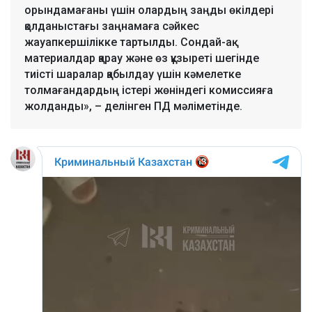
орындамағаны үшін олардың заңды өкілдері
қолданыстағы заңнамаға сәйкес
жауапкершілікке тартылды. Сондай-ақ
материалдар қарау және өз құзыреті шегінде
тиісті шаралар қабылдау үшін кәмелетке
толмағандардың істері жөніндегі комиссияға
жолданды», – делінген ПД мәліметінде.