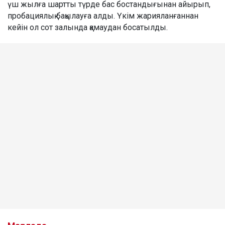
үш жылға шартты түрде бас бостандығынан айырып,
пробациялық бақылауға алды. Үкім жарияланғаннан
кейін ол сот залында қамаудан босатылды.