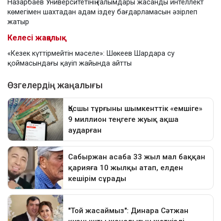
Назарбаев Университетінің ғалымдары жасанды интеллект
көмегімен шахтадан адам іздеу бағдарламасын әзірлеп
жатыр
Келесі жаңалық
«Кезек күттірмейтін мәселе»: Шөкеев Шардара су
қоймасындағы қауіп жайында айтты