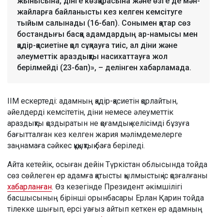
жынысына, дінге көзқарасына және өзге де мән-
жайларға байланысты кез келген кемсітуге
тыйым салынады (16-бап). Сонымен қатар сөз
бостандығы басқа адамдардың ар-намысы мен
қадір-қасиетіне қол сұқпауға тиіс, ал діни және
әлеуметтік араздықты насихаттауға жол
берілмейді (23-бап)», – делінген хабарламада.
ІІМ ескертеді: адамның қадір-қасиетін қорлайтын,
әйелдерді кемсітетін, діни немесе әлеуметтік
араздықты қоздыратын не қоғамдық келісімді бұзуға
бағытталған кез келген жария мәлімдемелерге
заңнамаға сәйкес құқықтық баға беріледі.
Айта кетейік, осыған дейін Түркістан облысында тойда
сөз сөйлеген ер адамға қатысты қылмыстық іс қозғалғаны
хабарланған
. Өз кезегінде Президент әкімшілігі
басшысының бірінші орынбасары Ерлан Қарин тойда
тілекке шығып, ерсі уағыз айтып кеткен ер адамның