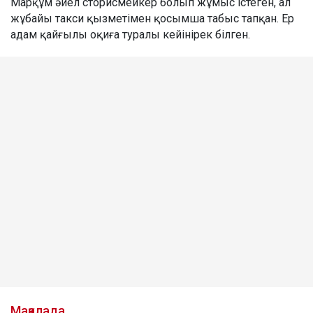
Марқұм әйел сторисмейкер болып жұмыс істеген, ал
жұбайы такси қызметімен қосымша табыс тапқан. Ер
адам қайғылы оқиға туралы кейінірек білген.
Мақалада