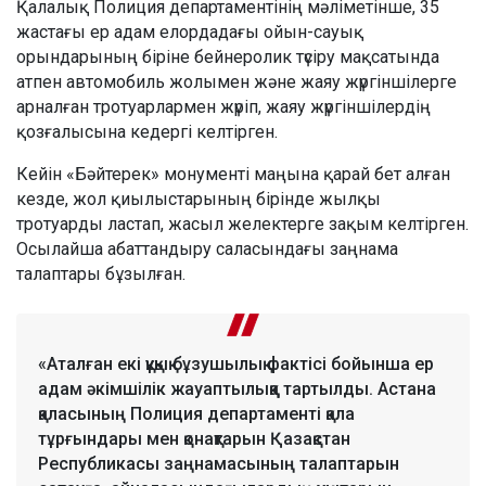
Қалалық Полиция департаментінің мәліметінше, 35
жастағы ер адам елордадағы ойын-сауық
орындарының біріне бейнеролик түсіру мақсатында
атпен автомобиль жолымен және жаяу жүргіншілерге
арналған тротуарлармен жүріп, жаяу жүргіншілердің
қозғалысына кедергі келтірген.
Кейін «Бәйтерек» монументі маңына қарай бет алған
кезде, жол қиылыстарының бірінде жылқы
тротуарды ластап, жасыл желектерге зақым келтірген.
Осылайша абаттандыру саласындағы заңнама
талаптары бұзылған.
«Аталған екі құқық бұзушылық фактісі бойынша ер
адам әкімшілік жауаптылыққа тартылды. Астана
қаласының Полиция департаменті қала
тұрғындары мен қонақтарын Қазақстан
Республикасы заңнамасының талаптарын