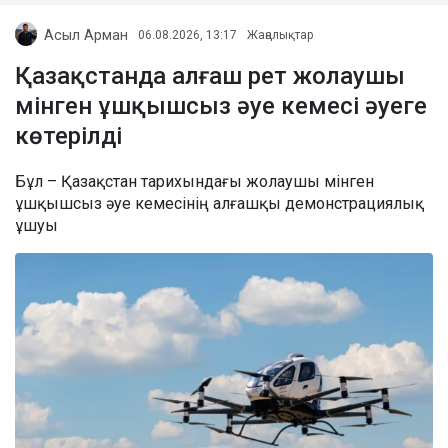
Асыл Арман
06.08.2026, 13:17
Жаңалықтар
Қазақстанда алғаш рет жолаушы
мінген ұшқышсыз әуе кемесі әуеге
көтерілді
Бұл – Қазақстан тарихындағы жолаушы мінген
ұшқышсыз әуе кемесінің алғашқы демонстрациялық
ұшуы