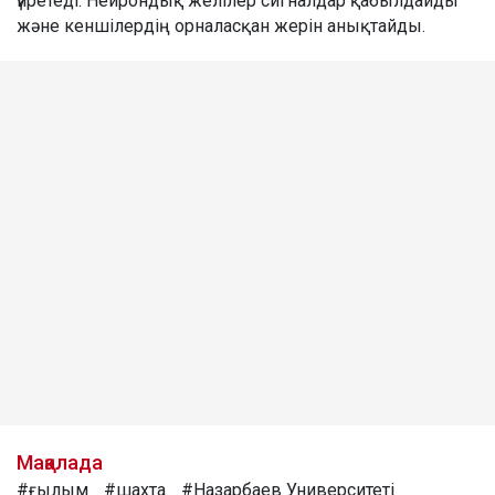
үйретеді. Нейрондық желілер сигналдар қабылдайды
және кеншілердің орналасқан жерін анықтайды.
Мақалада
#ғылым
#шахта
#Назарбаев Университеті