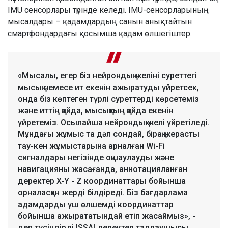
IMU сенсорлары түрінде келеді. IMU-сенсорларының
мысалдары – қадамдардың санын анықтайтын
смартфондардағы қосымша қадам өлшегіштер.
«Мысалы, егер біз нейрондық желіні суреттегі
мысық немесе ит екенін ажыратуды үйретсек,
онда біз көптеген түрлі суреттерді көрсетеміз
және иттің қайда, мысықтың қайда екенін
үйретеміз. Осылайша нейрондық желі үйретіледі.
Мұндағы жұмыс та дәл сондай, бірақ жерасты
тау-кен жұмыстарына арналған Wi-Fi
сигналдары негізінде оқшаулауды және
навигацияны жасағанда, аннотацияланған
деректер X-Y - Z координаттары бойынша
орналасқан жерді білдіреді. Біз бағдарлама
адамдарды үш өлшемді координаттар
бойынша ажырататындай етіп жасаймыз», -
деп түсіндірді ISSAI деректер талдаушысы