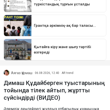
Аягөз Құрмаш
06.08.2026, 12:40
AR trend
Димаш Құдайберген туыстарының
тойында тілек айтып, жұртты
сүйсіндірді (ВИДЕО)
Әлемдік деңгейдегі жұлдыз отбасылық қуанышқа