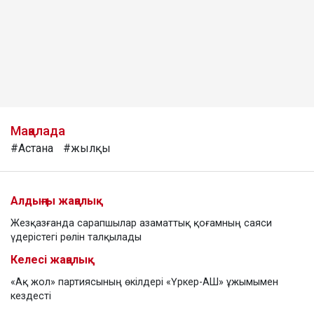
Мақалада
#Астана
#жылқы
Алдыңғы жаңалық
Жезқазғанда сарапшылар азаматтық қоғамның саяси
үдерістегі рөлін талқылады
Келесі жаңалық
«Ақ жол» партиясының өкілдері «Үркер-АШ» ұжымымен
кездесті