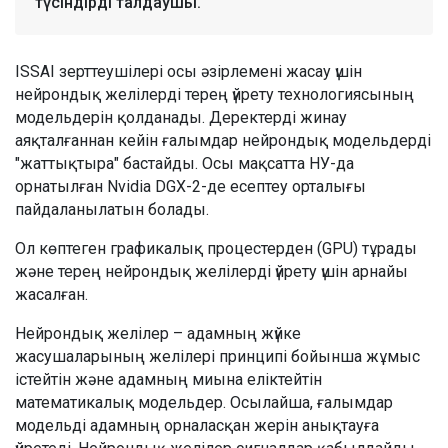
түсіндірді талдаушы.
ISSAI зерттеушілері осы әзірлемені жасау үшін
нейрондық желілерді терең үйрету технологиясының
модельдерін қолданады. Деректерді жинау
аяқталғаннан кейін ғалымдар нейрондық модельдерді
"жаттықтыра" бастайды. Осы мақсатта НУ-да
орнатылған Nvidia DGX-2-де есептеу орталығы
пайдаланылатын болады.
Ол көптеген графикалық процестерден (GPU) тұрады
және терең нейрондық желілерді үйрету үшін арнайы
жасалған.
Нейрондық желілер – адамның жүйке
жасушаларының желілері принципі бойынша жұмыс
істейтін және адамның миына еліктейтін
математикалық модельдер. Осылайша, ғалымдар
модельді адамның орналасқан жерін анықтауға