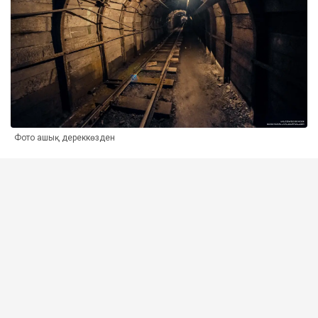
Фото ашық дереккөзден