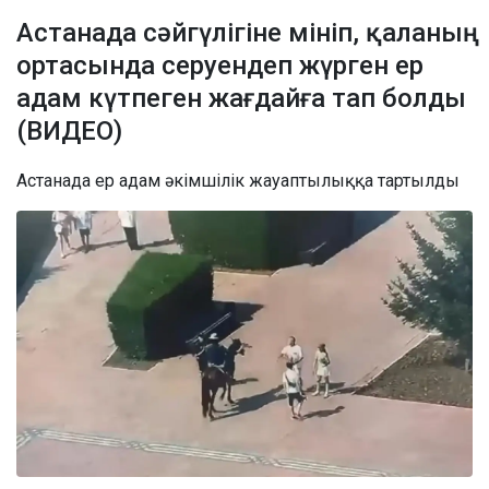
Астанада сәйгүлігіне мініп, қаланың
ортасында серуендеп жүрген ер
адам күтпеген жағдайға тап болды
(ВИДЕО)
Астанада ер адам әкімшілік жауаптылыққа тартылды