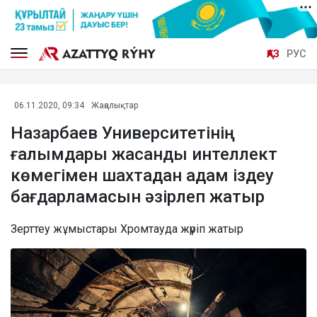
ҚАЗ
РУС
06.11.2020, 09:34
Жаңалықтар
Назарбаев Университетінің
ғалымдары жасанды интеллект
көмегімен шахтадан адам іздеу
бағдарламасын әзірлеп жатыр
Зерттеу жұмыстары Хромтауда жүріп жатыр