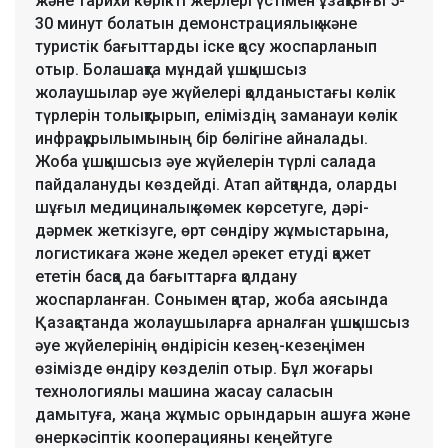
және тарихи көрікті жерлері үстімен ұзақтығы 5-
30 минут болатын демонстрациялық және
туристік бағыттарды іске қосу жоспарланып
отыр. Болашақта мұндай ұшқышсыз
жолаушылар әуе жүйелері қолданыстағы көлік
түрлерін толықтырып, еліміздің заманауи көлік
инфрақұрылымының бір бөлігіне айналады.
Жоба ұшқышсыз әуе жүйелерін түрлі салада
пайдалануды көздейді. Атап айтқанда, оларды
шұғыл медициналық көмек көрсетуге, дәрі-
дәрмек жеткізуге, өрт сөндіру жұмыстарына,
логистикаға және жедел әрекет етуді қажет
ететін басқа да бағыттарға қолдану
жоспарланған. Сонымен қатар, жоба аясында
Қазақстанда жолаушыларға арналған ұшқышсыз
әуе жүйелерінің өндірісін кезең-кезеңімен
өзімізде өндіру көзделіп отыр. Бұл жоғары
технологиялы машина жасау саласын
дамытуға, жаңа жұмыс орындарын ашуға және
өнеркәсіптік кооперацияны кеңейтуге