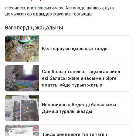
«Несиесіз, ипотекасыз өмір»: Астанада шалшық суға
шомылған ер адамдар жауапқа тартылды