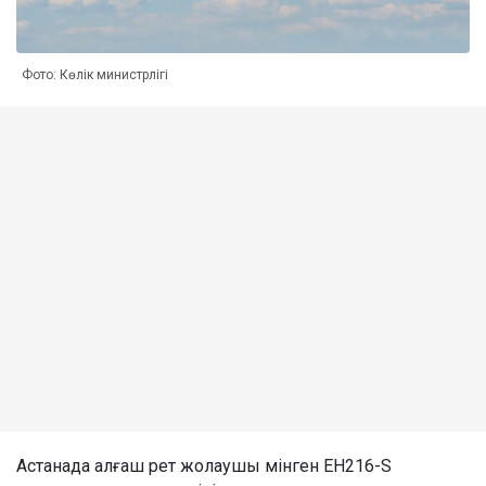
Фото: Көлік министрлігі
Астанада алғаш рет жолаушы мінген EH216-S