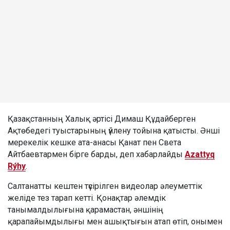
Қазақстанның Халық әртісі Димаш Құдайберген
Ақтөбедегі туыстарының үйлену тойына қатысты. Әнші
мерекелік кешке ата-анасы Қанат пен Света
Айтбаевтармен бірге барды, деп хабарлайды
Azattyq
Rýhy
.
Салтанатты кештен түсірілген видеолар әлеуметтік
желіде тез тарап кетті. Қонақтар әлемдік
танымалдылығына қарамастан, әншінің
қарапайымдылығы мен ашықтығын атап өтіп, онымен