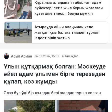
Асыл Арман
06.08.2026, 15:38
Жаңалықтар
Ұлын құтқармақ болған: Мәскеуде
әйел адам ұлымен бірге терезеден
құлап, көз жұмды
Олар бұл үйді бір жылдан бері жалдап тұрып келген