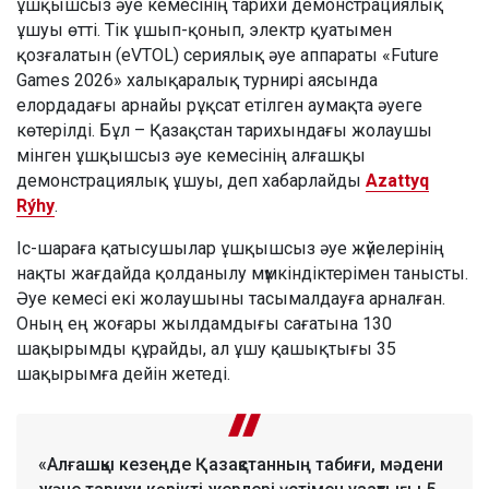
ұшқышсыз әуе кемесінің тарихи демонстрациялық
ұшуы өтті. Тік ұшып-қонып, электр қуатымен
қозғалатын (eVTOL) сериялық әуе аппараты «Future
Games 2026» халықаралық турнирі аясында
елордадағы арнайы рұқсат етілген аумақта әуеге
көтерілді. Бұл – Қазақстан тарихындағы жолаушы
мінген ұшқышсыз әуе кемесінің алғашқы
демонстрациялық ұшуы, деп хабарлайды
Azattyq
Rýhy
.
Іс-шараға қатысушылар ұшқышсыз әуе жүйелерінің
нақты жағдайда қолданылу мүмкіндіктерімен танысты.
Әуе кемесі екі жолаушыны тасымалдауға арналған.
Оның ең жоғары жылдамдығы сағатына 130
шақырымды құрайды, ал ұшу қашықтығы 35
шақырымға дейін жетеді.
«Алғашқы кезеңде Қазақстанның табиғи, мәдени