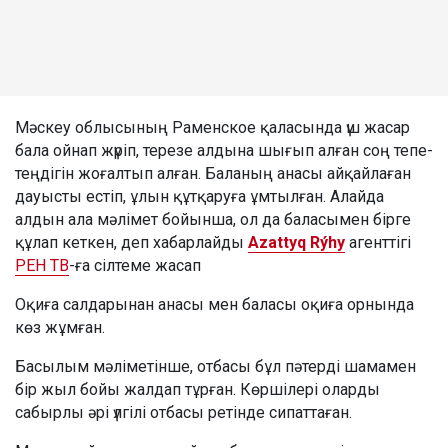
Мәскеу облысының Раменское қаласында үш жасар
бала ойнап жүріп, терезе алдына шығып алған соң тепе-
теңдігін жоғалтып алған. Баланың анасы айқайлаған
дауысты естіп, ұлын құтқаруға ұмтылған. Алайда
алдын ала мәлімет бойынша, ол да баласымен бірге
құлап кеткен, деп хабарлайды
Azattyq Rýhy
агенттігі
РЕН ТВ
-ға сілтеме жасап
Оқиға салдарынан анасы мен баласы оқиға орнында
көз жұмған.
Басылым мәліметінше, отбасы бұл пәтерді шамамен
бір жыл бойы жалдап тұрған. Көршілері оларды
сабырлы әрі үлгілі отбасы ретінде сипаттаған.