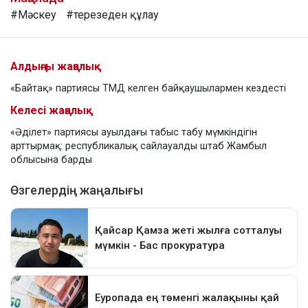
#Мәскеу
#терезеден құлау
Алдыңғы жаңалық
«Байтақ» партиясы ТМД келген байқаушылармен кездесті
Келесі жаңалық
«Әділет» партиясы ауылдағы табыс табу мүмкіндігін
арттырмақ: республикалық сайлауалды штаб Жамбыл
облысына барды