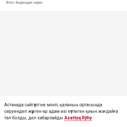
Фото: Видеодан скрин
Астанада сәйгүлігіне мініп, қаланың ортасында
серуендеп жүрген ер адам өзі күтпеген қиын жағдайға
тап болды, деп хабарлайды
Azattyq Rýhy
.