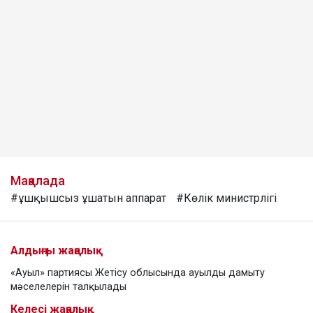
Мақалада
#ұшқышсыз ұшатын аппарат
#Көлік министрлігі
Алдыңғы жаңалық
«Ауыл» партиясы Жетісу облысында ауылды дамыту
мәселелерін талқылады
Келесі жаңалық