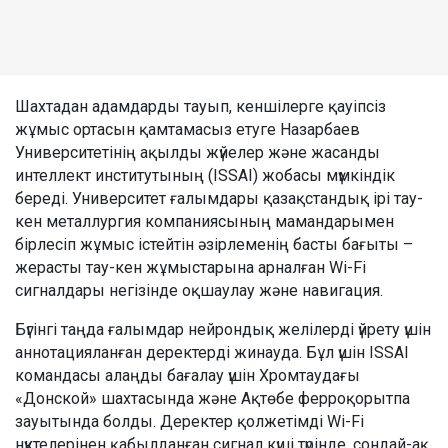
Шахтадан адамдарды тауып, кеншілерге қауіпсіз
жұмыс ортасын қамтамасыз етуге Назарбаев
Университетінің ақылды жүйелер және жасанды
интеллект институтының (ISSAI) жобасы мүмкіндік
береді. Университет ғалымдары қазақстандық ірі тау-
кен металлургия компаниясының мамандарымен
бірлесіп жұмыс істейтін әзірлеменің басты бағыты –
жерасты тау-кен жұмыстарына арналған Wi-Fi
сигналдары негізінде оқшаулау және навигация.
Бүгінгі таңда ғалымдар нейрондық желілерді үйрету үшін
аннотацияланған деректерді жинауда. Бұл үшін ISSAI
командасы алаңды бағалау үшін Хромтаудағы
«Донской» шахтасында және Ақтөбе ферроқорытпа
зауытында болды. Деректер қолжетімді Wi-Fi
нүктелерінен қабылданған сигнал күші түрінде, сондай-ақ