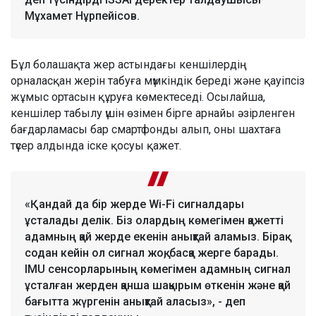
Мұхамет Нұрпейісов.
Бұл болашақта жер астындағы кеншілердің
орналасқан жерін табуға мүмкіндік береді және қауіпсіз
жұмыс ортасын құруға көмектеседі. Осылайша,
кеншілер табылу үшін өзімен бірге арнайы әзірленген
бағдарламасы бар смартфонды алып, оны шахтаға
түсер алдында іске қосуы қажет.
«Қандай да бір жерде Wi-Fi сигналдары
ұсталады делік. Біз олардың көмегімен қажетті
адамның қай жерде екенін анықтай аламыз. Бірақ
содан кейін ол сигнал жоқ, басқа жерге барады.
IMU сенсорларының көмегімен адамның сигнал
ұсталған жерден қанша шақырым өткенін және қай
бағытта жүргенін анықтай аласыз», - деп