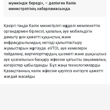
мүмкіндік береді», – делінген Көлік
министрлігінің хабарламасында.
Қазіргі таңда Көлік министрлігі мүдделі мемлекеттік
органдармен бірлесіп, қалалық әуе мобильдігін
дамыту үшін қажетті құқықтық және
инфрақұрылымдық негізді қалыптастыру
жұмыстарын жүргізуде. eVTOL әуе кемелерін
пайдалану, вертипорттардың қызметі және ұшқышсыз
әуе қозғалысын басқару жүйесіне қатысты заңнамалық
өзгерістер қабылданды. Бұл жаңа технологияларды
Қазақстанның көлік жүйесіне қауіпсіз енгізуге қажетті
жағдай жасайды.