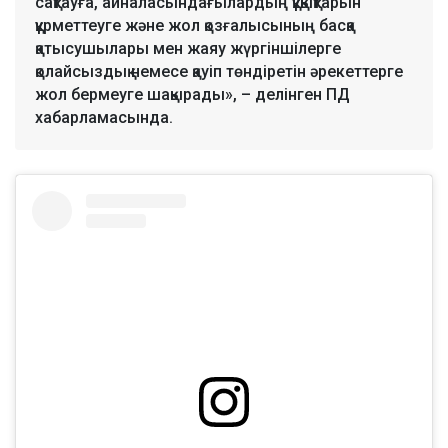
сақтауға, айналасындағылардың құқықтарын
құрметтеуге және жол қозғалысының басқа
қатысушылары мен жаяу жүргіншілерге
қолайсыздық немесе қауіп төндіретін әрекеттерге
жол бермеуге шақырады», – делінген ПД
хабарламасында.