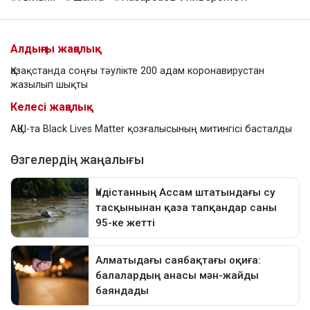
Алдыңғы жаңалық
Қазақстанда соңғы тәулікте 200 адам коронавирустан
жазылып шықты
Келесі жаңалық
АҚШ-та Black Lives Matter қозғалысының митингісі басталды