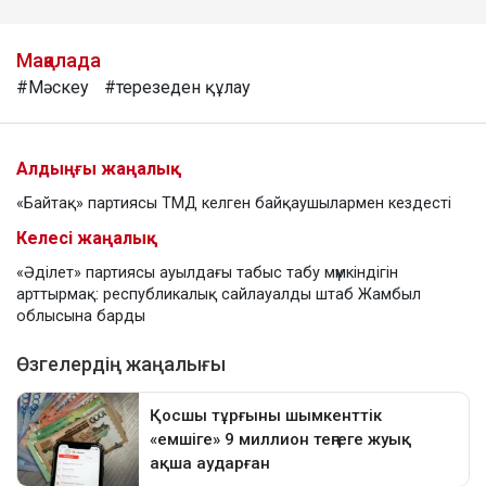
Мақалада
#Мәскеу
#терезеден құлау
Алдыңғы жаңалық
«Байтақ» партиясы ТМД келген байқаушылармен кездесті
Келесі жаңалық
«Әділет» партиясы ауылдағы табыс табу мүмкіндігін
арттырмақ: республикалық сайлауалды штаб Жамбыл
облысына барды