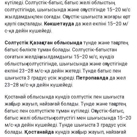
күтіледі. Солтүстік-батыс, батыс желі облыстың
солтүстігінде, шығысында және оңтүстігінде 15–20 м/с
жылдамдықпен соғады. Оңтүстік-шығыста жоғары өрт
қаупі сақталады.
Көкшетауда
да жел екпіні 15–20 м/
с-қа дейін күшейеді.
Солтүстік Қазақстан облысында
түнде және таңертең
батыс бөлікте тұман болады. Солтүстік-батыстан
соғатын желдің жылдамдығы 15–20 м/с, күндіз
облыстың солтүстігінде, шығысында және оңтүстігінде
екпіні 23–28 м/с-қа дейін жетеді. Түнде батыс пен
шығыста 3 градус үсік жүреді.
Петропавлда
да жел
23–28 м/с-қа дейін күшейеді.
Қостанай облысында күндіз солтүстік пен шығыста
жаңбыр жауып, найзағай болады. Түнде және таңертең
батыс пен солтүстікте тұман күтіледі. Оңтүстік-батыс,
батыс желі облыстың солтүстігі мен шығысында 15–20
м/с-қа дейін күшейеді. Түнде шығыста 3 градус үсік
болады.
Қостанайда
күндіз жаңбыр жауып, найзағай