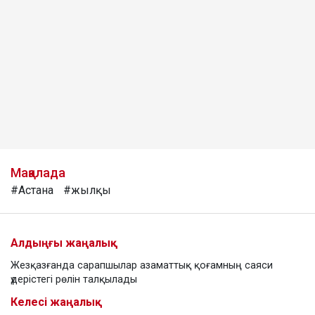
Мақалада
#Астана
#жылқы
Алдыңғы жаңалық
Жезқазғанда сарапшылар азаматтық қоғамның саяси
үдерістегі рөлін талқылады
Келесі жаңалық