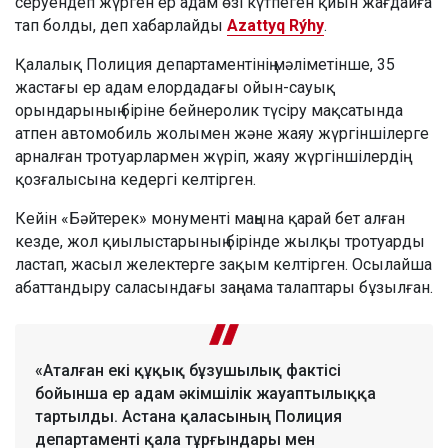
серуендеп жүрген ер адам өзі күтпеген қиын жағдайға
тап болды, деп хабарлайды
Azattyq Rýhy
.
Қалалық Полиция департаментінің мәліметінше, 35
жастағы ер адам елордадағы ойын-сауық
орындарының біріне бейнеролик түсіру мақсатында
атпен автомобиль жолымен және жаяу жүргіншілерге
арналған тротуарлармен жүріп, жаяу жүргіншілердің
қозғалысына кедергі келтірген.
Кейін «Бәйтерек» монументі маңына қарай бет алған
кезде, жол қиылыстарының бірінде жылқы тротуарды
ластап, жасыл желектерге зақым келтірген. Осылайша
абаттандыру саласындағы заңнама талаптары бұзылған.
«Аталған екі құқық бұзушылық фактісі
бойынша ер адам әкімшілік жауаптылыққа
тартылды. Астана қаласының Полиция
департаменті қала тұрғындары мен