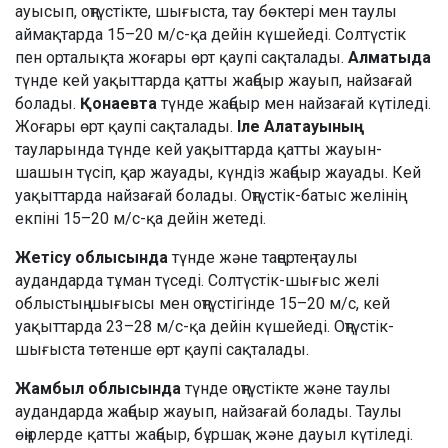
ауысып, оңтүстікте, шығыста, тау бөктері мен таулы
аймақтарда 15–20 м/с-қа дейін күшейеді. Солтүстік
пен орталықта жоғары өрт қаупі сақталады.
Алматыда
түнде кей уақыттарда қатты жаңбыр жауып, найзағай
болады.
Қонаевта
түнде жаңбыр мен найзағай күтіледі.
Жоғары өрт қаупі сақталады.
Іле Алатауының
тауларында түнде кей уақыттарда қатты жауын-
шашын түсіп, қар жауады, күндіз жаңбыр жауады. Кей
уақыттарда найзағай болады. Оңтүстік-батыс желінің
екпіні 15–20 м/с-қа дейін жетеді.
Жетісу облысында
түнде және таңертең таулы
аудандарда тұман түседі. Солтүстік-шығыс желі
облыстың шығысы мен оңтүстігінде 15–20 м/с, кей
уақыттарда 23–28 м/с-қа дейін күшейеді. Оңтүстік-
шығыста төтенше өрт қаупі сақталады.
Жамбыл облысында
түнде оңтүстікте және таулы
аудандарда жаңбыр жауып, найзағай болады. Таулы
өңірлерде қатты жаңбыр, бұршақ және дауыл күтіледі.