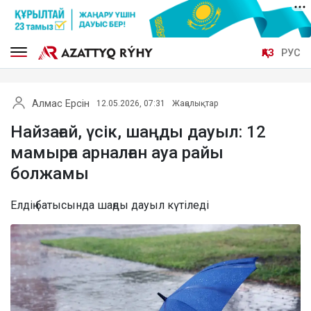
ҚАЗ
РУС
Алмас Ерсін
12.05.2026, 07:31
Жаңалықтар
Найзағай, үсік, шаңды дауыл: 12
мамырға арналған ауа райы
болжамы
Елдің батысында шаңды дауыл күтіледі