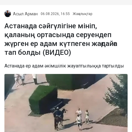
Асыл Арман
06.08.2026, 16:55
Жаңалықтар
Астанада сәйгүлігіне мініп,
қаланың ортасында серуендеп
жүрген ер адам күтпеген жағдайға
тап болды (ВИДЕО)
Астанада ер адам әкімшілік жауаптылыққа тартылды