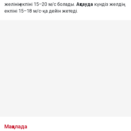
желінің екпіні 15–20 м/с болады.
Ақтауда
күндіз желдің
екпіні 15–18 м/с-қа дейін жетеді.
Мақалада