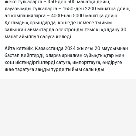
жеке тұлғаларға – 350-ден 500 манатқа дейін,
лауазымды тұлғаларға – 1650-ден 2200 манатқа дейін,
ал компанияларға – 4000-нан 5000 манатқа дейін.
Қоғамдық орындарда, көшеде немесе тыйым
салынған аймақтарда электронды темекі қолдану 30
манат айыппұл салуға әкеледі.
Айта кетейік, Қазақстанда 2024 жылғы 20 маусымнан
бастап вейптерді, оларға арналған сұйықтықтар мен
хош иістендіргіштерді сатуға, импорттауға, өндіруге
және таратуға заңды түрде тыйым салынды