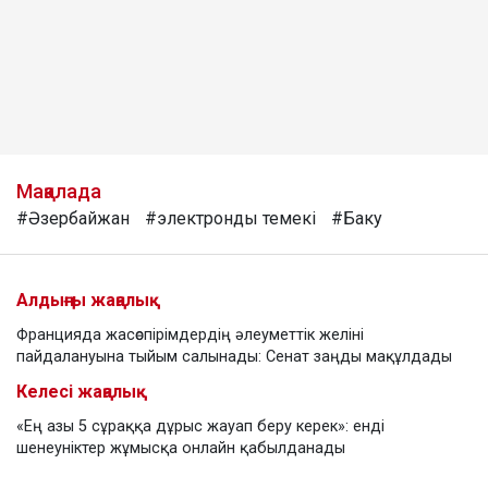
Мақалада
#Әзербайжан
#электронды темекі
#Баку
Алдыңғы жаңалық
Францияда жасөспірімдердің әлеуметтік желіні
пайдалануына тыйым салынады: Сенат заңды мақұлдады
Келесі жаңалық
«Ең азы 5 сұраққа дұрыс жауап беру керек»: енді
шенеуніктер жұмысқа онлайн қабылданады