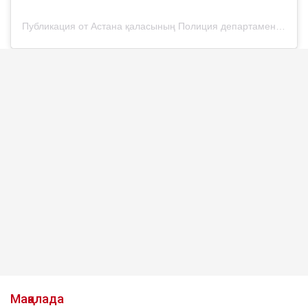
Публикация от Астана қаласының Полиция департаменті (@police__astana)
Мақалада