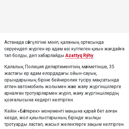
Астанада сәйгүлігіне мініп, қаланың ортасында
серуендеп жүрген ер адам өзі күтпеген қиын жағдайға
тап болды, деп хабарлайды
Azattyq Rýhy
.
Қалалық Полиция департаментінің мәліметінше, 35
жастағы ер адам елордадағы ойын-сауық
орындарының біріне бейнеролик түсіру мақсатында
атпен автомобиль жолымен және жаяу жүргіншілерге
арналған тротуарлармен жүріп, жаяу жүргіншілердің
қозғалысына кедергі келтірген.
Кейін «Бәйтерек» монументі маңына қарай бет алған
кезде, жол қиылыстарының бірінде жылқы
тротуарды ластап, жасыл желектерге зақым келтірген.