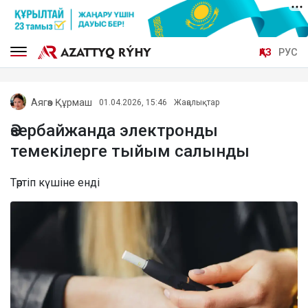
ҚАЗ
РУС
Аягөз Құрмаш
01.04.2026, 15:46
Жаңалықтар
Әзербайжанда электронды
темекілерге тыйым салынды
Тәртіп күшіне енді