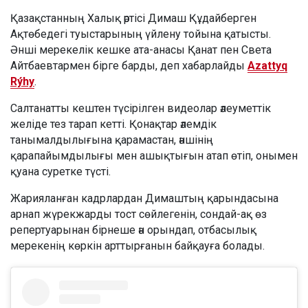
Қазақстанның Халық әртісі Димаш Құдайберген
Ақтөбедегі туыстарының үйлену тойына қатысты.
Әнші мерекелік кешке ата-анасы Қанат пен Света
Айтбаевтармен бірге барды, деп хабарлайды
Azattyq
Rýhy
.
Салтанатты кештен түсірілген видеолар әлеуметтік
желіде тез тарап кетті. Қонақтар әлемдік
танымалдылығына қарамастан, әншінің
қарапайымдылығы мен ашықтығын атап өтіп, онымен
қуана суретке түсті.
Жарияланған кадрлардан Димаштың қарындасына
арнап жүрекжарды тост сөйлегенін, сондай-ақ өз
репертуарынан бірнеше ән орындап, отбасылық
мерекенің көркін арттырғанын байқауға болады.