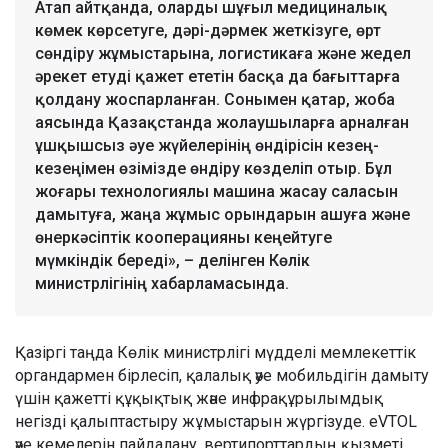
Атап айтқанда, оларды шұғыл медициналық
көмек көрсетуге, дәрі-дәрмек жеткізуге, өрт
сөндіру жұмыстарына, логистикаға және жедел
әрекет етуді қажет ететін басқа да бағыттарға
қолдану жоспарланған. Сонымен қатар, жоба
аясында Қазақстанда жолаушыларға арналған
ұшқышсыз әуе жүйелерінің өндірісін кезең-
кезеңімен өзімізде өндіру көзделіп отыр. Бұл
жоғары технологиялы машина жасау саласын
дамытуға, жаңа жұмыс орындарын ашуға және
өнеркәсіптік кооперацияны кеңейтуге
мүмкіндік береді», – делінген Көлік
министрлігінің хабарламасында.
Қазіргі таңда Көлік министрлігі мүдделі мемлекеттік
органдармен бірлесіп, қалалық әуе мобильдігін дамыту
үшін қажетті құқықтық және инфрақұрылымдық
негізді қалыптастыру жұмыстарын жүргізуде. eVTOL
әуе кемелерін пайдалану, вертипорттардың қызметі