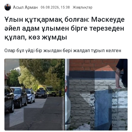
Асыл Арман
06.08.2026, 15:38
Жаңалықтар
Ұлын құтқармақ болған: Мәскеуде
әйел адам ұлымен бірге терезеден
құлап, көз жұмды
Олар бұл үйді бір жылдан бері жалдап тұрып келген