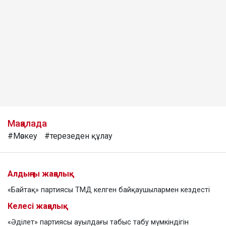
Мақалада
#Мәскеу
#терезеден құлау
Алдыңғы жаңалық
«Байтақ» партиясы ТМД келген байқаушылармен кездесті
Келесі жаңалық
«Әділет» партиясы ауылдағы табыс табу мүмкіндігін