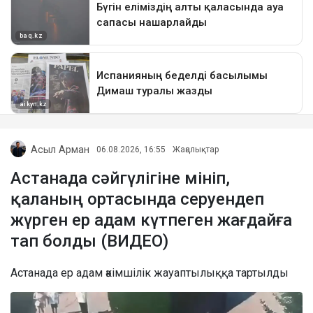
Асыл Арман
06.08.2026, 16:55
Жаңалықтар
Астанада сәйгүлігіне мініп,
қаланың ортасында серуендеп
жүрген ер адам күтпеген жағдайға
тап болды (ВИДЕО)
Астанада ер адам әкімшілік жауаптылыққа тартылды