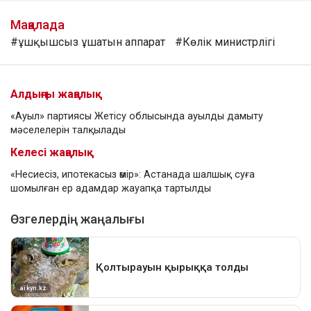
Мақалада
#ұшқышсыз ұшатын аппарат
#Көлік министрлігі
Алдыңғы жаңалық
«Ауыл» партиясы Жетісу облысында ауылды дамыту
мәселелерін талқылады
Келесі жаңалық
«Несиесіз, ипотекасыз өмір»: Астанада шалшық суға
шомылған ер адамдар жауапқа тартылды