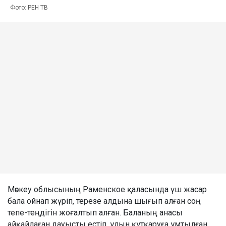
Фото: РЕН ТВ
Мәскеу облысының Раменское қаласында үш жасар
бала ойнап жүріп, терезе алдына шығып алған соң
тепе-теңдігін жоғалтып алған. Баланың анасы
айқайлаған дауысты естіп, ұлын құтқаруға ұмтылған.