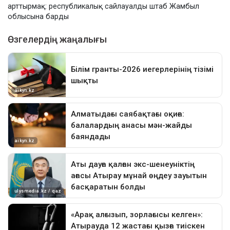
арттырмақ: республикалық сайлауалды штаб Жамбыл
облысына барды