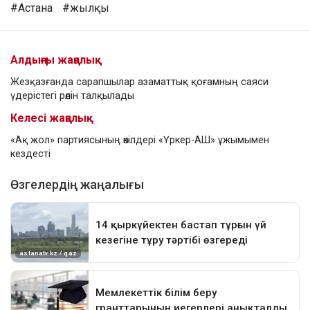
#Астана
#жылқы
Алдыңғы жаңалық
Жезқазғанда сарапшылар азаматтық қоғамның саяси
үдерістегі рөлін талқылады
Келесі жаңалық
«Ақ жол» партиясының өкілдері «Үркер-АШ» ұжымымен
кездесті