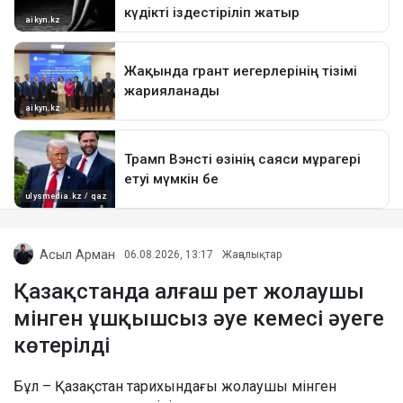
Асыл Арман
06.08.2026, 13:17
Жаңалықтар
Қазақстанда алғаш рет жолаушы
мінген ұшқышсыз әуе кемесі әуеге
көтерілді
Бұл – Қазақстан тарихындағы жолаушы мінген