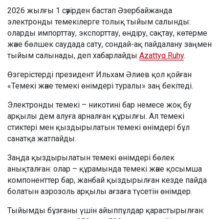
2026 жылғы 1 сәуірден бастап Әзербайжанда
электронды темекілерге толық тыйым салынды:
оларды импорттау, экспорттау, өндіру, сақтау, көтерме
және бөлшек саудада сату, сондай-ақ пайдалану заңмен
тыйым салынады, деп хабарлайды
Azattyq Ruhy
.
Өзгерістерді президент Ильхам Әлиев қол қойған
«Темекі және темекі өнімдері туралы» заң бекітеді.
Электронды темекі – никотині бар немесе жоқ бу
арқылы дем алуға арналған құрылғы. Ал темекі
стиктері мен қыздырылатын темекі өнімдері бұл
санатқа жатпайды.
Заңда қыздырылатын темекі өнімдері бөлек
анықталған: олар – құрамында темекі және қосымша
компоненттер бар, жанбай қыздырылған кезде пайда
болатын аэрозоль арқылы ағзаға түсетін өнімдер.
Тыйымды бұзғаны үшін айыппұлдар қарастырылған: