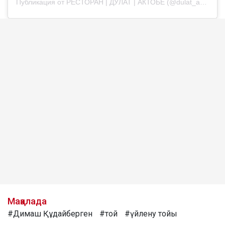
Публикация от РЕСТОРАН | ДУЛАТ | АКТОБЕ (@dulat_aqtobe)
Мақалада
#Димаш Құдайберген
#той
#үйлену тойы