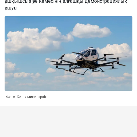
ұшқышсыз әуе кемесінің алғашқы демонстрациялық
ұшуы
Фото: Көлік министрлігі