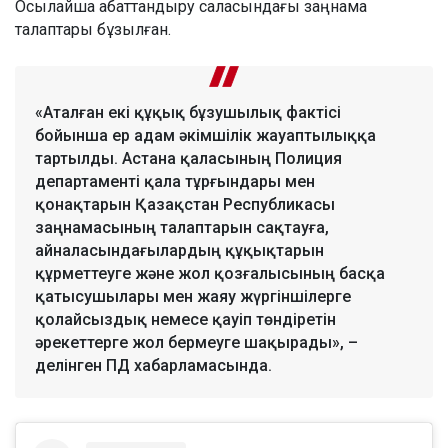
Осылайша абаттандыру саласындағы заңнама
талаптары бұзылған.
«Аталған екі құқық бұзушылық фактісі
бойынша ер адам әкімшілік жауаптылыққа
тартылды. Астана қаласының Полиция
департаменті қала тұрғындары мен
қонақтарын Қазақстан Республикасы
заңнамасының талаптарын сақтауға,
айналасындағылардың құқықтарын
құрметтеуге және жол қозғалысының басқа
қатысушылары мен жаяу жүргіншілерге
қолайсыздық немесе қауіп төндіретін
әрекеттерге жол бермеуге шақырады», –
делінген ПД хабарламасында.