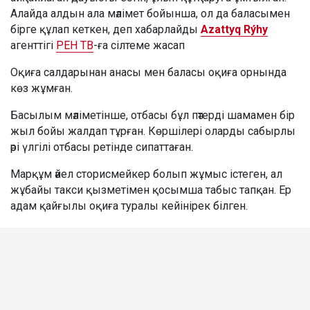
Алайда алдын ала мәлімет бойынша, ол да баласымен
бірге құлап кеткен, деп хабарлайды
Azattyq Rýhy
агенттігі
РЕН ТВ
-ға сілтеме жасап
Оқиға салдарынан анасы мен баласы оқиға орнында
көз жұмған.
Басылым мәліметінше, отбасы бұл пәтерді шамамен бір
жыл бойы жалдап тұрған. Көршілері оларды сабырлы
әрі үлгілі отбасы ретінде сипаттаған.
Марқұм әйел сторисмейкер болып жұмыс істеген, ал
жұбайы такси қызметімен қосымша табыс тапқан. Ер
адам қайғылы оқиға туралы кейінірек білген.