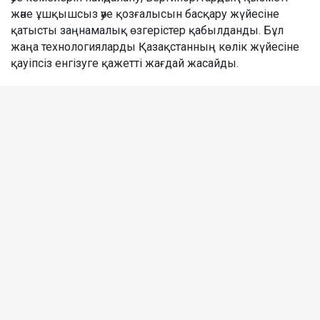
және ұшқышсыз әуе қозғалысын басқару жүйесіне
қатысты заңнамалық өзгерістер қабылданды. Бұл
жаңа технологияларды Қазақстанның көлік жүйесіне
қауіпсіз енгізуге қажетті жағдай жасайды.