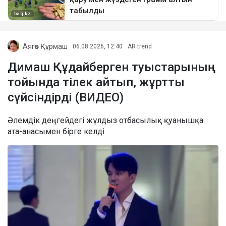
Аягөз Құрмаш
06.08.2026, 12:40
AR trend
Димаш Құдайберген туыстарының
тойында тілек айтып, жұртты
сүйсіндірді (ВИДЕО)
Әлемдік деңгейдегі жұлдыз отбасылық қуанышқа
ата-анасымен бірге келді