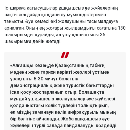
Іс-шараға қатысушылар ұшқышсыз әуе жүйелерінің
нақты жағдайда қолданылу мүмкіндіктерімен
танысты. Әуе кемесі екі жолаушыны тасымалдауға
арналған. Оның ең жоғары жылдамдығы сағатына 130
шақырымды құрайды, ал ұшу қашықтығы 35
шақырымға дейін жетеді.
«Алғашқы кезеңде Қазақстанның табиғи,
мәдени және тарихи көрікті жерлері үстімен
ұзақтығы 5-30 минут болатын
демонстрациялық және туристік бағыттарды
іске қосу жоспарланып отыр. Болашақта
мұндай ұшқышсыз жолаушылар әуе жүйелері
қолданыстағы көлік түрлерін толықтырып,
еліміздің заманауи көлік инфрақұрылымының
бір бөлігіне айналады. Жоба ұшқышсыз әуе
жүйелерін түрлі салада пайдалануды көздейді.