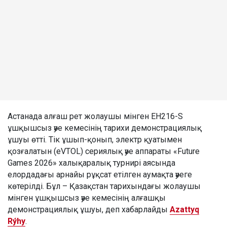
Астанада алғаш рет жолаушы мінген EH216-S
ұшқышсыз әуе кемесінің тарихи демонстрациялық
ұшуы өтті. Тік ұшып-қонып, электр қуатымен
қозғалатын (eVTOL) сериялық әуе аппараты «Future
Games 2026» халықаралық турнирі аясында
елордадағы арнайы рұқсат етілген аумақта әуеге
көтерілді. Бұл – Қазақстан тарихындағы жолаушы
мінген ұшқышсыз әуе кемесінің алғашқы
демонстрациялық ұшуы, деп хабарлайды
Azattyq
Rýhy
.