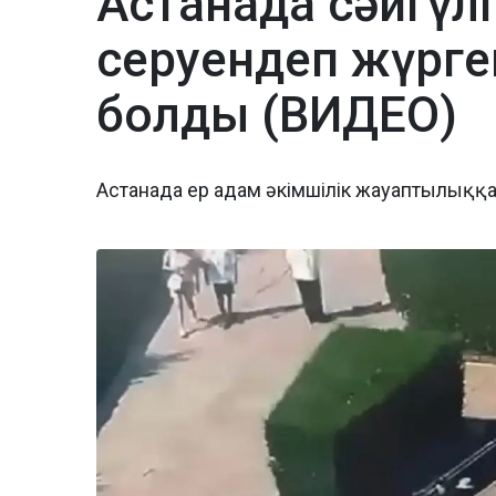
Астанада сәйгүлі
серуендеп жүрге
болды (ВИДЕО)
Астанада ер адам әкімшілік жауаптылыққ