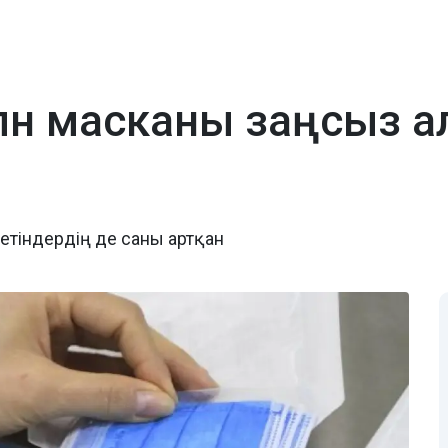
млн масканы заңсыз 
тіндердің де саны артқан