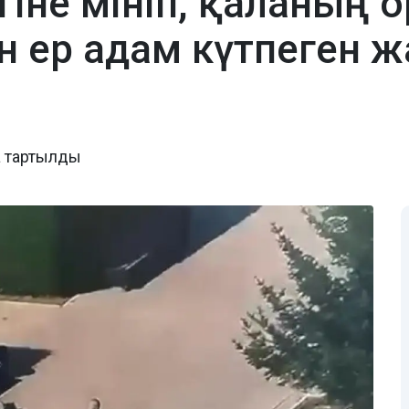
гіне мініп, қаланың 
н ер адам күтпеген ж
а тартылды