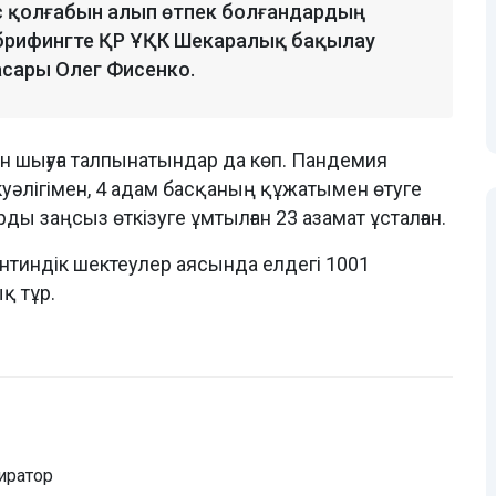
с қолғабын алып өтпек болғандардың
гі брифингте ҚР ҰҚК Шекаралық бақылау
асары Олег Фисенко.
н шығуға талпынатындар да көп. Пандемия
 куәлігімен, 4 адам басқаның құжатымен өтуге
ды заңсыз өткізуге ұмтылған 23 азамат ұсталған.
нтиндік шектеулер аясында елдегі 1001
қ тұр.
иратор