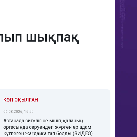
алып шықпақ
КӨП ОҚЫЛҒАН
06.08.2026, 16:55
Астанада сәйгүлігіне мініп, қаланың
ортасында серуендеп жүрген ер адам
күтпеген жағдайға тап болды (ВИДЕО)