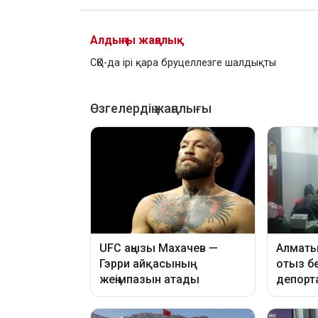
Алдыңғы жаңалық
СҚО-да ірі қара бруцеллезге шалдықты