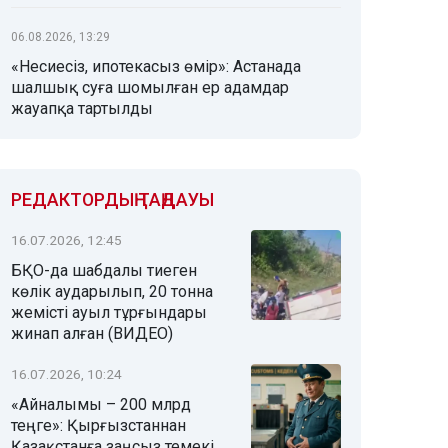
06.08.2026, 13:29
«Несиесіз, ипотекасыз өмір»: Астанада
шалшық суға шомылған ер адамдар
жауапқа тартылды
РЕДАКТОРДЫҢ ТАҢДАУЫ
16.07.2026, 12:45
БҚО-да шабдалы тиеген
көлік аударылып, 20 тонна
жемісті ауыл тұрғындары
жинап алған (ВИДЕО)
16.07.2026, 10:24
«Айналымы – 200 млрд
теңге»: Қырғызстаннан
Қазақстанға заңсыз темекі