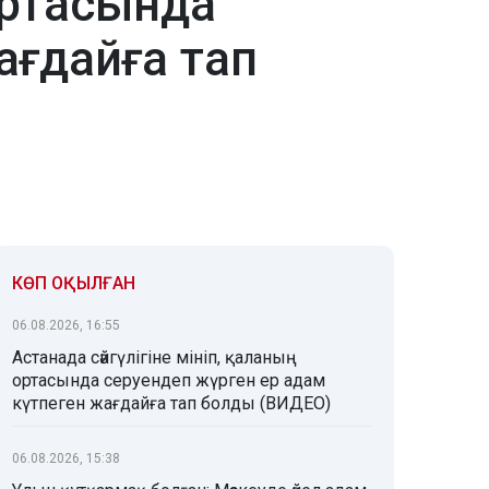
ортасында
ағдайға тап
КӨП ОҚЫЛҒАН
06.08.2026, 16:55
Астанада сәйгүлігіне мініп, қаланың
ортасында серуендеп жүрген ер адам
күтпеген жағдайға тап болды (ВИДЕО)
06.08.2026, 15:38