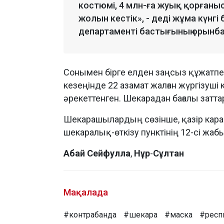
костюмі, 4 млн-ға жуық қорғаны
жолын кестік», - деді жұма күн
департаменті бастығының орынб
Сонымен бірге елден заңсыз құжатпе
кезеңінде 22 азамат жалған жүргізуші
әрекеттенген. Шекарадан бағалы заттар
Шекарашылардың сөзінше, қазір кара
шекаралық-өткізу пунктінің 12-сі жабы
Абай
Сейфулла
,
Нұр
-
Сұлтан
Мақалада
#контрабанда
#шекара
#маска
#респ