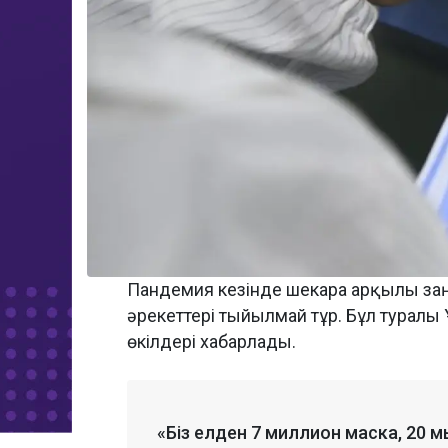
Пандемия кезінде шекара арқылы заң
әрекеттері тыйылмай тұр. Бұл туралы 
өкілдері хабарлады.
«Біз елден 7 миллион маска, 20 м