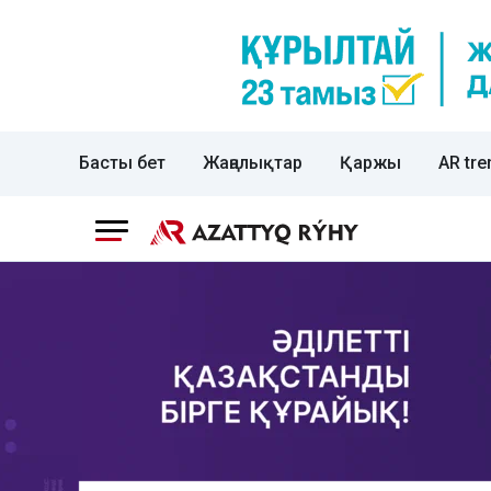
Басты бет
Жаңалықтар
Қаржы
AR tre