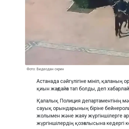
Фото: Видеодан скрин
Астанада сәйгүлігіне мініп, қаланың 
қиын жағдайға тап болды, деп хабарл
Қалалық Полиция департаментінің мәл
сауық орындарының біріне бейнероли
жолымен және жаяу жүргіншілерге арн
жүргіншілердің қозғалысына кедергі к