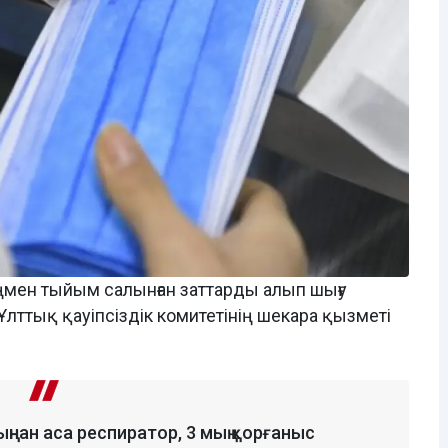
мен тыйым салынған заттарды алып шығу
Ұлттық қауіпсіздік комитетінің шекара қызметі
ыңнан аса респиратор, 3 мың қорғаныс