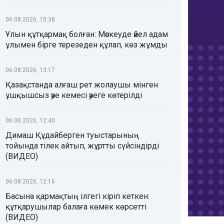
06.08.2026, 15:38
Ұлын құтқармақ болған: Мәскеуде әйел адам
ұлымен бірге терезеден құлап, көз жұмды
06.08.2026, 13:17
Қазақстанда алғаш рет жолаушы мінген
ұшқышсыз әуе кемесі әуеге көтерілді
06.08.2026, 12:40
Димаш Құдайберген туыстарының
тойында тілек айтып, жұртты сүйсіндірді
(ВИДЕО)
06.08.2026, 12:16
Басына қармақтың ілгегі кіріп кеткен:
құтқарушылар балаға көмек көрсетті
(ВИДЕО)