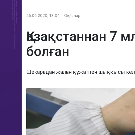
26.06.2020, 13:04
Оқиғалар
Қазақстаннан 7 
болған
Шекарадан жалған құжатпен шыққысы келе