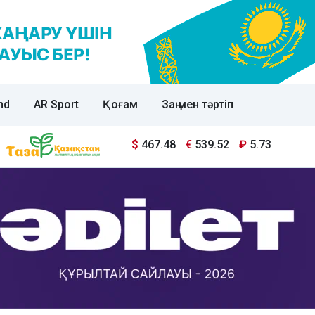
nd
AR Sport
Қоғам
Заң мен тәртіп
$
467.48
€
539.52
₽
5.73