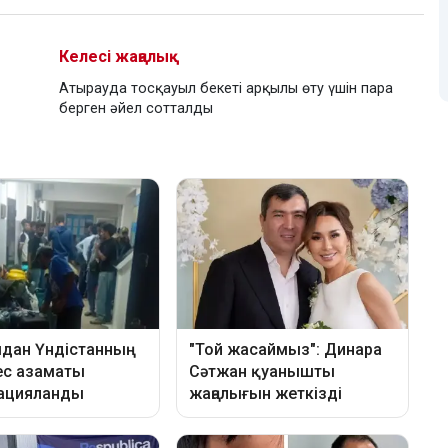
Келесі жаңалық
Атырауда тосқауыл бекеті арқылы өту үшін пара
берген әйел сотталды