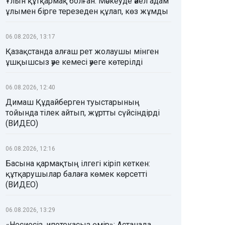
Ұлын құтқармақ болған: Мәскеуде әйел адам
ұлымен бірге терезеден құлап, көз жұмды
06.08.2026, 13:17
Қазақстанда алғаш рет жолаушы мінген
ұшқышсыз әуе кемесі әуеге көтерілді
06.08.2026, 12:40
Димаш Құдайберген туыстарының
тойында тілек айтып, жұртты сүйсіндірді
(ВИДЕО)
06.08.2026, 12:16
Басына қармақтың ілгегі кіріп кеткен:
құтқарушылар балаға көмек көрсетті
(ВИДЕО)
06.08.2026, 13:29
«Несиесіз, ипотекасыз өмір»: Астанада