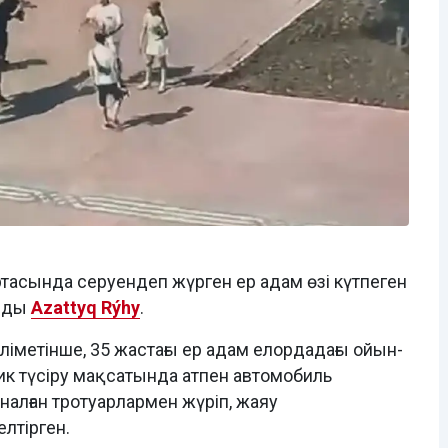
ортасында серуендеп жүрген ер адам өзі күтпеген
айды
Azattyq Rýhy
.
іметінше, 35 жастағы ер адам елордадағы ойын-
к түсіру мақсатында атпен автомобиль
алған тротуарлармен жүріп, жаяу
елтірген.