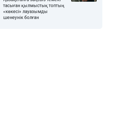
тасыған қылмыстық топтың
«көкесі» лауазымды
шенеунік болған