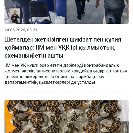
24.06.2026, 08:23
Шетелден жеткізілген шикізат пен құпия
қоймалар: ІІМ мен ҰҚК ірі қылмыстық
схеманың бетін ашты
ІІМ мен ҰҚК күшті әсер ететін дәрілерді контрабандалық
жолмен әкеліп, антисанитарлық жағдайда өндірген топтың
қызметін әшкереледі. Іс бойынша фармбақылау
департаментінің қызметкерлері де ұсталды