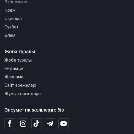
Экономика
Қоғам
Оқиғалар
Сұхбат
Әлем
Жоба туралы
Жоба туралы
Редакция
Жарнама
Сайт ережелері
Жұмыс орындары
Әлеуметтік желілерде біз