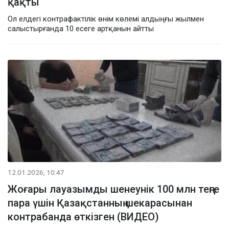
қақты
Ол елдегі контрафактілік өнім көлемі алдыңғы жылмен
салыстырғанда 10 есеге артқанын айтты
12.01.2026, 10:47
Жоғары лауазымды шенеунік 100 млн теңге
пара үшін Қазақстанның шекарасынан
контрабанда өткізген (ВИДЕО)