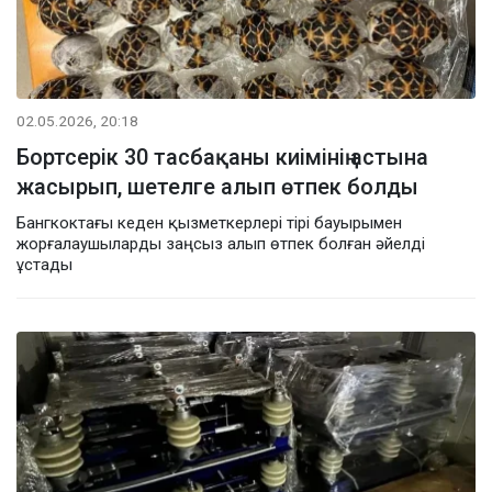
02.05.2026, 20:18
Бортсерік 30 тасбақаны киімінің астына
жасырып, шетелге алып өтпек болды
Бангкоктағы кеден қызметкерлері тірі бауырымен
жорғалаушыларды заңсыз алып өтпек болған әйелді
ұстады