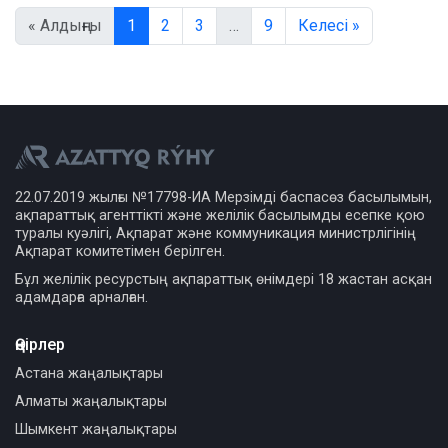
« Алдыңғы
1
2
3
…
9
Келесі »
22.07.2019 жылғы №17798-ИА Мерзімді баспасөз басылымын,
ақпараттық агенттікті және желілік басылымды есепке қою
туралы куәлігі, Ақпарат және коммуникация министрлігінің
Ақпарат комитетімен берілген.
Бұл желілік ресурстың ақпараттық өнімдері 18 жастан асқан
адамдарға арналған.
Өңірлер
Астана жаңалықтары
Алматы жаңалықтары
Шымкент жаңалықтары