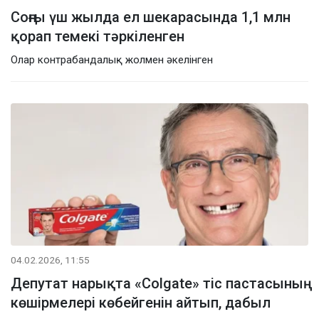
Соңғы үш жылда ел шекарасында 1,1 млн
қорап темекі тәркіленген
Олар контрабандалық жолмен әкелінген
04.02.2026, 11:55
Депутат нарықта «Colgate» тіс пастасының
көшірмелері көбейгенін айтып, дабыл