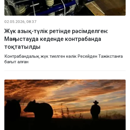
02.05.2026, 08:37
Жүк азық-түлік ретінде рәсімделген:
Маңғыстауда кеденде контрабанда
тоқтатылды
Контрабандалық жүк тиелген көлік Ресейден Тәжікстанға
бағыт алған