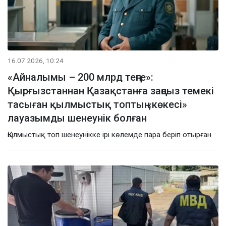
16.07.2026, 10:24
«Айналымы – 200 млрд теңге»:
Қырғызстаннан Қазақстанға заңсыз темекі
тасыған қылмыстық топтың «көкесі»
лауазымды шенеунік болған
Қылмыстық топ шенеунікке ірі көлемде пара беріп отырған