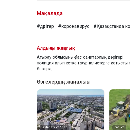
Мақалада
#дәрігер
#коронавирус
#Қазақстанда к
Алдыңғы жаңалық
Атырау облысының бас санитарлық дәрігері
полиция алып кеткен журналистерге қатысты п
білдірді