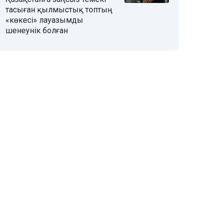
тасыған қылмыстық топтың
«көкесі» лауазымды
шенеунік болған