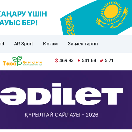
nd
AR Sport
Қоғам
Заң мен тәртіп
$
469.93
€
541.64
₽
5.71