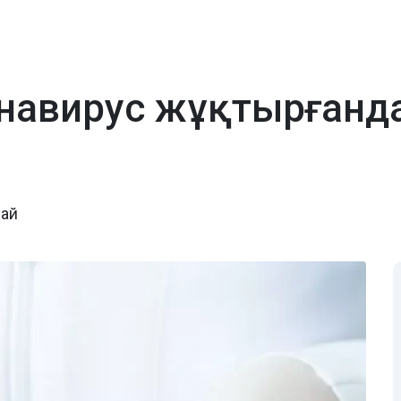
онавирус жұқтырғанд
дай