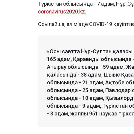
Түркістан облысында - 7 адам, Нұр-С
coronavirus2020.kz
.
Осылайша, елімізде COVID-19 қауіпті
«Осы сағатта Нұр-Сұлтан қаласы
165 адам, Қарағанды облысында -
Атырау облысында - 59 адам, Ж
қаласында - 38 адам, Шығыс Қаз
облысында - 21 адам, Ақтөбе об
облысында - 25 адам, Павлодар 
облысында - 10 адам, Қызылорд
облысында - 9 адам, Түркістан 
- 3 адам, жалпы 951 науқас тіркел