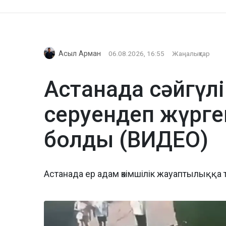
Асыл Арман
06.08.2026, 16:55
Жаңалықтар
Астанада сәйгүлі
серуендеп жүрге
болды (ВИДЕО)
Астанада ер адам әкімшілік жауаптылыққа