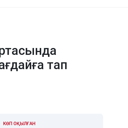
ортасында
ағдайға тап
КӨП ОҚЫЛҒАН