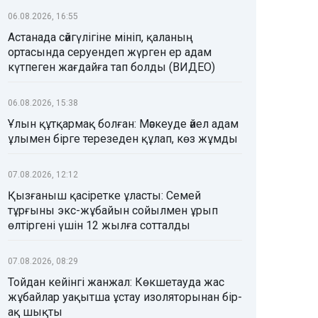
06.08.2026, 16:55
Астанада сәйгүлігіне мініп, қаланың
ортасында серуендеп жүрген ер адам
күтпеген жағдайға тап болды (ВИДЕО)
06.08.2026, 15:38
Ұлын құтқармақ болған: Мәскеуде әйел адам
ұлымен бірге терезеден құлап, көз жұмды
07.08.2026, 12:12
Қызғаныш қасіретке ұласты: Семей
тұрғыны экс-жұбайын сойылмен ұрып
өлтіргені үшін 12 жылға сотталды
07.08.2026, 08:29
Тойдан кейінгі жанжал: Көкшетауда жас
жұбайлар уақытша ұстау изоляторынан бір-
ақ шықты