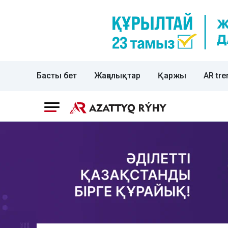
Басты бет
Жаңалықтар
Қаржы
AR tre