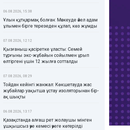
06.08.2026, 15:38
Ұлын құтқармақ болған: Мәскеуде әйел адам
ұлымен бірге терезеден құлап, көз жұмды
07.08.2026, 12:12
Қызғаныш қасіретке ұласты: Семей
тұрғыны экс-жұбайын сойылмен ұрып
өлтіргені үшін 12 жылға сотталды
07.08.2026, 08:29
Тойдан кейінгі жанжал: Көкшетауда жас
жұбайлар уақытша ұстау изоляторынан бір-
ақ шықты
06.08.2026, 13:17
Қазақстанда алғаш рет жолаушы мінген
ұшқышсыз әуе кемесі әуеге көтерілді