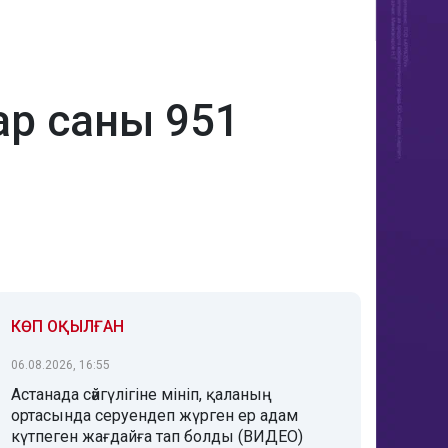
ар саны 951
КӨП ОҚЫЛҒАН
06.08.2026, 16:55
Астанада сәйгүлігіне мініп, қаланың
ортасында серуендеп жүрген ер адам
күтпеген жағдайға тап болды (ВИДЕО)