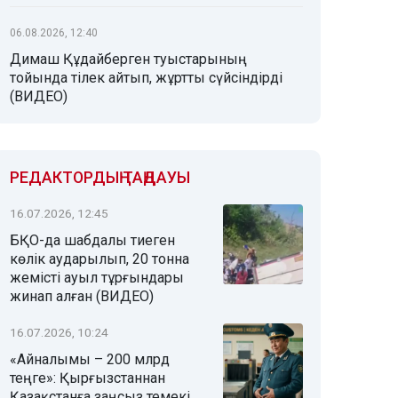
06.08.2026, 12:40
Димаш Құдайберген туыстарының
тойында тілек айтып, жұртты сүйсіндірді
(ВИДЕО)
РЕДАКТОРДЫҢ ТАҢДАУЫ
16.07.2026, 12:45
БҚО-да шабдалы тиеген
көлік аударылып, 20 тонна
жемісті ауыл тұрғындары
жинап алған (ВИДЕО)
16.07.2026, 10:24
«Айналымы – 200 млрд
теңге»: Қырғызстаннан
Қазақстанға заңсыз темекі