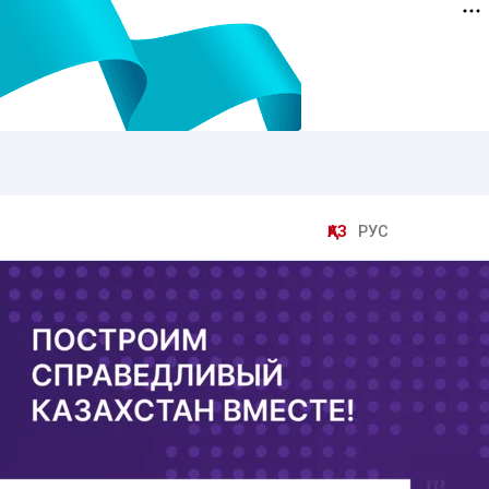
ҚАЗ
РУС