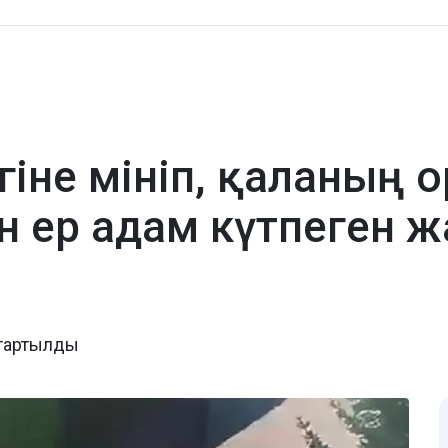
гіне мініп, қаланың 
н ер адам күтпеген ж
 тартылды