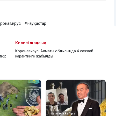
оронавирус
#науқастар
Келесі жаңалық
Коронавирус: Алматы облысында 4 саяжай
ікір
карантинге жабылды