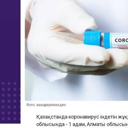
Фото: ашық дереккөзден
Қазақстанда коронавирус індетін жұқ
облысында - 1 адам, Алматы облысынд