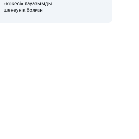
«көкесі» лауазымды
шенеунік болған