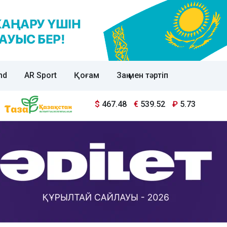
nd
AR Sport
Қоғам
Заң мен тәртіп
$
467.48
€
539.52
₽
5.73