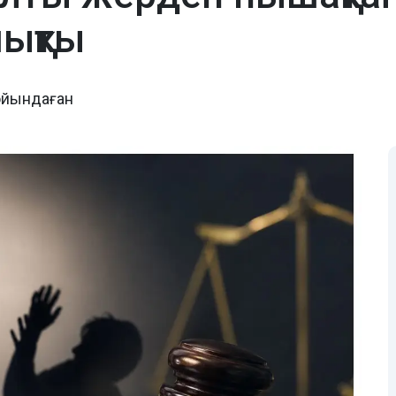
ықты
ойындаған