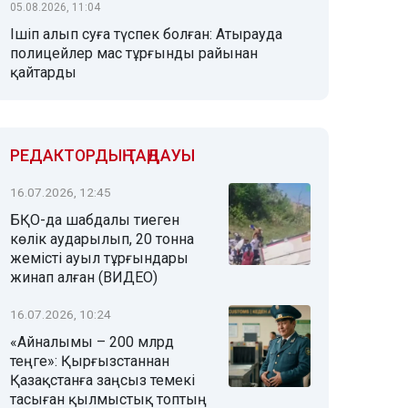
05.08.2026, 11:04
Ішіп алып суға түспек болған: Атырауда
полицейлер мас тұрғынды райынан
қайтарды
РЕДАКТОРДЫҢ ТАҢДАУЫ
16.07.2026, 12:45
БҚО-да шабдалы тиеген
көлік аударылып, 20 тонна
жемісті ауыл тұрғындары
жинап алған (ВИДЕО)
16.07.2026, 10:24
«Айналымы – 200 млрд
теңге»: Қырғызстаннан
Қазақстанға заңсыз темекі
тасыған қылмыстық топтың