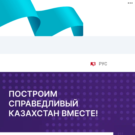
ҚАЗ
РУС