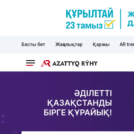
Басты бет
Жаңалықтар
Қаржы
AR tre