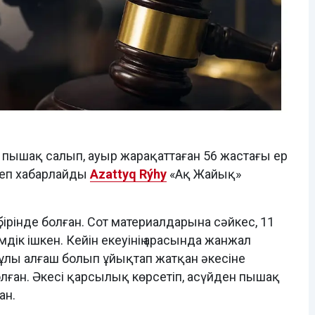
 пышақ салып, ауыр жарақаттаған 56 жастағы ер
деп хабарлайды
Azattyq Rýhy
«Ақ Жайық»
ірінде болған. Сот материалдарына сәйкес, 11
імдік ішкен. Кейін екеуінің арасында жанжал
 ұлы алғаш болып ұйықтап жатқан әкесіне
ған. Әкесі қарсылық көрсетіп, асүйден пышақ
ан.