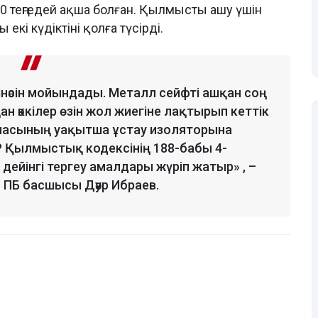
00 теңгедей ақша болған. Қылмысты ашу үшін
екі күдіктіні қолға түсірді.
нәсін мойындады. Металл сейфті ашқан соң
н әккілер өзін жол жиегіне лақтырып кеттік
аласының уақытша ұстау изоляторына
 Қылмыстық кодексінің 188-бабы 4-
ейінгі тергеу амалдары жүріп жатыр» , –
 ПБ басшысы Дәур Ибраев.