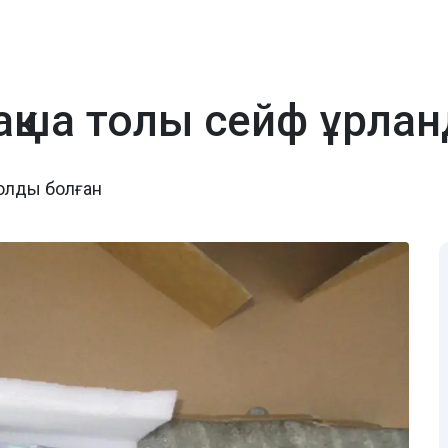
қша толы сейф ұрла
қолды болған