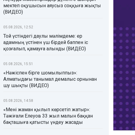
мектеп оқушысын аяусыз соққыға жықты
(ВИДЕО)
05.08.2026, 12:52
Той үстіндегі даулы мәлімдеме: ер
адамның үстінен үш бірдей баппен іс
қозғалып, қамауға алынды (ВИДЕО)
05.08.2026, 15:51
«Нәжіспен бірге шомылыппыз»:
Алматыдағы танымал демалыс орнынан
шу шықты (ВИДЕО)
05.08.2026, 14:58
«Мені жаман қылып көрсетіп жатыр»:
Тәжіғали Елеуов 33 жыл малын баққан
бақташыға қатысты үндеу жасады