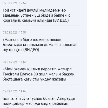
05.08.2026, 12:52
Той үстіндегі даулы мәлімдеме: ер
адамның үстінен үш бірдей баппен іс
қозғалып, қамауға алынды (ВИДЕО)
05.08.2026, 15:51
«Нәжіспен бірге шомылыппыз»:
Алматыдағы танымал демалыс орнынан
шу шықты (ВИДЕО)
05.08.2026, 14:58
«Мені жаман қылып көрсетіп жатыр»:
Тәжіғали Елеуов 33 жыл малын баққан
бақташыға қатысты үндеу жасады
05.08.2026, 11:04
Ішіп алып суға түспек болған: Атырауда
полицейлер мас тұрғынды райынан