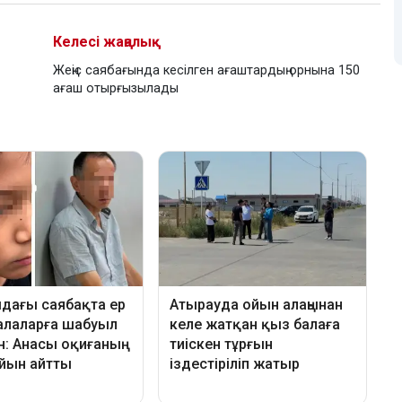
Келесі жаңалық
Жеңіс саябағында кесілген ағаштардың орнына 150
ағаш отырғызылады