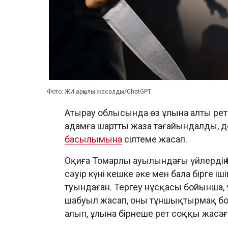
Фото: ЖИ арқылы жасалды/ChatGPT
Атырау облысында өз ұлына алты рет
адамға шартты жаза тағайындалды, 
басылымына
сілтеме жасап.
Оқиға Томарлы ауылындағы үйлердің б
сәуір күні кешке әке мен бала бірге іш
туындаған. Тергеу нұсқасы бойынша,
шабуыл жасап, оны тұншықтырмақ бол
алып, ұлына бірнеше рет соққы жасағ