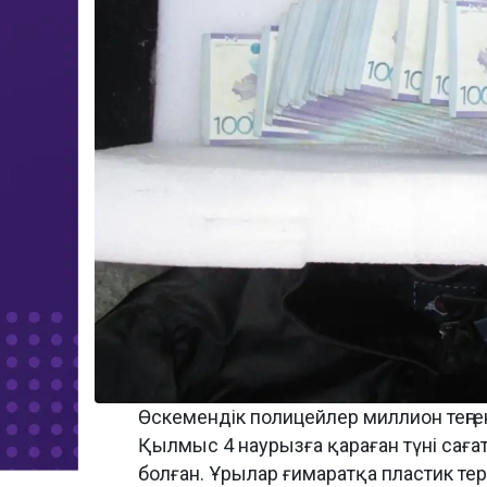
Өскемендік полицейлер миллион теңген
Қылмыс 4 наурызға қараған түні саға
болған. Ұрылар ғимаратқа пластик терез