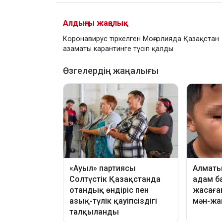
Алдыңғы жаңалық
Коронавирус тіркелген Моңғолияда Қазақстан
азаматы карантинге түсіп қалды