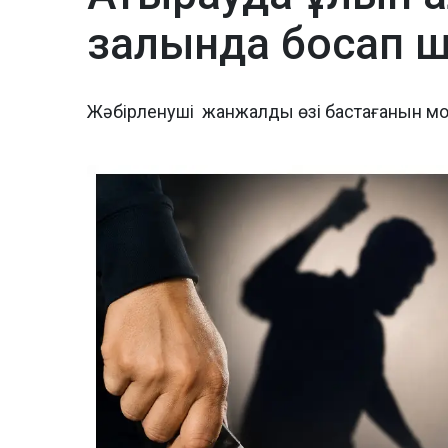
залында босап ш
Жәбірленуші жанжалды өзі бастағанын м