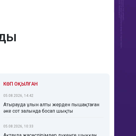
нды
КӨП ОҚЫЛҒАН
05.08.2026, 14:42
Атырауда ұлын алты жерден пышақтаған
әке сот залында босап шықты
05.08.2026, 10:33
Ақтауда жасөспірімдер дүкенге шыққан