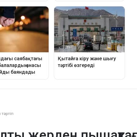
 тәртіп
лты жерден пышақтағ