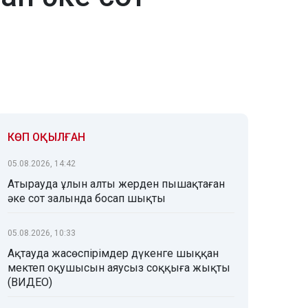
КӨП ОҚЫЛҒАН
05.08.2026, 14:42
Атырауда ұлын алты жерден пышақтаған
әке сот залында босап шықты
05.08.2026, 10:33
Ақтауда жасөспірімдер дүкенге шыққан
мектеп оқушысын аяусыз соққыға жықты
(ВИДЕО)