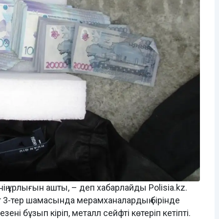
ің ұрлығын ашты, – деп хабарлайды Polisia.kz.
т 3-тер шамасында мерамханалардың бірінде
ені бұзып кіріп, металл сейфті көтеріп кетіпті.