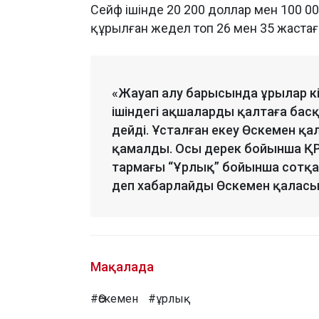
Сейф ішінде 20 200 доллар мен 100 0
құрылған жедел топ 26 мен 35 жастағы 
«Жауап алу барысында ұрылар кі
ішіндегі ақшаларды қалтаға басқа
дейді. Ұсталған екеу Өскемен қ
қамалды. Осы дерек бойынша ҚР
тармағы “Ұрлық” бойынша сотқа д
деп хабарлайды Өскемен қаласы
Мақалада
#Өскемен
#ұрлық