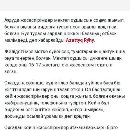
Ақтауда жасөспірімдер мектеп оқушысын соққыға жығып,
болған оқиғаны видеоға түсіріп, сол арқылы қорқытпақ
болған. Бұл туралы зардап шеккен баланың отбасы
мәлімдеді, деп хабарлайды
Azattyq Rýhy
.
Желідегі мәліметке сүйенсек, туыстарының айтуынша,
оқиға таңертең болған. Мектеп оқушысы дүкенге шыққан
кезде оны 16-17 жастағы екі жасөспірім тоқтатып
алған.
Олардың сөзінше, күдіктілер баладан үйінен басқа бір
жігітті алдап шығаруын талап еткен. Ол бас тартқаннан
кейін жасөспірімдер оны соққыға жығып, болған оқиғаны
жәбірленушінің телефонына түсірген. Кейін бұл
видеоны әлгі жігітке жіберіп, «Егер шықпасаң,
досыңды осылай ұрамыз» деп қорқытқан.
Оқиғадан кейін жасөспірімдер ата-аналарымен бірге