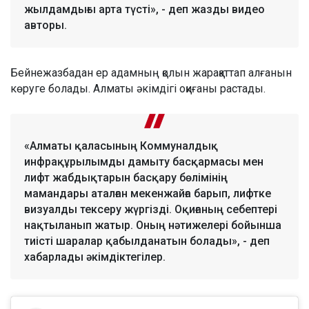
жылдамдығы арта түсті», - деп жазды видео
авторы.
Бейнежазбадан ер адамның қолын жарақаттап алғанын
көруге болады. Алматы әкімдігі оқиғаны растады.
«Алматы қаласының Коммуналдық
инфрақұрылымды дамыту басқармасы мен
лифт жабдықтарын басқару бөлімінің
мамандары аталған мекенжайға барып, лифтке
визуалды тексеру жүргізді. Оқиғаның себептері
нақтыланып жатыр. Оның нәтижелері бойынша
тиісті шаралар қабылданатын болады», - деп
хабарлады әкімдіктегілер.