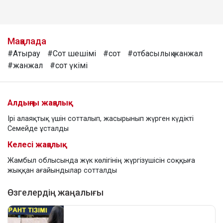
Мақалада
#Атырау
#Сот шешімі
#сот
#отбасылық жанжал
#жанжал
#сот үкімі
Алдыңғы жаңалық
Ірі алаяқтық үшін сотталып, жасырынып жүрген күдікті
Семейде ұсталды
Келесі жаңалық
Жамбыл облысында жүк көлігінің жүргізушісін соққыға
жыққан ағайындылар сотталды