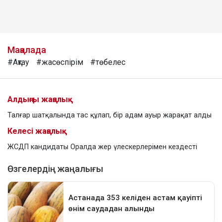
Мақалада
#Ақтау
#жасөспірім
#төбелес
Алдыңғы жаңалық
Талғар шатқалында тас құлап, бір адам ауыр жарақат алды
Келесі жаңалық
ЖСДП кандидаты Оралда жер үлескерлерімен кездесті