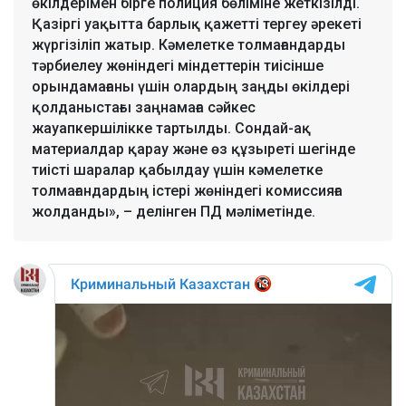
өкілдерімен бірге полиция бөліміне жеткізілді.
Қазіргі уақытта барлық қажетті тергеу әрекеті
жүргізіліп жатыр. Кәмелетке толмағандарды
тәрбиелеу жөніндегі міндеттерін тиісінше
орындамағаны үшін олардың заңды өкілдері
қолданыстағы заңнамаға сәйкес
жауапкершілікке тартылды. Сондай-ақ
материалдар қарау және өз құзыреті шегінде
тиісті шаралар қабылдау үшін кәмелетке
толмағандардың істері жөніндегі комиссияға
жолданды», – делінген ПД мәліметінде.