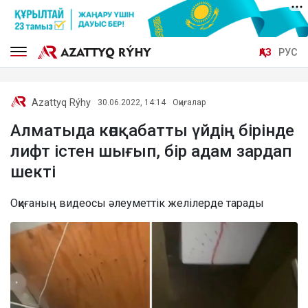
ҚАЗ
РУС
Azattyq Rýhy
30.06.2022, 14:14
Оқиғалар
Алматыда көпқабатты үйдің бірінде
лифт істен шығып, бір адам зардап
шекті
Оқиғаның видеосы әлеуметтік желілерде тарады