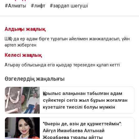
#Алматы
#лифт
#зардап шегуші
Алдыңғы жаңалық
ШҚО-да ер адам бірге тұратын әйелімен жанжалдасып, үйін
өртеп жіберген
Келесі жаңалық
Атырау облысында егіз қыздар терезеден құлап кетті