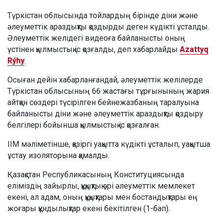
Түркістан облысында тойлардың бірінде діни және
әлеуметтік араздықты қоздырды деген күдікті ұсталды.
Әлеуметтік желідегі видеоға байланысты оның
үстінен қылмыстық іс қозғалды, деп хабарлайды
Azattyq
Rýhy
.
Осыған дейін хабарланғандай, әлеуметтік желілерде
Түркістан облысының 66 жастағы тұрғынының жария
айтқан сөздері түсірілген бейнежазбаның таралуына
байланысты діни және әлеуметтік араздықты қоздыру
белгілері бойынша қылмыстық іс қозғалған.
ІІМ мәліметінше, қазіргі уақытта күдікті ұсталып, уақытша
ұстау изоляторына қамалды.
Қазақстан Республикасының Конституциясында
еліміздің зайырлы, құқықтық әрі әлеуметтік мемлекет
екені, ал адам, оның құқықтары мен бостандықтары ең
жоғары құндылықтар екені бекітілген (1-бап).