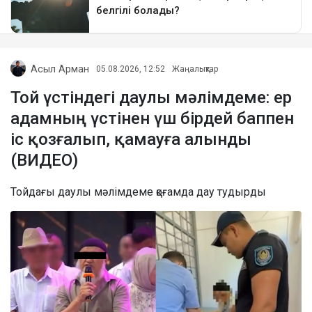
Асыл Арман
05.08.2026, 12:52
Жаңалықтар
Той үстіндегі даулы мәлімдеме: ер
адамның үстінен үш бірдей баппен
іс қозғалып, қамауға алынды
(ВИДЕО)
Тойдағы даулы мәлімдеме қоғамда дау тудырды