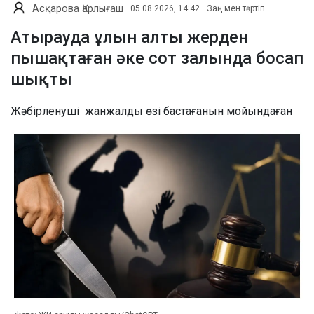
Асқарова Қарлығаш
05.08.2026, 14:42
Заң мен тәртіп
Атырауда ұлын алты жерден
пышақтаған әке сот залында босап
шықты
Жәбірленуші жанжалды өзі бастағанын мойындаған