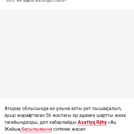
Фото: ЖИ арқылы жасалды/ChatGPT
Атырау облысында өз ұлына алты рет пышақ салып,
ауыр жарақаттаған 56 жастағы ер адамға шартты жаза
тағайындалды, деп хабарлайды
Azattyq Rýhy
«Ақ
Жайық»
басылымына
сілтеме жасап.