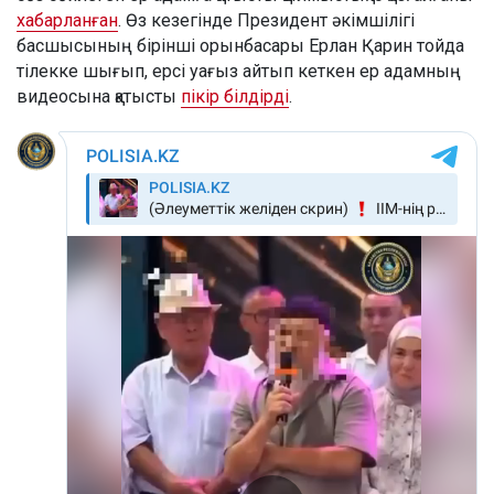
хабарланған
. Өз кезегінде Президент әкімшілігі
басшысының бірінші орынбасары Ерлан Қарин тойда
тілекке шығып, ерсі уағыз айтып кеткен ер адамның
видеосына қатысты
пікір білдірді
.