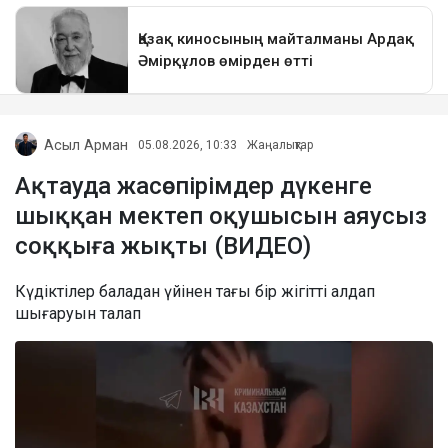
Асыл Арман
05.08.2026, 10:33
Жаңалықтар
Ақтауда жасөспірімдер дүкенге
шыққан мектеп оқушысын аяусыз
соққыға жықты (ВИДЕО)
Күдіктілер баладан үйінен тағы бір жігітті алдап
шығаруын талап