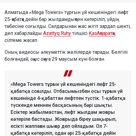
Алматыда «Mega Towers» тұрғын үй кешеніндегі лифт
25-қабатқа дейін бар жылдамдықпен көтеріліп, үйдің
төбесіне соғылды. Салдарынан жас жігіт зардап шекті,
деп хабарлайды
Azattyq Ruhy
тілшісі
ҚазАқпаратқа
сілтеме жасап.
Оның видеосы әлеуметтік желілерде тарады. Белгілі
болғандай, оқыс оқиға 29 маусым күні болған.
«Mega Towers тұрғын үй кешеніндегі лифт 25-
қабатқа соғылды. Отбасымызбен осы тұрғын үй
кешенінде 4-қабаттан лифтпен түстік. 1-қабатқа
түскенде меннен басқасының бәрі шықты.
Есіктер жабылмастан, лифт жылдам жоғары
көтеріле бастады. Жоғарыда біреу шақырып,
есікті жаппаған шығар деп ойладым. Ол 7-
қабатқа көтеріліп, одан әрі 25-қабатқа дейін