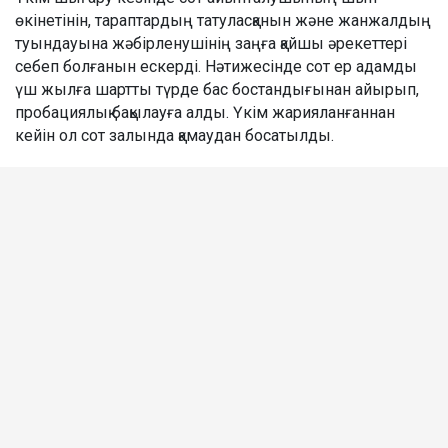
өкінетінін, тараптардың татуласқанын және жанжалдың
туындауына жәбірленушінің заңға қайшы әрекеттері
себеп болғанын ескерді. Нәтижесінде сот ер адамды
үш жылға шартты түрде бас бостандығынан айырып,
пробациялық бақылауға алды. Үкім жарияланғаннан
кейін ол сот залында қамаудан босатылды.