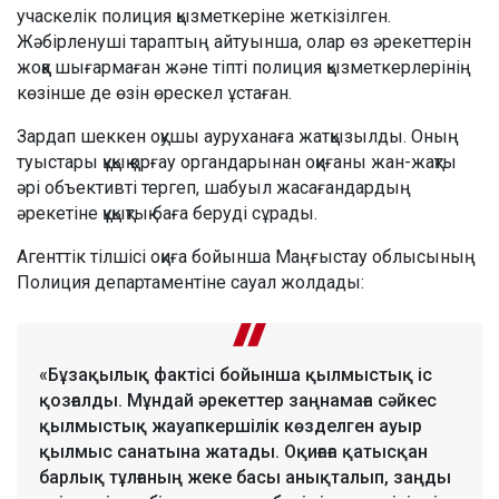
учаскелік полиция қызметкеріне жеткізілген.
Жәбірленуші тараптың айтуынша, олар өз әрекеттерін
жоққа шығармаған және тіпті полиция қызметкерлерінің
көзінше де өзін өрескел ұстаған.
Зардап шеккен оқушы ауруханаға жатқызылды. Оның
туыстары құқық қорғау органдарынан оқиғаны жан-жақты
әрі объективті тергеп, шабуыл жасағандардың
әрекетіне құқықтық баға беруді сұрады.
Агенттік тілшісі оқиға бойынша Маңғыстау облысының
Полиция департаментіне сауал жолдады:
«Бұзақылық фактісі бойынша қылмыстық іс
қозғалды. Мұндай әрекеттер заңнамаға сәйкес
қылмыстық жауапкершілік көзделген ауыр
қылмыс санатына жатады. Оқиғаға қатысқан
барлық тұлғаның жеке басы анықталып, заңды