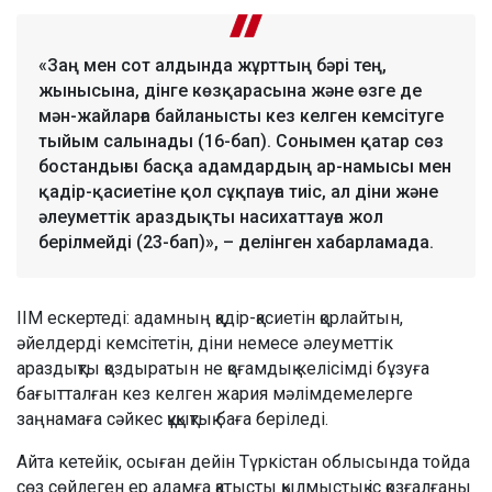
«Заң мен сот алдында жұрттың бәрі тең,
жынысына, дінге көзқарасына және өзге де
мән-жайларға байланысты кез келген кемсітуге
тыйым салынады (16-бап). Сонымен қатар сөз
бостандығы басқа адамдардың ар-намысы мен
қадір-қасиетіне қол сұқпауға тиіс, ал діни және
әлеуметтік араздықты насихаттауға жол
берілмейді (23-бап)», – делінген хабарламада.
ІІМ ескертеді: адамның қадір-қасиетін қорлайтын,
әйелдерді кемсітетін, діни немесе әлеуметтік
араздықты қоздыратын не қоғамдық келісімді бұзуға
бағытталған кез келген жария мәлімдемелерге
заңнамаға сәйкес құқықтық баға беріледі.
Айта кетейік, осыған дейін Түркістан облысында тойда
сөз сөйлеген ер адамға қатысты қылмыстық іс қозғалғаны