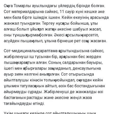
Оқиға Томарлы ауылындағы үйлердің бірінде болған.
Сот материалдарына сәйкес, 11 сәуір күні кешке әке
мен бала бірге ішімдік ішкен. Кейін екеуінің арасында
жанжал туындаған. Тергеу нұсқасы бойынша, ұлы
алғаш болып ұйықтап жатқан әкесіне шабуыл жасап,
оны тұншықтырмақ болған. Әкесі қарсылық көрсетіп,
асүйден пышақ алып, ұлына бірнеше рет соққы жасаған.
Сот-медициналық сараптама қорытындысына сәйкес,
жәбірленуші іш тұсынан бір, арқасынан бес жерден
пышақ жарақатын алған. Соның салдарынан бауыры,
ішегі мен қабырғалары зақымданып, денсаулығына
ауыр зиян келгені анықталған. Сот отырысында
айыпталушы кінәсін толық мойындап, оқиғадан кейін
ұлымен татуласқанын айтып, өзін бас бостандығынан
айырмауды сұрады. Жәбірленуші де жанжалды өзі
бастағанын растады және әкесіне жеңіл жаза
тағайындауды өтінді.
Үкім шығару кезінде сот айыпталушының шын