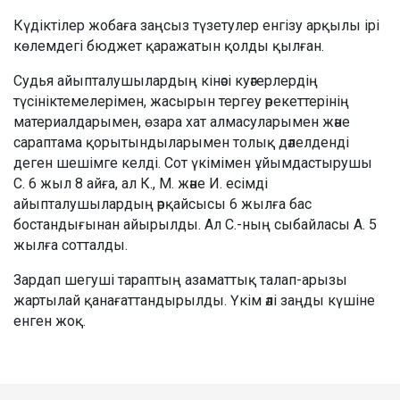
Күдіктілер жобаға заңсыз түзетулер енгізу арқылы ірі
көлемдегі бюджет қаражатын қолды қылған.
Судья айыпталушылардың кінәсі куәгерлердің
түсініктемелерімен, жасырын тергеу әрекеттерінің
материалдарымен, өзара хат алмасуларымен және
сараптама қорытындыларымен толық дәлелденді
деген шешімге келді. Сот үкімімен ұйымдастырушы
С. 6 жыл 8 айға, ал К., М. және И. есімді
айыпталушылардың әрқайсысы 6 жылға бас
бостандығынан айырылды. Ал С.-ның сыбайласы А. 5
жылға сотталды.
Зардап шегуші тараптың азаматтық талап-арызы
жартылай қанағаттандырылды. Үкім әлі заңды күшіне
енген жоқ.