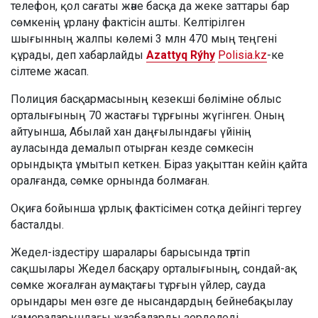
телефон, қол сағаты және басқа да жеке заттары бар
сөмкенің ұрлану фактісін ашты. Келтірілген
шығынның жалпы көлемі 3 млн 470 мың теңгені
құрады, деп хабарлайды
Azattyq Rýhy
Polisia.kz
-ке
сілтеме жасап.
Полиция басқармасының кезекші бөліміне облыс
орталығының 70 жастағы тұрғыны жүгінген. Оның
айтуынша, Абылай хан даңғылындағы үйінің
ауласында демалып отырған кезде сөмкесін
орындықта ұмытып кеткен. Біраз уақыттан кейін қайта
оралғанда, сөмке орнында болмаған.
Оқиға бойынша ұрлық фактісімен сотқа дейінгі тергеу
басталды.
Жедел-іздестіру шаралары барысында тәртіп
сақшылары Жедел басқару орталығының, сондай-ақ
сөмке жоғалған аумақтағы тұрғын үйлер, сауда
орындары мен өзге де нысандардың бейнебақылау
камераларындағы жазбаларды зерделеді.