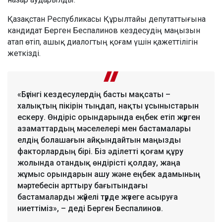
Қазақстан Республикасы Құрылтайы депутаттығына
кандидат Берген Беспалинов кездесудің маңызын
атап өтіп, ашық диалогтың қоғам үшін қажеттілігін
жеткізді.
«Бүгінгі кездесулердің басты мақсаты –
халықтың пікірін тыңдап, нақты ұсыныстарын
ескеру. Өндіріс орындарында еңбек етіп жүрген
азаматтардың мәселелері мен бастамалары
елдің болашағын айқындайтын маңызды
факторлардың бірі. Біз әділетті қоғам құру
жолында отандық өндірісті қолдау, жаңа
жұмыс орындарын ашу және еңбек адамының
мәртебесін арттыру бағытындағы
бастамаларды жүйелі түрде жүзеге асыруға
ниеттіміз», – деді Берген Беспалинов.