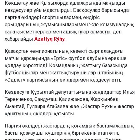
Көкшетау және Қызылорда қалаларында маңызды
кездесулер ұйымдастырды. Басқосулар барысында
партия өкілдері спортшылармен, өндіріс
орындарының жұмысшыларымен және коммуналдық
сала қызметкерлерімен ашық пікір алмасты, деп
хабарлайды
Azattyq Rýhy.
Қазақстан чемпионатының кезекті сырт алаңдағы
матчы қарсаңында «Ертіс» футбол клубына ерекше
қолдау көрсетілді. Команданың жаттығу базасында
футболшылар мен жаттықтырушылар штабының
«Әділет» партиясының өкілдерімен кездесуі өтті.
Кездесуге Құрылтай депутаттығына кандидаттар Илья
Теренченко, Сандуғаш Қалижанова, Жарқынбек
Амантай, Гүлзира Атабаева және «Жастар Рухы» жастар
қанатының өкілдері қатысты.
Партия өкілдері жастардың қоғамдық бастамалардың
басты қозғаушы күштерінің бірі екенін атап өтіп,