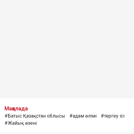
Мақалада
#Батыс Қазақстан облысы
#адам өлімі
#тергеу ісі
#Жайық өзені