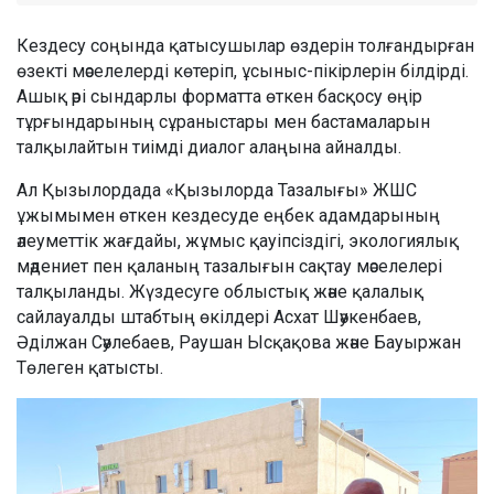
Кездесу соңында қатысушылар өздерін толғандырған
өзекті мәселелерді көтеріп, ұсыныс-пікірлерін білдірді.
Ашық әрі сындарлы форматта өткен басқосу өңір
тұрғындарының сұраныстары мен бастамаларын
талқылайтын тиімді диалог алаңына айналды.
Ал Қызылордада «Қызылорда Тазалығы» ЖШС
ұжымымен өткен кездесуде еңбек адамдарының
әлеуметтік жағдайы, жұмыс қауіпсіздігі, экологиялық
мәдениет пен қаланың тазалығын сақтау мәселелері
талқыланды. Жүздесуге облыстық және қалалық
сайлауалды штабтың өкілдері Асхат Шәукенбаев,
Әділжан Сәулебаев, Раушан Ысқақова және Бауыржан
Төлеген қатысты.