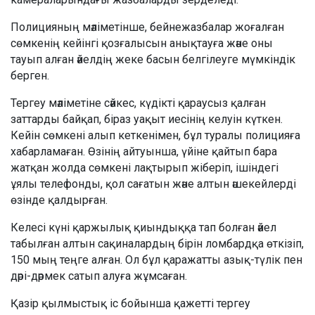
Полицияның мәліметінше, бейнежазбалар жоғалған
сөмкенің кейінгі қозғалысын анықтауға және оны
тауып алған әйелдің жеке басын белгілеуге мүмкіндік
берген.
Тергеу мәліметіне сәйкес, күдікті қараусыз қалған
заттарды байқап, біраз уақыт иесінің келуін күткен.
Кейін сөмкені алып кеткенімен, бұл туралы полицияға
хабарламаған. Өзінің айтуынша, үйіне қайтып бара
жатқан жолда сөмкені лақтырып жіберіп, ішіндегі
ұялы телефонды, қол сағатын және алтын әшекейлерді
өзінде қалдырған.
Келесі күні қаржылық қиындыққа тап болған әйел
табылған алтын сақиналардың бірін ломбардқа өткізіп,
150 мың теңге алған. Ол бұл қаражатты азық-түлік пен
дәрі-дәрмек сатып алуға жұмсаған.
Қазір қылмыстық іс бойынша қажетті тергеу