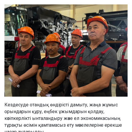
Кездесуде отандық өндірісті дамыту, жаңа жұмыс
орындарын құру, еңбек ұжымдарын қолдау,
кәсіпкерлікті ынталандыру және ел экономикасының
тұрақты өсімін қамтамасыз ету мәселелеріне ерекше
назар аударылды.