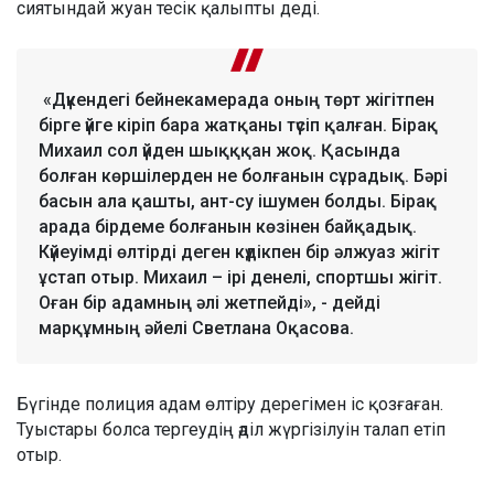
сиятындай жуан тесік қалыпты деді.
«Дүкендегі бейнекамерада оның төрт жігітпен
бірге үйге кіріп бара жатқаны түсіп қалған. Бірақ
Михаил сол үйден шықққан жоқ. Қасында
болған көршілерден не болғанын сұрадық. Бәрі
басын ала қашты, ант-су ішумен болды. Бірақ
арада бірдеме болғанын көзінен байқадық.
Күйеуімді өлтірді деген күдікпен бір әлжуаз жігіт
ұстап отыр. Михаил – ірі денелі, спортшы жігіт.
Оған бір адамның әлі жетпейді», - дейді
марқұмның әйелі Светлана Оқасова.
Бүгінде полиция адам өлтіру дерегімен іс қозғаған.
Туыстары болса тергеудің әділ жүргізілуін талап етіп
отыр.