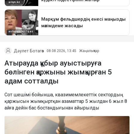
Дәулет Ботагөз
08.08.2026, 13:45
Жаңалықтар
Атырауда құбыр ауыстыруға
бөлінген қаржыны жымқырған 5
адам сотталды
Сот шешімі бойынша, квазимемлекеттік сектордың
қаржысын жымқыртқан азаматтар 5 жылдан 6 жыл 8
айға дейін бас бостандығынан айырылды