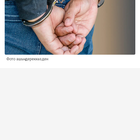
Фото ашық дереккөзден