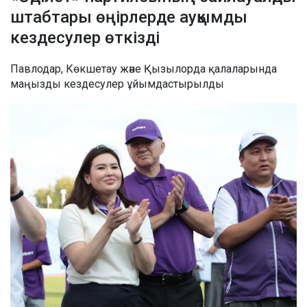
штабтары өңірлерде ауқымды
кездесулер өткізді
Павлодар, Көкшетау және Қызылорда қалаларында
маңызды кездесулер ұйымдастырылды