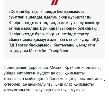
«Сол күні бір тәулік ішінде бұл қылмыс ізін
суытпай ашылды. Қылмыскер құрықталды.
Қазіргі кезде сот алдында қамауға алу жөнінде
өтініш қаралды. Бүгін қаралуы керек бұл сұрақ.
Қазіргі кезде бұл кісі күдікті ретінде тергеу
абақтысына қамауға алынып отыр», - деді БҚО
ПД Тергеу басқармасы бастығының міндетін
атқарушы Махамбет Темірбаев.
Полицияның дерегінше, Михаил Крайнов көршісінің
үйінде өлтірілген. Күдікті де осы қылмысты
жасағанын мойындаған. Сонымен қатар осы оқиғаның
куәгерлері де анықталыпты. Енді олар қылмысты
жасырғаны үшін жауапқа тартылуы мүмкін.