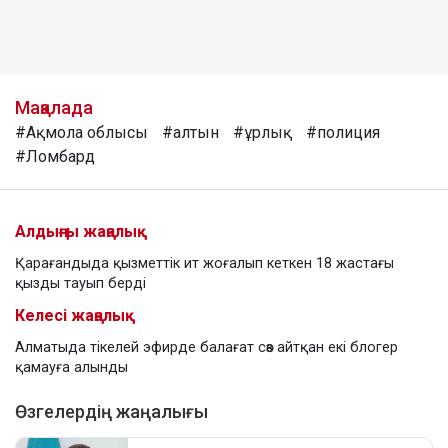
Мақалада
#Ақмола облысы
#алтын
#ұрлық
#полиция
#Ломбард
Алдыңғы жаңалық
Қарағандыда қызметтік ит жоғалып кеткен 18 жастағы
қызды тауып берді
Келесі жаңалық
Алматыда тікелей эфирде балағат сөз айтқан екі блогер
қамауға алынды