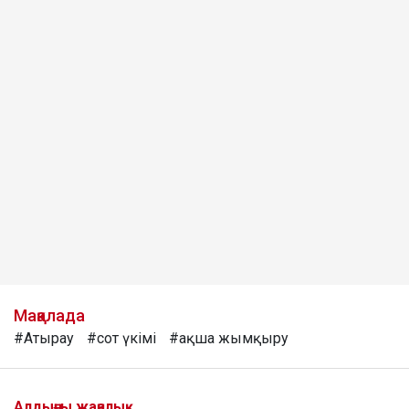
Мақалада
#Атырау
#сот үкімі
#ақша жымқыру
Алдыңғы жаңалық