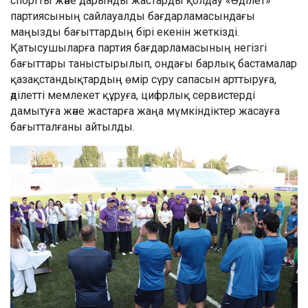
спортты және дарынды жастарды қолдау «Әділет»
партиясының сайлауалды бағдарламасындағы
маңызды бағыттардың бірі екенін жеткізді.
Қатысушыларға партия бағдарламасының негізгі
бағыттары таныстырылып, ондағы барлық бастамалар
қазақстандықтардың өмір сүру сапасын арттыруға,
әділетті мемлекет құруға, цифрлық сервистерді
дамытуға және жастарға жаңа мүмкіндіктер жасауға
бағытталғаны айтылды.