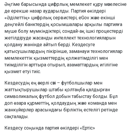
Әңгіме барысында цифрлық мемлекет құру мәселесіне
де ерекше назар аударылды. Партия өкілдері
«Әділеттің» цифрлық сервистері, eGov және екінші
деңгейлі банктердің қосымшалары арқылы партияға
мүше болу мүмкіндіктері, сондай-ақ ішкі процестерді
жетілдіруде жасанды интеллект технологияларын
қолдану жөнінде айтып берді. Кездесуге
қатысушылардың пікірінше, заманауи технологиялар
мемлекеттік қызметтердің қолжетімділігі мен
тиімділігін арттыра отырып, азаматтардың игілігіне
қызмет етуі тиіс.
Кездесудің ең әсерлі сәті – футболшылар мен
жаттықтырушылар штабы қолтаңба қалдырған
символикалық футбол добын табыстау болды. Бұл
доп өзара құрметтің, қолдаудың және команда мен
жанкүйерлер арасындағы бірліктің естелігі ретінде
сақталады.
Кездесу соңында партия өкілдері «Ертіс»