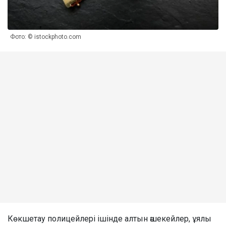
Фото: © istockphoto.com
Көкшетау полицейлері ішінде алтын әшекейлер, ұялы