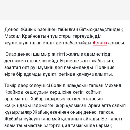
Денесі Жайық өзенінен табылған батысқазақстандық
Махаил Крайновтың туыстары тергеудің әділ
жүргізілуін талап етеді, деп хабарлайды
Астана
арнасы.
Олар денесі шымыр жігітті жалғыз адам өлтірді
дегенмен еш келіспейді. Бірнеше жігіт жабылып,
азаптап өлтіруі мүмкін деп пайымдайды. Полиция
әзірге бір адамды күдікті ретінде қамауға алыпты.
Темір дәнеркелеушісі болып нәпақасын тапқан Михаил
Крайнов кешқұрым көршісіне кетіп, қайтып
оралмапты. Хабар-ошарсыз кеткен отағасын
жақындары іздемеген жер қалмаған. Араға апта салып
құзырлылар Жайық өзенінен оның денесі тапқан.
Жұбайы күйеуін танымай қалғанын айтады. Бет-әлпеті
адам танымастай өзгерген, ал тамағында бармақ