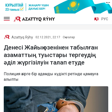
ҚАЗ
РУС
Azattyq Rýhy
02.12.2021, 22:17
Оқиғалар
Денесі Жайық өзенінен табылған
азаматтың туыстары тергеудің
әділ жүргізілуін талап етуде
Полиция әзірге бір адамды күдікті ретінде қамауға
алыпты