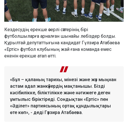
Кездесудің ерекше әсерлі сәттерінің бірі
футболшыларға арналған шынайы лебіздер болды.
Құрылтай депутаттығына кандидат Гүлзира Атабаева
«Ертіс» футбол клубының жай ғана команда емес
екенін ерекше атап өтті.
«Бұл – қаланың тарихы, мінезі және жүз мыңнан
астам адал жанкүйердің мақтанышы. Бізді
кәсібилікке, біліктілікке және нәтижеге деген
ұмтылыс біріктіреді. Сондықтан «Ертіс» пен
«Әділет» партиясының ортақ құндылықтары
өте көп», - деді Гүлзира Атабаева.