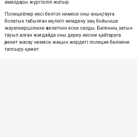
амалдары жүргізіліп жатыр.
Полицейлер иесі белгілі немесе оны анықтауға
болатын табылған мүлікті иемдену заң бойынша
жауапкершілікке әкелетінін еске салды. Бөтеннің затын
тауып алған жағдайда оны дереу иесіне қайтаруға
әрекет жасау немесе жақын жердегі полиция бөліміне
тапсыру қажет.