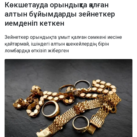
Көкшетауда орындықта қалған
алтын бұйымдарды зейнеткер
иемденіп кеткен
Зейнеткер орындықта ұмыт қалған сөмкені иесіне
қайтармай, ішіндегі алтын әшекейлердің бірін
ломбардқа өткізіп жіберген