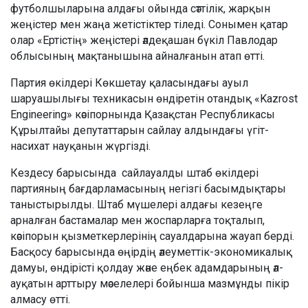
футболшыларына алдағы ойында сәттілік, жарқын
жеңістер мен жаңа жетістіктер тіледі. Сонымен қатар
олар «Ертістің» жеңістері әлдеқашан бүкіл Павлодар
облысының мақтанышына айналғанын атап өтті.
Партия өкілдері Көкшетау қаласындағы ауыл
шаруашылығы техникасын өндіретін отандық «Kazrost
Engineering» кәсіпорнында Қазақстан Республикасы
Құрылтайы депутаттарын сайлау алдындағы үгіт-
насихат науқанын жүргізді.
Кездесу барысында сайлауалды штаб өкілдері
партияның бағдарламасының негізгі басымдықтары
таныстырылды. Штаб мүшелері алдағы кезеңге
арналған бастамалар мен жоспарларға тоқталып,
кәсіпорын қызметкерлерінің сауалдарына жауап берді.
Басқосу барысында өңірдің әлеуметтік-экономикалық
дамуы, өндірісті қолдау және еңбек адамдарының әл-
ауқатын арттыру мәселелері бойынша мазмұнды пікір
алмасу өтті.