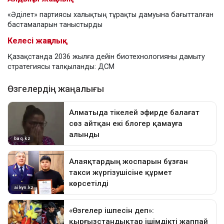
«Әділет» партиясы халықтың тұрақты дамуына бағытталған
бастамаларын таныстырды
Келесі жаңалық
Қазақстанда 2036 жылға дейін биотехнологияны дамыту
стратегиясы талқыланды: ДСМ